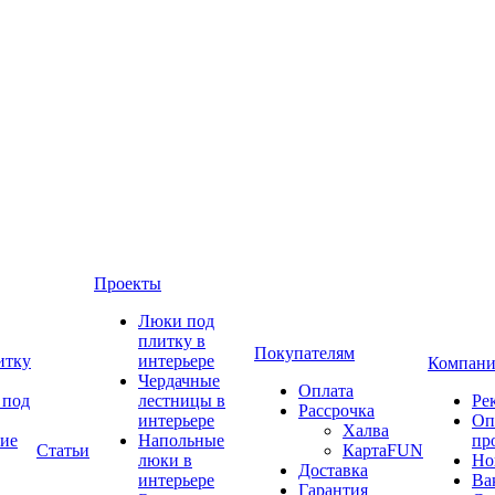
Проекты
Люки под
плитку в
Покупателям
итку
интерьере
Компани
Чердачные
Оплата
 под
лестницы в
Ре
Рассрочка
интерьере
Оп
Халва
ие
Напольные
пр
Статьи
КартаFUN
люки в
Но
Доставка
интерьере
Ва
Гарантия