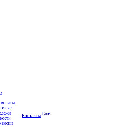
я
квизиты
товые
одажи
Ещё
Контакты
вости
кансии