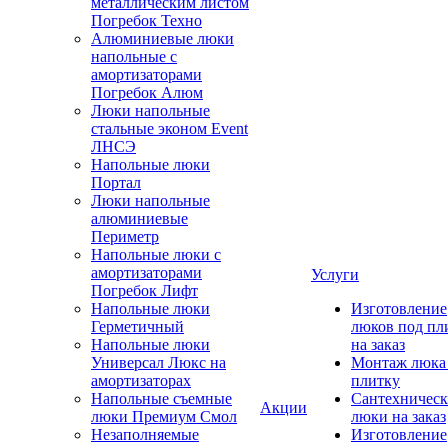
металлическим листом
Погребок Техно
Алюминиевые люки
напольные с
амортизаторами
Погребок Алюм
Люки напольные
стальные эконом Event
ЛНСЭ
Напольные люки
Портал
Люки напольные
алюминиевые
Периметр
Напольные люки с
амортизаторами
Услуги
Погребок Лифт
Напольные люки
Изготовление
Герметичный
люков под пл
Напольные люки
на заказ
Универсал Люкс на
Монтаж люка
амортизаторах
плитку
Напольные съемные
Сантехническ
Акции
люки Премиум Смол
люки на заказ
Незаполняемые
Изготовление