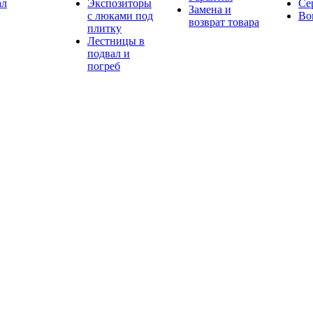
ал
Экспозиторы
Се
Замена и
с люками под
Во
возврат товара
плитку
Лестницы в
подвал и
погреб