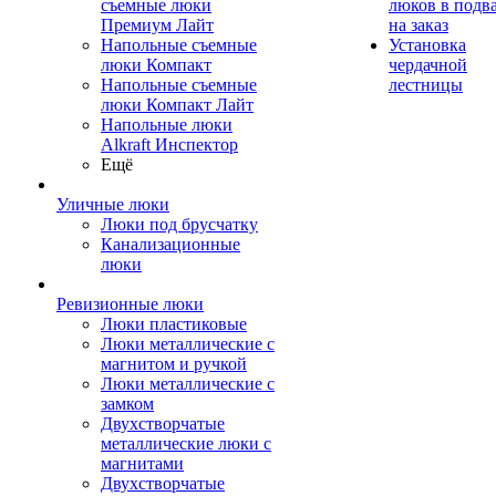
съемные люки
люков в подв
Премиум Лайт
на заказ
Напольные съемные
Установка
люки Компакт
чердачной
Напольные съемные
лестницы
люки Компакт Лайт
Напольные люки
Alkraft Инспектор
Ещё
Уличные люки
Люки под брусчатку
Канализационные
люки
Ревизионные люки
Люки пластиковые
Люки металлические с
магнитом и ручкой
Люки металлические с
замком
Двухстворчатые
металлические люки с
магнитами
Двухстворчатые