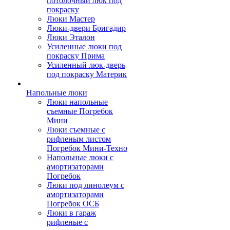
потолочный люк под
покраску
Люки Мастер
Люки-двери Бригадир
Люки Эталон
Усиленные люки под
покраску Прима
Усиленный люк-дверь
под покраску Материк
Напольные люки
Люки напольные
съемные Погребок
Мини
Люки съемные с
рифленым листом
Погребок Мини-Техно
Напольные люки с
амортизаторами
Погребок
Люки под линолеум с
амортизаторами
Погребок ОСБ
Люки в гараж
рифленые с