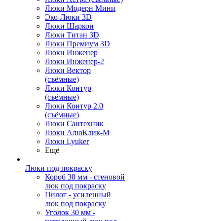
Люки Модерн Мини
Эко-Люки 3D
Люки Шаркон
Люки Титан 3D
Люки Премиум 3D
Люки Инженер
Люки Инженер-2
Люки Вектор
(съёмные)
Люки Контур
(съёмные)
Люки Контур 2.0
(съёмные)
Люки Сантехник
Люки АлюКлик-М
Люки Lyuker
Ещё
Люки под покраску
Короб 30 мм - стеновой
люк под покраску
Пилот - усиленный
люк под покраску
Уголок 30 мм -