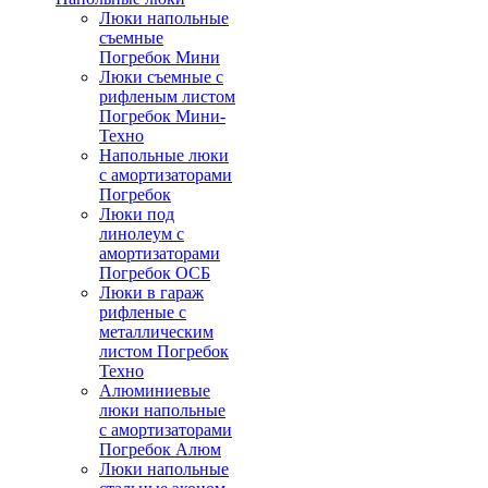
Люки напольные
съемные
Погребок Мини
Люки съемные с
рифленым листом
Погребок Мини-
Техно
Напольные люки
с амортизаторами
Погребок
Люки под
линолеум с
амортизаторами
Погребок ОСБ
Люки в гараж
рифленые с
металлическим
листом Погребок
Техно
Алюминиевые
люки напольные
с амортизаторами
Погребок Алюм
Люки напольные