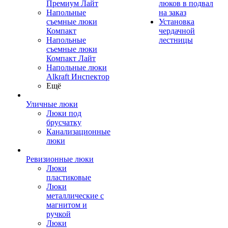
Премиум Лайт
люков в подвал
Напольные
на заказ
съемные люки
Установка
Компакт
чердачной
Напольные
лестницы
съемные люки
Компакт Лайт
Напольные люки
Alkraft Инспектор
Ещё
Уличные люки
Люки под
брусчатку
Канализационные
люки
Ревизионные люки
Люки
пластиковые
Люки
металлические с
магнитом и
ручкой
Люки