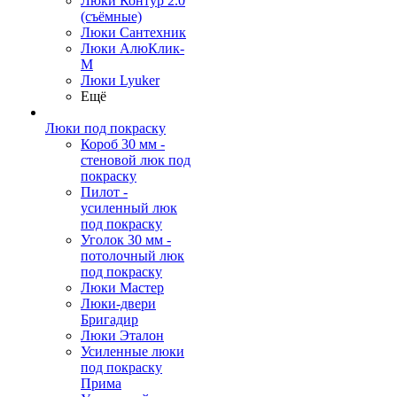
Люки Контур 2.0
(съёмные)
Люки Сантехник
Люки АлюКлик-
М
Люки Lyuker
Ещё
Люки под покраску
Короб 30 мм -
стеновой люк под
покраску
Пилот -
усиленный люк
под покраску
Уголок 30 мм -
потолочный люк
под покраску
Люки Мастер
Люки-двери
Бригадир
Люки Эталон
Усиленные люки
под покраску
Прима