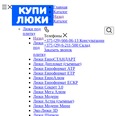
Главная
Каталог
Назад
Каталог
Люки под
плитку
Телефоны
Назад
+375 (29) 666-06-13
Консультации
Люки
+375 (29) 6-211-500
Склад
под
Заказать звонок
плитку
Люки ЕвроСТАНДАРТ
Люки Дипломат (съемные)
Люки Евроформат АТР
Люки Евроформат ЕТР
Люки ЕвроАлюм
Люки Евроформат ЕСКР
Люки Секрет 3.0
Люки Мега Алюм
Люки Модерн
Люки Астра (съемные)
Люки Модерн Мини
Эко-Люки 3D
Люки Шаркон