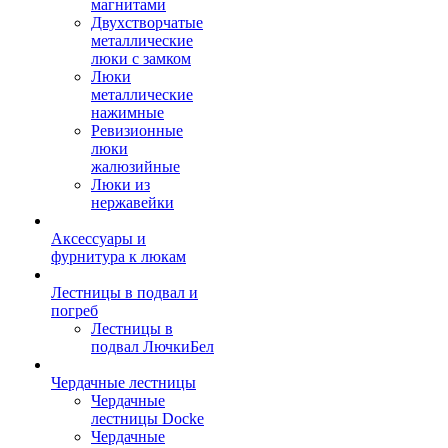
магнитами
Двухстворчатые
металлические
люки с замком
Люки
металлические
нажимные
Ревизионные
люки
жалюзийные
Люки из
нержавейки
Аксессуары и
фурнитура к люкам
Лестницы в подвал и
погреб
Лестницы в
подвал ЛючкиБел
Чердачные лестницы
Чердачные
лестницы Docke
Чердачные