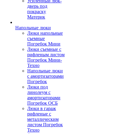
Усиленный люк-
дверь под
покраску
Материк
Напольные люки
Люки напольные
съемные
Погребок Мини
Люки съемные с
рифленым листом
Погребок Мини-
Техно
Напольные люки
с амортизаторами
Погребок
Люки под
линолеум с
амортизаторами
Погребок ОСБ
Люки в гараж
рифленые с
металлическим
листом Погребок
Техно