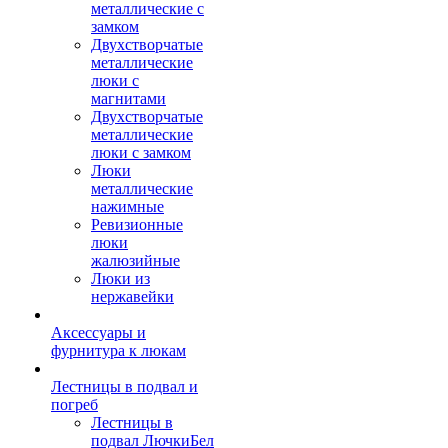
металлические с
замком
Двухстворчатые
металлические
люки с
магнитами
Двухстворчатые
металлические
люки с замком
Люки
металлические
нажимные
Ревизионные
люки
жалюзийные
Люки из
нержавейки
Аксессуары и
фурнитура к люкам
Лестницы в подвал и
погреб
Лестницы в
подвал ЛючкиБел