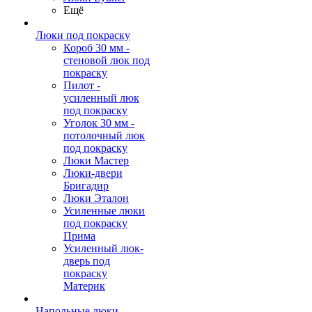
Ещё
Люки под покраску
Короб 30 мм -
стеновой люк под
покраску
Пилот -
усиленный люк
под покраску
Уголок 30 мм -
потолочный люк
под покраску
Люки Мастер
Люки-двери
Бригадир
Люки Эталон
Усиленные люки
под покраску
Прима
Усиленный люк-
дверь под
покраску
Материк
Напольные люки