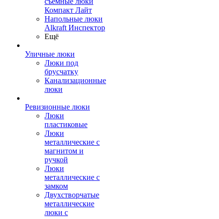
съемные люки
Компакт Лайт
Напольные люки
Alkraft Инспектор
Ещё
Уличные люки
Люки под
брусчатку
Канализационные
люки
Ревизионные люки
Люки
пластиковые
Люки
металлические с
магнитом и
ручкой
Люки
металлические с
замком
Двухстворчатые
металлические
люки с