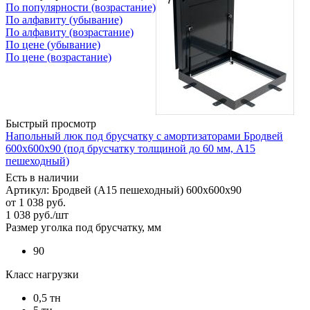
По популярности (возрастание)
По алфавиту (убывание)
По алфавиту (возрастание)
По цене (убывание)
По цене (возрастание)
Быстрый просмотр
Напольный люк под брусчатку с амортизаторами Бродвей
600х600х90 (под брусчатку толщиной до 60 мм, А15
пешеходный)
Есть в наличии
Артикул: Бродвей (А15 пешеходный) 600х600х90
от
1 038 руб.
1 038
руб.
/шт
Размер уголка под брусчатку, мм
90
Класс нагрузки
0,5 тн