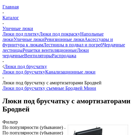
Главная
-
Каталог
-
Уличные люки
Люки под плитку
Люки под покраску
Напольные
люки
Уличные люки
Ревизионные люки
Аксессуары и
фурнитура к люкам
Лестницы в подвал и погреб
Чердачные
лестницы
Решетки вентиляционные
Люки
чердачные
Вентиляторы
Распродажа
-
Люки под брусчатку
Люки под брусчатку
Канализационные люки
-
Люки под брусчатку с амортизаторами Бродвей
Люки под брусчатку съемные Бродвей Мини
Люки под брусчатку с амортизаторами
Бродвей
Фильтр
По популярности (убывание)
По популярности (убывание)