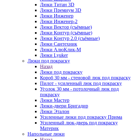
Люки Титан 3D
Люки Премиум 3D
Люки Инженер
Люки Инженер-2
Люки Вектор (съёмные)
Люки Контур (съёмные)
Люки Контур 2.0 (съёмные)
Люки Сантехник
Люки АлюКлик-М
Люки Lyuker
Люки под покраску
Назад
Люки под покраску
Короб 30 мм - стеновой люк под покраску
Пилот - усиленный люк под покраску
Уголок 30 мм - потолочный люк под
покраску
Люки Мастер
Люки-двери Бригадир
Люки Эталон
Усиленные люки под покраску Прима
Усиленный люк-дверь под покраску
Материк
Напольные люки
Назад