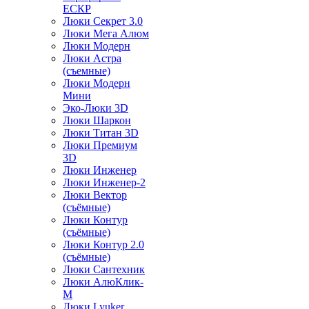
ЕСКР
Люки Секрет 3.0
Люки Мега Алюм
Люки Модерн
Люки Астра
(съемные)
Люки Модерн
Мини
Эко-Люки 3D
Люки Шаркон
Люки Титан 3D
Люки Премиум
3D
Люки Инженер
Люки Инженер-2
Люки Вектор
(съёмные)
Люки Контур
(съёмные)
Люки Контур 2.0
(съёмные)
Люки Сантехник
Люки АлюКлик-
М
Люки Lyuker