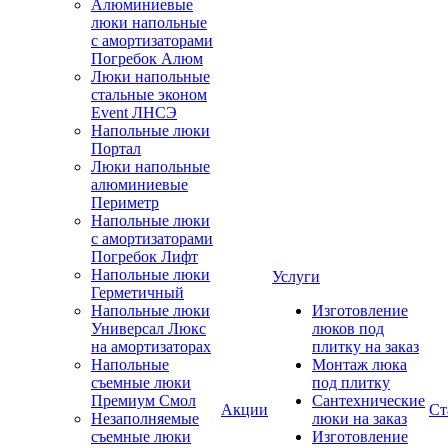
Алюминиевые
люки напольные
с амортизаторами
Погребок Алюм
Люки напольные
стальные эконом
Event ЛНСЭ
Напольные люки
Портал
Люки напольные
алюминиевые
Периметр
Напольные люки
с амортизаторами
Погребок Лифт
Напольные люки
Услуги
Герметичный
Напольные люки
Изготовление
Универсал Люкс
люков под
на амортизаторах
плитку на заказ
Напольные
Монтаж люка
съемные люки
под плитку
Премиум Смол
Сантехнические
Акции
Ст
Незаполняемые
люки на заказ
съемные люки
Изготовление