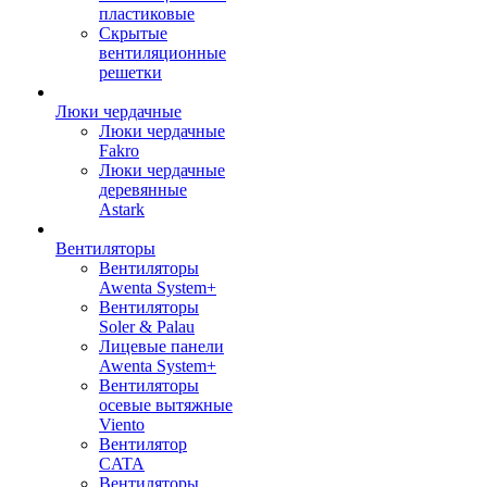
пластиковые
Скрытые
вентиляционные
решетки
Люки чердачные
Люки чердачные
Fakro
Люки чердачные
деревянные
Astark
Вентиляторы
Вентиляторы
Awenta System+
Вентиляторы
Soler & Palau
Лицевые панели
Awenta System+
Вентиляторы
осевые вытяжные
Viento
Вентилятор
CATA
Вентиляторы