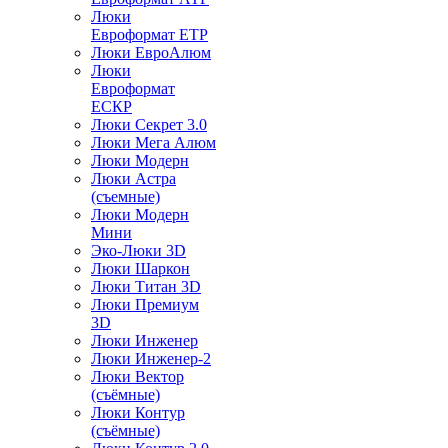
Люки
Евроформат ЕТР
Люки ЕвроАлюм
Люки
Евроформат
ЕСКР
Люки Секрет 3.0
Люки Мега Алюм
Люки Модерн
Люки Астра
(съемные)
Люки Модерн
Мини
Эко-Люки 3D
Люки Шаркон
Люки Титан 3D
Люки Премиум
3D
Люки Инженер
Люки Инженер-2
Люки Вектор
(съёмные)
Люки Контур
(съёмные)