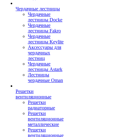
Чердачные лестницы
Чердачные
лестницы Docke
Чердачные
лестницы Fakro
Чердачные
лестницы Keylite
Аксессуары для
чердачных
лестниц
Чердачные
лестницы Astark
Лестницы
чердачные Oman
Решетки
вентиляционные
Решетки
радиаторные
Решетки
вентиляционные
металлические
Решетки
вентиляционные