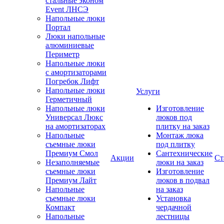
стальные эконом
Event ЛНСЭ
Напольные люки
Портал
Люки напольные
алюминиевые
Периметр
Напольные люки
с амортизаторами
Погребок Лифт
Напольные люки
Услуги
Герметичный
Напольные люки
Изготовление
Универсал Люкс
люков под
на амортизаторах
плитку на заказ
Напольные
Монтаж люка
съемные люки
под плитку
Премиум Смол
Сантехнические
Акции
Ст
Незаполняемые
люки на заказ
съемные люки
Изготовление
Премиум Лайт
люков в подвал
Напольные
на заказ
съемные люки
Установка
Компакт
чердачной
Напольные
лестницы