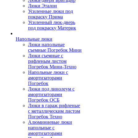
Люки-двери Бригадир
Люки Эталон
Усиленные люки под
покраску Прима
Усиленный люк-дверь
под покраску Материк
Напольные люки
Люки напольные
съемные Погребок Мини
Люки съемные с
рифленым листом
Погребок Мини-Техно
Напольные люки с
амортизаторами
Погребок
Люки под линолеум с
амортизаторами
Погребок ОСБ
Люки в гараж рифленые
с металлическим листом
Погребок Техно
Алюминиевые люки
напольные с
амортизаторами