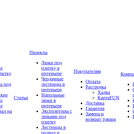
Проекты
Люки под
ие
плитку в
Покупателям
литку
интерьере
Компа
Чердачные
Оплата
а под
лестницы в
Рассрочка
интерьере
Халва
ские
Напольные
Статьи
КартаFUN
аз
люки в
Доставка
ие
интерьере
Гарантия
вал на
Экспозиторы с
Замена и
люками под
возврат товара
плитку
Лестницы в
подвал и