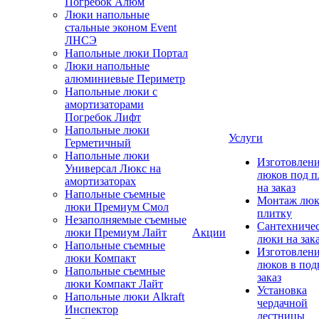
Погребок Алюм
Люки напольные
стальные эконом Event
ЛНСЭ
Напольные люки Портал
Люки напольные
алюминиевые Периметр
Напольные люки с
амортизаторами
Погребок Лифт
Напольные люки
Услуги
Герметичный
Напольные люки
Изготовлен
Универсал Люкс на
люков под п
амортизаторах
на заказ
Напольные съемные
Монтаж люк
люки Премиум Смол
плитку
Незаполняемые съемные
Сантехниче
люки Премиум Лайт
Акции
люки на зак
Напольные съемные
Изготовлен
люки Компакт
люков в под
Напольные съемные
заказ
люки Компакт Лайт
Установка
Напольные люки Alkraft
чердачной
Инспектор
лестницы