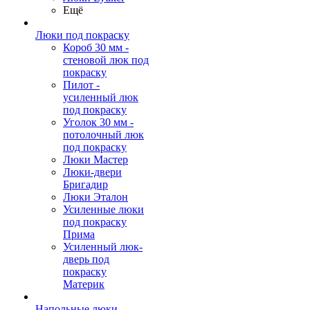
Ещё
Люки под покраску
Короб 30 мм -
стеновой люк под
покраску
Пилот -
усиленный люк
под покраску
Уголок 30 мм -
потолочный люк
под покраску
Люки Мастер
Люки-двери
Бригадир
Люки Эталон
Усиленные люки
под покраску
Прима
Усиленный люк-
дверь под
покраску
Материк
Напольные люки