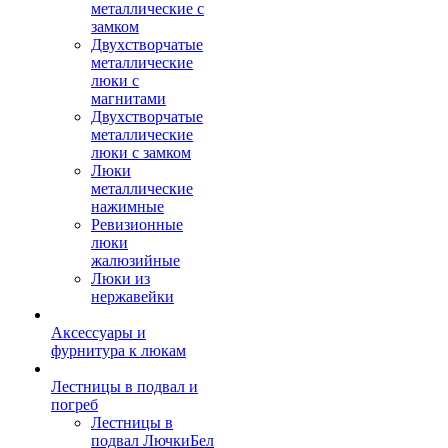
металлические с
замком
Двухстворчатые
металлические
люки с
магнитами
Двухстворчатые
металлические
люки с замком
Люки
металлические
нажимные
Ревизионные
люки
жалюзийные
Люки из
нержавейки
Аксессуары и
фурнитура к люкам
Лестницы в подвал и
погреб
Лестницы в
подвал ЛючкиБел