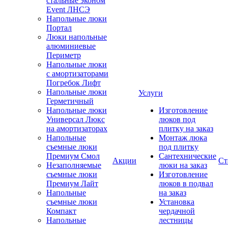
стальные эконом
Event ЛНСЭ
Напольные люки
Портал
Люки напольные
алюминиевые
Периметр
Напольные люки
с амортизаторами
Погребок Лифт
Напольные люки
Услуги
Герметичный
Напольные люки
Изготовление
Универсал Люкс
люков под
на амортизаторах
плитку на заказ
Напольные
Монтаж люка
съемные люки
под плитку
Премиум Смол
Сантехнические
Акции
Ст
Незаполняемые
люки на заказ
съемные люки
Изготовление
Премиум Лайт
люков в подвал
Напольные
на заказ
съемные люки
Установка
Компакт
чердачной
Напольные
лестницы