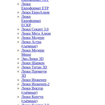
Люки
Евроформат ЕТР
Люки ЕвроАлюм
Люки
Евроформат
ЕСКР
Люки Секрет 3.0
Люки Мега Алюм
Люки Модерн
Люки Астра
(съемные)
Люки Модерн
Мини
Эко-Люки 3D
Люки Шаркон
Люки Титан 3D
Люки Премиум
3D
Люки Инженер
Люки Инженер-2
Люки Вектор
(съёмные)
Люки Контур
(съёмные)