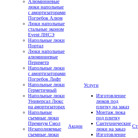
Алюминиевые
люки напольные
с амортизаторами
Погребок Алюм
Люки напольные
стальные эконом
Event ЛНСЭ
Напольные люки
Портал
Люки напольные
алюминиевые
Периметр
Напольные люки
с амортизаторами
Погребок Лифт
Напольные люки
Услуги
Герметичный
Напольные люки
Изготовление
Универсал Люкс
люков под
на амортизаторах
плитку на заказ
Напольные
Монтаж люка
съемные люки
под плитку
Премиум Смол
Сантехнические
Акции
Ст
Незаполняемые
люки на заказ
съемные люки
Изготовление