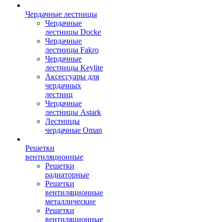
Чердачные лестницы
Чердачные
лестницы Docke
Чердачные
лестницы Fakro
Чердачные
лестницы Keylite
Аксессуары для
чердачных
лестниц
Чердачные
лестницы Astark
Лестницы
чердачные Oman
Решетки
вентиляционные
Решетки
радиаторные
Решетки
вентиляционные
металлические
Решетки
вентиляционные