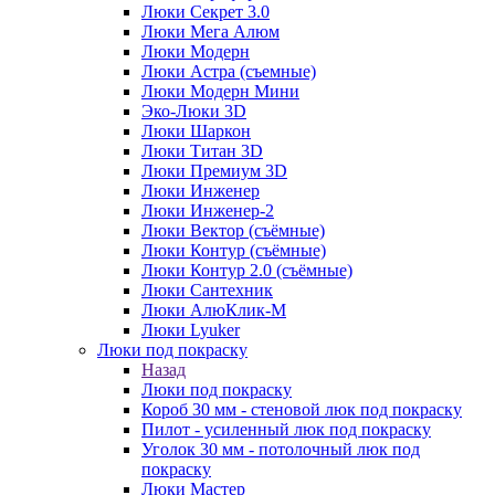
Люки Секрет 3.0
Люки Мега Алюм
Люки Модерн
Люки Астра (съемные)
Люки Модерн Мини
Эко-Люки 3D
Люки Шаркон
Люки Титан 3D
Люки Премиум 3D
Люки Инженер
Люки Инженер-2
Люки Вектор (съёмные)
Люки Контур (съёмные)
Люки Контур 2.0 (съёмные)
Люки Сантехник
Люки АлюКлик-М
Люки Lyuker
Люки под покраску
Назад
Люки под покраску
Короб 30 мм - стеновой люк под покраску
Пилот - усиленный люк под покраску
Уголок 30 мм - потолочный люк под
покраску
Люки Мастер