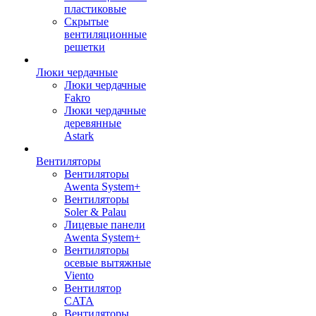
пластиковые
Скрытые
вентиляционные
решетки
Люки чердачные
Люки чердачные
Fakro
Люки чердачные
деревянные
Astark
Вентиляторы
Вентиляторы
Awenta System+
Вентиляторы
Soler & Palau
Лицевые панели
Awenta System+
Вентиляторы
осевые вытяжные
Viento
Вентилятор
CATA
Вентиляторы