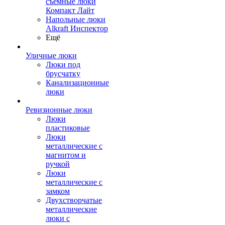
съемные люки
Компакт Лайт
Напольные люки
Alkraft Инспектор
Ещё
Уличные люки
Люки под
брусчатку
Канализационные
люки
Ревизионные люки
Люки
пластиковые
Люки
металлические с
магнитом и
ручкой
Люки
металлические с
замком
Двухстворчатые
металлические
люки с