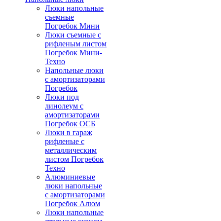
Люки напольные
съемные
Погребок Мини
Люки съемные с
рифленым листом
Погребок Мини-
Техно
Напольные люки
с амортизаторами
Погребок
Люки под
линолеум с
амортизаторами
Погребок ОСБ
Люки в гараж
рифленые с
металлическим
листом Погребок
Техно
Алюминиевые
люки напольные
с амортизаторами
Погребок Алюм
Люки напольные