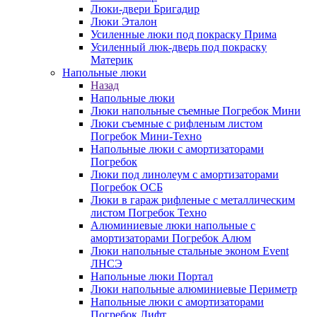
Люки-двери Бригадир
Люки Эталон
Усиленные люки под покраску Прима
Усиленный люк-дверь под покраску
Материк
Напольные люки
Назад
Напольные люки
Люки напольные съемные Погребок Мини
Люки съемные с рифленым листом
Погребок Мини-Техно
Напольные люки с амортизаторами
Погребок
Люки под линолеум с амортизаторами
Погребок ОСБ
Люки в гараж рифленые с металлическим
листом Погребок Техно
Алюминиевые люки напольные с
амортизаторами Погребок Алюм
Люки напольные стальные эконом Event
ЛНСЭ
Напольные люки Портал
Люки напольные алюминиевые Периметр
Напольные люки с амортизаторами
Погребок Лифт