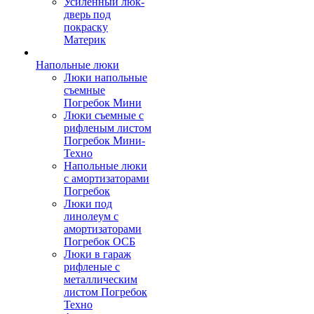
Усиленный люк-
дверь под
покраску
Материк
Напольные люки
Люки напольные
съемные
Погребок Мини
Люки съемные с
рифленым листом
Погребок Мини-
Техно
Напольные люки
с амортизаторами
Погребок
Люки под
линолеум с
амортизаторами
Погребок ОСБ
Люки в гараж
рифленые с
металлическим
листом Погребок
Техно