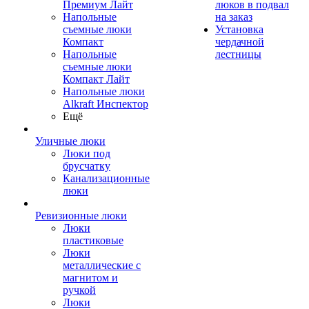
Премиум Лайт
люков в подвал
Напольные
на заказ
съемные люки
Установка
Компакт
чердачной
Напольные
лестницы
съемные люки
Компакт Лайт
Напольные люки
Alkraft Инспектор
Ещё
Уличные люки
Люки под
брусчатку
Канализационные
люки
Ревизионные люки
Люки
пластиковые
Люки
металлические с
магнитом и
ручкой
Люки