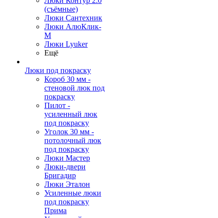
Люки Контур 2.0
(съёмные)
Люки Сантехник
Люки АлюКлик-
М
Люки Lyuker
Ещё
Люки под покраску
Короб 30 мм -
стеновой люк под
покраску
Пилот -
усиленный люк
под покраску
Уголок 30 мм -
потолочный люк
под покраску
Люки Мастер
Люки-двери
Бригадир
Люки Эталон
Усиленные люки
под покраску
Прима