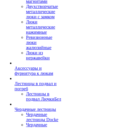
магнитами
Двухстворчатые
металлические
люки с замком
Люки
металлические
нажимные
Ревизионные
люки
жалюзийные
Люки из
нержавейки
Аксессуары и
фурнитура к люкам
Лестницы в подвал и
погреб
Лестницы в
подвал ЛючкиБел
Чердачные лестницы
Чердачные
лестницы Docke
Чердачные