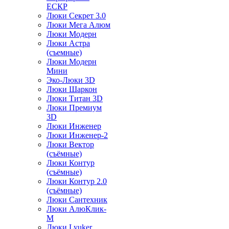
ЕСКР
Люки Секрет 3.0
Люки Мега Алюм
Люки Модерн
Люки Астра
(съемные)
Люки Модерн
Мини
Эко-Люки 3D
Люки Шаркон
Люки Титан 3D
Люки Премиум
3D
Люки Инженер
Люки Инженер-2
Люки Вектор
(съёмные)
Люки Контур
(съёмные)
Люки Контур 2.0
(съёмные)
Люки Сантехник
Люки АлюКлик-
М
Люки Lyuker