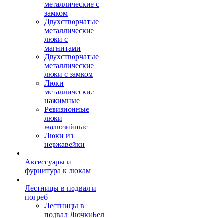
металлические с
замком
Двухстворчатые
металлические
люки с
магнитами
Двухстворчатые
металлические
люки с замком
Люки
металлические
нажимные
Ревизионные
люки
жалюзийные
Люки из
нержавейки
Аксессуары и
фурнитура к люкам
Лестницы в подвал и
погреб
Лестницы в
подвал ЛючкиБел