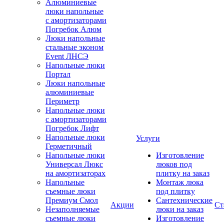
Алюминиевые
люки напольные
с амортизаторами
Погребок Алюм
Люки напольные
стальные эконом
Event ЛНСЭ
Напольные люки
Портал
Люки напольные
алюминиевые
Периметр
Напольные люки
с амортизаторами
Погребок Лифт
Напольные люки
Услуги
Герметичный
Напольные люки
Изготовление
Универсал Люкс
люков под
на амортизаторах
плитку на заказ
Напольные
Монтаж люка
съемные люки
под плитку
Премиум Смол
Сантехнические
Акции
Ст
Незаполняемые
люки на заказ
съемные люки
Изготовление