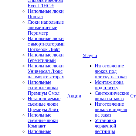
стальные эконом
Event ЛНСЭ
Напольные люки
Портал
Люки напольные
алюминиевые
Периметр
Напольные люки
с амортизаторами
Погребок Лифт
Напольные люки
Услуги
Герметичный
Напольные люки
Изготовление
Универсал Люкс
люков под
на амортизаторах
плитку на заказ
Напольные
Монтаж люка
съемные люки
под плитку
Премиум Смол
Сантехнические
Акции
Ст
Незаполняемые
люки на заказ
съемные люки
Изготовление
Премиум Лайт
люков в подвал
Напольные
на заказ
съемные люки
Установка
Компакт
чердачной
Напольные
лестницы