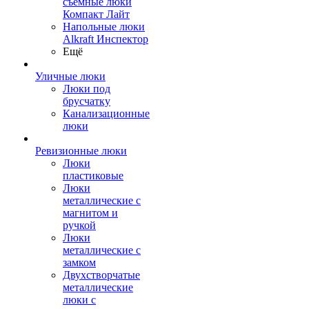
съемные люки
Компакт Лайт
Напольные люки
Alkraft Инспектор
Ещё
Уличные люки
Люки под
брусчатку
Канализационные
люки
Ревизионные люки
Люки
пластиковые
Люки
металлические с
магнитом и
ручкой
Люки
металлические с
замком
Двухстворчатые
металлические
люки с