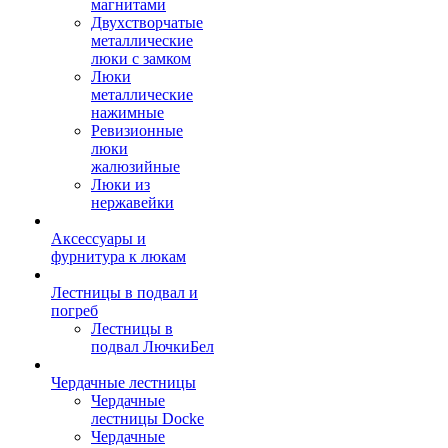
магнитами
Двухстворчатые
металлические
люки с замком
Люки
металлические
нажимные
Ревизионные
люки
жалюзийные
Люки из
нержавейки
Аксессуары и
фурнитура к люкам
Лестницы в подвал и
погреб
Лестницы в
подвал ЛючкиБел
Чердачные лестницы
Чердачные
лестницы Docke
Чердачные