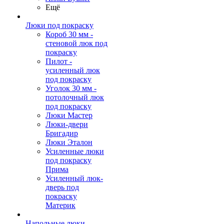
Ещё
Люки под покраску
Короб 30 мм -
стеновой люк под
покраску
Пилот -
усиленный люк
под покраску
Уголок 30 мм -
потолочный люк
под покраску
Люки Мастер
Люки-двери
Бригадир
Люки Эталон
Усиленные люки
под покраску
Прима
Усиленный люк-
дверь под
покраску
Материк
Напольные люки