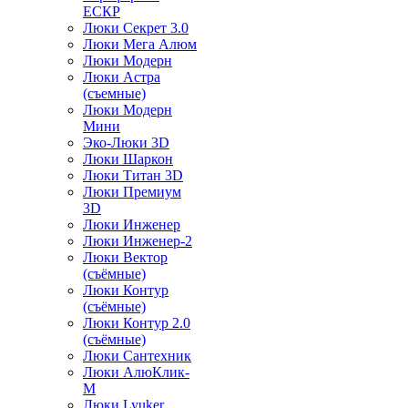
ЕСКР
Люки Секрет 3.0
Люки Мега Алюм
Люки Модерн
Люки Астра
(съемные)
Люки Модерн
Мини
Эко-Люки 3D
Люки Шаркон
Люки Титан 3D
Люки Премиум
3D
Люки Инженер
Люки Инженер-2
Люки Вектор
(съёмные)
Люки Контур
(съёмные)
Люки Контур 2.0
(съёмные)
Люки Сантехник
Люки АлюКлик-
М
Люки Lyuker