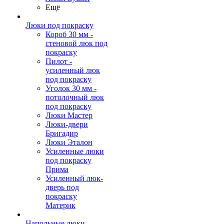
Ещё
Люки под покраску
Короб 30 мм -
стеновой люк под
покраску
Пилот -
усиленный люк
под покраску
Уголок 30 мм -
потолочный люк
под покраску
Люки Мастер
Люки-двери
Бригадир
Люки Эталон
Усиленные люки
под покраску
Прима
Усиленный люк-
дверь под
покраску
Материк
Напольные люки