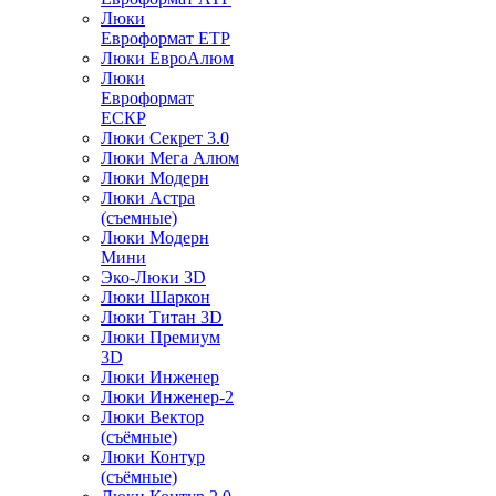
Люки
Евроформат ЕТР
Люки ЕвроАлюм
Люки
Евроформат
ЕСКР
Люки Секрет 3.0
Люки Мега Алюм
Люки Модерн
Люки Астра
(съемные)
Люки Модерн
Мини
Эко-Люки 3D
Люки Шаркон
Люки Титан 3D
Люки Премиум
3D
Люки Инженер
Люки Инженер-2
Люки Вектор
(съёмные)
Люки Контур
(съёмные)