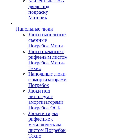
Усиленный люк-
дверь под
покраску
Материк
Напольные люки
Люки напольные
съемные
Погребок Мини
Люки съемные с
рифленым листом
Погребок Мини-
Техно
Напольные люки
с амортизаторами
Погребок
Люки под
линолеум с
амортизаторами
Погребок ОСБ
Люки в гараж
рифленые с
металлическим
листом Погребок
Техно