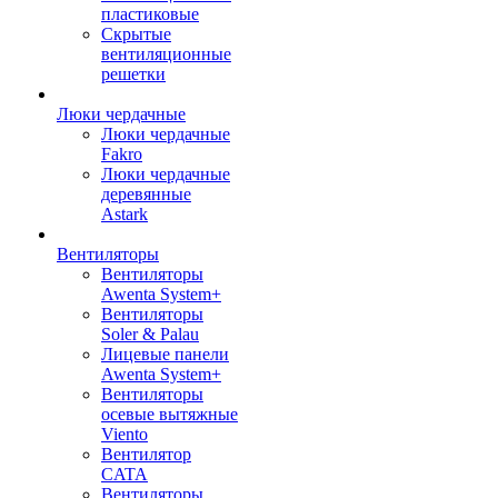
пластиковые
Скрытые
вентиляционные
решетки
Люки чердачные
Люки чердачные
Fakro
Люки чердачные
деревянные
Astark
Вентиляторы
Вентиляторы
Awenta System+
Вентиляторы
Soler & Palau
Лицевые панели
Awenta System+
Вентиляторы
осевые вытяжные
Viento
Вентилятор
CATA
Вентиляторы