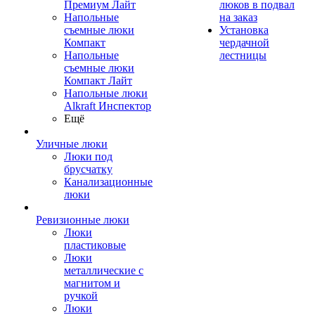
Премиум Лайт
люков в подвал
Напольные
на заказ
съемные люки
Установка
Компакт
чердачной
Напольные
лестницы
съемные люки
Компакт Лайт
Напольные люки
Alkraft Инспектор
Ещё
Уличные люки
Люки под
брусчатку
Канализационные
люки
Ревизионные люки
Люки
пластиковые
Люки
металлические с
магнитом и
ручкой
Люки