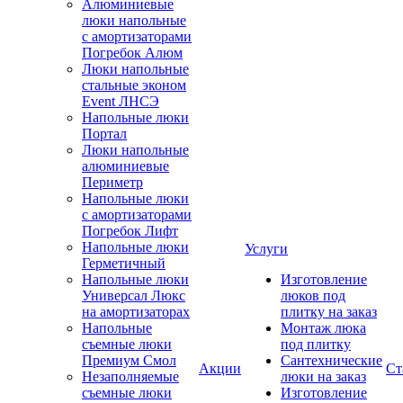
Алюминиевые
люки напольные
с амортизаторами
Погребок Алюм
Люки напольные
стальные эконом
Event ЛНСЭ
Напольные люки
Портал
Люки напольные
алюминиевые
Периметр
Напольные люки
с амортизаторами
Погребок Лифт
Напольные люки
Услуги
Герметичный
Напольные люки
Изготовление
Универсал Люкс
люков под
на амортизаторах
плитку на заказ
Напольные
Монтаж люка
съемные люки
под плитку
Премиум Смол
Сантехнические
Акции
Ст
Незаполняемые
люки на заказ
съемные люки
Изготовление