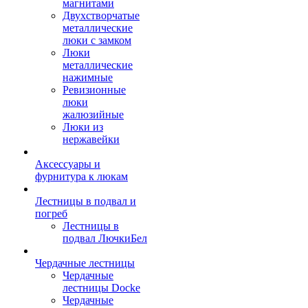
магнитами
Двухстворчатые
металлические
люки с замком
Люки
металлические
нажимные
Ревизионные
люки
жалюзийные
Люки из
нержавейки
Аксессуары и
фурнитура к люкам
Лестницы в подвал и
погреб
Лестницы в
подвал ЛючкиБел
Чердачные лестницы
Чердачные
лестницы Docke
Чердачные