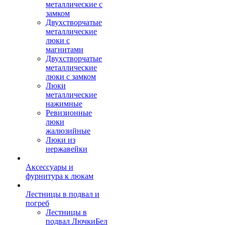
металлические с
замком
Двухстворчатые
металлические
люки с
магнитами
Двухстворчатые
металлические
люки с замком
Люки
металлические
нажимные
Ревизионные
люки
жалюзийные
Люки из
нержавейки
Аксессуары и
фурнитура к люкам
Лестницы в подвал и
погреб
Лестницы в
подвал ЛючкиБел