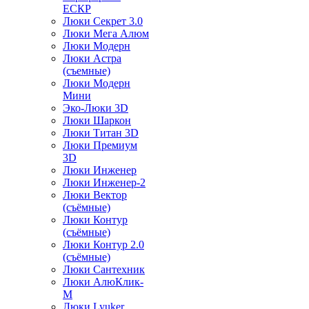
ЕСКР
Люки Секрет 3.0
Люки Мега Алюм
Люки Модерн
Люки Астра
(съемные)
Люки Модерн
Мини
Эко-Люки 3D
Люки Шаркон
Люки Титан 3D
Люки Премиум
3D
Люки Инженер
Люки Инженер-2
Люки Вектор
(съёмные)
Люки Контур
(съёмные)
Люки Контур 2.0
(съёмные)
Люки Сантехник
Люки АлюКлик-
М
Люки Lyuker