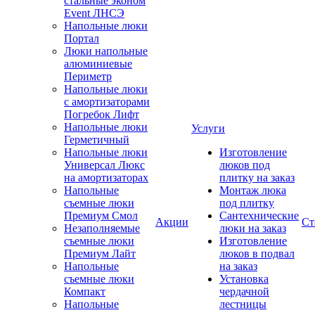
стальные эконом
Event ЛНСЭ
Напольные люки
Портал
Люки напольные
алюминиевые
Периметр
Напольные люки
с амортизаторами
Погребок Лифт
Напольные люки
Услуги
Герметичный
Напольные люки
Изготовление
Универсал Люкс
люков под
на амортизаторах
плитку на заказ
Напольные
Монтаж люка
съемные люки
под плитку
Премиум Смол
Сантехнические
Акции
Ст
Незаполняемые
люки на заказ
съемные люки
Изготовление
Премиум Лайт
люков в подвал
Напольные
на заказ
съемные люки
Установка
Компакт
чердачной
Напольные
лестницы