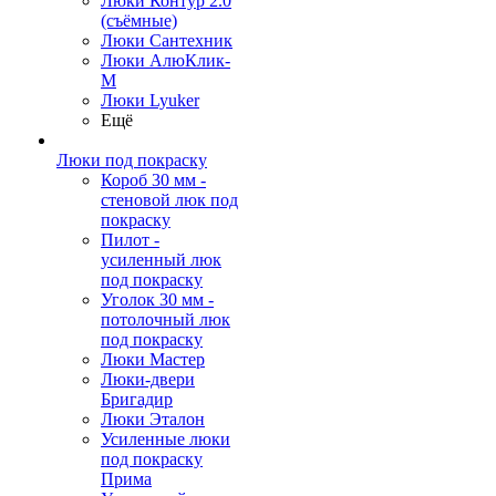
Люки Контур 2.0
(съёмные)
Люки Сантехник
Люки АлюКлик-
М
Люки Lyuker
Ещё
Люки под покраску
Короб 30 мм -
стеновой люк под
покраску
Пилот -
усиленный люк
под покраску
Уголок 30 мм -
потолочный люк
под покраску
Люки Мастер
Люки-двери
Бригадир
Люки Эталон
Усиленные люки
под покраску
Прима