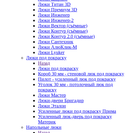
Люки Титан 3D
Люки Премиум 3D
Люки Инженер
Люки Инженер-2
Люки Вектор (съёмные)
Люки Контур (съёмные)
Люки Контур 2.0 (съёмные)
Люки Сантехник
Люки АлюКлик-М
Люки Lyuker
Люки под покраску
Назад
Люки под покраску
Короб 30 мм - стеновой люк под покраску
Пилот - усиленный люк под покраску
Уголок 30 мм - потолочный люк под
покраску
Люки Мастер
Люки-двери Бригадир
Люки Эталон
Усиленные люки под покраску Прима
Усиленный люк-дверь под покраску
Материк
Напольные люки
Назад