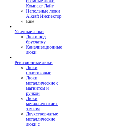
съемные люки
Компакт Лайт
Напольные люки
Alkraft Инспектор
Ещё
Уличные люки
Люки под
брусчатку
Канализационные
люки
Ревизионные люки
Люки
пластиковые
Люки
металлические с
магнитом и
ручкой
Люки
металлические с
замком
Двухстворчатые
металлические
люки с