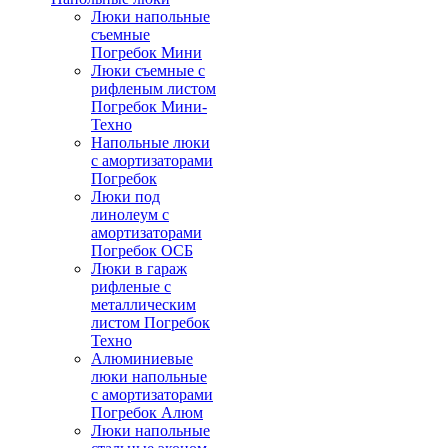
Люки напольные
съемные
Погребок Мини
Люки съемные с
рифленым листом
Погребок Мини-
Техно
Напольные люки
с амортизаторами
Погребок
Люки под
линолеум с
амортизаторами
Погребок ОСБ
Люки в гараж
рифленые с
металлическим
листом Погребок
Техно
Алюминиевые
люки напольные
с амортизаторами
Погребок Алюм
Люки напольные