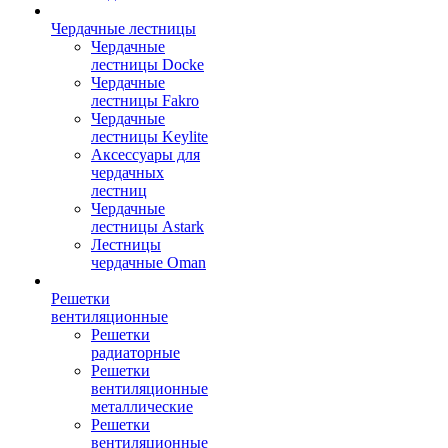
Чердачные лестницы
Чердачные
лестницы Docke
Чердачные
лестницы Fakro
Чердачные
лестницы Keylite
Аксессуары для
чердачных
лестниц
Чердачные
лестницы Astark
Лестницы
чердачные Oman
Решетки
вентиляционные
Решетки
радиаторные
Решетки
вентиляционные
металлические
Решетки
вентиляционные