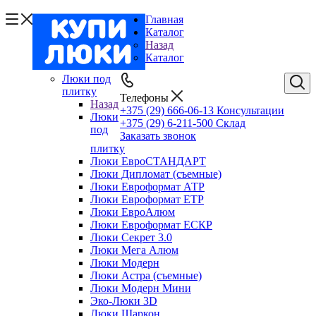
Главная
Каталог
Назад
Каталог
Люки под
плитку
Телефоны
Назад
+375 (29) 666-06-13
Консультации
Люки
+375 (29) 6-211-500
Склад
под
Заказать звонок
плитку
Люки ЕвроСТАНДАРТ
Люки Дипломат (съемные)
Люки Евроформат АТР
Люки Евроформат ЕТР
Люки ЕвроАлюм
Люки Евроформат ЕСКР
Люки Секрет 3.0
Люки Мега Алюм
Люки Модерн
Люки Астра (съемные)
Люки Модерн Мини
Эко-Люки 3D
Люки Шаркон