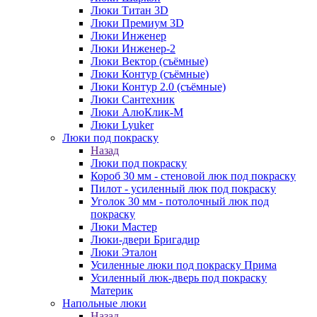
Люки Титан 3D
Люки Премиум 3D
Люки Инженер
Люки Инженер-2
Люки Вектор (съёмные)
Люки Контур (съёмные)
Люки Контур 2.0 (съёмные)
Люки Сантехник
Люки АлюКлик-М
Люки Lyuker
Люки под покраску
Назад
Люки под покраску
Короб 30 мм - стеновой люк под покраску
Пилот - усиленный люк под покраску
Уголок 30 мм - потолочный люк под
покраску
Люки Мастер
Люки-двери Бригадир
Люки Эталон
Усиленные люки под покраску Прима
Усиленный люк-дверь под покраску
Материк
Напольные люки
Назад