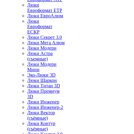
Люки
Евроформат ЕТР
Люки ЕвроАлюм
Люки
Евроформат
ЕСКР
Люки Секрет 3.0
Люки Мега Алюм
Люки Модерн
Люки Астра
(съемные)
Люки Модерн
Мини
Эко-Люки 3D
Люки Шаркон
Люки Титан 3D
Люки Премиум
3D
Люки Инженер
Люки Инженер-2
Люки Вектор
(съёмные)
Люки Контур
(съёмные)