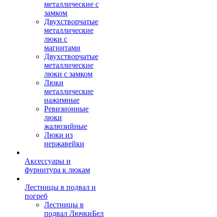
металлические с
замком
Двухстворчатые
металлические
люки с
магнитами
Двухстворчатые
металлические
люки с замком
Люки
металлические
нажимные
Ревизионные
люки
жалюзийные
Люки из
нержавейки
Аксессуары и
фурнитура к люкам
Лестницы в подвал и
погреб
Лестницы в
подвал ЛючкиБел