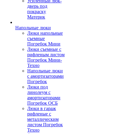
Усиленный люк-
дверь под
покраску
Материк
Напольные люки
Люки напольные
съемные
Погребок Мини
Люки съемные с
рифленым листом
Погребок Мини-
Техно
Напольные люки
с амортизаторами
Погребок
Люки под
линолеум с
амортизаторами
Погребок ОСБ
Люки в гараж
рифленые с
металлическим
листом Погребок
Техно