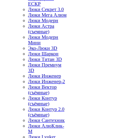
ЕСКР
Люки Секрет 3.0
Люки Мега Алюм
Люки Модерн
Люки Астра
(съемные)
Люки Модерн
Мини
Эко-Люки 3D
Люки Шаркон
Люки Титан 3D
Люки Премиум
3D
Люки Инженер
Люки Инженер-2
Люки Вектор
(съёмные)
Люки Контур
(съёмные)
Люки Контур 2.0
(съёмные)
Люки Сантехник
Люки АлюКлик-
М
Люки Lyuker