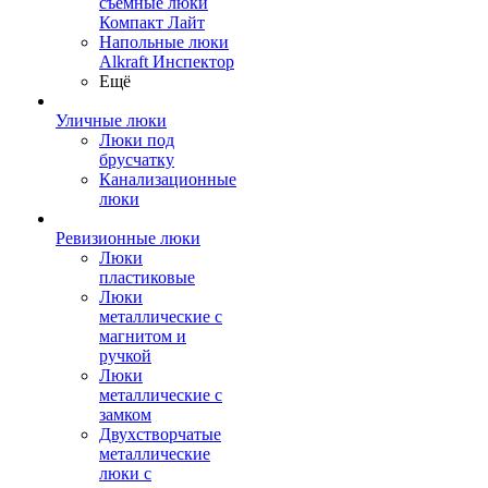
съемные люки
Компакт Лайт
Напольные люки
Alkraft Инспектор
Ещё
Уличные люки
Люки под
брусчатку
Канализационные
люки
Ревизионные люки
Люки
пластиковые
Люки
металлические с
магнитом и
ручкой
Люки
металлические с
замком
Двухстворчатые
металлические
люки с