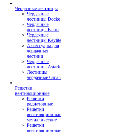
Чердачные лестницы
Чердачные
лестницы Docke
Чердачные
лестницы Fakro
Чердачные
лестницы Keylite
Аксессуары для
чердачных
лестниц
Чердачные
лестницы Astark
Лестницы
чердачные Oman
Решетки
вентиляционные
Решетки
радиаторные
Решетки
вентиляционные
металлические
Решетки
вентиляционные