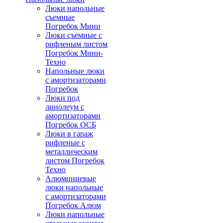
Люки напольные
съемные
Погребок Мини
Люки съемные с
рифленым листом
Погребок Мини-
Техно
Напольные люки
с амортизаторами
Погребок
Люки под
линолеум с
амортизаторами
Погребок ОСБ
Люки в гараж
рифленые с
металлическим
листом Погребок
Техно
Алюминиевые
люки напольные
с амортизаторами
Погребок Алюм
Люки напольные