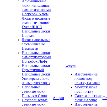
Алюминиевые
люки напольные
с амортизаторами
Погребок Алюм
Люки напольные
стальные эконом
Event ЛНСЭ
Напольные люки
Портал
Люки напольные
алюминиевые
Периметр
Напольные люки
с амортизаторами
Погребок Лифт
Напольные люки
Услуги
Герметичный
Напольные люки
Изготовление
Универсал Люкс
люков под
на амортизаторах
плитку на заказ
Напольные
Монтаж люка
съемные люки
под плитку
Премиум Смол
Сантехнические
Акции
Ст
Незаполняемые
люки на заказ
съемные люки
Изготовление