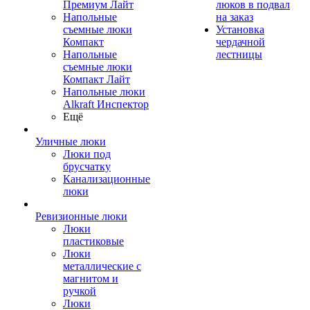
Премиум Лайт
люков в подвал
Напольные
на заказ
съемные люки
Установка
Компакт
чердачной
Напольные
лестницы
съемные люки
Компакт Лайт
Напольные люки
Alkraft Инспектор
Ещё
Уличные люки
Люки под
брусчатку
Канализационные
люки
Ревизионные люки
Люки
пластиковые
Люки
металлические с
магнитом и
ручкой
Люки