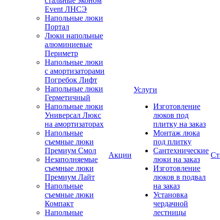
стальные эконом
Event ЛНСЭ
Напольные люки
Портал
Люки напольные
алюминиевые
Периметр
Напольные люки
с амортизаторами
Погребок Лифт
Напольные люки
Услуги
Герметичный
Напольные люки
Изготовление
Универсал Люкс
люков под
на амортизаторах
плитку на заказ
Напольные
Монтаж люка
съемные люки
под плитку
Премиум Смол
Сантехнические
Акции
Ст
Незаполняемые
люки на заказ
съемные люки
Изготовление
Премиум Лайт
люков в подвал
Напольные
на заказ
съемные люки
Установка
Компакт
чердачной
Напольные
лестницы