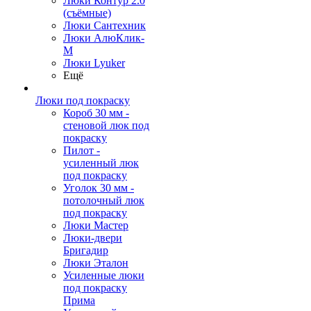
Люки Контур 2.0
(съёмные)
Люки Сантехник
Люки АлюКлик-
М
Люки Lyuker
Ещё
Люки под покраску
Короб 30 мм -
стеновой люк под
покраску
Пилот -
усиленный люк
под покраску
Уголок 30 мм -
потолочный люк
под покраску
Люки Мастер
Люки-двери
Бригадир
Люки Эталон
Усиленные люки
под покраску
Прима