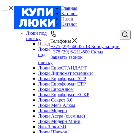
Главная
Каталог
Назад
Каталог
Люки под
плитку
Телефоны
Назад
+375 (29) 666-06-13
Консультации
Люки
+375 (29) 6-211-500
Склад
под
Заказать звонок
плитку
Люки ЕвроСТАНДАРТ
Люки Дипломат (съемные)
Люки Евроформат АТР
Люки Евроформат ЕТР
Люки ЕвроАлюм
Люки Евроформат ЕСКР
Люки Секрет 3.0
Люки Мега Алюм
Люки Модерн
Люки Астра (съемные)
Люки Модерн Мини
Эко-Люки 3D
Люки Шаркон