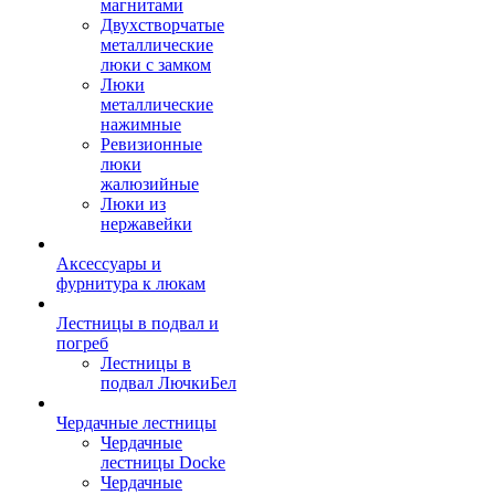
магнитами
Двухстворчатые
металлические
люки с замком
Люки
металлические
нажимные
Ревизионные
люки
жалюзийные
Люки из
нержавейки
Аксессуары и
фурнитура к люкам
Лестницы в подвал и
погреб
Лестницы в
подвал ЛючкиБел
Чердачные лестницы
Чердачные
лестницы Docke
Чердачные