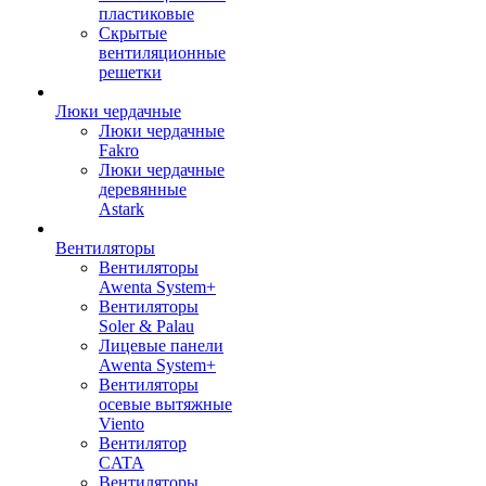
пластиковые
Скрытые
вентиляционные
решетки
Люки чердачные
Люки чердачные
Fakro
Люки чердачные
деревянные
Astark
Вентиляторы
Вентиляторы
Awenta System+
Вентиляторы
Soler & Palau
Лицевые панели
Awenta System+
Вентиляторы
осевые вытяжные
Viento
Вентилятор
CATA
Вентиляторы