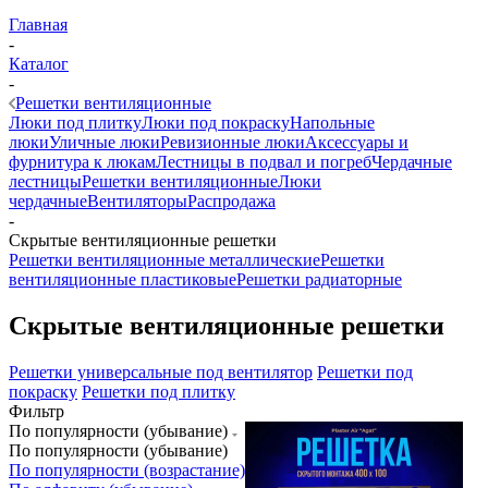
Главная
-
Каталог
-
Решетки вентиляционные
Люки под плитку
Люки под покраску
Напольные
люки
Уличные люки
Ревизионные люки
Аксессуары и
фурнитура к люкам
Лестницы в подвал и погреб
Чердачные
лестницы
Решетки вентиляционные
Люки
чердачные
Вентиляторы
Распродажа
-
Скрытые вентиляционные решетки
Решетки вентиляционные металлические
Решетки
вентиляционные пластиковые
Решетки радиаторные
Скрытые вентиляционные решетки
Решетки универсальные под вентилятор
Решетки под
покраску
Решетки под плитку
Фильтр
По популярности (убывание)
По популярности (убывание)
По популярности (возрастание)