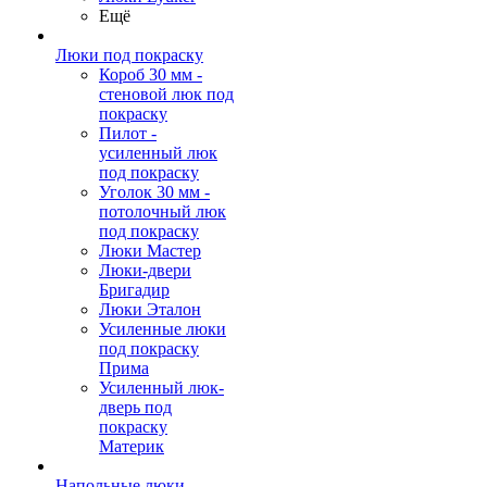
Ещё
Люки под покраску
Короб 30 мм -
стеновой люк под
покраску
Пилот -
усиленный люк
под покраску
Уголок 30 мм -
потолочный люк
под покраску
Люки Мастер
Люки-двери
Бригадир
Люки Эталон
Усиленные люки
под покраску
Прима
Усиленный люк-
дверь под
покраску
Материк
Напольные люки