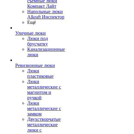
съемные люки
Компакт Лайт
Напольные люки
Alkraft Инспектор
Ещё
Уличные люки
Люки под
брусчатку
Канализационные
люки
Ревизионные люки
Люки
пластиковые
Люки
металлические с
магнитом и
ручкой
Люки
металлические с
замком
Двухстворчатые
металлические
люки с