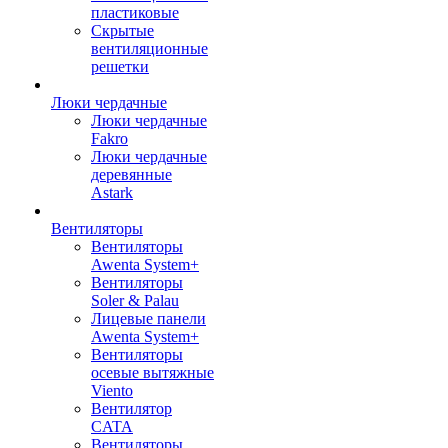
пластиковые
Скрытые
вентиляционные
решетки
Люки чердачные
Люки чердачные
Fakro
Люки чердачные
деревянные
Astark
Вентиляторы
Вентиляторы
Awenta System+
Вентиляторы
Soler & Palau
Лицевые панели
Awenta System+
Вентиляторы
осевые вытяжные
Viento
Вентилятор
CATA
Вентиляторы