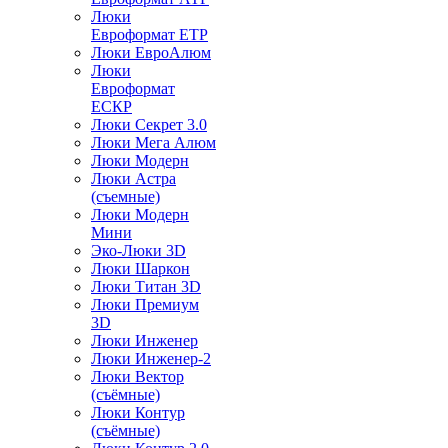
Люки
Евроформат ЕТР
Люки ЕвроАлюм
Люки
Евроформат
ЕСКР
Люки Секрет 3.0
Люки Мега Алюм
Люки Модерн
Люки Астра
(съемные)
Люки Модерн
Мини
Эко-Люки 3D
Люки Шаркон
Люки Титан 3D
Люки Премиум
3D
Люки Инженер
Люки Инженер-2
Люки Вектор
(съёмные)
Люки Контур
(съёмные)