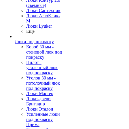
Люки Контур 2.0
(съёмные)
Люки Сантехник
Люки АлюКлик-
М
Люки Lyuker
Ещё
Люки под покраску
Короб 30 мм -
стеновой люк под
покраску
Пилот -
усиленный люк
под покраску
Уголок 30 мм -
потолочный люк
под покраску
Люки Мастер
Люки-двери
Бригадир
Люки Эталон
Усиленные люки
под покраску
Прима