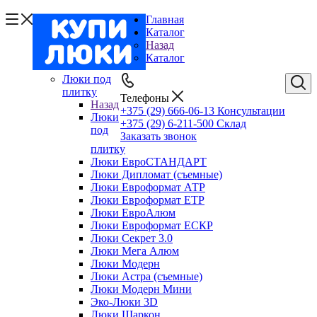
Главная
Каталог
Назад
Каталог
Люки под
плитку
Телефоны
Назад
+375 (29) 666-06-13
Консультации
Люки
+375 (29) 6-211-500
Склад
под
Заказать звонок
плитку
Люки ЕвроСТАНДАРТ
Люки Дипломат (съемные)
Люки Евроформат АТР
Люки Евроформат ЕТР
Люки ЕвроАлюм
Люки Евроформат ЕСКР
Люки Секрет 3.0
Люки Мега Алюм
Люки Модерн
Люки Астра (съемные)
Люки Модерн Мини
Эко-Люки 3D
Люки Шаркон