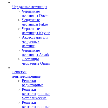
Чердачные лестницы
Чердачные
лестницы Docke
Чердачные
лестницы Fakro
Чердачные
лестницы Keylite
Аксессуары для
чердачных
лестниц
Чердачные
лестницы Astark
Лестницы
чердачные Oman
Решетки
вентиляционные
Решетки
радиаторные
Решетки
вентиляционные
металлические
Решетки
вентиляционные