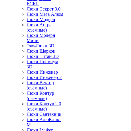
ЕСКР
Люки Секрет 3.0
Люки Мега Алюм
Люки Модерн
Люки Астра
(съемные)
Люки Модерн
Мини
Эко-Люки 3D
Люки Шаркон
Люки Титан 3D
Люки Премиум
3D
Люки Инженер
Люки Инженер-2
Люки Вектор
(съёмные)
Люки Контур
(съёмные)
Люки Контур 2.0
(съёмные)
Люки Сантехник
Люки АлюКлик-
М
Люки Lyuker