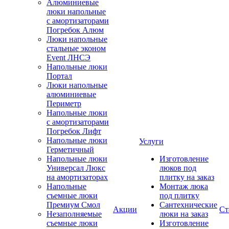
Алюминиевые
люки напольные
с амортизаторами
Погребок Алюм
Люки напольные
стальные эконом
Event ЛНСЭ
Напольные люки
Портал
Люки напольные
алюминиевые
Периметр
Напольные люки
с амортизаторами
Погребок Лифт
Напольные люки
Услуги
Герметичный
Напольные люки
Изготовление
Универсал Люкс
люков под
на амортизаторах
плитку на заказ
Напольные
Монтаж люка
съемные люки
под плитку
Премиум Смол
Сантехнические
Акции
Ст
Незаполняемые
люки на заказ
съемные люки
Изготовление