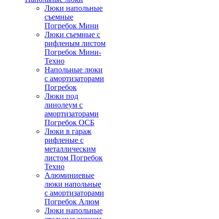
Люки напольные
съемные
Погребок Мини
Люки съемные с
рифленым листом
Погребок Мини-
Техно
Напольные люки
с амортизаторами
Погребок
Люки под
линолеум с
амортизаторами
Погребок ОСБ
Люки в гараж
рифленые с
металлическим
листом Погребок
Техно
Алюминиевые
люки напольные
с амортизаторами
Погребок Алюм
Люки напольные