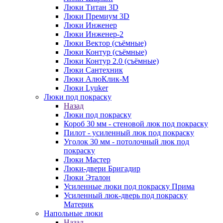
Люки Титан 3D
Люки Премиум 3D
Люки Инженер
Люки Инженер-2
Люки Вектор (съёмные)
Люки Контур (съёмные)
Люки Контур 2.0 (съёмные)
Люки Сантехник
Люки АлюКлик-М
Люки Lyuker
Люки под покраску
Назад
Люки под покраску
Короб 30 мм - стеновой люк под покраску
Пилот - усиленный люк под покраску
Уголок 30 мм - потолочный люк под
покраску
Люки Мастер
Люки-двери Бригадир
Люки Эталон
Усиленные люки под покраску Прима
Усиленный люк-дверь под покраску
Материк
Напольные люки
Назад