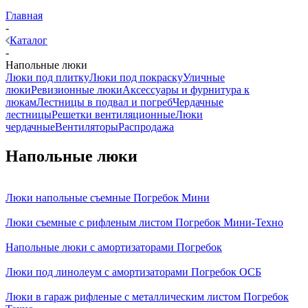
Главная
-
Каталог
-
Напольные люки
Люки под плитку
Люки под покраску
Уличные
люки
Ревизионные люки
Аксессуары и фурнитура к
люкам
Лестницы в подвал и погреб
Чердачные
лестницы
Решетки вентиляционные
Люки
чердачные
Вентиляторы
Распродажа
Напольные люки
Люки напольные съемные Погребок Мини
Люки съемные с рифленым листом Погребок Мини-Техно
Напольные люки с амортизаторами Погребок
Люки под линолеум с амортизаторами Погребок ОСБ
Люки в гараж рифленые с металлическим листом Погребок