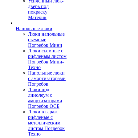
Усиленный люк-
дверь под
покраску
Материк
Напольные люки
Люки напольные
съемные
Погребок Мини
Люки съемные с
рифленым листом
Погребок Мини-
Техно
Напольные люки
с амортизаторами
Погребок
Люки под
линолеум с
амортизаторами
Погребок ОСБ
Люки в гараж
рифленые с
металлическим
листом Погребок
Техно