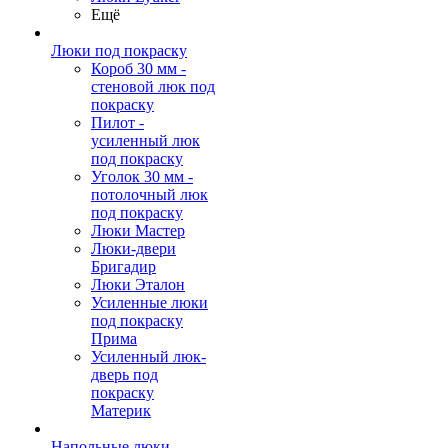
Ещё
Люки под покраску
Короб 30 мм -
стеновой люк под
покраску
Пилот -
усиленный люк
под покраску
Уголок 30 мм -
потолочный люк
под покраску
Люки Мастер
Люки-двери
Бригадир
Люки Эталон
Усиленные люки
под покраску
Прима
Усиленный люк-
дверь под
покраску
Материк
Напольные люки