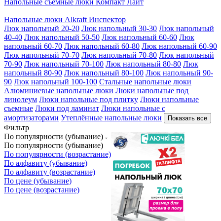
Напольные съемные люки Компакт Лайт
Напольные люки Alkraft Инспектор
Люк напольный 20-20
Люк напольный 30-30
Люк напольный
40-40
Люк напольный 50-50
Люк напольный 60-60
Люк
напольный 60-70
Люк напольный 60-80
Люк напольный 60-90
Люк напольный 70-70
Люк напольный 70-80
Люк напольный
70-90
Люк напольный 70-100
Люк напольный 80-80
Люк
напольный 80-90
Люк напольный 80-100
Люк напольный 90-
90
Люк напольный 100-100
Стальные напольные люки
Алюминиевые напольные люки
Люки напольные под
линолеум
Люки напольные под плитку
Люки напольные
съемные
Люки под ламинат
Люки напольные с
амортизаторами
Утеплённые напольные люки
Показать все
Фильтр
По популярности (убывание)
По популярности (убывание)
По популярности (возрастание)
По алфавиту (убывание)
По алфавиту (возрастание)
По цене (убывание)
По цене (возрастание)