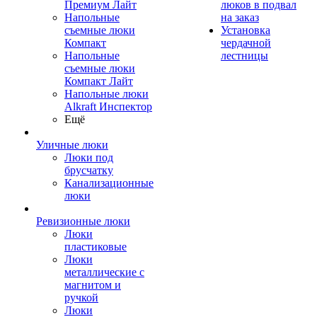
Премиум Лайт
люков в подвал
Напольные
на заказ
съемные люки
Установка
Компакт
чердачной
Напольные
лестницы
съемные люки
Компакт Лайт
Напольные люки
Alkraft Инспектор
Ещё
Уличные люки
Люки под
брусчатку
Канализационные
люки
Ревизионные люки
Люки
пластиковые
Люки
металлические с
магнитом и
ручкой
Люки