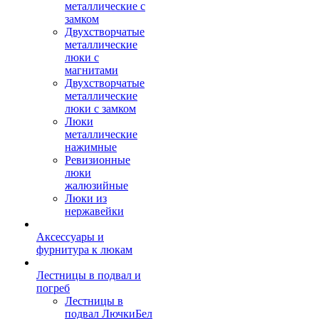
металлические с
замком
Двухстворчатые
металлические
люки с
магнитами
Двухстворчатые
металлические
люки с замком
Люки
металлические
нажимные
Ревизионные
люки
жалюзийные
Люки из
нержавейки
Аксессуары и
фурнитура к люкам
Лестницы в подвал и
погреб
Лестницы в
подвал ЛючкиБел