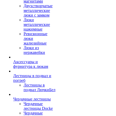
магнитами
Двухстворчатые
металлические
люки с замком
Люки
металлические
нажимные
Ревизионные
люки
жалюзийные
Люки из
нержавейки
Аксессуары и
фурнитура к люкам
Лестницы в подвал и
погреб
Лестницы в
подвал ЛючкиБел
Чердачные лестницы
Чердачные
лестницы Docke
Чердачные