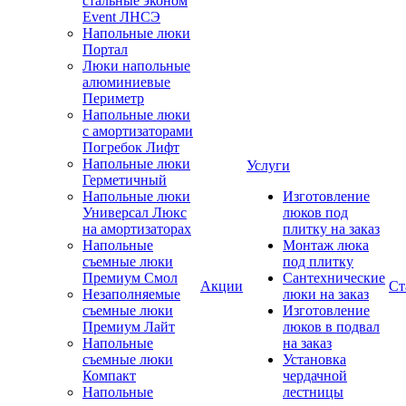
стальные эконом
Event ЛНСЭ
Напольные люки
Портал
Люки напольные
алюминиевые
Периметр
Напольные люки
с амортизаторами
Погребок Лифт
Напольные люки
Услуги
Герметичный
Напольные люки
Изготовление
Универсал Люкс
люков под
на амортизаторах
плитку на заказ
Напольные
Монтаж люка
съемные люки
под плитку
Премиум Смол
Сантехнические
Акции
Ст
Незаполняемые
люки на заказ
съемные люки
Изготовление
Премиум Лайт
люков в подвал
Напольные
на заказ
съемные люки
Установка
Компакт
чердачной
Напольные
лестницы