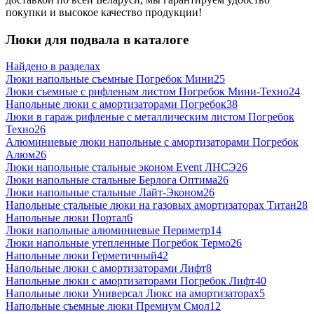
покупки и высокое качество продукции!
Люки для подвала в каталоге
Найдено в разделах
Люки напольные съемные Погребок Мини
25
Люки съемные с рифленым листом Погребок Мини-Техно
24
Напольные люки с амортизаторами Погребок
38
Люки в гараж рифленые с металлическим листом Погребок
Техно
26
Алюминиевые люки напольные с амортизаторами Погребок
Алюм
26
Люки напольные стальные эконом Event ЛНСЭ
26
Люки напольные стальные Берлога Оптима
26
Люки напольные стальные Лайт-Эконом
26
Напольные стальные люки на газовых амортизаторах Титан
28
Напольные люки Портал
6
Люки напольные алюминиевые Периметр
14
Люки напольные утепленные Погребок Термо
26
Напольные люки Герметичный
42
Напольные люки с амортизаторами Лифт
8
Напольные люки с амортизаторами Погребок Лифт
40
Напольные люки Универсал Люкс на амортизаторах
5
Напольные съемные люки Премиум Смол
12