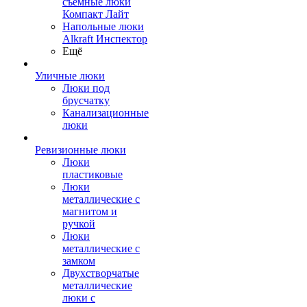
съемные люки
Компакт Лайт
Напольные люки
Alkraft Инспектор
Ещё
Уличные люки
Люки под
брусчатку
Канализационные
люки
Ревизионные люки
Люки
пластиковые
Люки
металлические с
магнитом и
ручкой
Люки
металлические с
замком
Двухстворчатые
металлические
люки с