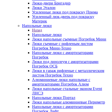
Люки-двери Бригадир
Люки Эталон
Усиленные люки под покраску Прима
Усиленный люк-дверь под покраску
Материк
Напольные люки
Назад
Напольные люки
Люки напольные съемные Погребок Мини
Люки съемные с рифленым листом
Погребок Мини-Техно
Напольные люки с амортизаторами
Погребок
Люки под линолеум с амортизаторами
Погребок ОСБ
Люки в гараж рифленые с металлическим
листом Погребок Техно
Алюминиевые люки напольные с
амортизаторами Погребок Алюм
Люки напольные стальные эконом Event
ЛНСЭ
Напольные люки Портал
Люки напольные алюминиевые Периметр
Напольные люки с амортизаторами
Погребок Лифт