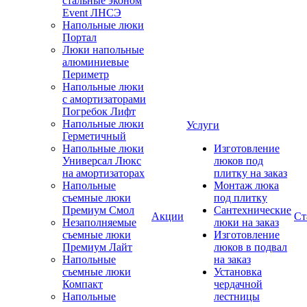
стальные эконом
Event ЛНСЭ
Напольные люки
Портал
Люки напольные
алюминиевые
Периметр
Напольные люки
с амортизаторами
Погребок Лифт
Напольные люки
Услуги
Герметичный
Напольные люки
Изготовление
Универсал Люкс
люков под
на амортизаторах
плитку на заказ
Напольные
Монтаж люка
съемные люки
под плитку
Премиум Смол
Сантехнические
Акции
Ст
Незаполняемые
люки на заказ
съемные люки
Изготовление
Премиум Лайт
люков в подвал
Напольные
на заказ
съемные люки
Установка
Компакт
чердачной
Напольные
лестницы