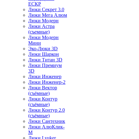
ЕСКР
Люки Секрет 3.0
Люки Мега Алюм
Люки Модерн
Люки Астра
(съемные)
Люки Модерн
Мини
Эко-Люки 3D
Люки Шаркон
Люки Титан 3D
Люки Премиум
3D
Люки Инженер
Люки Инженер-2
Люки Вектор
(съёмные)
Люки Контур
(съёмные)
Люки Контур 2.0
(съёмные)
Люки Сантехник
Люки АлюКлик-
М
Люки Lyuker