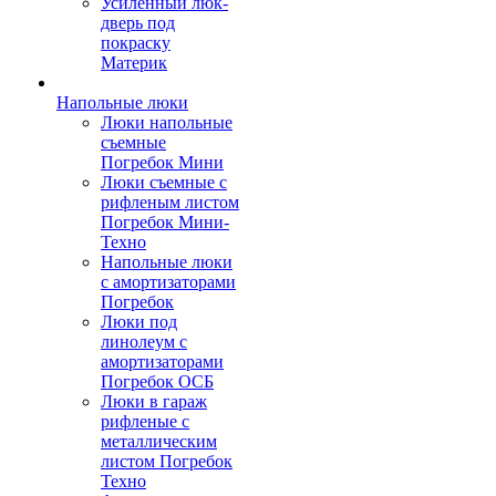
Усиленный люк-
дверь под
покраску
Материк
Напольные люки
Люки напольные
съемные
Погребок Мини
Люки съемные с
рифленым листом
Погребок Мини-
Техно
Напольные люки
с амортизаторами
Погребок
Люки под
линолеум с
амортизаторами
Погребок ОСБ
Люки в гараж
рифленые с
металлическим
листом Погребок
Техно