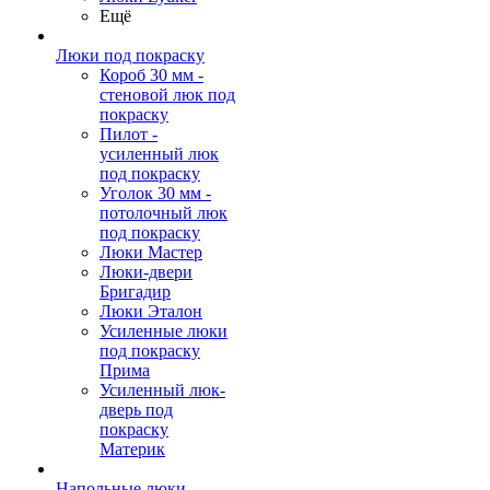
Ещё
Люки под покраску
Короб 30 мм -
стеновой люк под
покраску
Пилот -
усиленный люк
под покраску
Уголок 30 мм -
потолочный люк
под покраску
Люки Мастер
Люки-двери
Бригадир
Люки Эталон
Усиленные люки
под покраску
Прима
Усиленный люк-
дверь под
покраску
Материк
Напольные люки