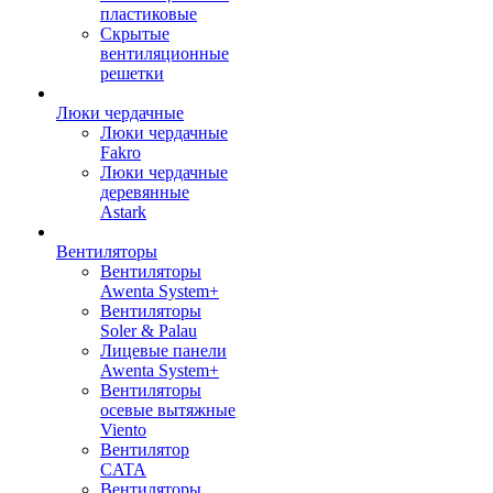
пластиковые
Скрытые
вентиляционные
решетки
Люки чердачные
Люки чердачные
Fakro
Люки чердачные
деревянные
Astark
Вентиляторы
Вентиляторы
Awenta System+
Вентиляторы
Soler & Palau
Лицевые панели
Awenta System+
Вентиляторы
осевые вытяжные
Viento
Вентилятор
CATA
Вентиляторы