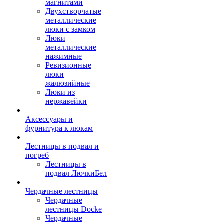
магнитами
Двухстворчатые
металлические
люки с замком
Люки
металлические
нажимные
Ревизионные
люки
жалюзийные
Люки из
нержавейки
Аксессуары и
фурнитура к люкам
Лестницы в подвал и
погреб
Лестницы в
подвал ЛючкиБел
Чердачные лестницы
Чердачные
лестницы Docke
Чердачные