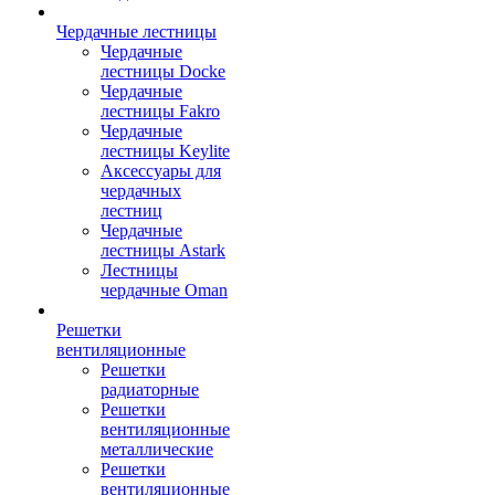
Чердачные лестницы
Чердачные
лестницы Docke
Чердачные
лестницы Fakro
Чердачные
лестницы Keylite
Аксессуары для
чердачных
лестниц
Чердачные
лестницы Astark
Лестницы
чердачные Oman
Решетки
вентиляционные
Решетки
радиаторные
Решетки
вентиляционные
металлические
Решетки
вентиляционные