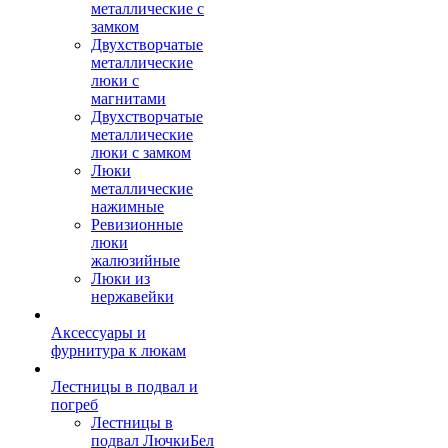
металлические с
замком
Двухстворчатые
металлические
люки с
магнитами
Двухстворчатые
металлические
люки с замком
Люки
металлические
нажимные
Ревизионные
люки
жалюзийные
Люки из
нержавейки
Аксессуары и
фурнитура к люкам
Лестницы в подвал и
погреб
Лестницы в
подвал ЛючкиБел