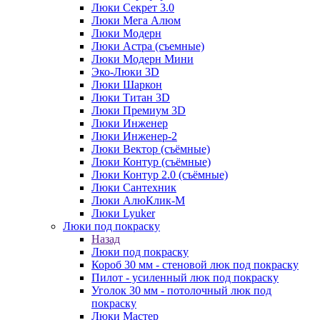
Люки Секрет 3.0
Люки Мега Алюм
Люки Модерн
Люки Астра (съемные)
Люки Модерн Мини
Эко-Люки 3D
Люки Шаркон
Люки Титан 3D
Люки Премиум 3D
Люки Инженер
Люки Инженер-2
Люки Вектор (съёмные)
Люки Контур (съёмные)
Люки Контур 2.0 (съёмные)
Люки Сантехник
Люки АлюКлик-М
Люки Lyuker
Люки под покраску
Назад
Люки под покраску
Короб 30 мм - стеновой люк под покраску
Пилот - усиленный люк под покраску
Уголок 30 мм - потолочный люк под
покраску
Люки Мастер