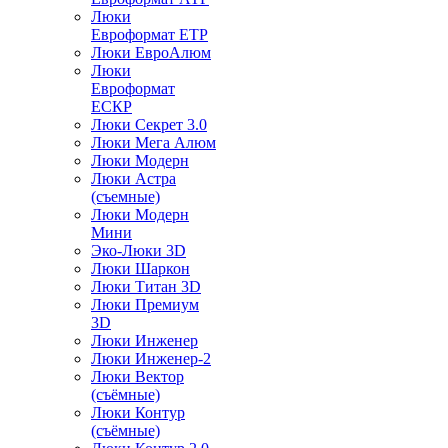
Люки
Евроформат ЕТР
Люки ЕвроАлюм
Люки
Евроформат
ЕСКР
Люки Секрет 3.0
Люки Мега Алюм
Люки Модерн
Люки Астра
(съемные)
Люки Модерн
Мини
Эко-Люки 3D
Люки Шаркон
Люки Титан 3D
Люки Премиум
3D
Люки Инженер
Люки Инженер-2
Люки Вектор
(съёмные)
Люки Контур
(съёмные)