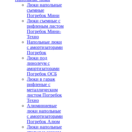
Люки напольные
съемные
Погребок Мини
Люки съемные с
рифленым листом
Погребок Мини-
Техно
Напольные люки
с амортизаторами
Погребок
Люки под
линолеум с
амортизаторами
Погребок ОСБ
Люки в гараж
рифленые с
металлическим
листом Погребок
Техно
Алюминиевые
люки напольные
с амортизаторами
Погребок Алюм
Люки напольные