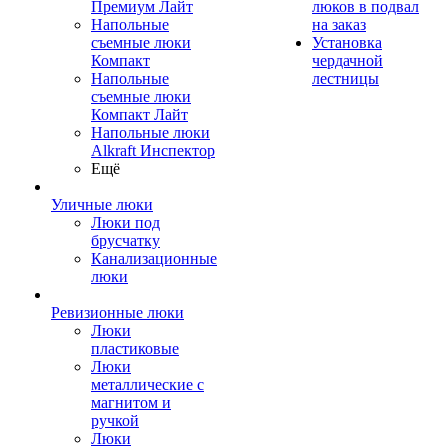
Премиум Лайт
люков в подвал
Напольные
на заказ
съемные люки
Установка
Компакт
чердачной
Напольные
лестницы
съемные люки
Компакт Лайт
Напольные люки
Alkraft Инспектор
Ещё
Уличные люки
Люки под
брусчатку
Канализационные
люки
Ревизионные люки
Люки
пластиковые
Люки
металлические с
магнитом и
ручкой
Люки