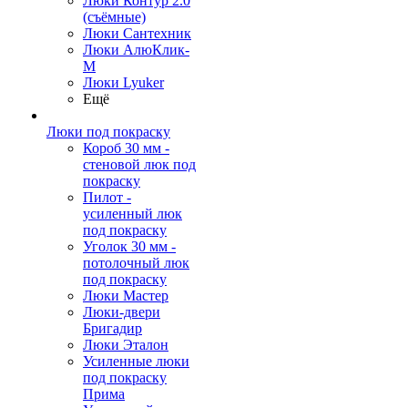
Люки Контур 2.0
(съёмные)
Люки Сантехник
Люки АлюКлик-
М
Люки Lyuker
Ещё
Люки под покраску
Короб 30 мм -
стеновой люк под
покраску
Пилот -
усиленный люк
под покраску
Уголок 30 мм -
потолочный люк
под покраску
Люки Мастер
Люки-двери
Бригадир
Люки Эталон
Усиленные люки
под покраску
Прима