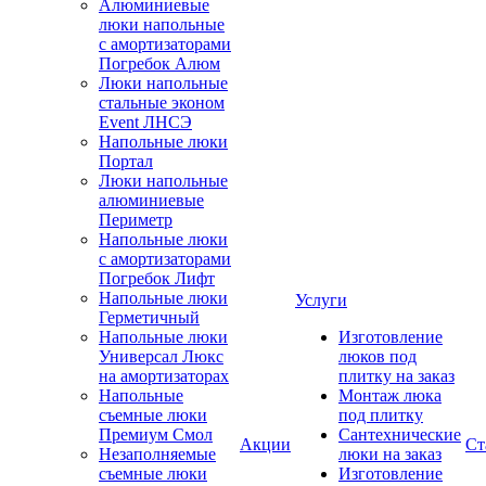
Алюминиевые
люки напольные
с амортизаторами
Погребок Алюм
Люки напольные
стальные эконом
Event ЛНСЭ
Напольные люки
Портал
Люки напольные
алюминиевые
Периметр
Напольные люки
с амортизаторами
Погребок Лифт
Напольные люки
Услуги
Герметичный
Напольные люки
Изготовление
Универсал Люкс
люков под
на амортизаторах
плитку на заказ
Напольные
Монтаж люка
съемные люки
под плитку
Премиум Смол
Сантехнические
Акции
Ст
Незаполняемые
люки на заказ
съемные люки
Изготовление