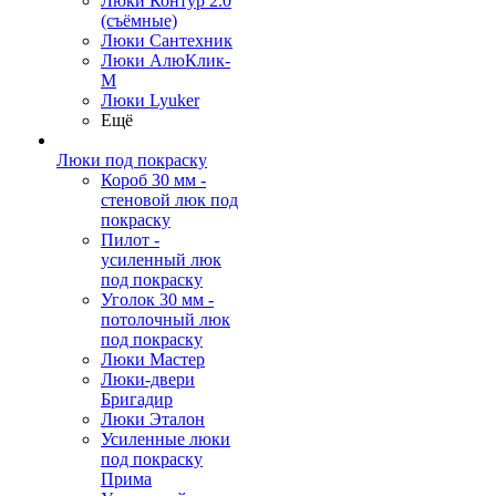
Люки Контур 2.0
(съёмные)
Люки Сантехник
Люки АлюКлик-
М
Люки Lyuker
Ещё
Люки под покраску
Короб 30 мм -
стеновой люк под
покраску
Пилот -
усиленный люк
под покраску
Уголок 30 мм -
потолочный люк
под покраску
Люки Мастер
Люки-двери
Бригадир
Люки Эталон
Усиленные люки
под покраску
Прима