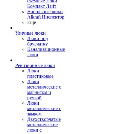
съемные люки
Компакт Лайт
Напольные люки
Alkraft Инспектор
Ещё
Уличные люки
Люки под
брусчатку
Канализационные
люки
Ревизионные люки
Люки
пластиковые
Люки
металлические с
магнитом и
ручкой
Люки
металлические с
замком
Двухстворчатые
металлические
люки с