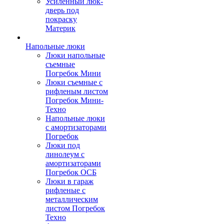
Усиленный люк-
дверь под
покраску
Материк
Напольные люки
Люки напольные
съемные
Погребок Мини
Люки съемные с
рифленым листом
Погребок Мини-
Техно
Напольные люки
с амортизаторами
Погребок
Люки под
линолеум с
амортизаторами
Погребок ОСБ
Люки в гараж
рифленые с
металлическим
листом Погребок
Техно