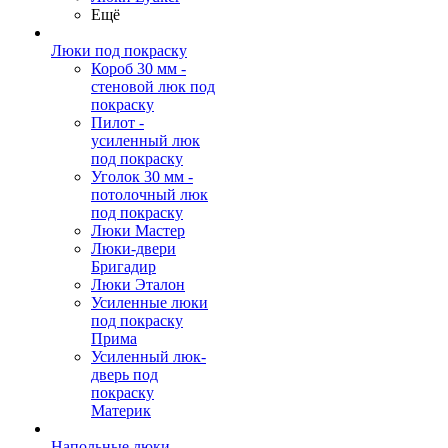
Ещё
Люки под покраску
Короб 30 мм -
стеновой люк под
покраску
Пилот -
усиленный люк
под покраску
Уголок 30 мм -
потолочный люк
под покраску
Люки Мастер
Люки-двери
Бригадир
Люки Эталон
Усиленные люки
под покраску
Прима
Усиленный люк-
дверь под
покраску
Материк
Напольные люки