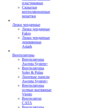
пластиковые
Скрытые
вентиляционные
решетки
Люки чердачные
Люки чердачные
Fakro
Люки чердачные
деревянные
Astark
Вентиляторы
Вентиляторы
Awenta System+
Вентиляторы
Soler & Palau
Лицевые панели
Awenta System+
Вентиляторы
осевые вытяжные
Viento
Вентилятор
CATA
Вентиляторы