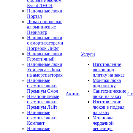
стальные эконом
Event ЛНСЭ
Напольные люки
Портал
Люки напольные
алюминиевые
Периметр
Напольные люки
с амортизаторами
Погребок Лифт
Напольные люки
Услуги
Герметичный
Напольные люки
Изготовление
Универсал Люкс
люков под
на амортизаторах
плитку на заказ
Напольные
Монтаж люка
съемные люки
под плитку
Премиум Смол
Сантехнические
Акции
Ст
Незаполняемые
люки на заказ
съемные люки
Изготовление
Премиум Лайт
люков в подвал
Напольные
на заказ
съемные люки
Установка
Компакт
чердачной
Напольные
лестницы