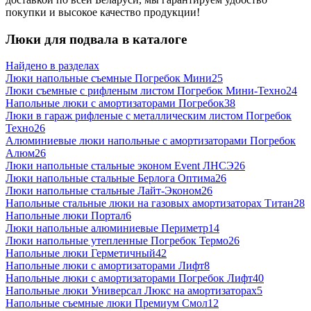
покупки и высокое качество продукции!
Люки для подвала в каталоге
Найдено в разделах
Люки напольные съемные Погребок Мини
25
Люки съемные с рифленым листом Погребок Мини-Техно
24
Напольные люки с амортизаторами Погребок
38
Люки в гараж рифленые с металлическим листом Погребок
Техно
26
Алюминиевые люки напольные с амортизаторами Погребок
Алюм
26
Люки напольные стальные эконом Event ЛНСЭ
26
Люки напольные стальные Берлога Оптима
26
Люки напольные стальные Лайт-Эконом
26
Напольные стальные люки на газовых амортизаторах Титан
28
Напольные люки Портал
6
Люки напольные алюминиевые Периметр
14
Люки напольные утепленные Погребок Термо
26
Напольные люки Герметичный
42
Напольные люки с амортизаторами Лифт
8
Напольные люки с амортизаторами Погребок Лифт
40
Напольные люки Универсал Люкс на амортизаторах
5
Напольные съемные люки Премиум Смол
12