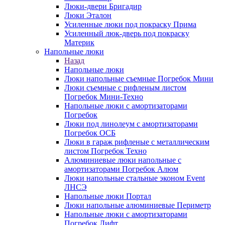
Люки-двери Бригадир
Люки Эталон
Усиленные люки под покраску Прима
Усиленный люк-дверь под покраску
Материк
Напольные люки
Назад
Напольные люки
Люки напольные съемные Погребок Мини
Люки съемные с рифленым листом
Погребок Мини-Техно
Напольные люки с амортизаторами
Погребок
Люки под линолеум с амортизаторами
Погребок ОСБ
Люки в гараж рифленые с металлическим
листом Погребок Техно
Алюминиевые люки напольные с
амортизаторами Погребок Алюм
Люки напольные стальные эконом Event
ЛНСЭ
Напольные люки Портал
Люки напольные алюминиевые Периметр
Напольные люки с амортизаторами
Погребок Лифт