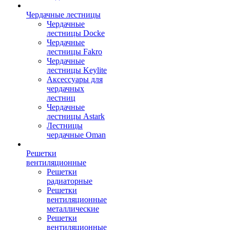
Чердачные лестницы
Чердачные
лестницы Docke
Чердачные
лестницы Fakro
Чердачные
лестницы Keylite
Аксессуары для
чердачных
лестниц
Чердачные
лестницы Astark
Лестницы
чердачные Oman
Решетки
вентиляционные
Решетки
радиаторные
Решетки
вентиляционные
металлические
Решетки
вентиляционные