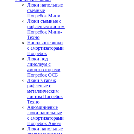
Люки напольные
съемные
Погребок Мини
Люки съемные с
рифленым листом
Погребок Мини-
Техно
Напольные люки
с амортизаторами
Погребок
Люки под
линолеум с
амортизаторами
Погребок ОСБ
Люки в гараж
рифленые с
металлическим
листом Погребок
Техно
Алюминиевые
люки напольные
с амортизаторами
Погребок Алюм
Люки напольные