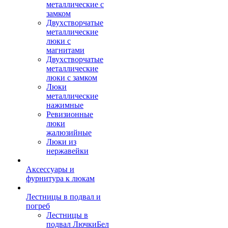
металлические с
замком
Двухстворчатые
металлические
люки с
магнитами
Двухстворчатые
металлические
люки с замком
Люки
металлические
нажимные
Ревизионные
люки
жалюзийные
Люки из
нержавейки
Аксессуары и
фурнитура к люкам
Лестницы в подвал и
погреб
Лестницы в
подвал ЛючкиБел