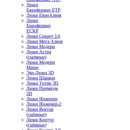
Люки
Евроформат ЕТР
Люки ЕвроАлюм
Люки
Евроформат
ЕСКР
Люки Секрет 3.0
Люки Мега Алюм
Люки Модерн
Люки Астра
(съемные)
Люки Модерн
Мини
Эко-Люки 3D
Люки Шаркон
Люки Титан 3D
Люки Премиум
3D
Люки Инженер
Люки Инженер-2
Люки Вектор
(съёмные)
Люки Контур
(съёмные)