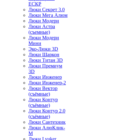
ЕСКР
Люки Секрет 3.0
Люки Мега Алюм
Люки Модерн
Люки Астра
(съемные)
Люки Модерн
Мини
Эко-Люки 3D
Люки Шаркон
Люки Титан 3D
Люки Премиум
3D
Люки Инженер
Люки Инженер-2
Люки Вектор
(съёмные)
Люки Контур
(съёмные)
Люки Контур 2.0
(съёмные)
Люки Сантехник
Люки АлюКлик-
М
Люки Lyuker