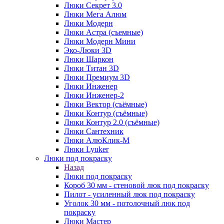
Люки Секрет 3.0
Люки Мега Алюм
Люки Модерн
Люки Астра (съемные)
Люки Модерн Мини
Эко-Люки 3D
Люки Шаркон
Люки Титан 3D
Люки Премиум 3D
Люки Инженер
Люки Инженер-2
Люки Вектор (съёмные)
Люки Контур (съёмные)
Люки Контур 2.0 (съёмные)
Люки Сантехник
Люки АлюКлик-М
Люки Lyuker
Люки под покраску
Назад
Люки под покраску
Короб 30 мм - стеновой люк под покраску
Пилот - усиленный люк под покраску
Уголок 30 мм - потолочный люк под
покраску
Люки Мастер