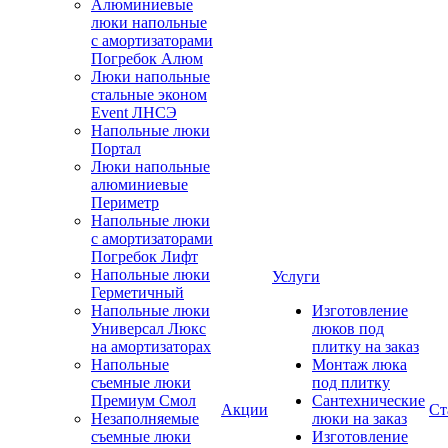
Алюминиевые
люки напольные
с амортизаторами
Погребок Алюм
Люки напольные
стальные эконом
Event ЛНСЭ
Напольные люки
Портал
Люки напольные
алюминиевые
Периметр
Напольные люки
с амортизаторами
Погребок Лифт
Напольные люки
Услуги
Герметичный
Напольные люки
Изготовление
Универсал Люкс
люков под
на амортизаторах
плитку на заказ
Напольные
Монтаж люка
съемные люки
под плитку
Премиум Смол
Сантехнические
Акции
Ст
Незаполняемые
люки на заказ
съемные люки
Изготовление