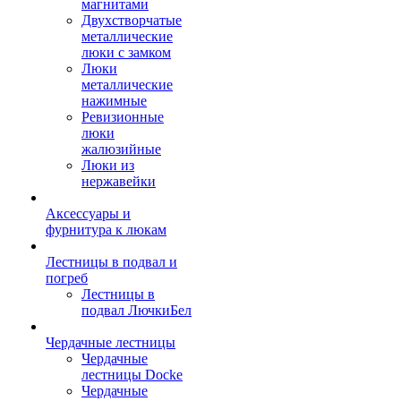
магнитами
Двухстворчатые
металлические
люки с замком
Люки
металлические
нажимные
Ревизионные
люки
жалюзийные
Люки из
нержавейки
Аксессуары и
фурнитура к люкам
Лестницы в подвал и
погреб
Лестницы в
подвал ЛючкиБел
Чердачные лестницы
Чердачные
лестницы Docke
Чердачные