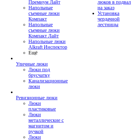
Премиум Лайт
люков в подвал
Напольные
на заказ
съемные люки
Установка
Компакт
чердачной
Напольные
лестницы
съемные люки
Компакт Лайт
Напольные люки
Alkraft Инспектор
Ещё
Уличные люки
Люки под
брусчатку
Канализационные
люки
Ревизионные люки
Люки
пластиковые
Люки
металлические с
магнитом и
ручкой
Люки