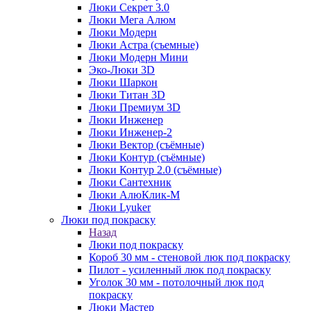
Люки Секрет 3.0
Люки Мега Алюм
Люки Модерн
Люки Астра (съемные)
Люки Модерн Мини
Эко-Люки 3D
Люки Шаркон
Люки Титан 3D
Люки Премиум 3D
Люки Инженер
Люки Инженер-2
Люки Вектор (съёмные)
Люки Контур (съёмные)
Люки Контур 2.0 (съёмные)
Люки Сантехник
Люки АлюКлик-М
Люки Lyuker
Люки под покраску
Назад
Люки под покраску
Короб 30 мм - стеновой люк под покраску
Пилот - усиленный люк под покраску
Уголок 30 мм - потолочный люк под
покраску
Люки Мастер