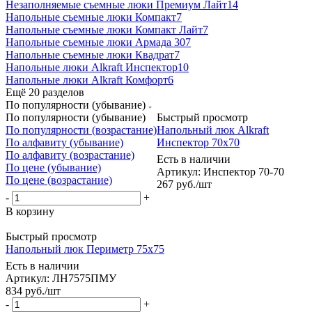
Незаполняемые съемные люки Премиум Лайт
14
Напольные съемные люки Компакт
7
Напольные съемные люки Компакт Лайт
7
Напольные съемные люки Армада 30
7
Напольные съемные люки Квадрат
7
Напольные люки Alkraft Инспектор
10
Напольные люки Alkraft Комфорт
6
Ещё 20 разделов
По популярности (убывание)
По популярности (убывание)
Быстрый просмотр
По популярности (возрастание)
Напольный люк Alkraft
По алфавиту (убывание)
Инспектор 70x70
По алфавиту (возрастание)
Есть в наличии
По цене (убывание)
Артикул: Инспектор 70-70
По цене (возрастание)
267
руб.
/шт
-
+
В корзину
Быстрый просмотр
Напольный люк Периметр 75x75
Есть в наличии
Артикул: ЛН7575ПМУ
834
руб.
/шт
-
+