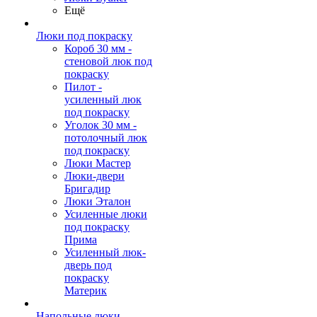
Ещё
Люки под покраску
Короб 30 мм -
стеновой люк под
покраску
Пилот -
усиленный люк
под покраску
Уголок 30 мм -
потолочный люк
под покраску
Люки Мастер
Люки-двери
Бригадир
Люки Эталон
Усиленные люки
под покраску
Прима
Усиленный люк-
дверь под
покраску
Материк
Напольные люки