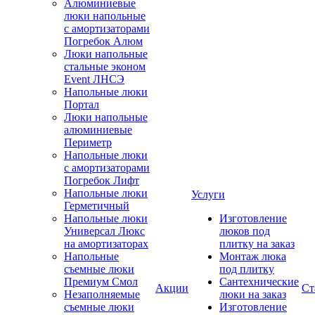
Алюминиевые
люки напольные
с амортизаторами
Погребок Алюм
Люки напольные
стальные эконом
Event ЛНСЭ
Напольные люки
Портал
Люки напольные
алюминиевые
Периметр
Напольные люки
с амортизаторами
Погребок Лифт
Напольные люки
Услуги
Герметичный
Напольные люки
Изготовление
Универсал Люкс
люков под
на амортизаторах
плитку на заказ
Напольные
Монтаж люка
съемные люки
под плитку
Премиум Смол
Сантехнические
Акции
Ст
Незаполняемые
люки на заказ
съемные люки
Изготовление