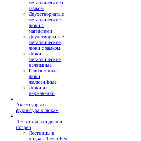
металлические с
замком
Двухстворчатые
металлические
люки с
магнитами
Двухстворчатые
металлические
люки с замком
Люки
металлические
нажимные
Ревизионные
люки
жалюзийные
Люки из
нержавейки
Аксессуары и
фурнитура к люкам
Лестницы в подвал и
погреб
Лестницы в
подвал ЛючкиБел