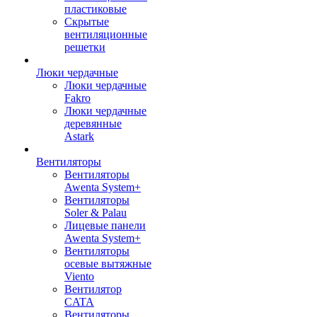
пластиковые
Скрытые
вентиляционные
решетки
Люки чердачные
Люки чердачные
Fakro
Люки чердачные
деревянные
Astark
Вентиляторы
Вентиляторы
Awenta System+
Вентиляторы
Soler & Palau
Лицевые панели
Awenta System+
Вентиляторы
осевые вытяжные
Viento
Вентилятор
CATA
Вентиляторы