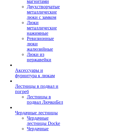
магнитами
Двухстворчатые
металлические
люки с замком
Люки
металлические
нажимные
Ревизионные
люки
жалюзийные
Люки из
нержавейки
Аксессуары и
фурнитура к люкам
Лестницы в подвал и
погреб
Лестницы в
подвал ЛючкиБел
Чердачные лестницы
Чердачные
лестницы Docke
Чердачные