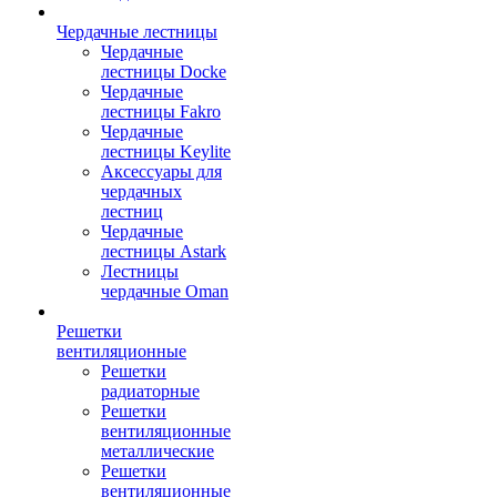
Чердачные лестницы
Чердачные
лестницы Docke
Чердачные
лестницы Fakro
Чердачные
лестницы Keylite
Аксессуары для
чердачных
лестниц
Чердачные
лестницы Astark
Лестницы
чердачные Oman
Решетки
вентиляционные
Решетки
радиаторные
Решетки
вентиляционные
металлические
Решетки
вентиляционные