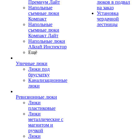
Премиум Лайт
люков в подвал
Напольные
на заказ
съемные люки
Установка
Компакт
чердачной
Напольные
лестницы
съемные люки
Компакт Лайт
Напольные люки
Alkraft Инспектор
Ещё
Уличные люки
Люки под
брусчатку
Канализационные
люки
Ревизионные люки
Люки
пластиковые
Люки
металлические с
магнитом и
ручкой
Люки