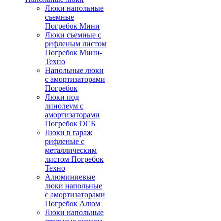
Люки напольные
съемные
Погребок Мини
Люки съемные с
рифленым листом
Погребок Мини-
Техно
Напольные люки
с амортизаторами
Погребок
Люки под
линолеум с
амортизаторами
Погребок ОСБ
Люки в гараж
рифленые с
металлическим
листом Погребок
Техно
Алюминиевые
люки напольные
с амортизаторами
Погребок Алюм
Люки напольные