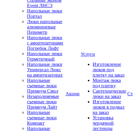
стальные эконом
Event ЛНСЭ
Напольные люки
Портал
Люки напольные
алюминиевые
Периметр
Напольные люки
с амортизаторами
Погребок Лифт
Напольные люки
Услуги
Герметичный
Напольные люки
Изготовление
Универсал Люкс
люков под
на амортизаторах
плитку на заказ
Напольные
Монтаж люка
съемные люки
под плитку
Премиум Смол
Сантехнические
Акции
Ст
Незаполняемые
люки на заказ
съемные люки
Изготовление
Премиум Лайт
люков в подвал
Напольные
на заказ
съемные люки
Установка
Компакт
чердачной
Напольные
лестницы