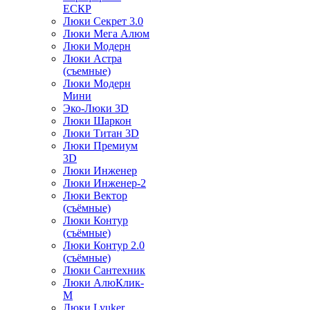
ЕСКР
Люки Секрет 3.0
Люки Мега Алюм
Люки Модерн
Люки Астра
(съемные)
Люки Модерн
Мини
Эко-Люки 3D
Люки Шаркон
Люки Титан 3D
Люки Премиум
3D
Люки Инженер
Люки Инженер-2
Люки Вектор
(съёмные)
Люки Контур
(съёмные)
Люки Контур 2.0
(съёмные)
Люки Сантехник
Люки АлюКлик-
М
Люки Lyuker