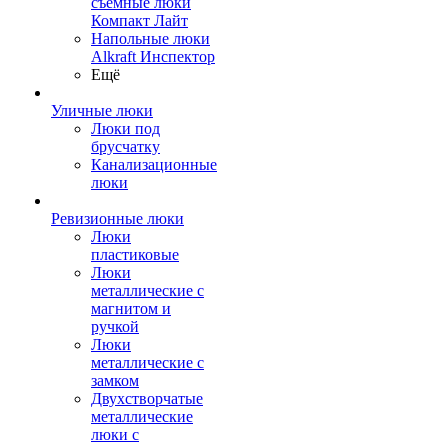
съемные люки
Компакт Лайт
Напольные люки
Alkraft Инспектор
Ещё
Уличные люки
Люки под
брусчатку
Канализационные
люки
Ревизионные люки
Люки
пластиковые
Люки
металлические с
магнитом и
ручкой
Люки
металлические с
замком
Двухстворчатые
металлические
люки с