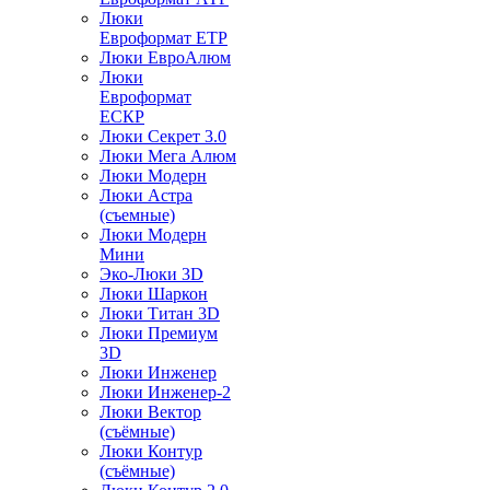
Люки
Евроформат ЕТР
Люки ЕвроАлюм
Люки
Евроформат
ЕСКР
Люки Секрет 3.0
Люки Мега Алюм
Люки Модерн
Люки Астра
(съемные)
Люки Модерн
Мини
Эко-Люки 3D
Люки Шаркон
Люки Титан 3D
Люки Премиум
3D
Люки Инженер
Люки Инженер-2
Люки Вектор
(съёмные)
Люки Контур
(съёмные)