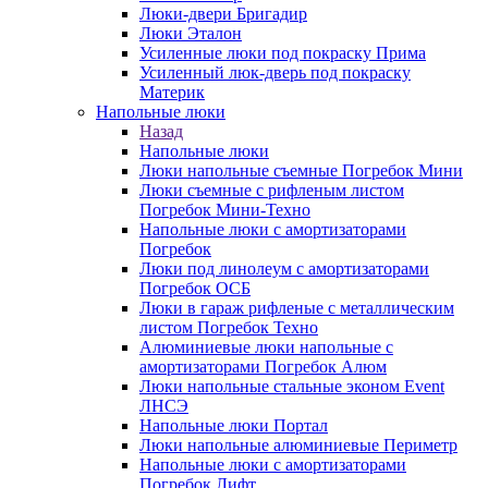
Люки-двери Бригадир
Люки Эталон
Усиленные люки под покраску Прима
Усиленный люк-дверь под покраску
Материк
Напольные люки
Назад
Напольные люки
Люки напольные съемные Погребок Мини
Люки съемные с рифленым листом
Погребок Мини-Техно
Напольные люки с амортизаторами
Погребок
Люки под линолеум с амортизаторами
Погребок ОСБ
Люки в гараж рифленые с металлическим
листом Погребок Техно
Алюминиевые люки напольные с
амортизаторами Погребок Алюм
Люки напольные стальные эконом Event
ЛНСЭ
Напольные люки Портал
Люки напольные алюминиевые Периметр
Напольные люки с амортизаторами
Погребок Лифт