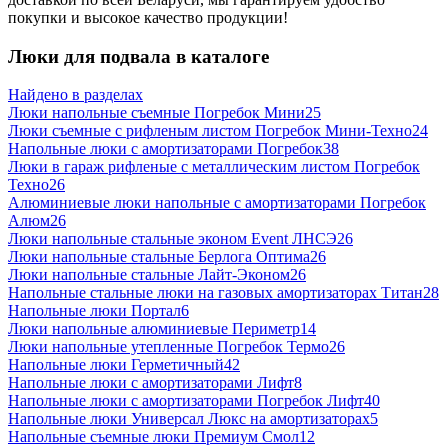
покупки и высокое качество продукции!
Люки для подвала в каталоге
Найдено в разделах
Люки напольные съемные Погребок Мини
25
Люки съемные с рифленым листом Погребок Мини-Техно
24
Напольные люки с амортизаторами Погребок
38
Люки в гараж рифленые с металлическим листом Погребок
Техно
26
Алюминиевые люки напольные с амортизаторами Погребок
Алюм
26
Люки напольные стальные эконом Event ЛНСЭ
26
Люки напольные стальные Берлога Оптима
26
Люки напольные стальные Лайт-Эконом
26
Напольные стальные люки на газовых амортизаторах Титан
28
Напольные люки Портал
6
Люки напольные алюминиевые Периметр
14
Люки напольные утепленные Погребок Термо
26
Напольные люки Герметичный
42
Напольные люки с амортизаторами Лифт
8
Напольные люки с амортизаторами Погребок Лифт
40
Напольные люки Универсал Люкс на амортизаторах
5
Напольные съемные люки Премиум Смол
12