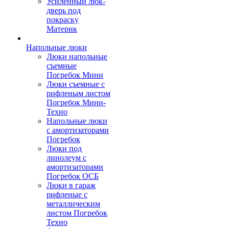
Усиленный люк-
дверь под
покраску
Материк
Напольные люки
Люки напольные
съемные
Погребок Мини
Люки съемные с
рифленым листом
Погребок Мини-
Техно
Напольные люки
с амортизаторами
Погребок
Люки под
линолеум с
амортизаторами
Погребок ОСБ
Люки в гараж
рифленые с
металлическим
листом Погребок
Техно