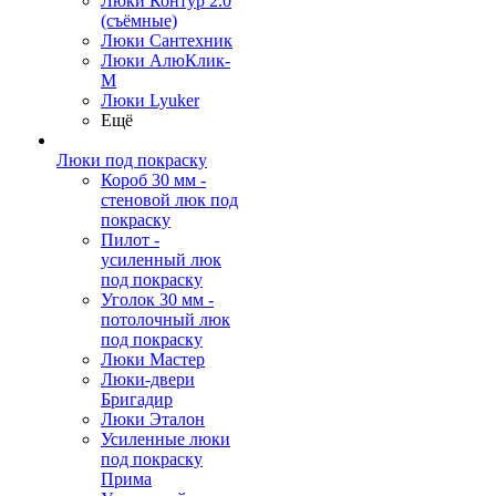
Люки Контур 2.0
(съёмные)
Люки Сантехник
Люки АлюКлик-
М
Люки Lyuker
Ещё
Люки под покраску
Короб 30 мм -
стеновой люк под
покраску
Пилот -
усиленный люк
под покраску
Уголок 30 мм -
потолочный люк
под покраску
Люки Мастер
Люки-двери
Бригадир
Люки Эталон
Усиленные люки
под покраску
Прима