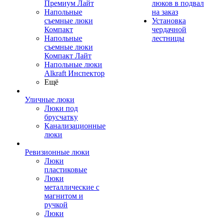
Премиум Лайт
люков в подвал
Напольные
на заказ
съемные люки
Установка
Компакт
чердачной
Напольные
лестницы
съемные люки
Компакт Лайт
Напольные люки
Alkraft Инспектор
Ещё
Уличные люки
Люки под
брусчатку
Канализационные
люки
Ревизионные люки
Люки
пластиковые
Люки
металлические с
магнитом и
ручкой
Люки