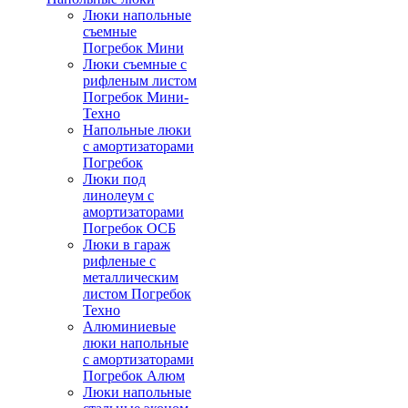
Люки напольные
съемные
Погребок Мини
Люки съемные с
рифленым листом
Погребок Мини-
Техно
Напольные люки
с амортизаторами
Погребок
Люки под
линолеум с
амортизаторами
Погребок ОСБ
Люки в гараж
рифленые с
металлическим
листом Погребок
Техно
Алюминиевые
люки напольные
с амортизаторами
Погребок Алюм
Люки напольные