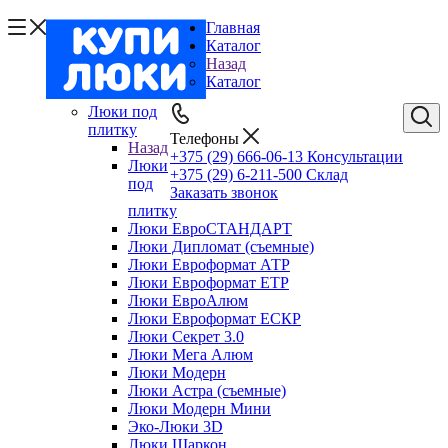
Главная
Каталог
Назад
Каталог
Люки под
плитку
Телефоны
Назад
+375 (29) 666-06-13
Консультации
Люки
+375 (29) 6-211-500
Склад
под
Заказать звонок
плитку
Люки ЕвроСТАНДАРТ
Люки Дипломат (съемные)
Люки Евроформат АТР
Люки Евроформат ЕТР
Люки ЕвроАлюм
Люки Евроформат ЕСКР
Люки Секрет 3.0
Люки Мега Алюм
Люки Модерн
Люки Астра (съемные)
Люки Модерн Мини
Эко-Люки 3D
Люки Шаркон