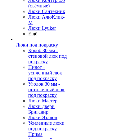
Люки Контур 2.0
(съёмные)
Люки Сантехник
Люки АлюКлик-
М
Люки Lyuker
Ещё
Люки под покраску
Короб 30 мм -
стеновой люк под
покраску
Пилот -
усиленный люк
под покраску
Уголок 30 мм -
потолочный люк
под покраску
Люки Мастер
Люки-двери
Бригадир
Люки Эталон
Усиленные люки
под покраску
Прима