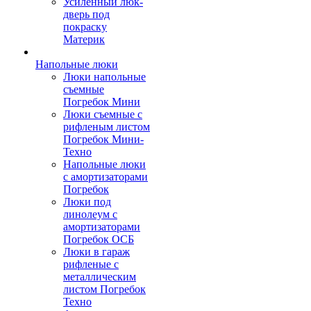
Усиленный люк-
дверь под
покраску
Материк
Напольные люки
Люки напольные
съемные
Погребок Мини
Люки съемные с
рифленым листом
Погребок Мини-
Техно
Напольные люки
с амортизаторами
Погребок
Люки под
линолеум с
амортизаторами
Погребок ОСБ
Люки в гараж
рифленые с
металлическим
листом Погребок
Техно