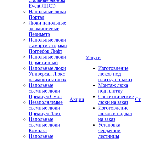
стальные эконом
Event ЛНСЭ
Напольные люки
Портал
Люки напольные
алюминиевые
Периметр
Напольные люки
с амортизаторами
Погребок Лифт
Напольные люки
Услуги
Герметичный
Напольные люки
Изготовление
Универсал Люкс
люков под
на амортизаторах
плитку на заказ
Напольные
Монтаж люка
съемные люки
под плитку
Премиум Смол
Сантехнические
Акции
Ст
Незаполняемые
люки на заказ
съемные люки
Изготовление
Премиум Лайт
люков в подвал
Напольные
на заказ
съемные люки
Установка
Компакт
чердачной
Напольные
лестницы