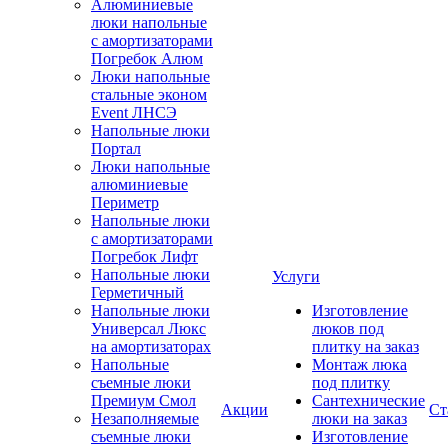
Алюминиевые
люки напольные
с амортизаторами
Погребок Алюм
Люки напольные
стальные эконом
Event ЛНСЭ
Напольные люки
Портал
Люки напольные
алюминиевые
Периметр
Напольные люки
с амортизаторами
Погребок Лифт
Напольные люки
Услуги
Герметичный
Напольные люки
Изготовление
Универсал Люкс
люков под
на амортизаторах
плитку на заказ
Напольные
Монтаж люка
съемные люки
под плитку
Премиум Смол
Сантехнические
Акции
Ст
Незаполняемые
люки на заказ
съемные люки
Изготовление