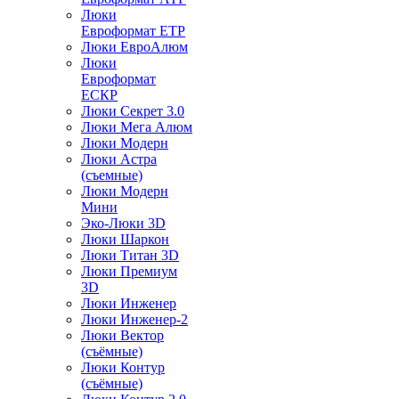
Люки
Евроформат ЕТР
Люки ЕвроАлюм
Люки
Евроформат
ЕСКР
Люки Секрет 3.0
Люки Мега Алюм
Люки Модерн
Люки Астра
(съемные)
Люки Модерн
Мини
Эко-Люки 3D
Люки Шаркон
Люки Титан 3D
Люки Премиум
3D
Люки Инженер
Люки Инженер-2
Люки Вектор
(съёмные)
Люки Контур
(съёмные)