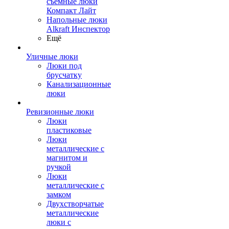
съемные люки
Компакт Лайт
Напольные люки
Alkraft Инспектор
Ещё
Уличные люки
Люки под
брусчатку
Канализационные
люки
Ревизионные люки
Люки
пластиковые
Люки
металлические с
магнитом и
ручкой
Люки
металлические с
замком
Двухстворчатые
металлические
люки с