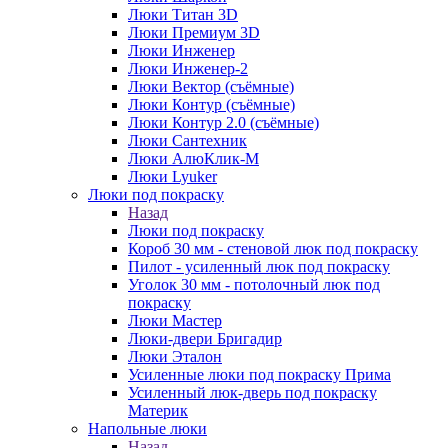
Люки Титан 3D
Люки Премиум 3D
Люки Инженер
Люки Инженер-2
Люки Вектор (съёмные)
Люки Контур (съёмные)
Люки Контур 2.0 (съёмные)
Люки Сантехник
Люки АлюКлик-М
Люки Lyuker
Люки под покраску
Назад
Люки под покраску
Короб 30 мм - стеновой люк под покраску
Пилот - усиленный люк под покраску
Уголок 30 мм - потолочный люк под
покраску
Люки Мастер
Люки-двери Бригадир
Люки Эталон
Усиленные люки под покраску Прима
Усиленный люк-дверь под покраску
Материк
Напольные люки
Назад