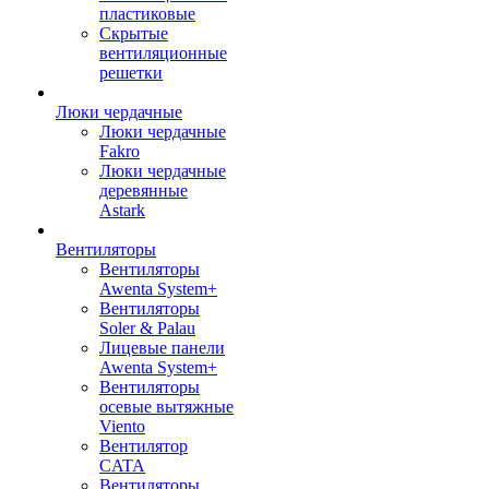
пластиковые
Скрытые
вентиляционные
решетки
Люки чердачные
Люки чердачные
Fakro
Люки чердачные
деревянные
Astark
Вентиляторы
Вентиляторы
Awenta System+
Вентиляторы
Soler & Palau
Лицевые панели
Awenta System+
Вентиляторы
осевые вытяжные
Viento
Вентилятор
CATA
Вентиляторы