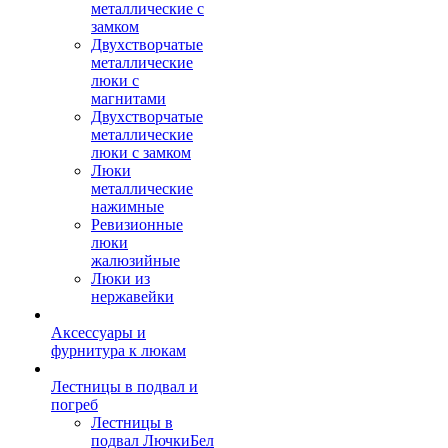
металлические с
замком
Двухстворчатые
металлические
люки с
магнитами
Двухстворчатые
металлические
люки с замком
Люки
металлические
нажимные
Ревизионные
люки
жалюзийные
Люки из
нержавейки
Аксессуары и
фурнитура к люкам
Лестницы в подвал и
погреб
Лестницы в
подвал ЛючкиБел