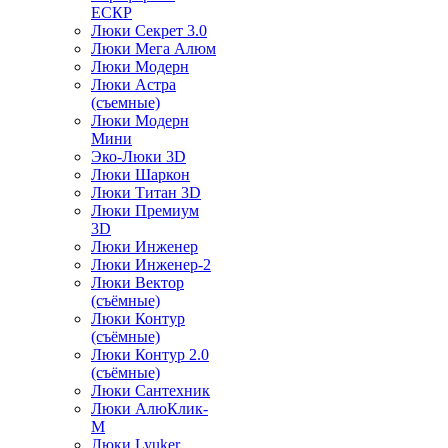
ЕСКР
Люки Секрет 3.0
Люки Мега Алюм
Люки Модерн
Люки Астра
(съемные)
Люки Модерн
Мини
Эко-Люки 3D
Люки Шаркон
Люки Титан 3D
Люки Премиум
3D
Люки Инженер
Люки Инженер-2
Люки Вектор
(съёмные)
Люки Контур
(съёмные)
Люки Контур 2.0
(съёмные)
Люки Сантехник
Люки АлюКлик-
М
Люки Lyuker