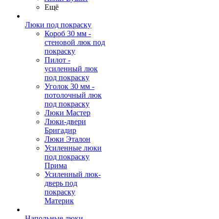
Ещё
Люки под покраску
Короб 30 мм -
стеновой люк под
покраску
Пилот -
усиленный люк
под покраску
Уголок 30 мм -
потолочный люк
под покраску
Люки Мастер
Люки-двери
Бригадир
Люки Эталон
Усиленные люки
под покраску
Прима
Усиленный люк-
дверь под
покраску
Материк
Напольные люки