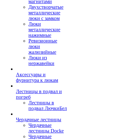
магнитами
Двухстворчатые
металлические
люки с замком
Люки
металлические
нажимные
Ревизионные
люки
жалюзийные
Люки из
нержавейки
Аксессуары и
фурнитура к люкам
Лестницы в подвал и
погреб
Лестницы в
подвал ЛючкиБел
Чердачные лестницы
Чердачные
лестницы Docke
Чердачные