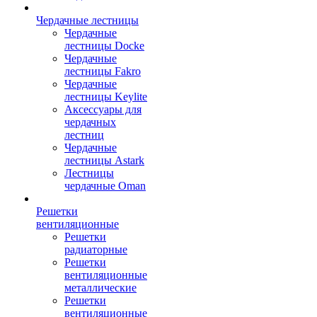
Чердачные лестницы
Чердачные
лестницы Docke
Чердачные
лестницы Fakro
Чердачные
лестницы Keylite
Аксессуары для
чердачных
лестниц
Чердачные
лестницы Astark
Лестницы
чердачные Oman
Решетки
вентиляционные
Решетки
радиаторные
Решетки
вентиляционные
металлические
Решетки
вентиляционные