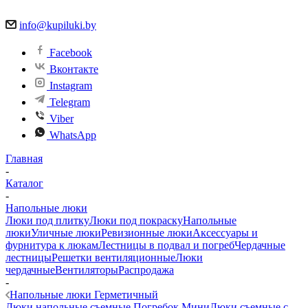
info@kupiluki.by
Facebook
Вконтакте
Instagram
Telegram
Viber
WhatsApp
Главная
-
Каталог
-
Напольные люки
Люки под плитку
Люки под покраску
Напольные
люки
Уличные люки
Ревизионные люки
Аксессуары и
фурнитура к люкам
Лестницы в подвал и погреб
Чердачные
лестницы
Решетки вентиляционные
Люки
чердачные
Вентиляторы
Распродажа
-
Напольные люки Герметичный
Люки напольные съемные Погребок Мини
Люки съемные с