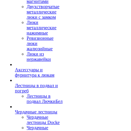
магнитами
Двухстворчатые
металлические
люки с замком
Люки
металлические
нажимные
Ревизионные
люки
жалюзийные
Люки из
нержавейки
Аксессуары и
фурнитура к люкам
Лестницы в подвал и
погреб
Лестницы в
подвал ЛючкиБел
Чердачные лестницы
Чердачные
лестницы Docke
Чердачные