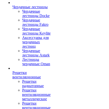
Чердачные лестницы
Чердачные
лестницы Docke
Чердачные
лестницы Fakro
Чердачные
лестницы Keylite
Аксессуары для
чердачных
лестниц
Чердачные
лестницы Astark
Лестницы
чердачные Oman
Решетки
вентиляционные
Решетки
радиаторные
Решетки
вентиляционные
металлические
Решетки
вентиляционные