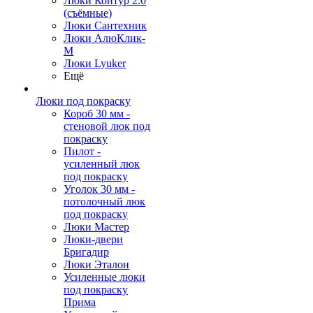
Люки Контур 2.0
(съёмные)
Люки Сантехник
Люки АлюКлик-
М
Люки Lyuker
Ещё
Люки под покраску
Короб 30 мм -
стеновой люк под
покраску
Пилот -
усиленный люк
под покраску
Уголок 30 мм -
потолочный люк
под покраску
Люки Мастер
Люки-двери
Бригадир
Люки Эталон
Усиленные люки
под покраску
Прима