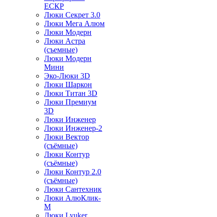
ЕСКР
Люки Секрет 3.0
Люки Мега Алюм
Люки Модерн
Люки Астра
(съемные)
Люки Модерн
Мини
Эко-Люки 3D
Люки Шаркон
Люки Титан 3D
Люки Премиум
3D
Люки Инженер
Люки Инженер-2
Люки Вектор
(съёмные)
Люки Контур
(съёмные)
Люки Контур 2.0
(съёмные)
Люки Сантехник
Люки АлюКлик-
М
Люки Lyuker