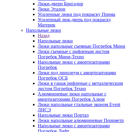
Люки-двери Бригадир
Люки Эталон
Усиленные люки под покраску Прима
Усиленный люк-дверь под покраску
Материк
Напольные люки
Назад
Напольные люки
Люки напольные съемные Погребок Мини
Люки съемные с рифленым листом
Погребок Мини-Техно
Напольные люки с амортизаторами
Погребок
Люки под линолеум с амортизаторами
Погребок ОСБ
Люки в гараж рифленые с металлическим
листом Погребок Техно
Алюминиевые люки напольные с
амортизаторами Погребок Алюм
Люки напольные стальные эконом Event
ЛНСЭ
Напольные люки Портал
Люки напольные алюминиевые Периметр
Напольные люки с амортизаторами
Погребок Лифт