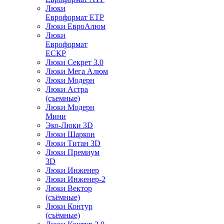
Люки
Евроформат ЕТР
Люки ЕвроАлюм
Люки
Евроформат
ЕСКР
Люки Секрет 3.0
Люки Мега Алюм
Люки Модерн
Люки Астра
(съемные)
Люки Модерн
Мини
Эко-Люки 3D
Люки Шаркон
Люки Титан 3D
Люки Премиум
3D
Люки Инженер
Люки Инженер-2
Люки Вектор
(съёмные)
Люки Контур
(съёмные)