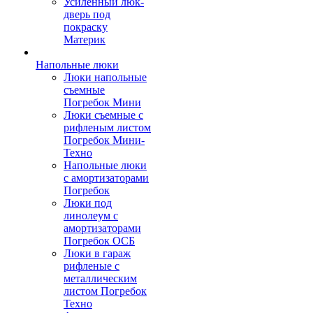
Усиленный люк-
дверь под
покраску
Материк
Напольные люки
Люки напольные
съемные
Погребок Мини
Люки съемные с
рифленым листом
Погребок Мини-
Техно
Напольные люки
с амортизаторами
Погребок
Люки под
линолеум с
амортизаторами
Погребок ОСБ
Люки в гараж
рифленые с
металлическим
листом Погребок
Техно