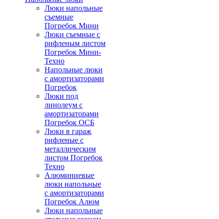
Люки напольные
съемные
Погребок Мини
Люки съемные с
рифленым листом
Погребок Мини-
Техно
Напольные люки
с амортизаторами
Погребок
Люки под
линолеум с
амортизаторами
Погребок ОСБ
Люки в гараж
рифленые с
металлическим
листом Погребок
Техно
Алюминиевые
люки напольные
с амортизаторами
Погребок Алюм
Люки напольные