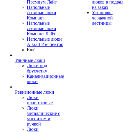
Премиум Лайт
люков в подвал
Напольные
на заказ
съемные люки
Установка
Компакт
чердачной
Напольные
лестницы
съемные люки
Компакт Лайт
Напольные люки
Alkraft Инспектор
Ещё
Уличные люки
Люки под
брусчатку
Канализационные
люки
Ревизионные люки
Люки
пластиковые
Люки
металлические с
магнитом и
ручкой
Люки