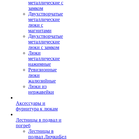
металлические с
замком
Двухстворчатые
металлические
люки с
магнитами
Двухстворчатые
металлические
люки с замком
Люки
металлические
нажимные
Ревизионные
люки
жалюзийные
Люки из
нержавейки
Аксессуары и
фурнитура к люкам
Лестницы в подвал и
погреб
Лестницы в
подвал ЛючкиБел