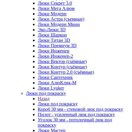
Люки Секрет 3.0
Люки Мега Алюм
Люки Модерн
Люки Астра (съемные)
Люки Модерн Мини
Эко-Люки 3D
Люки Шаркон
Люки Титан 3D
Люки Премиум 3D
Люки Инженер
Люки Инженер-2
Люки Вектор (съёмные)
Люки Контур (съёмные)
Люки Контур 2.0 (съёмные)
Люки Сантехник
Люки АлюКлик-М
Люки Lyuker
Люки под покраску
Назад
Люки под покраску
Короб 30 мм - стеновой люк под покраску
Пилот - усиленный люк под покраску
Уголок 30 мм - потолочный люк под
покраску
Люки Мастер