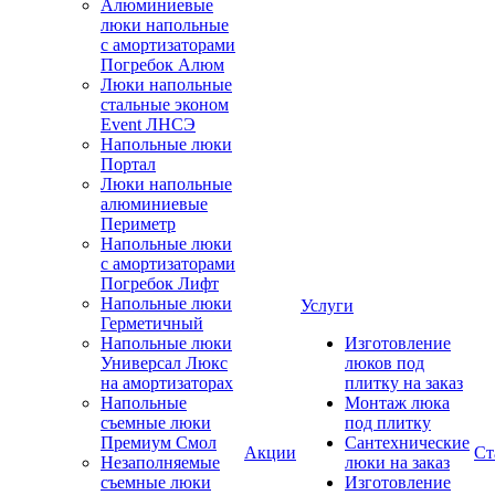
Алюминиевые
люки напольные
с амортизаторами
Погребок Алюм
Люки напольные
стальные эконом
Event ЛНСЭ
Напольные люки
Портал
Люки напольные
алюминиевые
Периметр
Напольные люки
с амортизаторами
Погребок Лифт
Напольные люки
Услуги
Герметичный
Напольные люки
Изготовление
Универсал Люкс
люков под
на амортизаторах
плитку на заказ
Напольные
Монтаж люка
съемные люки
под плитку
Премиум Смол
Сантехнические
Акции
Ст
Незаполняемые
люки на заказ
съемные люки
Изготовление