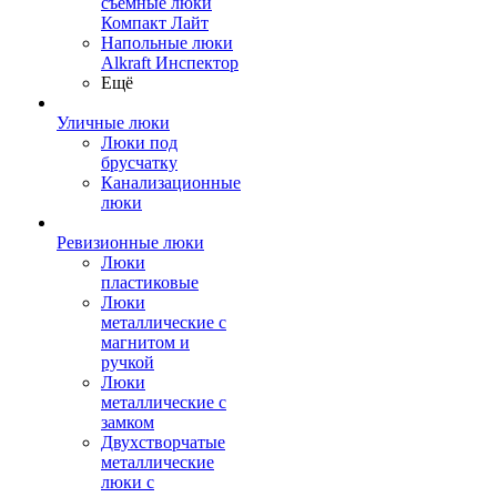
съемные люки
Компакт Лайт
Напольные люки
Alkraft Инспектор
Ещё
Уличные люки
Люки под
брусчатку
Канализационные
люки
Ревизионные люки
Люки
пластиковые
Люки
металлические с
магнитом и
ручкой
Люки
металлические с
замком
Двухстворчатые
металлические
люки с