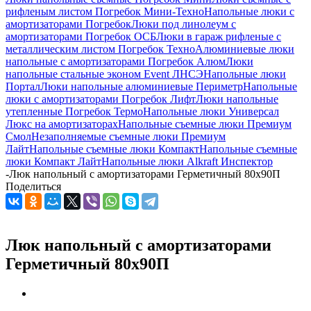
рифленым листом Погребок Мини-Техно
Напольные люки с
амортизаторами Погребок
Люки под линолеум с
амортизаторами Погребок ОСБ
Люки в гараж рифленые с
металлическим листом Погребок Техно
Алюминиевые люки
напольные с амортизаторами Погребок Алюм
Люки
напольные стальные эконом Event ЛНСЭ
Напольные люки
Портал
Люки напольные алюминиевые Периметр
Напольные
люки с амортизаторами Погребок Лифт
Люки напольные
утепленные Погребок Термо
Напольные люки Универсал
Люкс на амортизаторах
Напольные съемные люки Премиум
Смол
Незаполняемые съемные люки Премиум
Лайт
Напольные съемные люки Компакт
Напольные съемные
люки Компакт Лайт
Напольные люки Alkraft Инспектор
-
Люк напольный с амортизаторами Герметичный 80х90П
Поделиться
Люк напольный с амортизаторами
Герметичный 80х90П