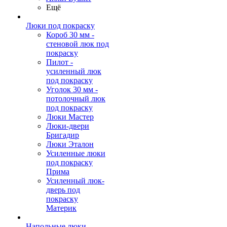
Ещё
Люки под покраску
Короб 30 мм -
стеновой люк под
покраску
Пилот -
усиленный люк
под покраску
Уголок 30 мм -
потолочный люк
под покраску
Люки Мастер
Люки-двери
Бригадир
Люки Эталон
Усиленные люки
под покраску
Прима
Усиленный люк-
дверь под
покраску
Материк
Напольные люки