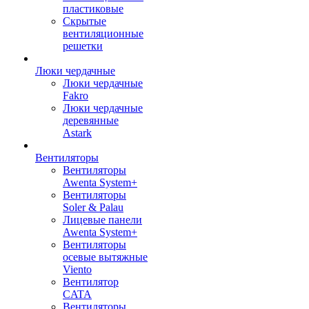
пластиковые
Скрытые
вентиляционные
решетки
Люки чердачные
Люки чердачные
Fakro
Люки чердачные
деревянные
Astark
Вентиляторы
Вентиляторы
Awenta System+
Вентиляторы
Soler & Palau
Лицевые панели
Awenta System+
Вентиляторы
осевые вытяжные
Viento
Вентилятор
CATA
Вентиляторы