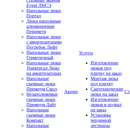
стальные эконом
Event ЛНСЭ
Напольные люки
Портал
Люки напольные
алюминиевые
Периметр
Напольные люки
с амортизаторами
Погребок Лифт
Напольные люки
Услуги
Герметичный
Напольные люки
Изготовление
Универсал Люкс
люков под
на амортизаторах
плитку на заказ
Напольные
Монтаж люка
съемные люки
под плитку
Премиум Смол
Сантехнические
Акции
Ст
Незаполняемые
люки на заказ
съемные люки
Изготовление
Премиум Лайт
люков в подвал
Напольные
на заказ
съемные люки
Установка
Компакт
чердачной
Напольные
лестницы