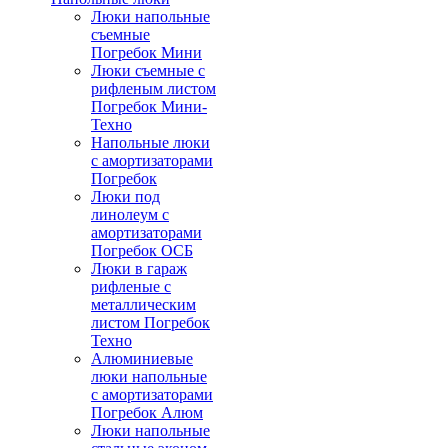
Люки напольные
съемные
Погребок Мини
Люки съемные с
рифленым листом
Погребок Мини-
Техно
Напольные люки
с амортизаторами
Погребок
Люки под
линолеум с
амортизаторами
Погребок ОСБ
Люки в гараж
рифленые с
металлическим
листом Погребок
Техно
Алюминиевые
люки напольные
с амортизаторами
Погребок Алюм
Люки напольные