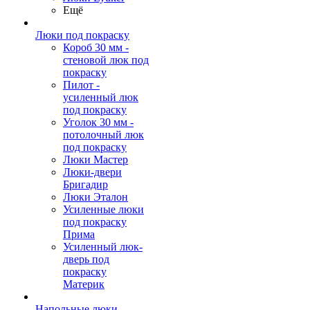
Ещё
Люки под покраску
Короб 30 мм -
стеновой люк под
покраску
Пилот -
усиленный люк
под покраску
Уголок 30 мм -
потолочный люк
под покраску
Люки Мастер
Люки-двери
Бригадир
Люки Эталон
Усиленные люки
под покраску
Прима
Усиленный люк-
дверь под
покраску
Материк
Напольные люки