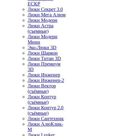
ЕСКР
Люки Секрет 3.0
Люки Мега Алюм
Люки Модерн
Люки Астра
(съемные)
Люки Модерн
Мини
Эко-Люки 3D
Люки Шаркон
Люки Титан 3D
Люки Премиум
3D
Люки Инженер
Люки Инженер-2
Люки Вектор
(съёмные)
Люки Контур
(съёмные)
Люки Контур 2.0
(съёмные)
Люки Сантехник
Люки АлюКлик-
М
Люки Lyuker