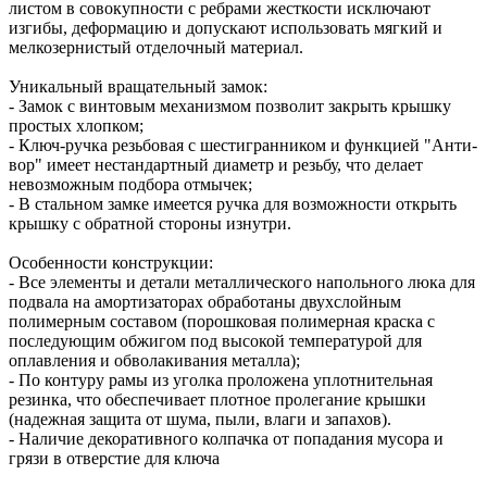
листом в совокупности с ребрами жесткости исключают
изгибы, деформацию и допускают использовать мягкий и
мелкозернистый отделочный материал.
Уникальный вращательный замок:
- Замок с винтовым механизмом позволит закрыть крышку
простых хлопком;
- Ключ-ручка резьбовая с шестигранником и функцией "Анти-
вор" имеет нестандартный диаметр и резьбу, что делает
невозможным подбора отмычек;
- В стальном замке имеется ручка для возможности открыть
крышку с обратной стороны изнутри.
Особенности конструкции:
- Все элементы и детали металлического напольного люка для
подвала на амортизаторах обработаны двухслойным
полимерным составом (порошковая полимерная краска с
последующим обжигом под высокой температурой для
оплавления и обволакивания металла);
- По контуру рамы из уголка проложена уплотнительная
резинка, что обеспечивает плотное пролегание крышки
(надежная защита от шума, пыли, влаги и запахов).
- Наличие декоративного колпачка от попадания мусора и
грязи в отверстие для ключа