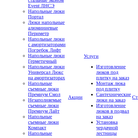
стальные эконом
Event ЛНСЭ
Напольные люки
Портал
Люки напольные
алюминиевые
Периметр
Напольные люки
с амортизаторами
Погребок Лифт
Напольные люки
Услуги
Герметичный
Напольные люки
Изготовление
Универсал Люкс
люков под
на амортизаторах
плитку на заказ
Напольные
Монтаж люка
съемные люки
под плитку
Премиум Смол
Сантехнические
Акции
Ст
Незаполняемые
люки на заказ
съемные люки
Изготовление
Премиум Лайт
люков в подвал
Напольные
на заказ
съемные люки
Установка
Компакт
чердачной
Напольные
лестницы