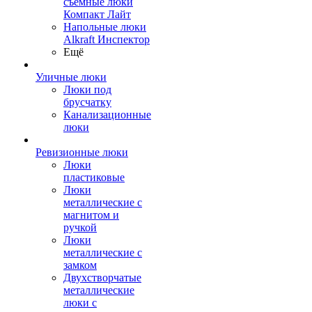
съемные люки
Компакт Лайт
Напольные люки
Alkraft Инспектор
Ещё
Уличные люки
Люки под
брусчатку
Канализационные
люки
Ревизионные люки
Люки
пластиковые
Люки
металлические с
магнитом и
ручкой
Люки
металлические с
замком
Двухстворчатые
металлические
люки с