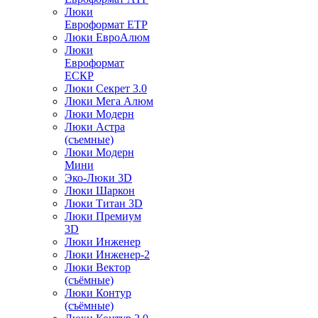
Люки
Евроформат ЕТР
Люки ЕвроАлюм
Люки
Евроформат
ЕСКР
Люки Секрет 3.0
Люки Мега Алюм
Люки Модерн
Люки Астра
(съемные)
Люки Модерн
Мини
Эко-Люки 3D
Люки Шаркон
Люки Титан 3D
Люки Премиум
3D
Люки Инженер
Люки Инженер-2
Люки Вектор
(съёмные)
Люки Контур
(съёмные)