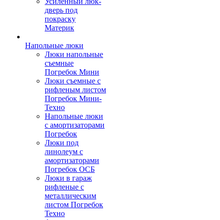
Усиленный люк-
дверь под
покраску
Материк
Напольные люки
Люки напольные
съемные
Погребок Мини
Люки съемные с
рифленым листом
Погребок Мини-
Техно
Напольные люки
с амортизаторами
Погребок
Люки под
линолеум с
амортизаторами
Погребок ОСБ
Люки в гараж
рифленые с
металлическим
листом Погребок
Техно