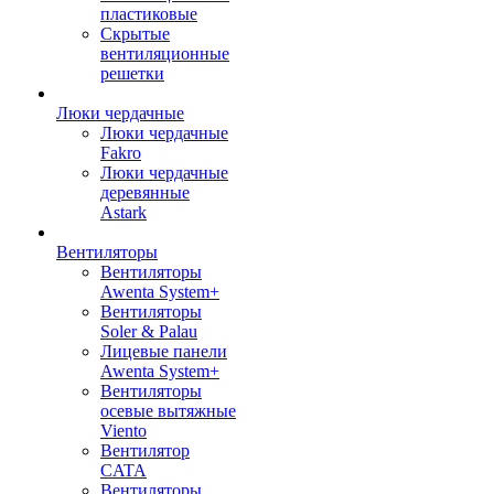
пластиковые
Скрытые
вентиляционные
решетки
Люки чердачные
Люки чердачные
Fakro
Люки чердачные
деревянные
Astark
Вентиляторы
Вентиляторы
Awenta System+
Вентиляторы
Soler & Palau
Лицевые панели
Awenta System+
Вентиляторы
осевые вытяжные
Viento
Вентилятор
CATA
Вентиляторы