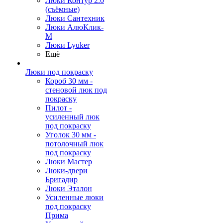
Люки Контур 2.0
(съёмные)
Люки Сантехник
Люки АлюКлик-
М
Люки Lyuker
Ещё
Люки под покраску
Короб 30 мм -
стеновой люк под
покраску
Пилот -
усиленный люк
под покраску
Уголок 30 мм -
потолочный люк
под покраску
Люки Мастер
Люки-двери
Бригадир
Люки Эталон
Усиленные люки
под покраску
Прима