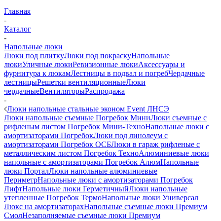
Главная
-
Каталог
-
Напольные люки
Люки под плитку
Люки под покраску
Напольные
люки
Уличные люки
Ревизионные люки
Аксессуары и
фурнитура к люкам
Лестницы в подвал и погреб
Чердачные
лестницы
Решетки вентиляционные
Люки
чердачные
Вентиляторы
Распродажа
-
Люки напольные стальные эконом Event ЛНСЭ
Люки напольные съемные Погребок Мини
Люки съемные с
рифленым листом Погребок Мини-Техно
Напольные люки с
амортизаторами Погребок
Люки под линолеум с
амортизаторами Погребок ОСБ
Люки в гараж рифленые с
металлическим листом Погребок Техно
Алюминиевые люки
напольные с амортизаторами Погребок Алюм
Напольные
люки Портал
Люки напольные алюминиевые
Периметр
Напольные люки с амортизаторами Погребок
Лифт
Напольные люки Герметичный
Люки напольные
утепленные Погребок Термо
Напольные люки Универсал
Люкс на амортизаторах
Напольные съемные люки Премиум
Смол
Незаполняемые съемные люки Премиум