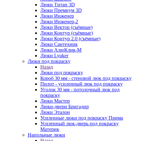
Люки Титан 3D
Люки Премиум 3D
Люки Инженер
Люки Инженер-2
Люки Вектор (съёмные)
Люки Контур (съёмные)
Люки Контур 2.0 (съёмные)
Люки Сантехник
Люки АлюКлик-М
Люки Lyuker
Люки под покраску
Назад
Люки под покраску
Короб 30 мм - стеновой люк под покраску
Пилот - усиленный люк под покраску
Уголок 30 мм - потолочный люк под
покраску
Люки Мастер
Люки-двери Бригадир
Люки Эталон
Усиленные люки под покраску Прима
Усиленный люк-дверь под покраску
Материк
Напольные люки
Назад