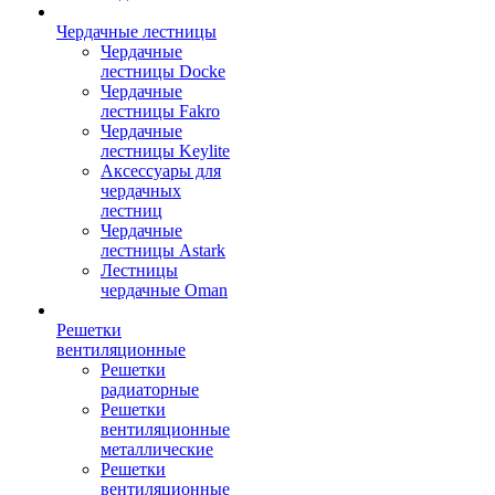
Чердачные лестницы
Чердачные
лестницы Docke
Чердачные
лестницы Fakro
Чердачные
лестницы Keylite
Аксессуары для
чердачных
лестниц
Чердачные
лестницы Astark
Лестницы
чердачные Oman
Решетки
вентиляционные
Решетки
радиаторные
Решетки
вентиляционные
металлические
Решетки
вентиляционные