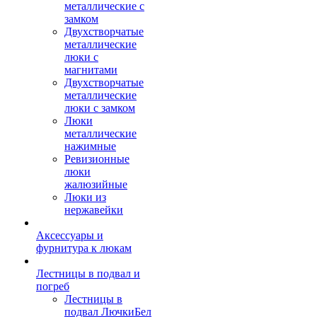
металлические с
замком
Двухстворчатые
металлические
люки с
магнитами
Двухстворчатые
металлические
люки с замком
Люки
металлические
нажимные
Ревизионные
люки
жалюзийные
Люки из
нержавейки
Аксессуары и
фурнитура к люкам
Лестницы в подвал и
погреб
Лестницы в
подвал ЛючкиБел