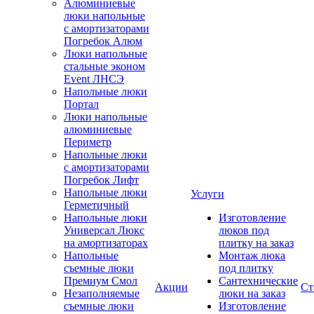
Алюминиевые
люки напольные
с амортизаторами
Погребок Алюм
Люки напольные
стальные эконом
Event ЛНСЭ
Напольные люки
Портал
Люки напольные
алюминиевые
Периметр
Напольные люки
с амортизаторами
Погребок Лифт
Напольные люки
Услуги
Герметичный
Напольные люки
Изготовление
Универсал Люкс
люков под
на амортизаторах
плитку на заказ
Напольные
Монтаж люка
съемные люки
под плитку
Премиум Смол
Сантехнические
Акции
Ст
Незаполняемые
люки на заказ
съемные люки
Изготовление