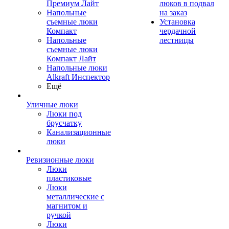
Премиум Лайт
люков в подвал
Напольные
на заказ
съемные люки
Установка
Компакт
чердачной
Напольные
лестницы
съемные люки
Компакт Лайт
Напольные люки
Alkraft Инспектор
Ещё
Уличные люки
Люки под
брусчатку
Канализационные
люки
Ревизионные люки
Люки
пластиковые
Люки
металлические с
магнитом и
ручкой
Люки