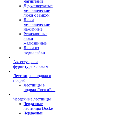
магнитами
Двухстворчатые
металлические
люки с замком
Люки
металлические
нажимные
Ревизионные
люки
жалюзийные
Люки из
нержавейки
Аксессуары и
фурнитура к люкам
Лестницы в подвал и
погреб
Лестницы в
подвал ЛючкиБел
Чердачные лестницы
Чердачные
лестницы Docke
Чердачные