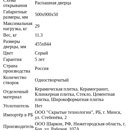
Схема
Распашная дверца
открывания
Габаритные
500x900x50
размеры, мм
Максимальная
29
нагрузка, кг
Вес, кг
11.3
Размеры
455х844
дверцы, мм
Цвет
Серый
Гарантия
5 лет
Страна
Россия
производства
Количество
Одностворчатый
створок
Керамическая плитка, Керамогранит,
Отделочный
Клинкерная плитка, Стекло, Цементная
материал
плитка, Широкоформатная плитка
Уплотнитель
Нет
ООО "Скрытые технологии", РБ, г. Минск,
Импортёр в РБ
ул. Стебенёва, 2
ООО Шаркон, РФ, Нижегородская область, г.
Производитель
Бор, ул. Рабочая, 107А