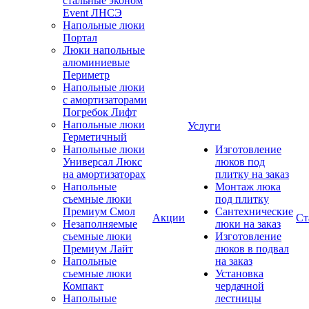
стальные эконом
Event ЛНСЭ
Напольные люки
Портал
Люки напольные
алюминиевые
Периметр
Напольные люки
с амортизаторами
Погребок Лифт
Напольные люки
Услуги
Герметичный
Напольные люки
Изготовление
Универсал Люкс
люков под
на амортизаторах
плитку на заказ
Напольные
Монтаж люка
съемные люки
под плитку
Премиум Смол
Сантехнические
Акции
Ст
Незаполняемые
люки на заказ
съемные люки
Изготовление
Премиум Лайт
люков в подвал
Напольные
на заказ
съемные люки
Установка
Компакт
чердачной
Напольные
лестницы