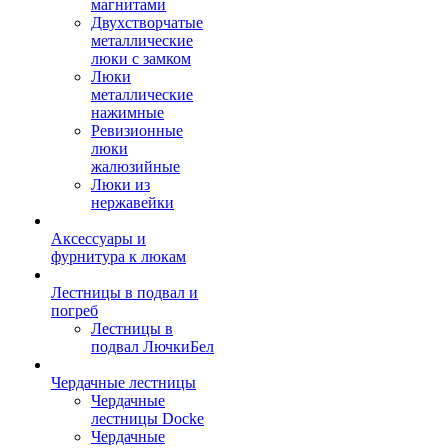
магнитами
Двухстворчатые
металлические
люки с замком
Люки
металлические
нажимные
Ревизионные
люки
жалюзийные
Люки из
нержавейки
Аксессуары и
фурнитура к люкам
Лестницы в подвал и
погреб
Лестницы в
подвал ЛючкиБел
Чердачные лестницы
Чердачные
лестницы Docke
Чердачные