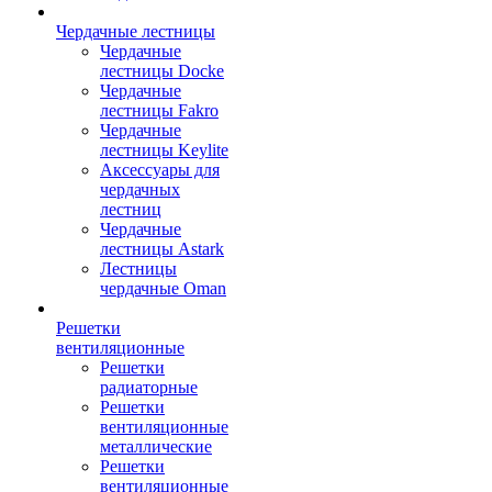
Чердачные лестницы
Чердачные
лестницы Docke
Чердачные
лестницы Fakro
Чердачные
лестницы Keylite
Аксессуары для
чердачных
лестниц
Чердачные
лестницы Astark
Лестницы
чердачные Oman
Решетки
вентиляционные
Решетки
радиаторные
Решетки
вентиляционные
металлические
Решетки
вентиляционные