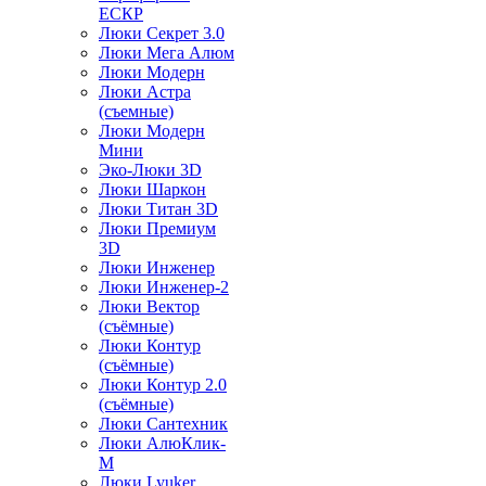
ЕСКР
Люки Секрет 3.0
Люки Мега Алюм
Люки Модерн
Люки Астра
(съемные)
Люки Модерн
Мини
Эко-Люки 3D
Люки Шаркон
Люки Титан 3D
Люки Премиум
3D
Люки Инженер
Люки Инженер-2
Люки Вектор
(съёмные)
Люки Контур
(съёмные)
Люки Контур 2.0
(съёмные)
Люки Сантехник
Люки АлюКлик-
М
Люки Lyuker