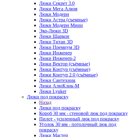
Люки Секрет 3.0
Люки Мега Алюм
Люки Модерн
Люки Астра (съемные)
Люки Модерн Мини
Эко-Люки 3D
Люки Шаркон
Люки Титан 3D
Люки Премиум 3D
Люки Инженер
Люки Инженер-2
Люки Вектор (съёмные)
Люки Контур (съёмные)
Люки Контур 2.0 (съёмные)
Люки Сантехник
Люки АлюКлик-М
Люки Lyuker
Люки под покраску
Назад
Люки под покраску
Короб 30 мм - стеновой люк под покраску
Пилот - усиленный люк под покраску
Уголок 30 мм - потолочный люк под
покраску
Люки Мастер