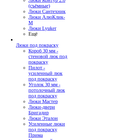
Люки Контур 2.0
(съёмные)
Люки Сантехник
Люки АлюКлик-
М
Люки Lyuker
Ещё
Люки под покраску
Короб 30 мм -
стеновой люк под
покраску
Пилот -
усиленный люк
под покраску
Уголок 30 мм -
потолочный люк
под покраску
Люки Мастер
Люки-двери
Бригадир
Люки Эталон
Усиленные люки
под покраску
Прима