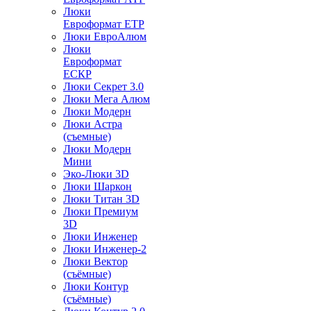
Люки
Евроформат ЕТР
Люки ЕвроАлюм
Люки
Евроформат
ЕСКР
Люки Секрет 3.0
Люки Мега Алюм
Люки Модерн
Люки Астра
(съемные)
Люки Модерн
Мини
Эко-Люки 3D
Люки Шаркон
Люки Титан 3D
Люки Премиум
3D
Люки Инженер
Люки Инженер-2
Люки Вектор
(съёмные)
Люки Контур
(съёмные)