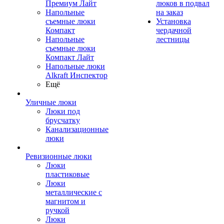
Премиум Лайт
люков в подвал
Напольные
на заказ
съемные люки
Установка
Компакт
чердачной
Напольные
лестницы
съемные люки
Компакт Лайт
Напольные люки
Alkraft Инспектор
Ещё
Уличные люки
Люки под
брусчатку
Канализационные
люки
Ревизионные люки
Люки
пластиковые
Люки
металлические с
магнитом и
ручкой
Люки