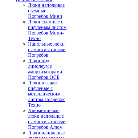
Люки напольные
съемные
Погребок Мини
Люки съемные с
рифленым листом
Погребок Мини-
Техно
Напольные люки
с амортизаторами
Погребок
Люки под
линолеум с
амортизаторами
Погребок ОСБ
Люки в гараж
рифленые с
металлическим
листом Погребок
Техно
Алюминиевые
люки напольные
с амортизаторами
Погребок Алюм
Люки напольные