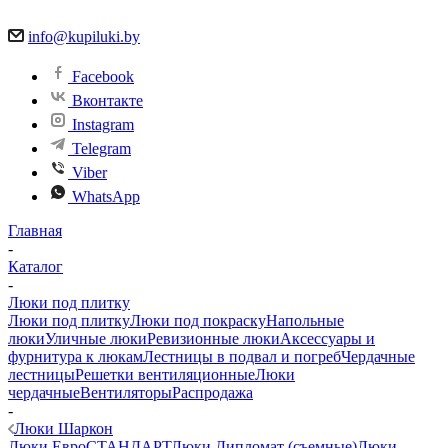
info@kupiluki.by
Facebook
Вконтакте
Instagram
Telegram
Viber
WhatsApp
Главная
-
Каталог
-
Люки под плитку
Люки под плитку
Люки под покраску
Напольные
люки
Уличные люки
Ревизионные люки
Аксессуары и
фурнитура к люкам
Лестницы в подвал и погреб
Чердачные
лестницы
Решетки вентиляционные
Люки
чердачные
Вентиляторы
Распродажа
-
Люки Шаркон
Люки ЕвроСТАНДАРТ
Люки Дипломат (съемные)
Люки