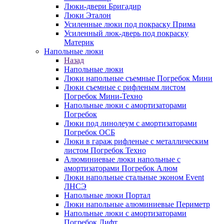
Люки-двери Бригадир
Люки Эталон
Усиленные люки под покраску Прима
Усиленный люк-дверь под покраску
Материк
Напольные люки
Назад
Напольные люки
Люки напольные съемные Погребок Мини
Люки съемные с рифленым листом
Погребок Мини-Техно
Напольные люки с амортизаторами
Погребок
Люки под линолеум с амортизаторами
Погребок ОСБ
Люки в гараж рифленые с металлическим
листом Погребок Техно
Алюминиевые люки напольные с
амортизаторами Погребок Алюм
Люки напольные стальные эконом Event
ЛНСЭ
Напольные люки Портал
Люки напольные алюминиевые Периметр
Напольные люки с амортизаторами
Погребок Лифт