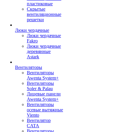
пластиковые
Скрытые
вентиляционные
решетки
Люки чердачные
Люки чердачные
Fakro
Люки чердачные
деревянные
Astark
Вентиляторы
Вентиляторы
Awenta System+
Вентиляторы
Soler & Palau
Лицевые панели
Awenta System+
Вентиляторы
осевые вытяжные
Viento
Вентилятор
CATA
Вентиляторы