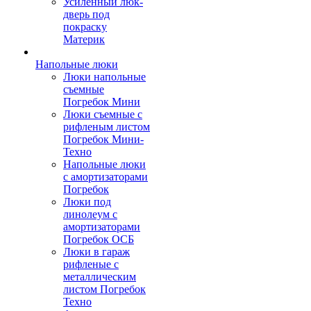
Усиленный люк-
дверь под
покраску
Материк
Напольные люки
Люки напольные
съемные
Погребок Мини
Люки съемные с
рифленым листом
Погребок Мини-
Техно
Напольные люки
с амортизаторами
Погребок
Люки под
линолеум с
амортизаторами
Погребок ОСБ
Люки в гараж
рифленые с
металлическим
листом Погребок
Техно