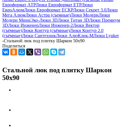
Евроформат АТР
Люки Евроформат ЕТР
Люки
ЕвроАлюм
Люки Евроформат ЕСКР
Люки Секрет 3.0
Люки
Мега Алюм
Люки Астра (съемные)
Люки Модерн
Люки
Модерн Мини
Эко-Люки 3D
Люки Титан 3D
Люки Премиум
3D
Люки Инженер
Люки Инженер-2
Люки Вектор
(съёмные)
Люки Контур (съёмные)
Люки Контур 2.0
(съёмные)
Люки Сантехник
Люки АлюКлик-М
Люки Lyuker
-
Стальной люк под плитку Шаркон 50x90
Поделиться
Стальной люк под плитку Шаркон
50x90