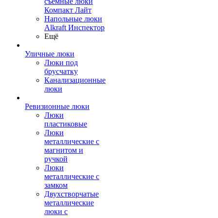
съемные люки
Компакт Лайт
Напольные люки
Alkraft Инспектор
Ещё
Уличные люки
Люки под
брусчатку
Канализационные
люки
Ревизионные люки
Люки
пластиковые
Люки
металлические с
магнитом и
ручкой
Люки
металлические с
замком
Двухстворчатые
металлические
люки с