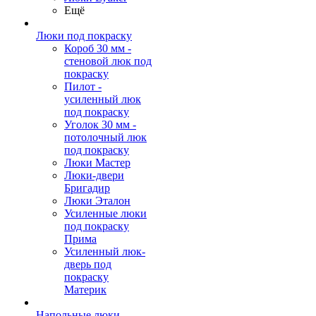
Ещё
Люки под покраску
Короб 30 мм -
стеновой люк под
покраску
Пилот -
усиленный люк
под покраску
Уголок 30 мм -
потолочный люк
под покраску
Люки Мастер
Люки-двери
Бригадир
Люки Эталон
Усиленные люки
под покраску
Прима
Усиленный люк-
дверь под
покраску
Материк
Напольные люки