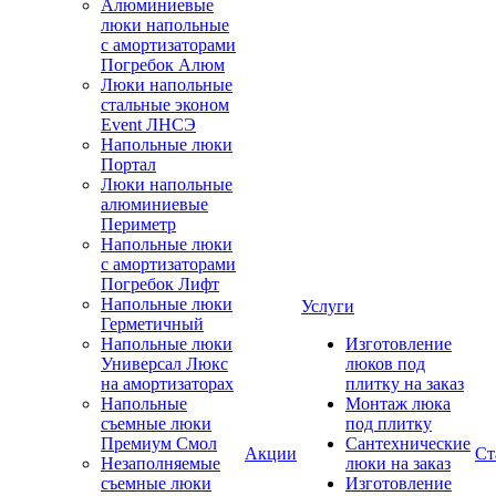
Алюминиевые
люки напольные
с амортизаторами
Погребок Алюм
Люки напольные
стальные эконом
Event ЛНСЭ
Напольные люки
Портал
Люки напольные
алюминиевые
Периметр
Напольные люки
с амортизаторами
Погребок Лифт
Напольные люки
Услуги
Герметичный
Напольные люки
Изготовление
Универсал Люкс
люков под
на амортизаторах
плитку на заказ
Напольные
Монтаж люка
съемные люки
под плитку
Премиум Смол
Сантехнические
Акции
Ст
Незаполняемые
люки на заказ
съемные люки
Изготовление