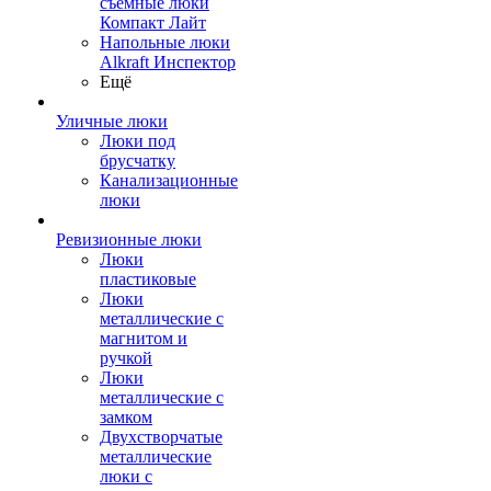
съемные люки
Компакт Лайт
Напольные люки
Alkraft Инспектор
Ещё
Уличные люки
Люки под
брусчатку
Канализационные
люки
Ревизионные люки
Люки
пластиковые
Люки
металлические с
магнитом и
ручкой
Люки
металлические с
замком
Двухстворчатые
металлические
люки с