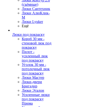
Люки Контур 2.0
(съёмные)
Люки Сантехник
Люки АлюКлик-
М
Люки Lyuker
Ещё
Люки под покраску
Короб 30 мм -
стеновой люк под
покраску
Пилот -
усиленный люк
под покраску
Уголок 30 мм -
потолочный люк
под покраску
Люки Мастер
Люки-двери
Бригадир
Люки Эталон
Усиленные люки
под покраску
Прима