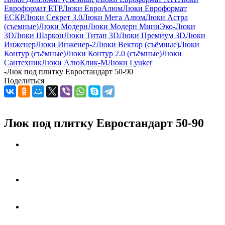
Евроформат ЕТР
Люки ЕвроАлюм
Люки Евроформат
ЕСКР
Люки Секрет 3.0
Люки Мега Алюм
Люки Астра
(съемные)
Люки Модерн
Люки Модерн Мини
Эко-Люки
3D
Люки Шаркон
Люки Титан 3D
Люки Премиум 3D
Люки
Инженер
Люки Инженер-2
Люки Вектор (съёмные)
Люки
Контур (съёмные)
Люки Контур 2.0 (съёмные)
Люки
Сантехник
Люки АлюКлик-М
Люки Lyuker
-
Люк под плитку Евростандарт 50-90
Поделиться
Люк под плитку Евростандарт 50-90