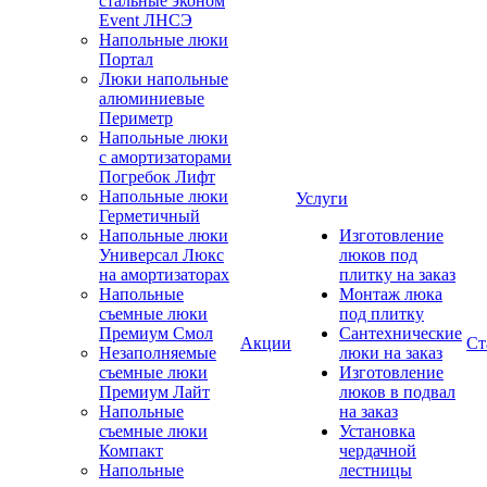
стальные эконом
Event ЛНСЭ
Напольные люки
Портал
Люки напольные
алюминиевые
Периметр
Напольные люки
с амортизаторами
Погребок Лифт
Напольные люки
Услуги
Герметичный
Напольные люки
Изготовление
Универсал Люкс
люков под
на амортизаторах
плитку на заказ
Напольные
Монтаж люка
съемные люки
под плитку
Премиум Смол
Сантехнические
Акции
Ст
Незаполняемые
люки на заказ
съемные люки
Изготовление
Премиум Лайт
люков в подвал
Напольные
на заказ
съемные люки
Установка
Компакт
чердачной
Напольные
лестницы