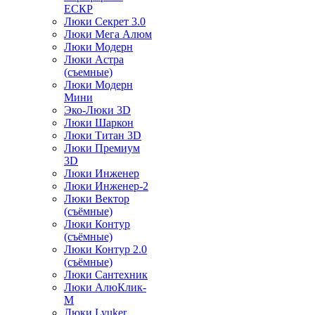
ЕСКР
Люки Секрет 3.0
Люки Мега Алюм
Люки Модерн
Люки Астра
(съемные)
Люки Модерн
Мини
Эко-Люки 3D
Люки Шаркон
Люки Титан 3D
Люки Премиум
3D
Люки Инженер
Люки Инженер-2
Люки Вектор
(съёмные)
Люки Контур
(съёмные)
Люки Контур 2.0
(съёмные)
Люки Сантехник
Люки АлюКлик-
М
Люки Lyuker