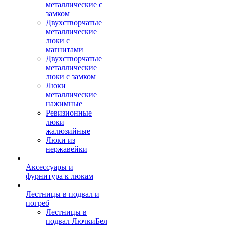
металлические с
замком
Двухстворчатые
металлические
люки с
магнитами
Двухстворчатые
металлические
люки с замком
Люки
металлические
нажимные
Ревизионные
люки
жалюзийные
Люки из
нержавейки
Аксессуары и
фурнитура к люкам
Лестницы в подвал и
погреб
Лестницы в
подвал ЛючкиБел