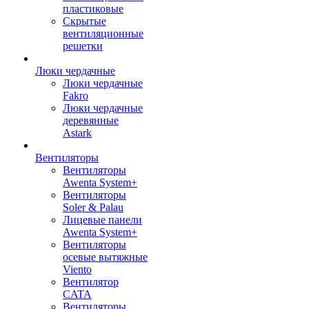
пластиковые
Скрытые
вентиляционные
решетки
Люки чердачные
Люки чердачные
Fakro
Люки чердачные
деревянные
Astark
Вентиляторы
Вентиляторы
Awenta System+
Вентиляторы
Soler & Palau
Лицевые панели
Awenta System+
Вентиляторы
осевые вытяжные
Viento
Вентилятор
CATA
Вентиляторы