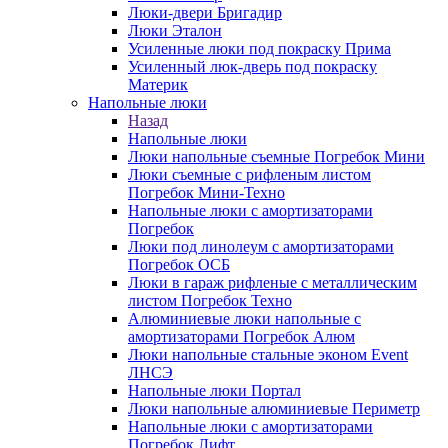
Люки-двери Бригадир
Люки Эталон
Усиленные люки под покраску Прима
Усиленный люк-дверь под покраску
Материк
Напольные люки
Назад
Напольные люки
Люки напольные съемные Погребок Мини
Люки съемные с рифленым листом
Погребок Мини-Техно
Напольные люки с амортизаторами
Погребок
Люки под линолеум с амортизаторами
Погребок ОСБ
Люки в гараж рифленые с металлическим
листом Погребок Техно
Алюминиевые люки напольные с
амортизаторами Погребок Алюм
Люки напольные стальные эконом Event
ЛНСЭ
Напольные люки Портал
Люки напольные алюминиевые Периметр
Напольные люки с амортизаторами
Погребок Лифт