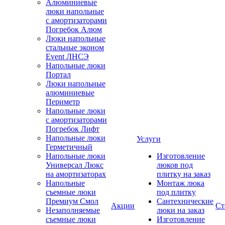
Алюминиевые
люки напольные
с амортизаторами
Погребок Алюм
Люки напольные
стальные эконом
Event ЛНСЭ
Напольные люки
Портал
Люки напольные
алюминиевые
Периметр
Напольные люки
с амортизаторами
Погребок Лифт
Напольные люки
Услуги
Герметичный
Напольные люки
Изготовление
Универсал Люкс
люков под
на амортизаторах
плитку на заказ
Напольные
Монтаж люка
съемные люки
под плитку
Премиум Смол
Сантехнические
Акции
Ст
Незаполняемые
люки на заказ
съемные люки
Изготовление