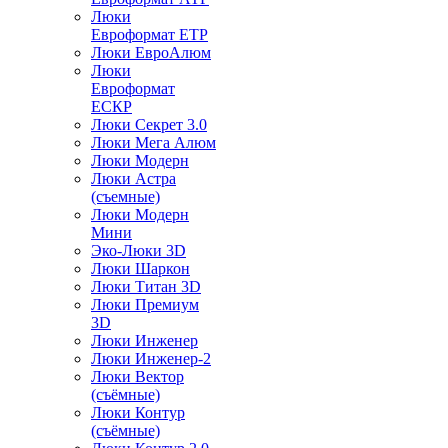
Люки
Евроформат ЕТР
Люки ЕвроАлюм
Люки
Евроформат
ЕСКР
Люки Секрет 3.0
Люки Мега Алюм
Люки Модерн
Люки Астра
(съемные)
Люки Модерн
Мини
Эко-Люки 3D
Люки Шаркон
Люки Титан 3D
Люки Премиум
3D
Люки Инженер
Люки Инженер-2
Люки Вектор
(съёмные)
Люки Контур
(съёмные)