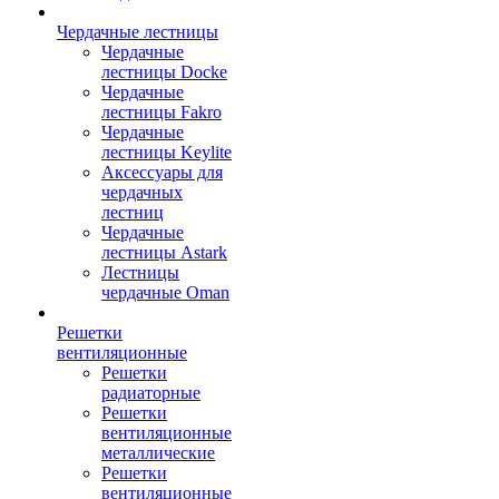
Чердачные лестницы
Чердачные
лестницы Docke
Чердачные
лестницы Fakro
Чердачные
лестницы Keylite
Аксессуары для
чердачных
лестниц
Чердачные
лестницы Astark
Лестницы
чердачные Oman
Решетки
вентиляционные
Решетки
радиаторные
Решетки
вентиляционные
металлические
Решетки
вентиляционные