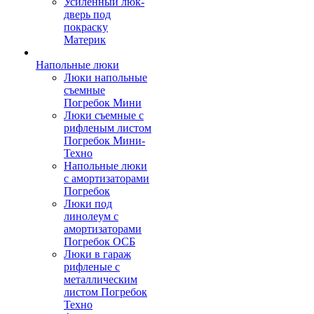
Усиленный люк-
дверь под
покраску
Материк
Напольные люки
Люки напольные
съемные
Погребок Мини
Люки съемные с
рифленым листом
Погребок Мини-
Техно
Напольные люки
с амортизаторами
Погребок
Люки под
линолеум с
амортизаторами
Погребок ОСБ
Люки в гараж
рифленые с
металлическим
листом Погребок
Техно