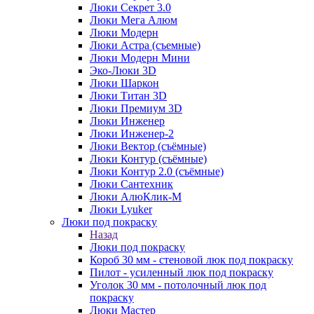
Люки Секрет 3.0
Люки Мега Алюм
Люки Модерн
Люки Астра (съемные)
Люки Модерн Мини
Эко-Люки 3D
Люки Шаркон
Люки Титан 3D
Люки Премиум 3D
Люки Инженер
Люки Инженер-2
Люки Вектор (съёмные)
Люки Контур (съёмные)
Люки Контур 2.0 (съёмные)
Люки Сантехник
Люки АлюКлик-М
Люки Lyuker
Люки под покраску
Назад
Люки под покраску
Короб 30 мм - стеновой люк под покраску
Пилот - усиленный люк под покраску
Уголок 30 мм - потолочный люк под
покраску
Люки Мастер