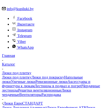
info@kupiluki.by
Facebook
Вконтакте
Instagram
Telegram
Viber
WhatsApp
Главная
-
Каталог
-
Люки под плитку
Люки под плитку
Люки под покраску
Напольные
люки
Уличные люки
Ревизионные люки
Аксессуары и
фурнитура к люкам
Лестницы в подвал и погреб
Чердачные
лестницы
Решетки вентиляционные
Люки
чердачные
Вентиляторы
Распродажа
-
Люки ЕвроСТАНДАРТ
Люки Дипломат (съемные)
Люки Евроформат АТР
Люки