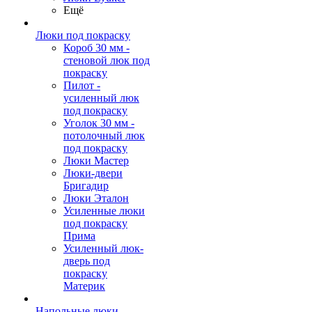
Ещё
Люки под покраску
Короб 30 мм -
стеновой люк под
покраску
Пилот -
усиленный люк
под покраску
Уголок 30 мм -
потолочный люк
под покраску
Люки Мастер
Люки-двери
Бригадир
Люки Эталон
Усиленные люки
под покраску
Прима
Усиленный люк-
дверь под
покраску
Материк
Напольные люки