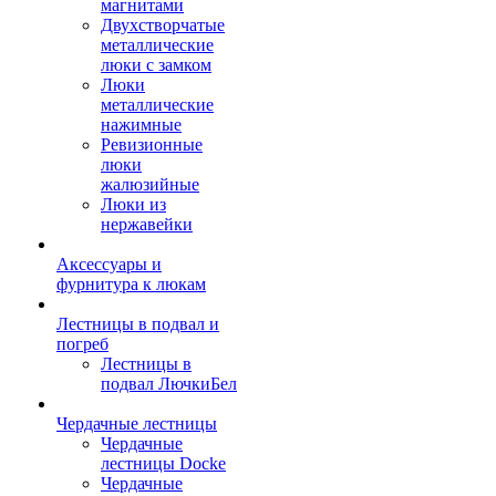
магнитами
Двухстворчатые
металлические
люки с замком
Люки
металлические
нажимные
Ревизионные
люки
жалюзийные
Люки из
нержавейки
Аксессуары и
фурнитура к люкам
Лестницы в подвал и
погреб
Лестницы в
подвал ЛючкиБел
Чердачные лестницы
Чердачные
лестницы Docke
Чердачные