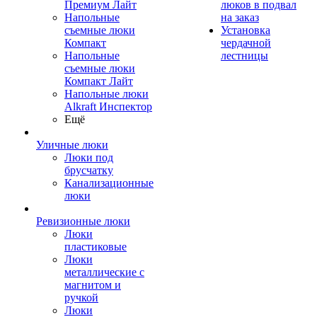
Премиум Лайт
люков в подвал
Напольные
на заказ
съемные люки
Установка
Компакт
чердачной
Напольные
лестницы
съемные люки
Компакт Лайт
Напольные люки
Alkraft Инспектор
Ещё
Уличные люки
Люки под
брусчатку
Канализационные
люки
Ревизионные люки
Люки
пластиковые
Люки
металлические с
магнитом и
ручкой
Люки