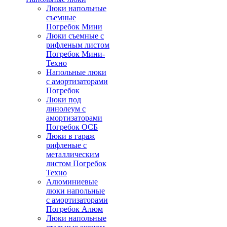
Люки напольные
съемные
Погребок Мини
Люки съемные с
рифленым листом
Погребок Мини-
Техно
Напольные люки
с амортизаторами
Погребок
Люки под
линолеум с
амортизаторами
Погребок ОСБ
Люки в гараж
рифленые с
металлическим
листом Погребок
Техно
Алюминиевые
люки напольные
с амортизаторами
Погребок Алюм
Люки напольные