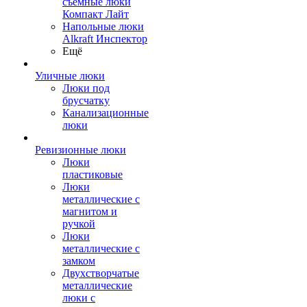
съемные люки
Компакт Лайт
Напольные люки
Alkraft Инспектор
Ещё
Уличные люки
Люки под
брусчатку
Канализационные
люки
Ревизионные люки
Люки
пластиковые
Люки
металлические с
магнитом и
ручкой
Люки
металлические с
замком
Двухстворчатые
металлические
люки с