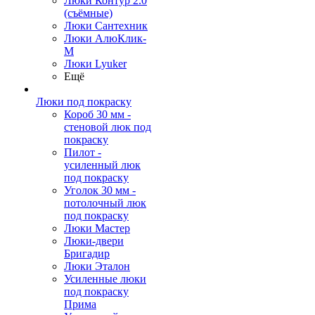
Люки Контур 2.0
(съёмные)
Люки Сантехник
Люки АлюКлик-
М
Люки Lyuker
Ещё
Люки под покраску
Короб 30 мм -
стеновой люк под
покраску
Пилот -
усиленный люк
под покраску
Уголок 30 мм -
потолочный люк
под покраску
Люки Мастер
Люки-двери
Бригадир
Люки Эталон
Усиленные люки
под покраску
Прима