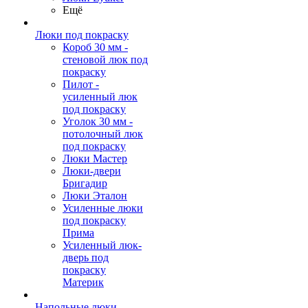
Ещё
Люки под покраску
Короб 30 мм -
стеновой люк под
покраску
Пилот -
усиленный люк
под покраску
Уголок 30 мм -
потолочный люк
под покраску
Люки Мастер
Люки-двери
Бригадир
Люки Эталон
Усиленные люки
под покраску
Прима
Усиленный люк-
дверь под
покраску
Материк
Напольные люки