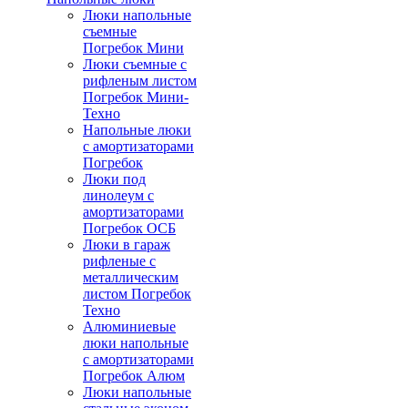
Люки напольные
съемные
Погребок Мини
Люки съемные с
рифленым листом
Погребок Мини-
Техно
Напольные люки
с амортизаторами
Погребок
Люки под
линолеум с
амортизаторами
Погребок ОСБ
Люки в гараж
рифленые с
металлическим
листом Погребок
Техно
Алюминиевые
люки напольные
с амортизаторами
Погребок Алюм
Люки напольные