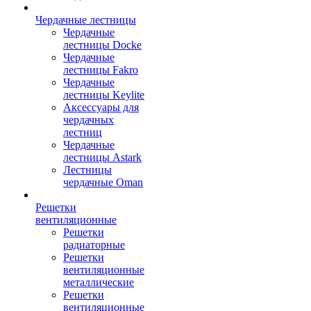
Чердачные лестницы
Чердачные
лестницы Docke
Чердачные
лестницы Fakro
Чердачные
лестницы Keylite
Аксессуары для
чердачных
лестниц
Чердачные
лестницы Astark
Лестницы
чердачные Oman
Решетки
вентиляционные
Решетки
радиаторные
Решетки
вентиляционные
металлические
Решетки
вентиляционные