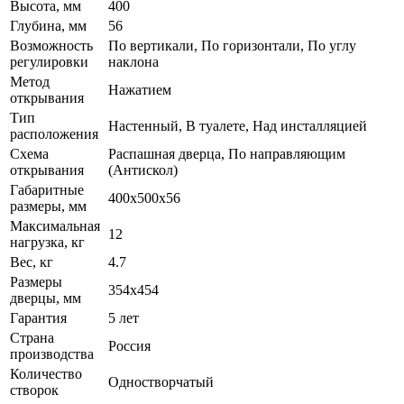
Высота, мм
400
Глубина, мм
56
Возможность
По вертикали, По горизонтали, По углу
регулировки
наклона
Метод
Нажатием
открывания
Тип
Настенный, В туалете, Над инсталляцией
расположения
Схема
Распашная дверца, По направляющим
открывания
(Антискол)
Габаритные
400x500x56
размеры, мм
Максимальная
12
нагрузка, кг
Вес, кг
4.7
Размеры
354x454
дверцы, мм
Гарантия
5 лет
Страна
Россия
производства
Количество
Одностворчатый
створок