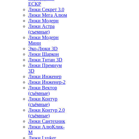
ЕСКР
Люки Секрет 3.0
Люки Мега Алюм
Люки Модерн
Люки Астра
(съемные)
Люки Модерн
Мини
Эко-Люки 3D
Люки Шаркон
Люки Титан 3D
Люки Премиум
3D
Люки Инженер
Люки Инженер-2
Люки Вектор
(съёмные)
Люки Контур
(съёмные)
Люки Контур 2.0
(съёмные)
Люки Сантехник
Люки АлюКлик-
М
Люки Lyuker