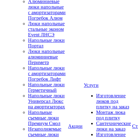
Алюминиевые
люки напольные
с амортизаторами
Погребок Алюм
Люки напольные
стальные эконом
Event ЛНСЭ
Напольные люки
Портал
Люки напольные
алюминиевые
Периметр
Напольные люки
с амортизаторами
Погребок Лифт
Напольные люки
Услуги
Герметичный
Напольные люки
Изготовление
Универсал Люкс
люков под
на амортизаторах
плитку на заказ
Напольные
Монтаж люка
съемные люки
под плитку
Премиум Смол
Сантехнические
Акции
Ст
Незаполняемые
люки на заказ
съемные люки
Изготовление