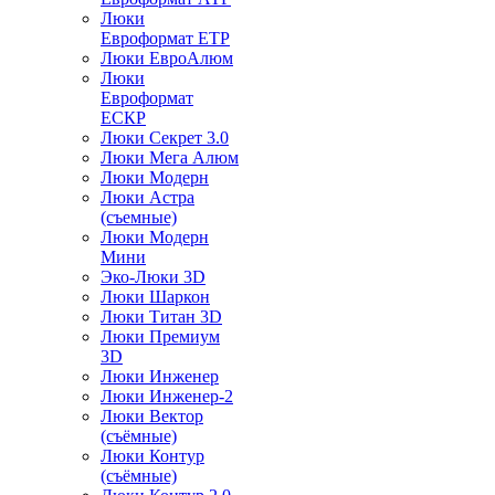
Люки
Евроформат ЕТР
Люки ЕвроАлюм
Люки
Евроформат
ЕСКР
Люки Секрет 3.0
Люки Мега Алюм
Люки Модерн
Люки Астра
(съемные)
Люки Модерн
Мини
Эко-Люки 3D
Люки Шаркон
Люки Титан 3D
Люки Премиум
3D
Люки Инженер
Люки Инженер-2
Люки Вектор
(съёмные)
Люки Контур
(съёмные)