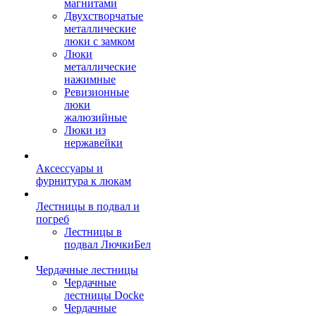
магнитами
Двухстворчатые
металлические
люки с замком
Люки
металлические
нажимные
Ревизионные
люки
жалюзийные
Люки из
нержавейки
Аксессуары и
фурнитура к люкам
Лестницы в подвал и
погреб
Лестницы в
подвал ЛючкиБел
Чердачные лестницы
Чердачные
лестницы Docke
Чердачные