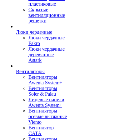
пластиковые
Скрытые
вентиляционные
решетки
Люки чердачные
Люки чердачные
Fakro
Люки чердачные
деревянные
Astark
Вентиляторы
Вентиляторы
Awenta System+
Вентиляторы
Soler & Palau
Лицевые панели
Awenta System+
Вентиляторы
осевые вытяжные
Viento
Вентилятор
CATA
Вентиляторы