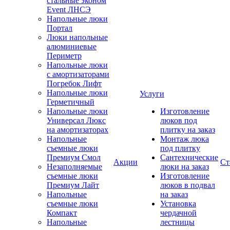
стальные эконом
Event ЛНСЭ
Напольные люки
Портал
Люки напольные
алюминиевые
Периметр
Напольные люки
с амортизаторами
Погребок Лифт
Напольные люки
Услуги
Герметичный
Напольные люки
Изготовление
Универсал Люкс
люков под
на амортизаторах
плитку на заказ
Напольные
Монтаж люка
съемные люки
под плитку
Премиум Смол
Сантехнические
Акции
Ст
Незаполняемые
люки на заказ
съемные люки
Изготовление
Премиум Лайт
люков в подвал
Напольные
на заказ
съемные люки
Установка
Компакт
чердачной
Напольные
лестницы