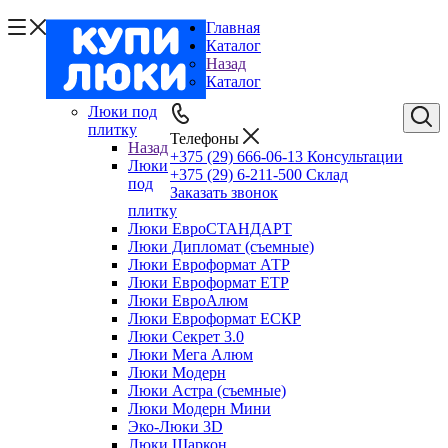
Главная
Каталог
Назад
Каталог
Люки под
плитку
Телефоны
Назад
+375 (29) 666-06-13
Консультации
Люки
+375 (29) 6-211-500
Склад
под
Заказать звонок
плитку
Люки ЕвроСТАНДАРТ
Люки Дипломат (съемные)
Люки Евроформат АТР
Люки Евроформат ЕТР
Люки ЕвроАлюм
Люки Евроформат ЕСКР
Люки Секрет 3.0
Люки Мега Алюм
Люки Модерн
Люки Астра (съемные)
Люки Модерн Мини
Эко-Люки 3D
Люки Шаркон