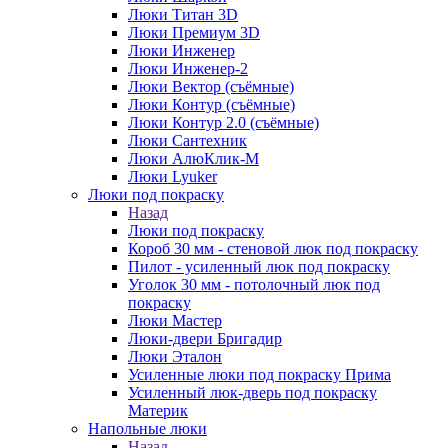
Люки Титан 3D
Люки Премиум 3D
Люки Инженер
Люки Инженер-2
Люки Вектор (съёмные)
Люки Контур (съёмные)
Люки Контур 2.0 (съёмные)
Люки Сантехник
Люки АлюКлик-М
Люки Lyuker
Люки под покраску
Назад
Люки под покраску
Короб 30 мм - стеновой люк под покраску
Пилот - усиленный люк под покраску
Уголок 30 мм - потолочный люк под
покраску
Люки Мастер
Люки-двери Бригадир
Люки Эталон
Усиленные люки под покраску Прима
Усиленный люк-дверь под покраску
Материк
Напольные люки
Назад