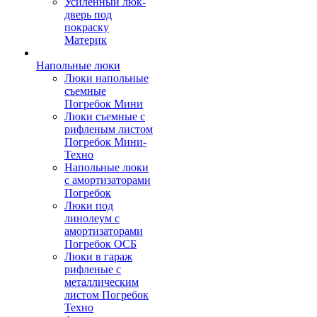
Усиленный люк-
дверь под
покраску
Материк
Напольные люки
Люки напольные
съемные
Погребок Мини
Люки съемные с
рифленым листом
Погребок Мини-
Техно
Напольные люки
с амортизаторами
Погребок
Люки под
линолеум с
амортизаторами
Погребок ОСБ
Люки в гараж
рифленые с
металлическим
листом Погребок
Техно