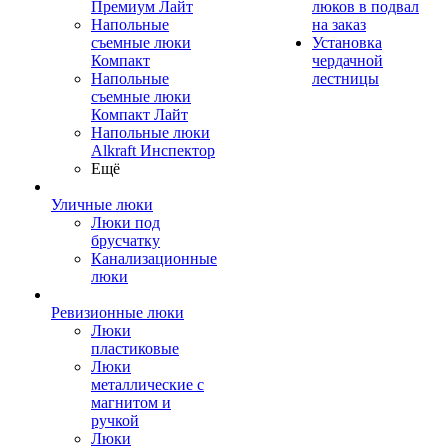
Премиум Лайт
люков в подвал
Напольные
на заказ
съемные люки
Установка
Компакт
чердачной
Напольные
лестницы
съемные люки
Компакт Лайт
Напольные люки
Alkraft Инспектор
Ещё
Уличные люки
Люки под
брусчатку
Канализационные
люки
Ревизионные люки
Люки
пластиковые
Люки
металлические с
магнитом и
ручкой
Люки