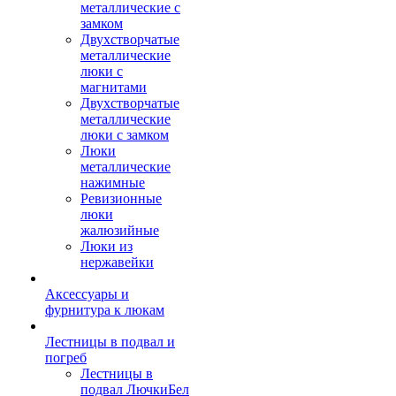
металлические с
замком
Двухстворчатые
металлические
люки с
магнитами
Двухстворчатые
металлические
люки с замком
Люки
металлические
нажимные
Ревизионные
люки
жалюзийные
Люки из
нержавейки
Аксессуары и
фурнитура к люкам
Лестницы в подвал и
погреб
Лестницы в
подвал ЛючкиБел