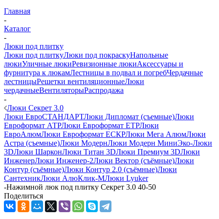
Главная
-
Каталог
-
Люки под плитку
Люки под плитку
Люки под покраску
Напольные
люки
Уличные люки
Ревизионные люки
Аксессуары и
фурнитура к люкам
Лестницы в подвал и погреб
Чердачные
лестницы
Решетки вентиляционные
Люки
чердачные
Вентиляторы
Распродажа
-
Люки Секрет 3.0
Люки ЕвроСТАНДАРТ
Люки Дипломат (съемные)
Люки
Евроформат АТР
Люки Евроформат ЕТР
Люки
ЕвроАлюм
Люки Евроформат ЕСКР
Люки Мега Алюм
Люки
Астра (съемные)
Люки Модерн
Люки Модерн Мини
Эко-Люки
3D
Люки Шаркон
Люки Титан 3D
Люки Премиум 3D
Люки
Инженер
Люки Инженер-2
Люки Вектор (съёмные)
Люки
Контур (съёмные)
Люки Контур 2.0 (съёмные)
Люки
Сантехник
Люки АлюКлик-М
Люки Lyuker
-
Нажимной люк под плитку Секрет 3.0 40-50
Поделиться