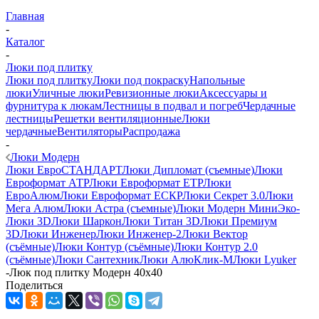
Главная
-
Каталог
-
Люки под плитку
Люки под плитку
Люки под покраску
Напольные
люки
Уличные люки
Ревизионные люки
Аксессуары и
фурнитура к люкам
Лестницы в подвал и погреб
Чердачные
лестницы
Решетки вентиляционные
Люки
чердачные
Вентиляторы
Распродажа
-
Люки Модерн
Люки ЕвроСТАНДАРТ
Люки Дипломат (съемные)
Люки
Евроформат АТР
Люки Евроформат ЕТР
Люки
ЕвроАлюм
Люки Евроформат ЕСКР
Люки Секрет 3.0
Люки
Мега Алюм
Люки Астра (съемные)
Люки Модерн Мини
Эко-
Люки 3D
Люки Шаркон
Люки Титан 3D
Люки Премиум
3D
Люки Инженер
Люки Инженер-2
Люки Вектор
(съёмные)
Люки Контур (съёмные)
Люки Контур 2.0
(съёмные)
Люки Сантехник
Люки АлюКлик-М
Люки Lyuker
-
Люк под плитку Модерн 40х40
Поделиться