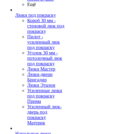
Ещё
Люки под покраску
Короб 30 мм -
стеновой люк под
покраску
Пилот -
усиленный люк
под покраску
Уголок 30 мм -
потолочный люк
под покраску
Люки Мастер
Люки-двери
Бригадир
Люки Эталон
Усиленные люки
под покраску
Прима
Усиленный люк-
дверь под
покраску
Материк
Напольные люки