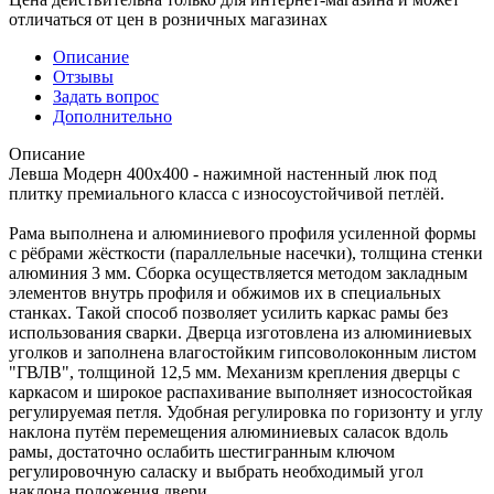
отличаться от цен в розничных магазинах
Описание
Отзывы
Задать вопрос
Дополнительно
Описание
Левша Модерн 400х400 - нажимной настенный люк под
плитку премиального класса с износоустойчивой петлёй.
Рама выполнена и алюминиевого профиля усиленной формы
с рёбрами жёсткости (параллельные насечки), толщина стенки
алюминия 3 мм. Сборка осуществляется методом закладным
элементов внутрь профиля и обжимов их в специальных
станках. Такой способ позволяет усилить каркас рамы без
использования сварки. Дверца изготовлена из алюминиевых
уголков и заполнена влагостойким гипсоволоконным листом
"ГВЛВ", толщиной 12,5 мм. Механизм крепления дверцы с
каркасом и широкое распахивание выполняет износостойкая
регулируемая петля. Удобная регулировка по горизонту и углу
наклона путём перемещения алюминиевых саласок вдоль
рамы, достаточно ослабить шестигранным ключом
регулировочную саласку и выбрать необходимый угол
наклона положения двери.