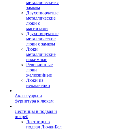
металлические с
замком
Двухстворчатые
металлические
люки с
магнитами
Двухстворчатые
металлические
люки с замком
Люки
металлические
нажимные
Ревизионные
люки
жалюзийные
Люки из
нержавейки
Аксессуары и
фурнитура к люкам
Лестницы в подвал и
погреб
Лестницы в
подвал ЛючкиБел