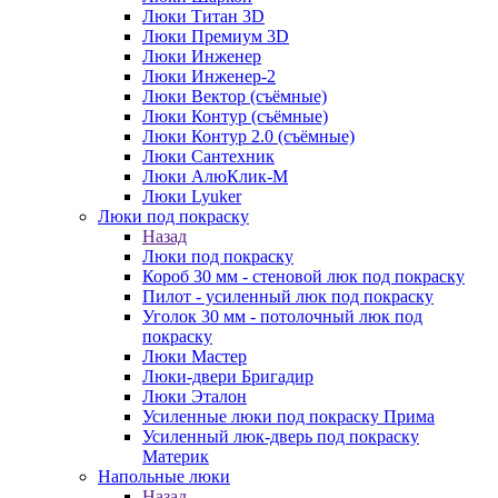
Люки Титан 3D
Люки Премиум 3D
Люки Инженер
Люки Инженер-2
Люки Вектор (съёмные)
Люки Контур (съёмные)
Люки Контур 2.0 (съёмные)
Люки Сантехник
Люки АлюКлик-М
Люки Lyuker
Люки под покраску
Назад
Люки под покраску
Короб 30 мм - стеновой люк под покраску
Пилот - усиленный люк под покраску
Уголок 30 мм - потолочный люк под
покраску
Люки Мастер
Люки-двери Бригадир
Люки Эталон
Усиленные люки под покраску Прима
Усиленный люк-дверь под покраску
Материк
Напольные люки
Назад