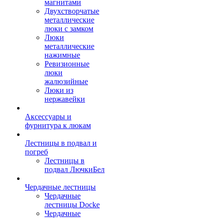
магнитами
Двухстворчатые
металлические
люки с замком
Люки
металлические
нажимные
Ревизионные
люки
жалюзийные
Люки из
нержавейки
Аксессуары и
фурнитура к люкам
Лестницы в подвал и
погреб
Лестницы в
подвал ЛючкиБел
Чердачные лестницы
Чердачные
лестницы Docke
Чердачные