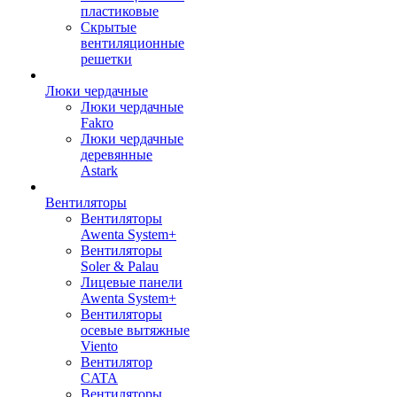
пластиковые
Скрытые
вентиляционные
решетки
Люки чердачные
Люки чердачные
Fakro
Люки чердачные
деревянные
Astark
Вентиляторы
Вентиляторы
Awenta System+
Вентиляторы
Soler & Palau
Лицевые панели
Awenta System+
Вентиляторы
осевые вытяжные
Viento
Вентилятор
CATA
Вентиляторы