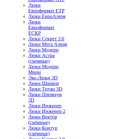
Люки
Евроформат ЕТР
Люки ЕвроАлюм
Люки
Евроформат
ЕСКР
Люки Секрет 3.0
Люки Мега Алюм
Люки Модерн
Люки Астра
(съемные)
Люки Модерн
Мини
Эко-Люки 3D
Люки Шаркон
Люки Титан 3D
Люки Премиум
3D
Люки Инженер
Люки Инженер-2
Люки Вектор
(съёмные)
Люки Контур
(съёмные)