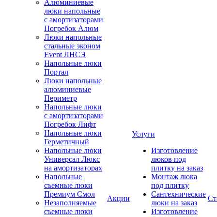
Алюминиевые
люки напольные
с амортизаторами
Погребок Алюм
Люки напольные
стальные эконом
Event ЛНСЭ
Напольные люки
Портал
Люки напольные
алюминиевые
Периметр
Напольные люки
с амортизаторами
Погребок Лифт
Напольные люки
Услуги
Герметичный
Напольные люки
Изготовление
Универсал Люкс
люков под
на амортизаторах
плитку на заказ
Напольные
Монтаж люка
съемные люки
под плитку
Премиум Смол
Сантехнические
Акции
Ст
Незаполняемые
люки на заказ
съемные люки
Изготовление