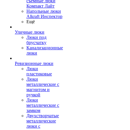
съемные люки
Компакт Лайт
Напольные люки
Alkraft Инспектор
Ещё
Уличные люки
Люки под
брусчатку
Канализационные
люки
Ревизионные люки
Люки
пластиковые
Люки
металлические с
магнитом и
ручкой
Люки
металлические с
замком
Двухстворчатые
металлические
люки с