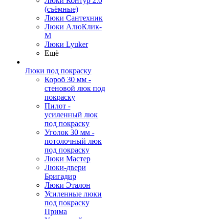
Люки Контур 2.0
(съёмные)
Люки Сантехник
Люки АлюКлик-
М
Люки Lyuker
Ещё
Люки под покраску
Короб 30 мм -
стеновой люк под
покраску
Пилот -
усиленный люк
под покраску
Уголок 30 мм -
потолочный люк
под покраску
Люки Мастер
Люки-двери
Бригадир
Люки Эталон
Усиленные люки
под покраску
Прима