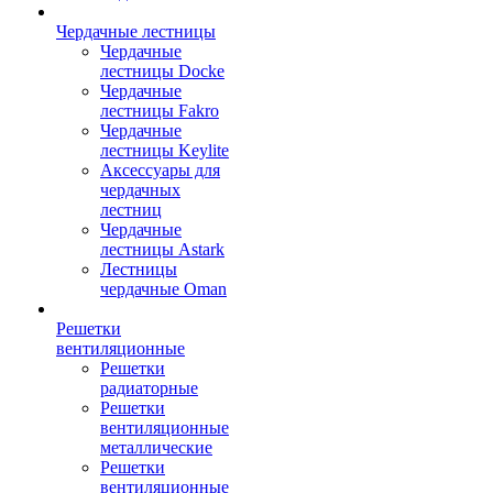
Чердачные лестницы
Чердачные
лестницы Docke
Чердачные
лестницы Fakro
Чердачные
лестницы Keylite
Аксессуары для
чердачных
лестниц
Чердачные
лестницы Astark
Лестницы
чердачные Oman
Решетки
вентиляционные
Решетки
радиаторные
Решетки
вентиляционные
металлические
Решетки
вентиляционные