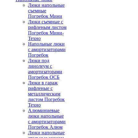
Люки напольные
съемные
Погребок Мини
Люки съемные с
рифленым листом
Погребок Мини-
Техно
Напольные люки
с амортизаторами
Погребок
Люки под
линолеум с
амортизаторами
Погребок ОСБ
Люки в гараж
рифленые с
металлическим
листом Погребок
Техно
Алюминиевые
люки напольные
с амортизаторами
Погребок Алюм
Люки напольные