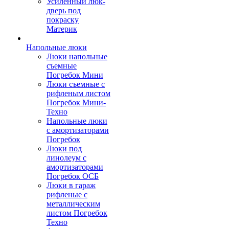
Усиленный люк-
дверь под
покраску
Материк
Напольные люки
Люки напольные
съемные
Погребок Мини
Люки съемные с
рифленым листом
Погребок Мини-
Техно
Напольные люки
с амортизаторами
Погребок
Люки под
линолеум с
амортизаторами
Погребок ОСБ
Люки в гараж
рифленые с
металлическим
листом Погребок
Техно