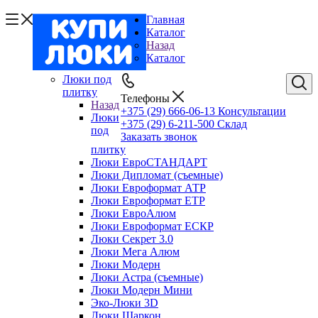
Главная
Каталог
Назад
Каталог
Люки под
плитку
Телефоны
Назад
+375 (29) 666-06-13
Консультации
Люки
+375 (29) 6-211-500
Склад
под
Заказать звонок
плитку
Люки ЕвроСТАНДАРТ
Люки Дипломат (съемные)
Люки Евроформат АТР
Люки Евроформат ЕТР
Люки ЕвроАлюм
Люки Евроформат ЕСКР
Люки Секрет 3.0
Люки Мега Алюм
Люки Модерн
Люки Астра (съемные)
Люки Модерн Мини
Эко-Люки 3D
Люки Шаркон