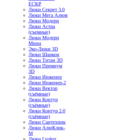
ЕСКР
Люки Секрет 3.0
Люки Мега Алюм
Люки Модерн
Люки Астра
(съемные)
Люки Модерн
Мини
Эко-Люки 3D
Люки Шаркон
Люки Титан 3D
Люки Премиум
3D
Люки Инженер
Люки Инженер-2
Люки Вектор
(съёмные)
Люки Контур
(съёмные)
Люки Контур 2.0
(съёмные)
Люки Сантехник
Люки АлюКлик-
М
Люки Lyuker