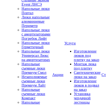
стальные эконом
Event ЛНСЭ
Напольные люки
Портал
Люки напольные
алюминиевые
Периметр
Напольные люки
с амортизаторами
Погребок Лифт
Напольные люки
Услуги
Герметичный
Напольные люки
Изготовление
Универсал Люкс
люков под
на амортизаторах
плитку на заказ
Напольные
Монтаж люка
съемные люки
под плитку
Премиум Смол
Сантехнические
Акции
Ст
Незаполняемые
люки на заказ
съемные люки
Изготовление
Премиум Лайт
люков в подвал
Напольные
на заказ
съемные люки
Установка
Компакт
чердачной
Напольные
лестницы