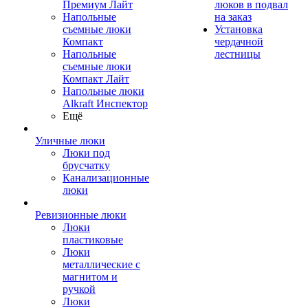
Премиум Лайт
люков в подвал
Напольные
на заказ
съемные люки
Установка
Компакт
чердачной
Напольные
лестницы
съемные люки
Компакт Лайт
Напольные люки
Alkraft Инспектор
Ещё
Уличные люки
Люки под
брусчатку
Канализационные
люки
Ревизионные люки
Люки
пластиковые
Люки
металлические с
магнитом и
ручкой
Люки