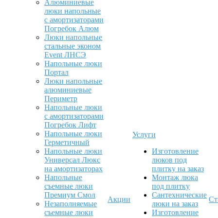
Алюминиевые
люки напольные
с амортизаторами
Погребок Алюм
Люки напольные
стальные эконом
Event ЛНСЭ
Напольные люки
Портал
Люки напольные
алюминиевые
Периметр
Напольные люки
с амортизаторами
Погребок Лифт
Напольные люки
Услуги
Герметичный
Напольные люки
Изготовление
Универсал Люкс
люков под
на амортизаторах
плитку на заказ
Напольные
Монтаж люка
съемные люки
под плитку
Премиум Смол
Сантехнические
Акции
Ст
Незаполняемые
люки на заказ
съемные люки
Изготовление