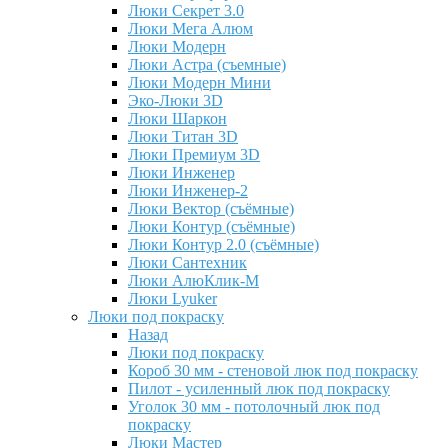
Люки Секрет 3.0
Люки Мега Алюм
Люки Модерн
Люки Астра (съемные)
Люки Модерн Мини
Эко-Люки 3D
Люки Шаркон
Люки Титан 3D
Люки Премиум 3D
Люки Инженер
Люки Инженер-2
Люки Вектор (съёмные)
Люки Контур (съёмные)
Люки Контур 2.0 (съёмные)
Люки Сантехник
Люки АлюКлик-М
Люки Lyuker
Люки под покраску
Назад
Люки под покраску
Короб 30 мм - стеновой люк под покраску
Пилот - усиленный люк под покраску
Уголок 30 мм - потолочный люк под
покраску
Люки Мастер