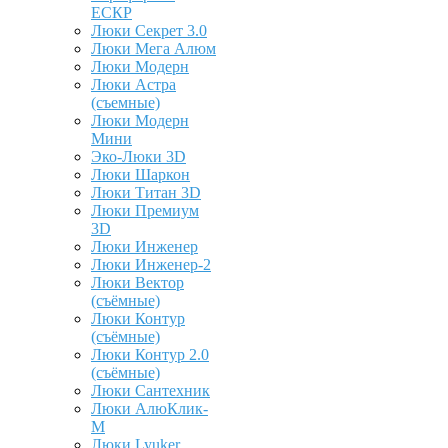
ЕСКР
Люки Секрет 3.0
Люки Мега Алюм
Люки Модерн
Люки Астра
(съемные)
Люки Модерн
Мини
Эко-Люки 3D
Люки Шаркон
Люки Титан 3D
Люки Премиум
3D
Люки Инженер
Люки Инженер-2
Люки Вектор
(съёмные)
Люки Контур
(съёмные)
Люки Контур 2.0
(съёмные)
Люки Сантехник
Люки АлюКлик-
М
Люки Lyuker