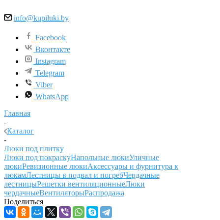
info@kupiluki.by
Facebook
Вконтакте
Instagram
Telegram
Viber
WhatsApp
Главная
-
Каталог
-
Люки под плитку
Люки под покраску
Напольные люки
Уличные
люки
Ревизионные люки
Аксессуары и фурнитура к
люкам
Лестницы в подвал и погреб
Чердачные
лестницы
Решетки вентиляционные
Люки
чердачные
Вентиляторы
Распродажа
Поделиться