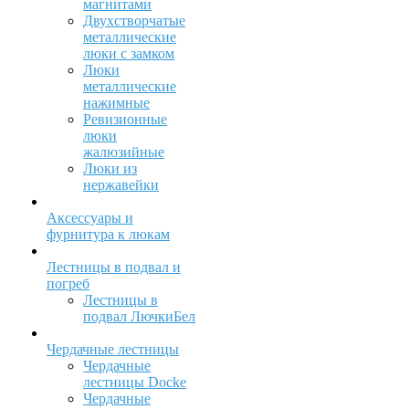
магнитами
Двухстворчатые
металлические
люки с замком
Люки
металлические
нажимные
Ревизионные
люки
жалюзийные
Люки из
нержавейки
Аксессуары и
фурнитура к люкам
Лестницы в подвал и
погреб
Лестницы в
подвал ЛючкиБел
Чердачные лестницы
Чердачные
лестницы Docke
Чердачные