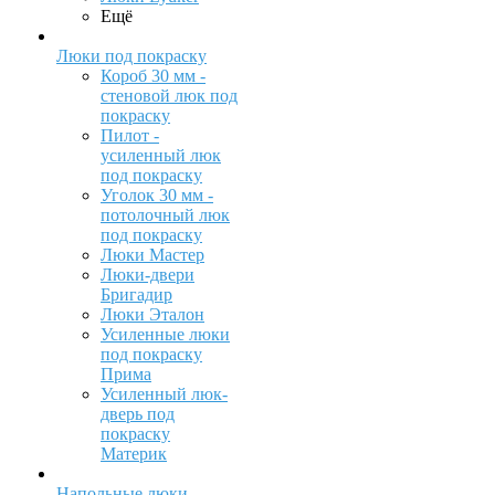
Ещё
Люки под покраску
Короб 30 мм -
стеновой люк под
покраску
Пилот -
усиленный люк
под покраску
Уголок 30 мм -
потолочный люк
под покраску
Люки Мастер
Люки-двери
Бригадир
Люки Эталон
Усиленные люки
под покраску
Прима
Усиленный люк-
дверь под
покраску
Материк
Напольные люки