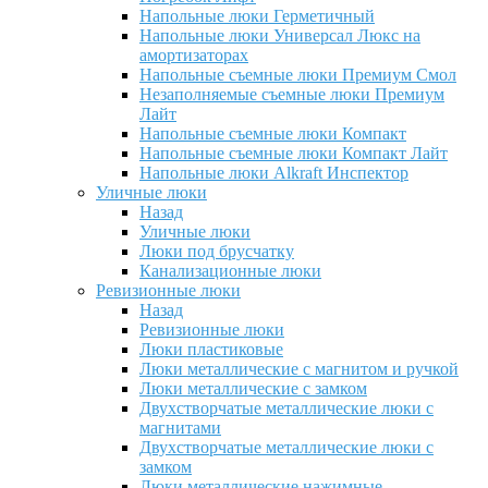
Напольные люки Герметичный
Напольные люки Универсал Люкс на
амортизаторах
Напольные съемные люки Премиум Смол
Незаполняемые съемные люки Премиум
Лайт
Напольные съемные люки Компакт
Напольные съемные люки Компакт Лайт
Напольные люки Alkraft Инспектор
Уличные люки
Назад
Уличные люки
Люки под брусчатку
Канализационные люки
Ревизионные люки
Назад
Ревизионные люки
Люки пластиковые
Люки металлические с магнитом и ручкой
Люки металлические с замком
Двухстворчатые металлические люки с
магнитами
Двухстворчатые металлические люки с
замком
Люки металлические нажимные