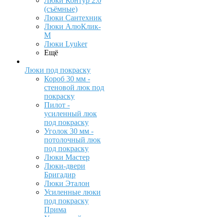
Люки Контур 2.0
(съёмные)
Люки Сантехник
Люки АлюКлик-
М
Люки Lyuker
Ещё
Люки под покраску
Короб 30 мм -
стеновой люк под
покраску
Пилот -
усиленный люк
под покраску
Уголок 30 мм -
потолочный люк
под покраску
Люки Мастер
Люки-двери
Бригадир
Люки Эталон
Усиленные люки
под покраску
Прима