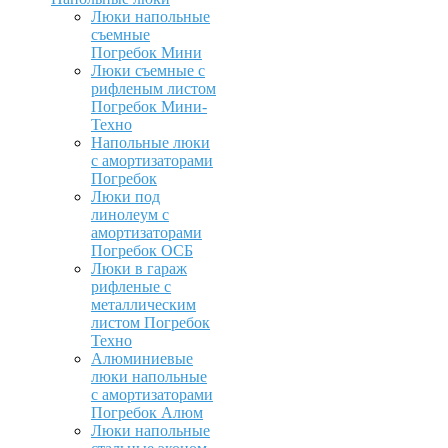
Люки напольные
съемные
Погребок Мини
Люки съемные с
рифленым листом
Погребок Мини-
Техно
Напольные люки
с амортизаторами
Погребок
Люки под
линолеум с
амортизаторами
Погребок ОСБ
Люки в гараж
рифленые с
металлическим
листом Погребок
Техно
Алюминиевые
люки напольные
с амортизаторами
Погребок Алюм
Люки напольные