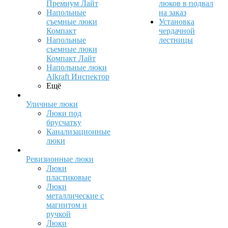
Премиум Лайт
люков в подвал
Напольные
на заказ
съемные люки
Установка
Компакт
чердачной
Напольные
лестницы
съемные люки
Компакт Лайт
Напольные люки
Alkraft Инспектор
Ещё
Уличные люки
Люки под
брусчатку
Канализационные
люки
Ревизионные люки
Люки
пластиковые
Люки
металлические с
магнитом и
ручкой
Люки