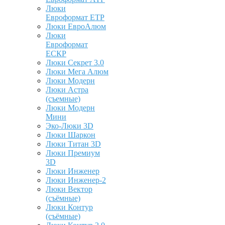
Люки
Евроформат ЕТР
Люки ЕвроАлюм
Люки
Евроформат
ЕСКР
Люки Секрет 3.0
Люки Мега Алюм
Люки Модерн
Люки Астра
(съемные)
Люки Модерн
Мини
Эко-Люки 3D
Люки Шаркон
Люки Титан 3D
Люки Премиум
3D
Люки Инженер
Люки Инженер-2
Люки Вектор
(съёмные)
Люки Контур
(съёмные)