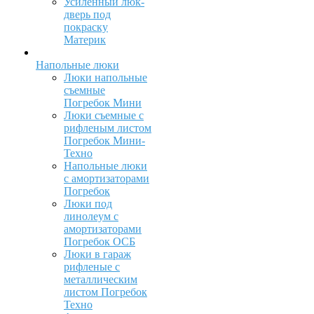
Усиленный люк-
дверь под
покраску
Материк
Напольные люки
Люки напольные
съемные
Погребок Мини
Люки съемные с
рифленым листом
Погребок Мини-
Техно
Напольные люки
с амортизаторами
Погребок
Люки под
линолеум с
амортизаторами
Погребок ОСБ
Люки в гараж
рифленые с
металлическим
листом Погребок
Техно