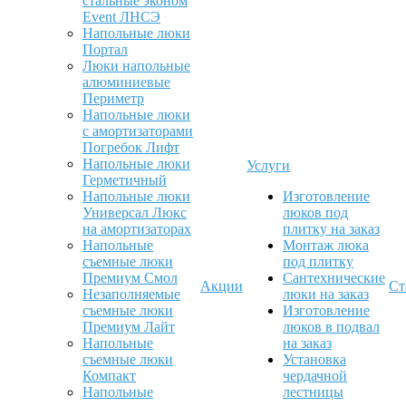
стальные эконом
Event ЛНСЭ
Напольные люки
Портал
Люки напольные
алюминиевые
Периметр
Напольные люки
с амортизаторами
Погребок Лифт
Напольные люки
Услуги
Герметичный
Напольные люки
Изготовление
Универсал Люкс
люков под
на амортизаторах
плитку на заказ
Напольные
Монтаж люка
съемные люки
под плитку
Премиум Смол
Сантехнические
Акции
Ст
Незаполняемые
люки на заказ
съемные люки
Изготовление
Премиум Лайт
люков в подвал
Напольные
на заказ
съемные люки
Установка
Компакт
чердачной
Напольные
лестницы