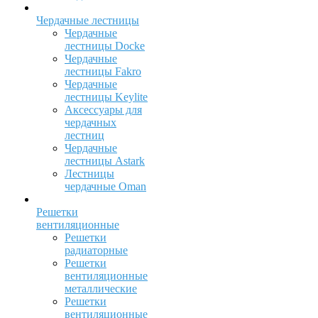
Чердачные лестницы
Чердачные
лестницы Docke
Чердачные
лестницы Fakro
Чердачные
лестницы Keylite
Аксессуары для
чердачных
лестниц
Чердачные
лестницы Astark
Лестницы
чердачные Oman
Решетки
вентиляционные
Решетки
радиаторные
Решетки
вентиляционные
металлические
Решетки
вентиляционные