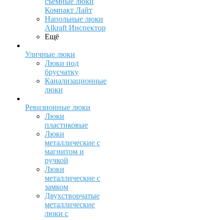
съемные люки
Компакт Лайт
Напольные люки
Alkraft Инспектор
Ещё
Уличные люки
Люки под
брусчатку
Канализационные
люки
Ревизионные люки
Люки
пластиковые
Люки
металлические с
магнитом и
ручкой
Люки
металлические с
замком
Двухстворчатые
металлические
люки с