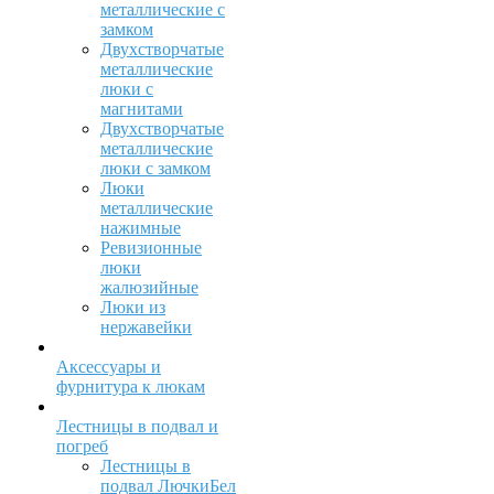
металлические с
замком
Двухстворчатые
металлические
люки с
магнитами
Двухстворчатые
металлические
люки с замком
Люки
металлические
нажимные
Ревизионные
люки
жалюзийные
Люки из
нержавейки
Аксессуары и
фурнитура к люкам
Лестницы в подвал и
погреб
Лестницы в
подвал ЛючкиБел