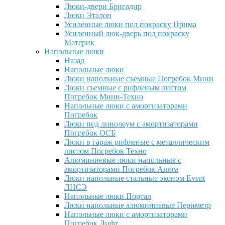
Люки-двери Бригадир
Люки Эталон
Усиленные люки под покраску Прима
Усиленный люк-дверь под покраску
Материк
Напольные люки
Назад
Напольные люки
Люки напольные съемные Погребок Мини
Люки съемные с рифленым листом
Погребок Мини-Техно
Напольные люки с амортизаторами
Погребок
Люки под линолеум с амортизаторами
Погребок ОСБ
Люки в гараж рифленые с металлическим
листом Погребок Техно
Алюминиевые люки напольные с
амортизаторами Погребок Алюм
Люки напольные стальные эконом Event
ЛНСЭ
Напольные люки Портал
Люки напольные алюминиевые Периметр
Напольные люки с амортизаторами
Погребок Лифт