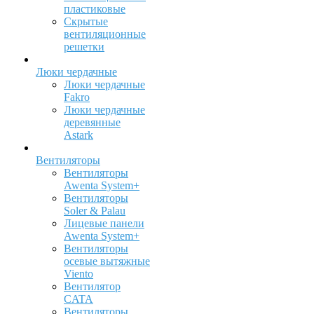
пластиковые
Скрытые
вентиляционные
решетки
Люки чердачные
Люки чердачные
Fakro
Люки чердачные
деревянные
Astark
Вентиляторы
Вентиляторы
Awenta System+
Вентиляторы
Soler & Palau
Лицевые панели
Awenta System+
Вентиляторы
осевые вытяжные
Viento
Вентилятор
CATA
Вентиляторы