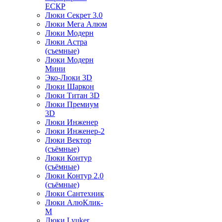
ЕСКР
Люки Секрет 3.0
Люки Мега Алюм
Люки Модерн
Люки Астра
(съемные)
Люки Модерн
Мини
Эко-Люки 3D
Люки Шаркон
Люки Титан 3D
Люки Премиум
3D
Люки Инженер
Люки Инженер-2
Люки Вектор
(съёмные)
Люки Контур
(съёмные)
Люки Контур 2.0
(съёмные)
Люки Сантехник
Люки АлюКлик-
М
Люки Lyuker