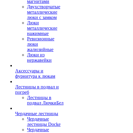
магнитами
Двухстворчатые
металлические
люки с замком
Люки
металлические
нажимные
Ревизионные
люки
жалюзийные
Люки из
нержавейки
Аксессуары и
фурнитура к люкам
Лестницы в подвал и
погреб
Лестницы в
подвал ЛючкиБел
Чердачные лестницы
Чердачные
лестницы Docke
Чердачные