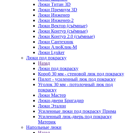
Люки Титан 3D
Люки Премиум 3D
Люки Инженер
Люки Инженер-2
Люки Вектор (съёмные)
Люки Контур (съёмные)
Люки Контур 2.0 (съёмные)
Люки Сантехник
Люки АлюКлик-М
Люки Lyuker
Люки под покраску
Назад
Люки под покраску
Короб 30 мм - стеновой люк под покраску
Пилот - усиленный люк под покраску
Уголок 30 мм - потолочный люк под
покраску
Люки Мастер
Люки-двери Бригадир
Люки Эталон
Усиленные люки под покраску Прима
Усиленный люк-дверь под покраску
Материк
Напольные люки
Назад