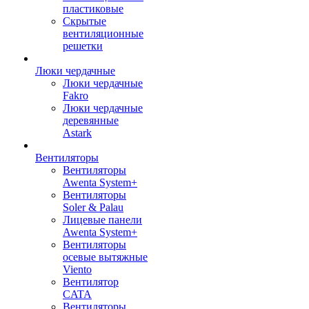
пластиковые
Скрытые
вентиляционные
решетки
Люки чердачные
Люки чердачные
Fakro
Люки чердачные
деревянные
Astark
Вентиляторы
Вентиляторы
Awenta System+
Вентиляторы
Soler & Palau
Лицевые панели
Awenta System+
Вентиляторы
осевые вытяжные
Viento
Вентилятор
CATA
Вентиляторы