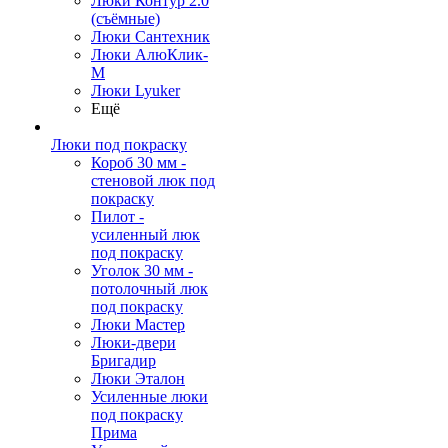
Люки Контур 2.0
(съёмные)
Люки Сантехник
Люки АлюКлик-
М
Люки Lyuker
Ещё
Люки под покраску
Короб 30 мм -
стеновой люк под
покраску
Пилот -
усиленный люк
под покраску
Уголок 30 мм -
потолочный люк
под покраску
Люки Мастер
Люки-двери
Бригадир
Люки Эталон
Усиленные люки
под покраску
Прима