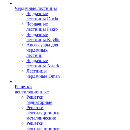
Чердачные лестницы
Чердачные
лестницы Docke
Чердачные
лестницы Fakro
Чердачные
лестницы Keylite
Аксессуары для
чердачных
лестниц
Чердачные
лестницы Astark
Лестницы
чердачные Oman
Решетки
вентиляционные
Решетки
радиаторные
Решетки
вентиляционные
металлические
Решетки
вентиляционные