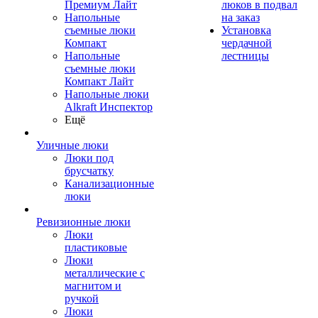
Премиум Лайт
люков в подвал
Напольные
на заказ
съемные люки
Установка
Компакт
чердачной
Напольные
лестницы
съемные люки
Компакт Лайт
Напольные люки
Alkraft Инспектор
Ещё
Уличные люки
Люки под
брусчатку
Канализационные
люки
Ревизионные люки
Люки
пластиковые
Люки
металлические с
магнитом и
ручкой
Люки