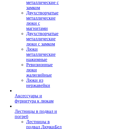
металлические с
замком
Двухстворчатые
металлические
люки с
магнитами
Двухстворчатые
металлические
люки с замком
Люки
металлические
нажимные
Ревизионные
люки
жалюзийные
Люки из
нержавейки
Аксессуары и
фурнитура к люкам
Лестницы в подвал и
погреб
Лестницы в
подвал ЛючкиБел