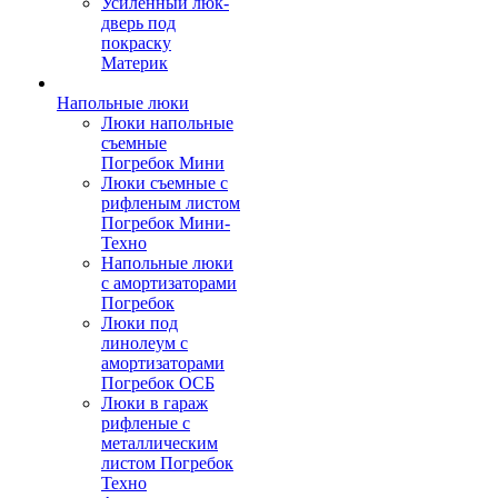
Усиленный люк-
дверь под
покраску
Материк
Напольные люки
Люки напольные
съемные
Погребок Мини
Люки съемные с
рифленым листом
Погребок Мини-
Техно
Напольные люки
с амортизаторами
Погребок
Люки под
линолеум с
амортизаторами
Погребок ОСБ
Люки в гараж
рифленые с
металлическим
листом Погребок
Техно