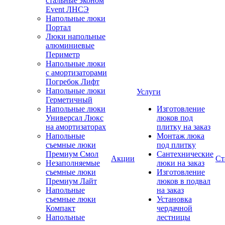
стальные эконом
Event ЛНСЭ
Напольные люки
Портал
Люки напольные
алюминиевые
Периметр
Напольные люки
с амортизаторами
Погребок Лифт
Напольные люки
Услуги
Герметичный
Напольные люки
Изготовление
Универсал Люкс
люков под
на амортизаторах
плитку на заказ
Напольные
Монтаж люка
съемные люки
под плитку
Премиум Смол
Сантехнические
Акции
Ст
Незаполняемые
люки на заказ
съемные люки
Изготовление
Премиум Лайт
люков в подвал
Напольные
на заказ
съемные люки
Установка
Компакт
чердачной
Напольные
лестницы