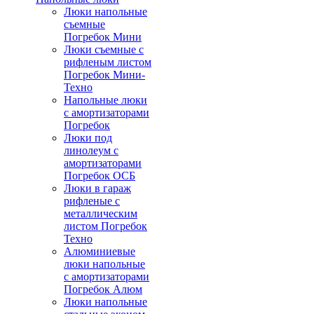
Люки напольные
съемные
Погребок Мини
Люки съемные с
рифленым листом
Погребок Мини-
Техно
Напольные люки
с амортизаторами
Погребок
Люки под
линолеум с
амортизаторами
Погребок ОСБ
Люки в гараж
рифленые с
металлическим
листом Погребок
Техно
Алюминиевые
люки напольные
с амортизаторами
Погребок Алюм
Люки напольные