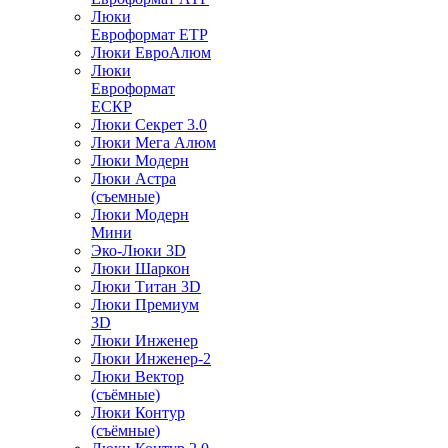
Люки
Евроформат ЕТР
Люки ЕвроАлюм
Люки
Евроформат
ЕСКР
Люки Секрет 3.0
Люки Мега Алюм
Люки Модерн
Люки Астра
(съемные)
Люки Модерн
Мини
Эко-Люки 3D
Люки Шаркон
Люки Титан 3D
Люки Премиум
3D
Люки Инженер
Люки Инженер-2
Люки Вектор
(съёмные)
Люки Контур
(съёмные)