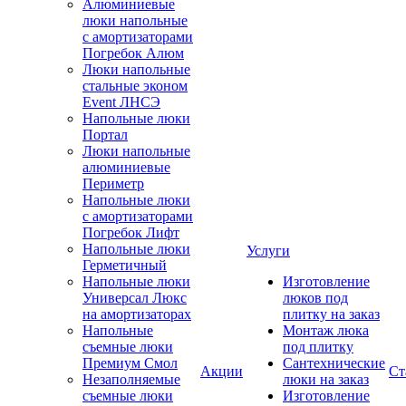
Алюминиевые
люки напольные
с амортизаторами
Погребок Алюм
Люки напольные
стальные эконом
Event ЛНСЭ
Напольные люки
Портал
Люки напольные
алюминиевые
Периметр
Напольные люки
с амортизаторами
Погребок Лифт
Напольные люки
Услуги
Герметичный
Напольные люки
Изготовление
Универсал Люкс
люков под
на амортизаторах
плитку на заказ
Напольные
Монтаж люка
съемные люки
под плитку
Премиум Смол
Сантехнические
Акции
Ст
Незаполняемые
люки на заказ
съемные люки
Изготовление