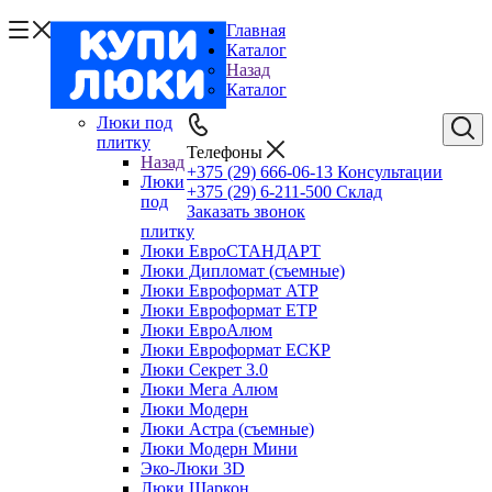
Главная
Каталог
Назад
Каталог
Люки под
плитку
Телефоны
Назад
+375 (29) 666-06-13
Консультации
Люки
+375 (29) 6-211-500
Склад
под
Заказать звонок
плитку
Люки ЕвроСТАНДАРТ
Люки Дипломат (съемные)
Люки Евроформат АТР
Люки Евроформат ЕТР
Люки ЕвроАлюм
Люки Евроформат ЕСКР
Люки Секрет 3.0
Люки Мега Алюм
Люки Модерн
Люки Астра (съемные)
Люки Модерн Мини
Эко-Люки 3D
Люки Шаркон