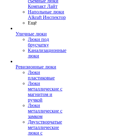
съемные люки
Компакт Лайт
Напольные люки
Alkraft Инспектор
Ещё
Уличные люки
Люки под
брусчатку
Канализационные
люки
Ревизионные люки
Люки
пластиковые
Люки
металлические с
магнитом и
ручкой
Люки
металлические с
замком
Двухстворчатые
металлические
люки с