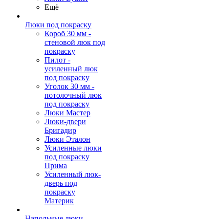
Ещё
Люки под покраску
Короб 30 мм -
стеновой люк под
покраску
Пилот -
усиленный люк
под покраску
Уголок 30 мм -
потолочный люк
под покраску
Люки Мастер
Люки-двери
Бригадир
Люки Эталон
Усиленные люки
под покраску
Прима
Усиленный люк-
дверь под
покраску
Материк
Напольные люки