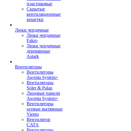
пластиковые
Скрытые
вентиляционные
решетки
Люки чердачные
Люки чердачные
Fakro
Люки чердачные
деревянные
Astark
Вентиляторы
Вентиляторы
Awenta System+
Вентиляторы
Soler & Palau
Лицевые панели
Awenta System+
Вентиляторы
осевые вытяжные
Viento
Вентилятор
CATA
Вентиляторы