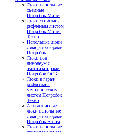
Люки напольные
съемные
Погребок Мини
Люки съемные с
рифленым листом
Погребок Мини-
Техно
Напольные люки
с амортизаторами
Погребок
Люки под
линолеум с
амортизаторами
Погребок ОСБ
Люки в гараж
рифленые с
металлическим
листом Погребок
Техно
Алюминиевые
люки напольные
с амортизаторами
Погребок Алюм
Люки напольные