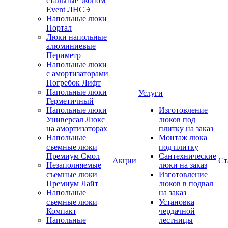
стальные эконом
Event ЛНСЭ
Напольные люки
Портал
Люки напольные
алюминиевые
Периметр
Напольные люки
с амортизаторами
Погребок Лифт
Напольные люки
Услуги
Герметичный
Напольные люки
Изготовление
Универсал Люкс
люков под
на амортизаторах
плитку на заказ
Напольные
Монтаж люка
съемные люки
под плитку
Премиум Смол
Сантехнические
Акции
Ст
Незаполняемые
люки на заказ
съемные люки
Изготовление
Премиум Лайт
люков в подвал
Напольные
на заказ
съемные люки
Установка
Компакт
чердачной
Напольные
лестницы