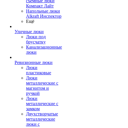
съемные люки
Компакт Лайт
Напольные люки
Alkraft Инспектор
Ещё
Уличные люки
Люки под
брусчатку
Канализационные
люки
Ревизионные люки
Люки
пластиковые
Люки
металлические с
магнитом и
ручкой
Люки
металлические с
замком
Двухстворчатые
металлические
люки с