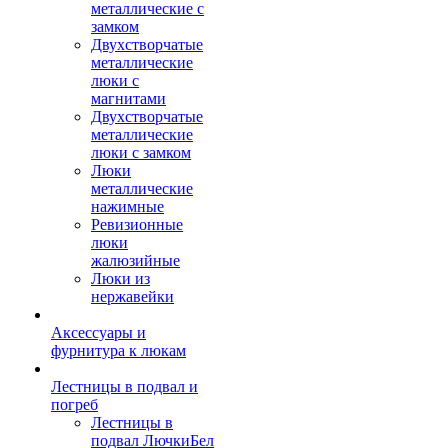
металлические с
замком
Двухстворчатые
металлические
люки с
магнитами
Двухстворчатые
металлические
люки с замком
Люки
металлические
нажимные
Ревизионные
люки
жалюзийные
Люки из
нержавейки
Аксессуары и
фурнитура к люкам
Лестницы в подвал и
погреб
Лестницы в
подвал ЛючкиБел