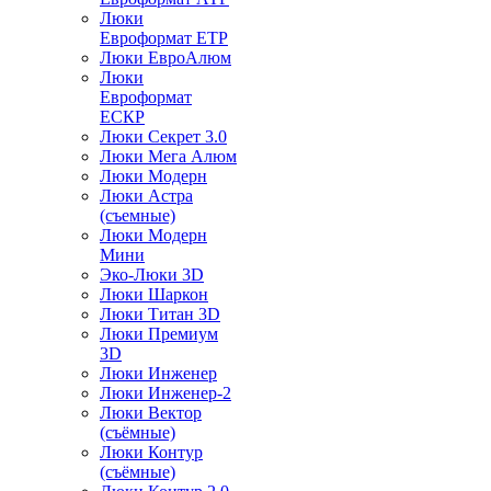
Люки
Евроформат ЕТР
Люки ЕвроАлюм
Люки
Евроформат
ЕСКР
Люки Секрет 3.0
Люки Мега Алюм
Люки Модерн
Люки Астра
(съемные)
Люки Модерн
Мини
Эко-Люки 3D
Люки Шаркон
Люки Титан 3D
Люки Премиум
3D
Люки Инженер
Люки Инженер-2
Люки Вектор
(съёмные)
Люки Контур
(съёмные)