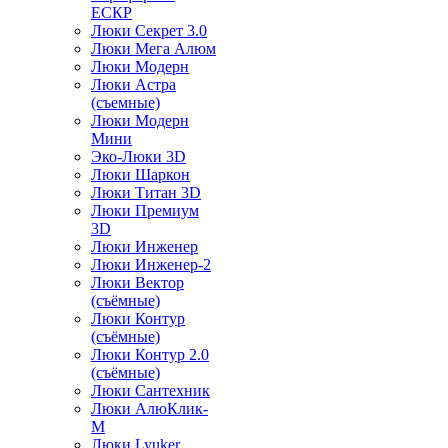
ЕСКР
Люки Секрет 3.0
Люки Мега Алюм
Люки Модерн
Люки Астра
(съемные)
Люки Модерн
Мини
Эко-Люки 3D
Люки Шаркон
Люки Титан 3D
Люки Премиум
3D
Люки Инженер
Люки Инженер-2
Люки Вектор
(съёмные)
Люки Контур
(съёмные)
Люки Контур 2.0
(съёмные)
Люки Сантехник
Люки АлюКлик-
М
Люки Lyuker