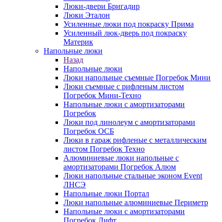
Люки-двери Бригадир
Люки Эталон
Усиленные люки под покраску Прима
Усиленный люк-дверь под покраску
Материк
Напольные люки
Назад
Напольные люки
Люки напольные съемные Погребок Мини
Люки съемные с рифленым листом
Погребок Мини-Техно
Напольные люки с амортизаторами
Погребок
Люки под линолеум с амортизаторами
Погребок ОСБ
Люки в гараж рифленые с металлическим
листом Погребок Техно
Алюминиевые люки напольные с
амортизаторами Погребок Алюм
Люки напольные стальные эконом Event
ЛНСЭ
Напольные люки Портал
Люки напольные алюминиевые Периметр
Напольные люки с амортизаторами
Погребок Лифт