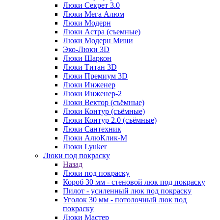
Люки Секрет 3.0
Люки Мега Алюм
Люки Модерн
Люки Астра (съемные)
Люки Модерн Мини
Эко-Люки 3D
Люки Шаркон
Люки Титан 3D
Люки Премиум 3D
Люки Инженер
Люки Инженер-2
Люки Вектор (съёмные)
Люки Контур (съёмные)
Люки Контур 2.0 (съёмные)
Люки Сантехник
Люки АлюКлик-М
Люки Lyuker
Люки под покраску
Назад
Люки под покраску
Короб 30 мм - стеновой люк под покраску
Пилот - усиленный люк под покраску
Уголок 30 мм - потолочный люк под
покраску
Люки Мастер