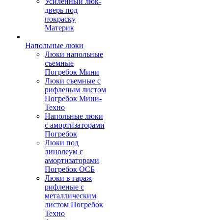
Усиленный люк-
дверь под
покраску
Материк
Напольные люки
Люки напольные
съемные
Погребок Мини
Люки съемные с
рифленым листом
Погребок Мини-
Техно
Напольные люки
с амортизаторами
Погребок
Люки под
линолеум с
амортизаторами
Погребок ОСБ
Люки в гараж
рифленые с
металлическим
листом Погребок
Техно