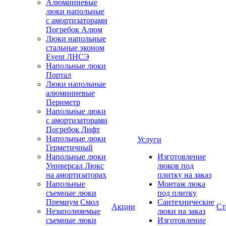
Алюминиевые
люки напольные
с амортизаторами
Погребок Алюм
Люки напольные
стальные эконом
Event ЛНСЭ
Напольные люки
Портал
Люки напольные
алюминиевые
Периметр
Напольные люки
с амортизаторами
Погребок Лифт
Напольные люки
Услуги
Герметичный
Напольные люки
Изготовление
Универсал Люкс
люков под
на амортизаторах
плитку на заказ
Напольные
Монтаж люка
съемные люки
под плитку
Премиум Смол
Сантехнические
Акции
Ст
Незаполняемые
люки на заказ
съемные люки
Изготовление