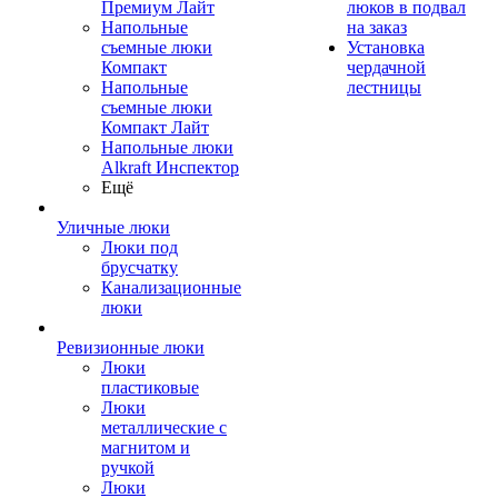
Премиум Лайт
люков в подвал
Напольные
на заказ
съемные люки
Установка
Компакт
чердачной
Напольные
лестницы
съемные люки
Компакт Лайт
Напольные люки
Alkraft Инспектор
Ещё
Уличные люки
Люки под
брусчатку
Канализационные
люки
Ревизионные люки
Люки
пластиковые
Люки
металлические с
магнитом и
ручкой
Люки