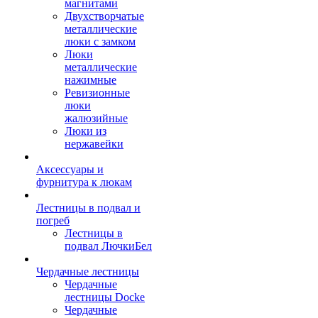
магнитами
Двухстворчатые
металлические
люки с замком
Люки
металлические
нажимные
Ревизионные
люки
жалюзийные
Люки из
нержавейки
Аксессуары и
фурнитура к люкам
Лестницы в подвал и
погреб
Лестницы в
подвал ЛючкиБел
Чердачные лестницы
Чердачные
лестницы Docke
Чердачные