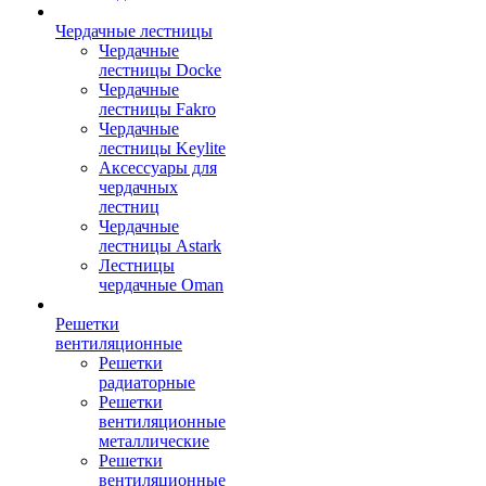
Чердачные лестницы
Чердачные
лестницы Docke
Чердачные
лестницы Fakro
Чердачные
лестницы Keylite
Аксессуары для
чердачных
лестниц
Чердачные
лестницы Astark
Лестницы
чердачные Oman
Решетки
вентиляционные
Решетки
радиаторные
Решетки
вентиляционные
металлические
Решетки
вентиляционные