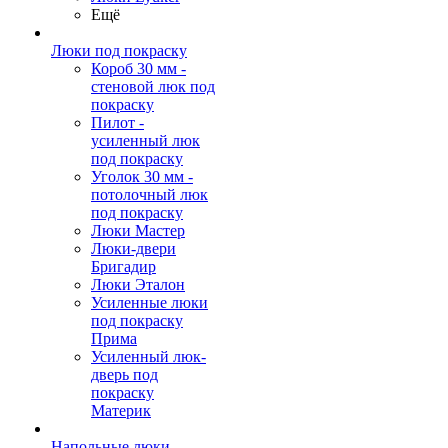
Ещё
Люки под покраску
Короб 30 мм -
стеновой люк под
покраску
Пилот -
усиленный люк
под покраску
Уголок 30 мм -
потолочный люк
под покраску
Люки Мастер
Люки-двери
Бригадир
Люки Эталон
Усиленные люки
под покраску
Прима
Усиленный люк-
дверь под
покраску
Материк
Напольные люки