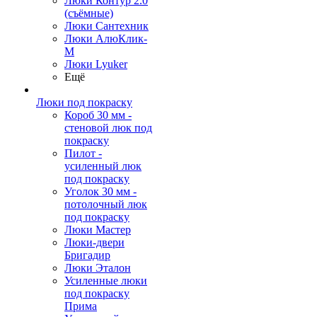
Люки Контур 2.0
(съёмные)
Люки Сантехник
Люки АлюКлик-
М
Люки Lyuker
Ещё
Люки под покраску
Короб 30 мм -
стеновой люк под
покраску
Пилот -
усиленный люк
под покраску
Уголок 30 мм -
потолочный люк
под покраску
Люки Мастер
Люки-двери
Бригадир
Люки Эталон
Усиленные люки
под покраску
Прима