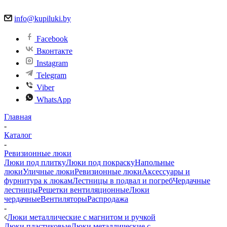
info@kupiluki.by
Facebook
Вконтакте
Instagram
Telegram
Viber
WhatsApp
Главная
-
Каталог
-
Ревизионные люки
Люки под плитку
Люки под покраску
Напольные
люки
Уличные люки
Ревизионные люки
Аксессуары и
фурнитура к люкам
Лестницы в подвал и погреб
Чердачные
лестницы
Решетки вентиляционные
Люки
чердачные
Вентиляторы
Распродажа
-
Люки металлические с магнитом и ручкой
Люки пластиковые
Люки металлические с