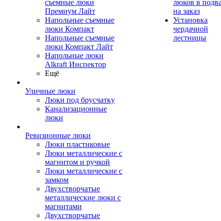
съемные люки
люков в подв
Премиум Лайт
на заказ
Напольные съемные
Установка
люки Компакт
чердачной
Напольные съемные
лестницы
люки Компакт Лайт
Напольные люки
Alkraft Инспектор
Ещё
Уличные люки
Люки под брусчатку
Канализационные
люки
Ревизионные люки
Люки пластиковые
Люки металлические с
магнитом и ручкой
Люки металлические с
замком
Двухстворчатые
металлические люки с
магнитами
Двухстворчатые