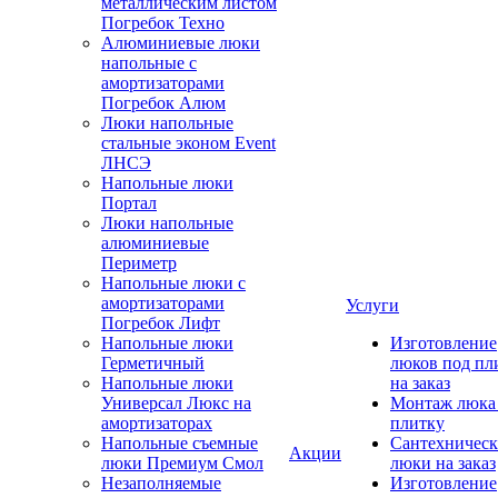
металлическим листом
Погребок Техно
Алюминиевые люки
напольные с
амортизаторами
Погребок Алюм
Люки напольные
стальные эконом Event
ЛНСЭ
Напольные люки
Портал
Люки напольные
алюминиевые
Периметр
Напольные люки с
амортизаторами
Услуги
Погребок Лифт
Напольные люки
Изготовление
Герметичный
люков под пл
Напольные люки
на заказ
Универсал Люкс на
Монтаж люка
амортизаторах
плитку
Напольные съемные
Сантехническ
Акции
люки Премиум Смол
люки на заказ
Незаполняемые
Изготовление