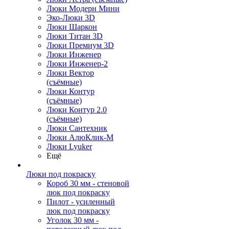
Люки Модерн Мини
Эко-Люки 3D
Люки Шаркон
Люки Титан 3D
Люки Премиум 3D
Люки Инженер
Люки Инженер-2
Люки Вектор
(съёмные)
Люки Контур
(съёмные)
Люки Контур 2.0
(съёмные)
Люки Сантехник
Люки АлюКлик-М
Люки Lyuker
Ещё
Люки под покраску
Короб 30 мм - стеновой
люк под покраску
Пилот - усиленный
люк под покраску
Уголок 30 мм -