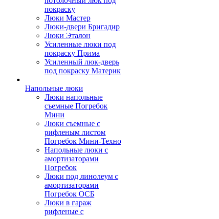
потолочный люк под
покраску
Люки Мастер
Люки-двери Бригадир
Люки Эталон
Усиленные люки под
покраску Прима
Усиленный люк-дверь
под покраску Материк
Напольные люки
Люки напольные
съемные Погребок
Мини
Люки съемные с
рифленым листом
Погребок Мини-Техно
Напольные люки с
амортизаторами
Погребок
Люки под линолеум с
амортизаторами
Погребок ОСБ
Люки в гараж
рифленые с