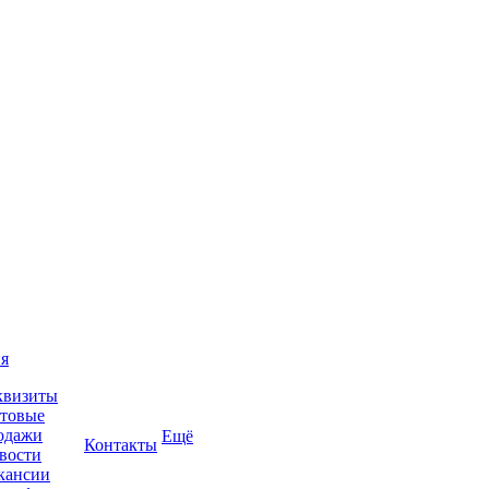
я
квизиты
товые
одажи
Ещё
Контакты
вости
кансии