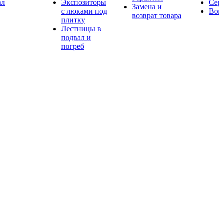
ал
Экспозиторы
Се
Замена и
с люками под
Во
возврат товара
плитку
Лестницы в
подвал и
погреб