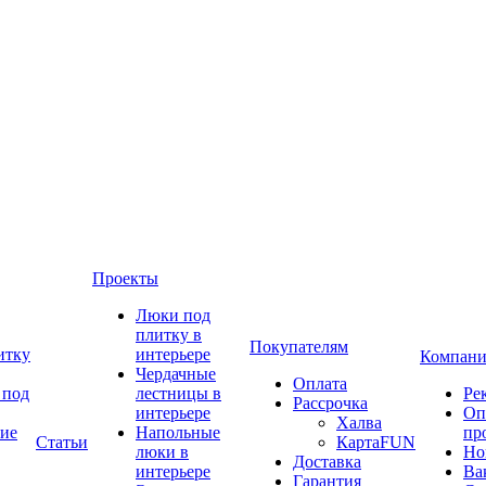
Проекты
Люки под
плитку в
Покупателям
итку
интерьере
Компани
Чердачные
Оплата
 под
лестницы в
Ре
Рассрочка
интерьере
Оп
Халва
ие
Напольные
пр
Статьи
КартаFUN
люки в
Но
Доставка
интерьере
Ва
Гарантия