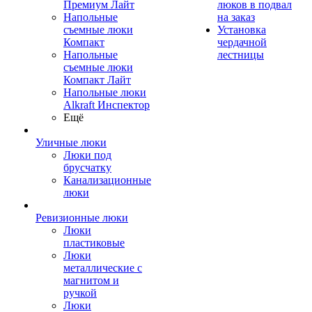
Премиум Лайт
люков в подвал
Напольные
на заказ
съемные люки
Установка
Компакт
чердачной
Напольные
лестницы
съемные люки
Компакт Лайт
Напольные люки
Alkraft Инспектор
Ещё
Уличные люки
Люки под
брусчатку
Канализационные
люки
Ревизионные люки
Люки
пластиковые
Люки
металлические с
магнитом и
ручкой
Люки