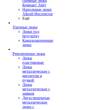
съемные люки
Компакт Лайт
Напольные люки
Alkraft Инспектор
Ещё
Уличные люки
Люки под
брусчатку
Канализационные
люки
Ревизионные люки
Люки
пластиковые
Люки
металлические с
магнитом и
ручкой
Люки
металлические с
замком
Двухстворчатые
металлические
люки с