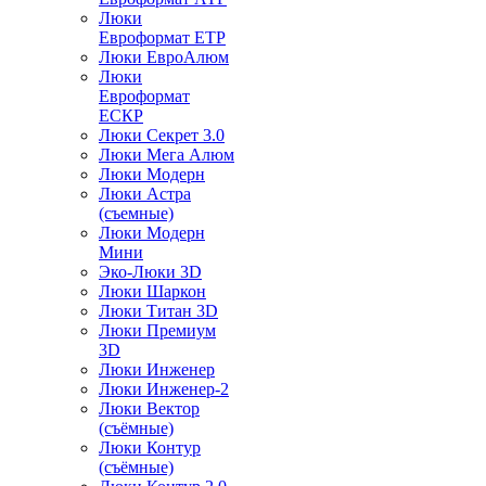
Люки
Евроформат ЕТР
Люки ЕвроАлюм
Люки
Евроформат
ЕСКР
Люки Секрет 3.0
Люки Мега Алюм
Люки Модерн
Люки Астра
(съемные)
Люки Модерн
Мини
Эко-Люки 3D
Люки Шаркон
Люки Титан 3D
Люки Премиум
3D
Люки Инженер
Люки Инженер-2
Люки Вектор
(съёмные)
Люки Контур
(съёмные)