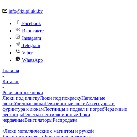
info@kupiluki.by
Facebook
Вконтакте
Instagram
Telegram
Viber
WhatsApp
Главная
-
Каталог
-
Ревизионные люки
Люки под плитку
Люки под покраску
Напольные
люки
Уличные люки
Ревизионные люки
Аксессуары и
фурнитура к люкам
Лестницы в подвал и погреб
Чердачные
лестницы
Решетки вентиляционные
Люки
чердачные
Вентиляторы
Распродажа
-
Люки металлические с магнитом и ручкой
Люки пластиковые
Люки металлические с