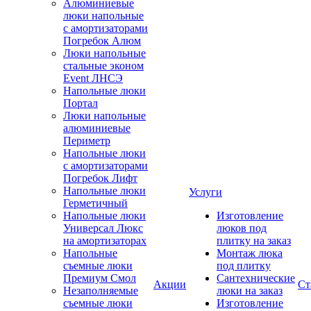
Алюминиевые
люки напольные
с амортизаторами
Погребок Алюм
Люки напольные
стальные эконом
Event ЛНСЭ
Напольные люки
Портал
Люки напольные
алюминиевые
Периметр
Напольные люки
с амортизаторами
Погребок Лифт
Напольные люки
Услуги
Герметичный
Напольные люки
Изготовление
Универсал Люкс
люков под
на амортизаторах
плитку на заказ
Напольные
Монтаж люка
съемные люки
под плитку
Премиум Смол
Сантехнические
Акции
Ст
Незаполняемые
люки на заказ
съемные люки
Изготовление