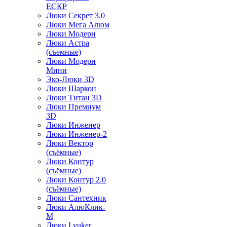
ЕСКР
Люки Секрет 3.0
Люки Мега Алюм
Люки Модерн
Люки Астра
(съемные)
Люки Модерн
Мини
Эко-Люки 3D
Люки Шаркон
Люки Титан 3D
Люки Премиум
3D
Люки Инженер
Люки Инженер-2
Люки Вектор
(съёмные)
Люки Контур
(съёмные)
Люки Контур 2.0
(съёмные)
Люки Сантехник
Люки АлюКлик-
М
Люки Lyuker