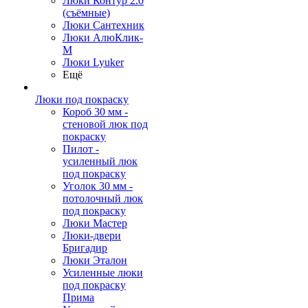
Люки Контур 2.0
(съёмные)
Люки Сантехник
Люки АлюКлик-
М
Люки Lyuker
Ещё
Люки под покраску
Короб 30 мм -
стеновой люк под
покраску
Пилот -
усиленный люк
под покраску
Уголок 30 мм -
потолочный люк
под покраску
Люки Мастер
Люки-двери
Бригадир
Люки Эталон
Усиленные люки
под покраску
Прима