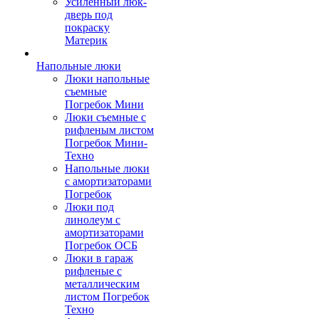
Усиленный люк-
дверь под
покраску
Материк
Напольные люки
Люки напольные
съемные
Погребок Мини
Люки съемные с
рифленым листом
Погребок Мини-
Техно
Напольные люки
с амортизаторами
Погребок
Люки под
линолеум с
амортизаторами
Погребок ОСБ
Люки в гараж
рифленые с
металлическим
листом Погребок
Техно