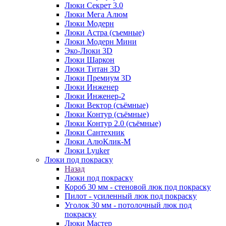
Люки Секрет 3.0
Люки Мега Алюм
Люки Модерн
Люки Астра (съемные)
Люки Модерн Мини
Эко-Люки 3D
Люки Шаркон
Люки Титан 3D
Люки Премиум 3D
Люки Инженер
Люки Инженер-2
Люки Вектор (съёмные)
Люки Контур (съёмные)
Люки Контур 2.0 (съёмные)
Люки Сантехник
Люки АлюКлик-М
Люки Lyuker
Люки под покраску
Назад
Люки под покраску
Короб 30 мм - стеновой люк под покраску
Пилот - усиленный люк под покраску
Уголок 30 мм - потолочный люк под
покраску
Люки Мастер