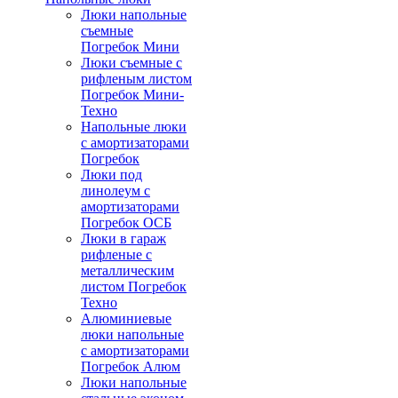
Люки напольные
съемные
Погребок Мини
Люки съемные с
рифленым листом
Погребок Мини-
Техно
Напольные люки
с амортизаторами
Погребок
Люки под
линолеум с
амортизаторами
Погребок ОСБ
Люки в гараж
рифленые с
металлическим
листом Погребок
Техно
Алюминиевые
люки напольные
с амортизаторами
Погребок Алюм
Люки напольные