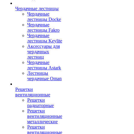
Чердачные лестницы
Чердачные
лестницы Docke
Чердачные
лестницы Fakro
Чердачные
лестницы Keylite
Аксессуары для
чердачных
лестниц
Чердачные
лестницы Astark
Лестницы
чердачные Oman
Решетки
вентиляционные
Решетки
радиаторные
Решетки
вентиляционные
металлические
Решетки
вентиляционные