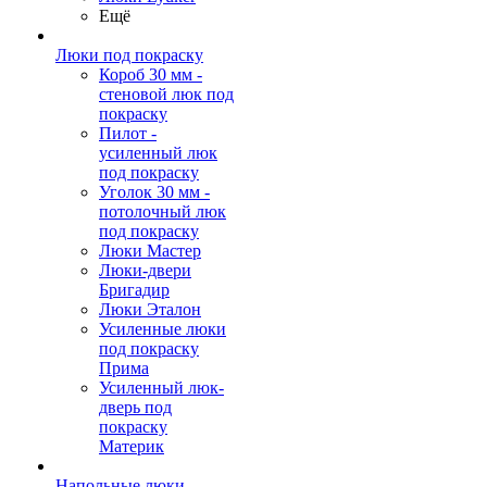
Ещё
Люки под покраску
Короб 30 мм -
стеновой люк под
покраску
Пилот -
усиленный люк
под покраску
Уголок 30 мм -
потолочный люк
под покраску
Люки Мастер
Люки-двери
Бригадир
Люки Эталон
Усиленные люки
под покраску
Прима
Усиленный люк-
дверь под
покраску
Материк
Напольные люки