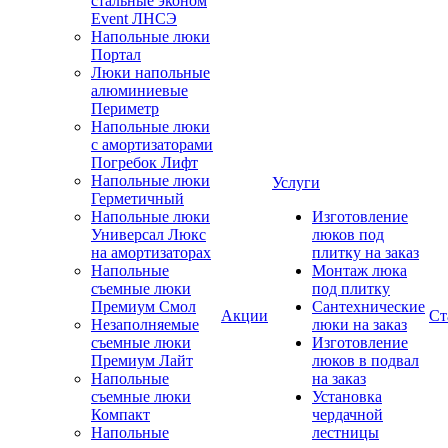
стальные эконом
Event ЛНСЭ
Напольные люки
Портал
Люки напольные
алюминиевые
Периметр
Напольные люки
с амортизаторами
Погребок Лифт
Напольные люки
Услуги
Герметичный
Напольные люки
Изготовление
Универсал Люкс
люков под
на амортизаторах
плитку на заказ
Напольные
Монтаж люка
съемные люки
под плитку
Премиум Смол
Сантехнические
Акции
Ст
Незаполняемые
люки на заказ
съемные люки
Изготовление
Премиум Лайт
люков в подвал
Напольные
на заказ
съемные люки
Установка
Компакт
чердачной
Напольные
лестницы