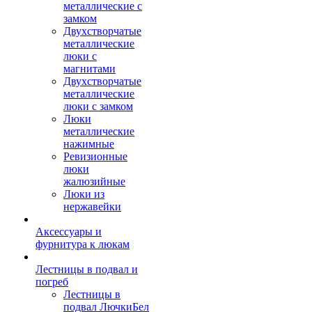
металлические с
замком
Двухстворчатые
металлические
люки с
магнитами
Двухстворчатые
металлические
люки с замком
Люки
металлические
нажимные
Ревизионные
люки
жалюзийные
Люки из
нержавейки
Аксессуары и
фурнитура к люкам
Лестницы в подвал и
погреб
Лестницы в
подвал ЛючкиБел