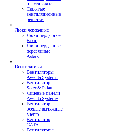
пластиковые
Скрытые
вентиляционные
решетки
Люки чердачные
Люки чердачные
Fakro
Люки чердачные
деревянные
Astark
Вентиляторы
Вентиляторы
Awenta System+
Вентиляторы
Soler & Palau
Лицевые панели
Awenta System+
Вентиляторы
осевые вытяжные
Viento
Вентилятор
CATA
Вентиляторы