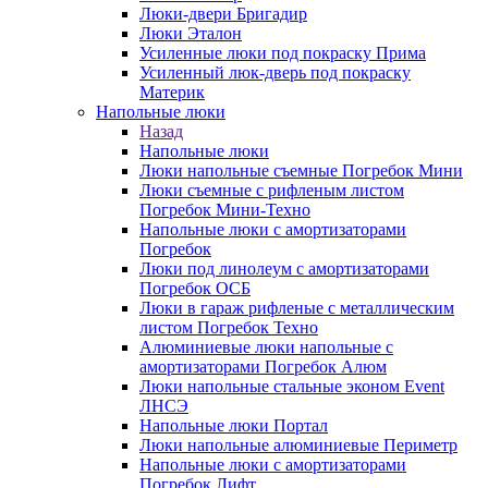
Люки-двери Бригадир
Люки Эталон
Усиленные люки под покраску Прима
Усиленный люк-дверь под покраску
Материк
Напольные люки
Назад
Напольные люки
Люки напольные съемные Погребок Мини
Люки съемные с рифленым листом
Погребок Мини-Техно
Напольные люки с амортизаторами
Погребок
Люки под линолеум с амортизаторами
Погребок ОСБ
Люки в гараж рифленые с металлическим
листом Погребок Техно
Алюминиевые люки напольные с
амортизаторами Погребок Алюм
Люки напольные стальные эконом Event
ЛНСЭ
Напольные люки Портал
Люки напольные алюминиевые Периметр
Напольные люки с амортизаторами
Погребок Лифт