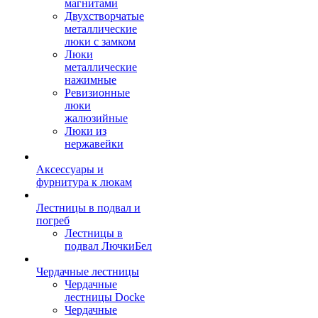
магнитами
Двухстворчатые
металлические
люки с замком
Люки
металлические
нажимные
Ревизионные
люки
жалюзийные
Люки из
нержавейки
Аксессуары и
фурнитура к люкам
Лестницы в подвал и
погреб
Лестницы в
подвал ЛючкиБел
Чердачные лестницы
Чердачные
лестницы Docke
Чердачные