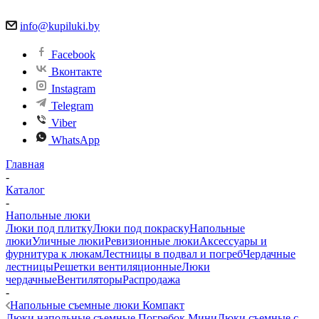
info@kupiluki.by
Facebook
Вконтакте
Instagram
Telegram
Viber
WhatsApp
Главная
-
Каталог
-
Напольные люки
Люки под плитку
Люки под покраску
Напольные
люки
Уличные люки
Ревизионные люки
Аксессуары и
фурнитура к люкам
Лестницы в подвал и погреб
Чердачные
лестницы
Решетки вентиляционные
Люки
чердачные
Вентиляторы
Распродажа
-
Напольные съемные люки Компакт
Люки напольные съемные Погребок Мини
Люки съемные с