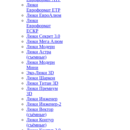
Люки
Евроформат ЕТР
Люки ЕвроАлюм
Люки
Евроформат
ЕСКР
Люки Секрет 3.0
Люки Мега Алюм
Люки Модерн
Люки Астра
(съемные)
Люки Модерн
Мини
Эко-Люки 3D
Люки Шаркон
Люки Титан 3D
Люки Премиум
3D
Люки Инженер
Люки Инженер-2
Люки Вектор
(съёмные)
Люки Контур
(съёмные)