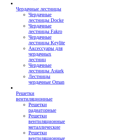
Чердачные лестницы
Чердачные
лестницы Docke
Чердачные
лестницы Fakro
Чердачные
лестницы Keylite
Аксессуары для
чердачных
лестниц
Чердачные
лестницы Astark
Лестницы
чердачные Oman
Решетки
вентиляционные
Решетки
радиаторные
Решетки
вентиляционные
металлические
Решетки
вентиляционные