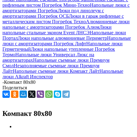
рифленым листом Погребок Мини-Техно
Напольные люки с
амортизаторами Погребок
Люки под линолеум с
амортизаторами Погребок ОСБ
Люки в гараж рифленые с
металлическим листом Погребок Техно
Алюминиевые люки
напольные с амортизаторами Погребок Алюм
Люки
напольные стальные эконом Event ЛНСЭ
Напольные люки
Портал
Люки напольные алюминиевые Периметр
Напольные
люки с амортизаторами Погребок Лифт
Напольные люки
Герметичный
Люки напольные утепленные Погребок
Термо
Напольные люки Универсал Люкс на
амортизаторах
Напольные съемные люки Премиум
Смол
Незаполняемые съемные люки Премиум
Лайт
Напольные съемные люки Компакт Лайт
Напольные
люки Alkraft Инспектор
-
Компакт 80х80
Поделиться
Компакт 80х80