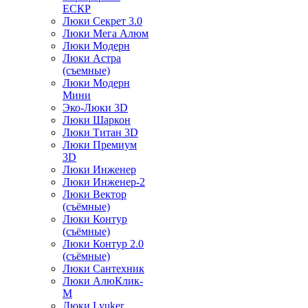
ЕСКР
Люки Секрет 3.0
Люки Мега Алюм
Люки Модерн
Люки Астра
(съемные)
Люки Модерн
Мини
Эко-Люки 3D
Люки Шаркон
Люки Титан 3D
Люки Премиум
3D
Люки Инженер
Люки Инженер-2
Люки Вектор
(съёмные)
Люки Контур
(съёмные)
Люки Контур 2.0
(съёмные)
Люки Сантехник
Люки АлюКлик-
М
Люки Lyuker