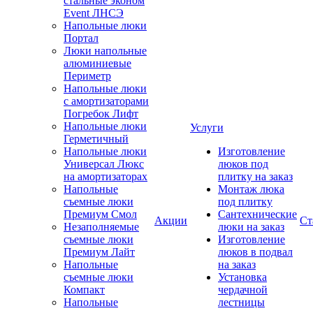
стальные эконом
Event ЛНСЭ
Напольные люки
Портал
Люки напольные
алюминиевые
Периметр
Напольные люки
с амортизаторами
Погребок Лифт
Напольные люки
Услуги
Герметичный
Напольные люки
Изготовление
Универсал Люкс
люков под
на амортизаторах
плитку на заказ
Напольные
Монтаж люка
съемные люки
под плитку
Премиум Смол
Сантехнические
Акции
Ст
Незаполняемые
люки на заказ
съемные люки
Изготовление
Премиум Лайт
люков в подвал
Напольные
на заказ
съемные люки
Установка
Компакт
чердачной
Напольные
лестницы