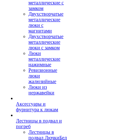
металлические с
замком
Двухстворчатые
металлические
люки с
магнитами
Двухстворчатые
металлические
люки с замком
Люки
металлические
нажимные
Ревизионные
люки
жалюзийные
Люки из
нержавейки
Аксессуары и
фурнитура к люкам
Лестницы в подвал и
погреб
Лестницы в
подвал ЛючкиБел