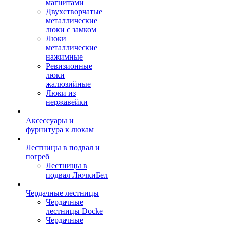
магнитами
Двухстворчатые
металлические
люки с замком
Люки
металлические
нажимные
Ревизионные
люки
жалюзийные
Люки из
нержавейки
Аксессуары и
фурнитура к люкам
Лестницы в подвал и
погреб
Лестницы в
подвал ЛючкиБел
Чердачные лестницы
Чердачные
лестницы Docke
Чердачные