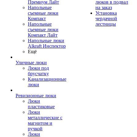
Премиум Лайт
люков в подвал
Напольные
на заказ
съемные люки
Установка
Компакт
чердачной
Напольные
лестницы
съемные люки
Компакт Лайт
Напольные люки
Alkraft Инспектор
Ещё
Уличные люки
Люки под
брусчатку
Канализационные
люки
Ревизионные люки
Люки
пластиковые
Люки
металлические с
магнитом и
ручкой
Люки