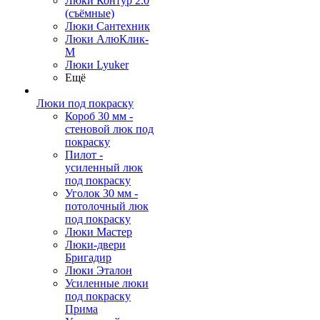
Люки Контур 2.0
(съёмные)
Люки Сантехник
Люки АлюКлик-
М
Люки Lyuker
Ещё
Люки под покраску
Короб 30 мм -
стеновой люк под
покраску
Пилот -
усиленный люк
под покраску
Уголок 30 мм -
потолочный люк
под покраску
Люки Мастер
Люки-двери
Бригадир
Люки Эталон
Усиленные люки
под покраску
Прима