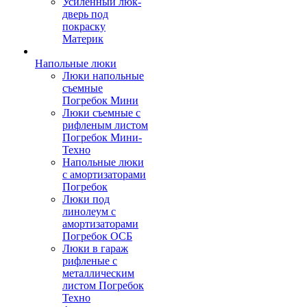
Усиленный люк-
дверь под
покраску
Материк
Напольные люки
Люки напольные
съемные
Погребок Мини
Люки съемные с
рифленым листом
Погребок Мини-
Техно
Напольные люки
с амортизаторами
Погребок
Люки под
линолеум с
амортизаторами
Погребок ОСБ
Люки в гараж
рифленые с
металлическим
листом Погребок
Техно