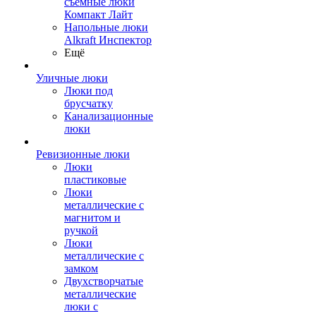
съемные люки
Компакт Лайт
Напольные люки
Alkraft Инспектор
Ещё
Уличные люки
Люки под
брусчатку
Канализационные
люки
Ревизионные люки
Люки
пластиковые
Люки
металлические с
магнитом и
ручкой
Люки
металлические с
замком
Двухстворчатые
металлические
люки с