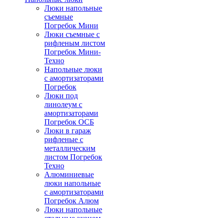
Люки напольные
съемные
Погребок Мини
Люки съемные с
рифленым листом
Погребок Мини-
Техно
Напольные люки
с амортизаторами
Погребок
Люки под
линолеум с
амортизаторами
Погребок ОСБ
Люки в гараж
рифленые с
металлическим
листом Погребок
Техно
Алюминиевые
люки напольные
с амортизаторами
Погребок Алюм
Люки напольные