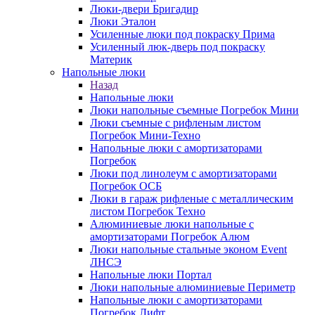
Люки-двери Бригадир
Люки Эталон
Усиленные люки под покраску Прима
Усиленный люк-дверь под покраску
Материк
Напольные люки
Назад
Напольные люки
Люки напольные съемные Погребок Мини
Люки съемные с рифленым листом
Погребок Мини-Техно
Напольные люки с амортизаторами
Погребок
Люки под линолеум с амортизаторами
Погребок ОСБ
Люки в гараж рифленые с металлическим
листом Погребок Техно
Алюминиевые люки напольные с
амортизаторами Погребок Алюм
Люки напольные стальные эконом Event
ЛНСЭ
Напольные люки Портал
Люки напольные алюминиевые Периметр
Напольные люки с амортизаторами
Погребок Лифт