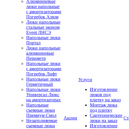
Алюминиевые
люки напольные
с амортизаторами
Погребок Алюм
Люки напольные
стальные эконом
Event ЛНСЭ
Напольные люки
Портал
Люки напольные
алюминиевые
Периметр
Напольные люки
с амортизаторами
Погребок Лифт
Напольные люки
Услуги
Герметичный
Напольные люки
Изготовление
Универсал Люкс
люков под
на амортизаторах
плитку на заказ
Напольные
Монтаж люка
съемные люки
под плитку
Премиум Смол
Сантехнические
Акции
Ст
Незаполняемые
люки на заказ
съемные люки
Изготовление