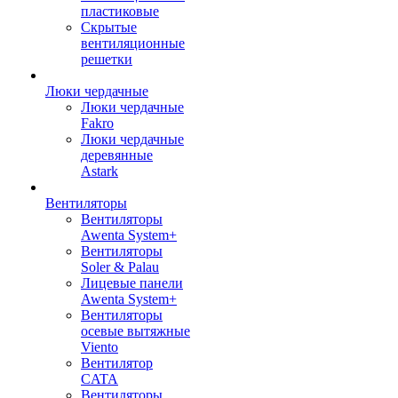
пластиковые
Скрытые
вентиляционные
решетки
Люки чердачные
Люки чердачные
Fakro
Люки чердачные
деревянные
Astark
Вентиляторы
Вентиляторы
Awenta System+
Вентиляторы
Soler & Palau
Лицевые панели
Awenta System+
Вентиляторы
осевые вытяжные
Viento
Вентилятор
CATA
Вентиляторы