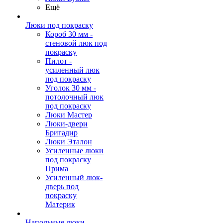
Ещё
Люки под покраску
Короб 30 мм -
стеновой люк под
покраску
Пилот -
усиленный люк
под покраску
Уголок 30 мм -
потолочный люк
под покраску
Люки Мастер
Люки-двери
Бригадир
Люки Эталон
Усиленные люки
под покраску
Прима
Усиленный люк-
дверь под
покраску
Материк
Напольные люки