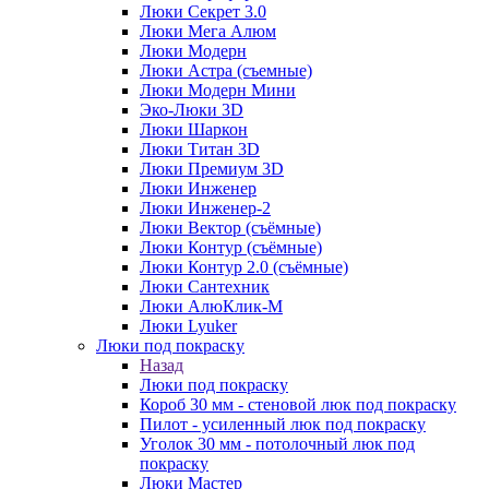
Люки Секрет 3.0
Люки Мега Алюм
Люки Модерн
Люки Астра (съемные)
Люки Модерн Мини
Эко-Люки 3D
Люки Шаркон
Люки Титан 3D
Люки Премиум 3D
Люки Инженер
Люки Инженер-2
Люки Вектор (съёмные)
Люки Контур (съёмные)
Люки Контур 2.0 (съёмные)
Люки Сантехник
Люки АлюКлик-М
Люки Lyuker
Люки под покраску
Назад
Люки под покраску
Короб 30 мм - стеновой люк под покраску
Пилот - усиленный люк под покраску
Уголок 30 мм - потолочный люк под
покраску
Люки Мастер