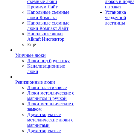
съемные люки
люков в подв
Премиум Лайт
на заказ
Напольные съемные
Установка
люки Компакт
чердачной
Напольные съемные
лестницы
люки Компакт Лайт
Напольные люки
Alkraft Инспектор
Ещё
Уличные люки
Люки под брусчатку
Канализационные
люки
Ревизионные люки
Люки пластиковые
Люки металлические с
магнитом и ручкой
Люки металлические с
замком
Двухстворчатые
металлические люки с
магнитами
Двухстворчатые