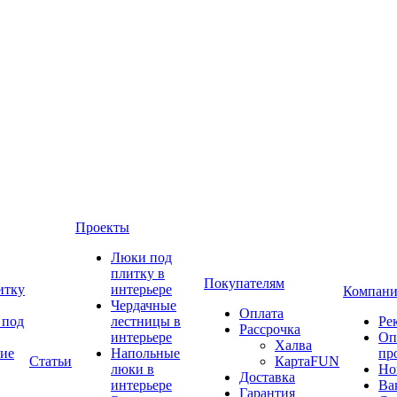
Проекты
Люки под
плитку в
Покупателям
итку
интерьере
Компани
Чердачные
Оплата
 под
лестницы в
Ре
Рассрочка
интерьере
Оп
Халва
ие
Напольные
пр
Статьи
КартаFUN
люки в
Но
Доставка
интерьере
Ва
Гарантия