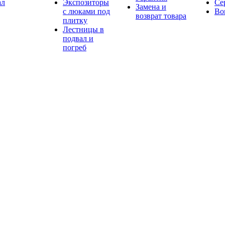
ал
Экспозиторы
Се
Замена и
с люками под
Во
возврат товара
плитку
Лестницы в
подвал и
погреб