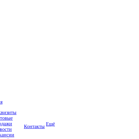
я
квизиты
товые
одажи
Ещё
Контакты
вости
кансии