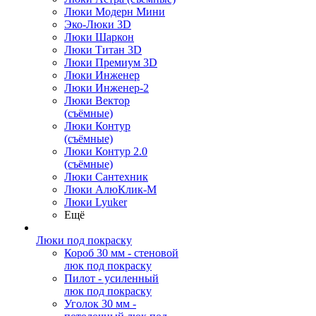
Люки Модерн Мини
Эко-Люки 3D
Люки Шаркон
Люки Титан 3D
Люки Премиум 3D
Люки Инженер
Люки Инженер-2
Люки Вектор
(съёмные)
Люки Контур
(съёмные)
Люки Контур 2.0
(съёмные)
Люки Сантехник
Люки АлюКлик-М
Люки Lyuker
Ещё
Люки под покраску
Короб 30 мм - стеновой
люк под покраску
Пилот - усиленный
люк под покраску
Уголок 30 мм -