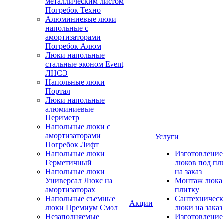
металлическим листом
Погребок Техно
Алюминиевые люки
напольные с
амортизаторами
Погребок Алюм
Люки напольные
стальные эконом Event
ЛНСЭ
Напольные люки
Портал
Люки напольные
алюминиевые
Периметр
Напольные люки с
амортизаторами
Услуги
Погребок Лифт
Напольные люки
Изготовление
Герметичный
люков под пл
Напольные люки
на заказ
Универсал Люкс на
Монтаж люка
амортизаторах
плитку
Напольные съемные
Сантехническ
Акции
люки Премиум Смол
люки на заказ
Незаполняемые
Изготовление