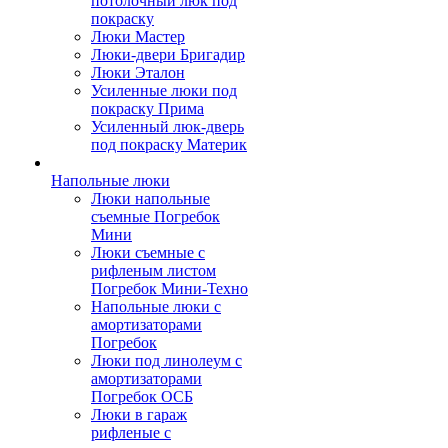
потолочный люк под
покраску
Люки Мастер
Люки-двери Бригадир
Люки Эталон
Усиленные люки под
покраску Прима
Усиленный люк-дверь
под покраску Материк
Напольные люки
Люки напольные
съемные Погребок
Мини
Люки съемные с
рифленым листом
Погребок Мини-Техно
Напольные люки с
амортизаторами
Погребок
Люки под линолеум с
амортизаторами
Погребок ОСБ
Люки в гараж
рифленые с