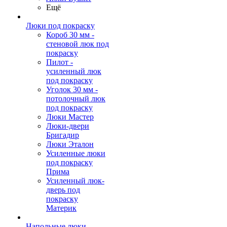
Ещё
Люки под покраску
Короб 30 мм -
стеновой люк под
покраску
Пилот -
усиленный люк
под покраску
Уголок 30 мм -
потолочный люк
под покраску
Люки Мастер
Люки-двери
Бригадир
Люки Эталон
Усиленные люки
под покраску
Прима
Усиленный люк-
дверь под
покраску
Материк
Напольные люки