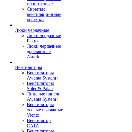
пластиковые
Скрытые
вентиляционные
решетки
Люки чердачные
Люки чердачные
Fakro
Люки чердачные
деревянные
Astark
Вентиляторы
Вентиляторы
Awenta System+
Вентиляторы
Soler & Palau
Лицевые панели
Awenta System+
Вентиляторы
осевые вытяжные
Viento
Вентилятор
CATA
Вентиляторы