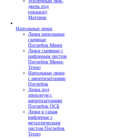
Усиленный люк-
дверь под
покраску
Материк
Напольные люки
Люки напольные
съемные
Погребок Мини
Люки съемные с
рифленым листом
Погребок Мини-
Техно
Напольные люки
с амортизаторами
Погребок
Люки под
линолеум с
амортизаторами
Погребок ОСБ
Люки в гараж
рифленые с
металлическим
листом Погребок
Техно