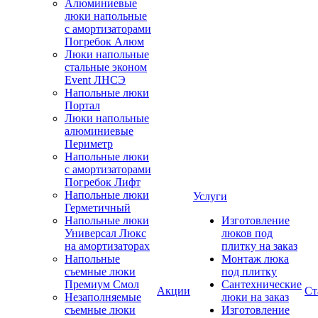
Алюминиевые
люки напольные
с амортизаторами
Погребок Алюм
Люки напольные
стальные эконом
Event ЛНСЭ
Напольные люки
Портал
Люки напольные
алюминиевые
Периметр
Напольные люки
с амортизаторами
Погребок Лифт
Напольные люки
Услуги
Герметичный
Напольные люки
Изготовление
Универсал Люкс
люков под
на амортизаторах
плитку на заказ
Напольные
Монтаж люка
съемные люки
под плитку
Премиум Смол
Сантехнические
Акции
Ст
Незаполняемые
люки на заказ
съемные люки
Изготовление