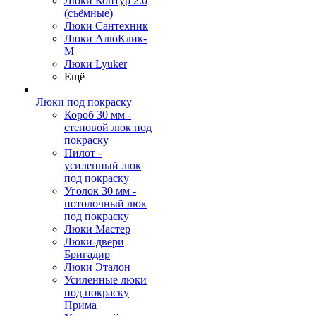
Люки Контур 2.0
(съёмные)
Люки Сантехник
Люки АлюКлик-
М
Люки Lyuker
Ещё
Люки под покраску
Короб 30 мм -
стеновой люк под
покраску
Пилот -
усиленный люк
под покраску
Уголок 30 мм -
потолочный люк
под покраску
Люки Мастер
Люки-двери
Бригадир
Люки Эталон
Усиленные люки
под покраску
Прима