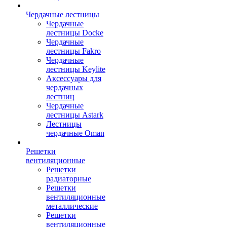
Чердачные лестницы
Чердачные
лестницы Docke
Чердачные
лестницы Fakro
Чердачные
лестницы Keylite
Аксессуары для
чердачных
лестниц
Чердачные
лестницы Astark
Лестницы
чердачные Oman
Решетки
вентиляционные
Решетки
радиаторные
Решетки
вентиляционные
металлические
Решетки
вентиляционные