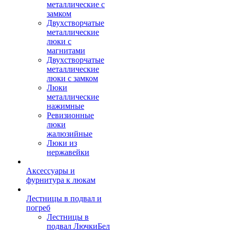
металлические с
замком
Двухстворчатые
металлические
люки с
магнитами
Двухстворчатые
металлические
люки с замком
Люки
металлические
нажимные
Ревизионные
люки
жалюзийные
Люки из
нержавейки
Аксессуары и
фурнитура к люкам
Лестницы в подвал и
погреб
Лестницы в
подвал ЛючкиБел