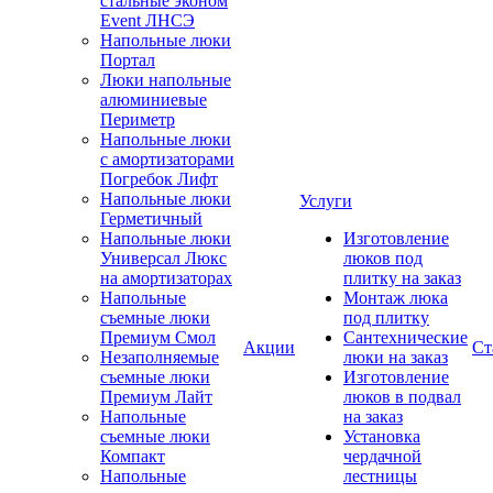
стальные эконом
Event ЛНСЭ
Напольные люки
Портал
Люки напольные
алюминиевые
Периметр
Напольные люки
с амортизаторами
Погребок Лифт
Напольные люки
Услуги
Герметичный
Напольные люки
Изготовление
Универсал Люкс
люков под
на амортизаторах
плитку на заказ
Напольные
Монтаж люка
съемные люки
под плитку
Премиум Смол
Сантехнические
Акции
Ст
Незаполняемые
люки на заказ
съемные люки
Изготовление
Премиум Лайт
люков в подвал
Напольные
на заказ
съемные люки
Установка
Компакт
чердачной
Напольные
лестницы