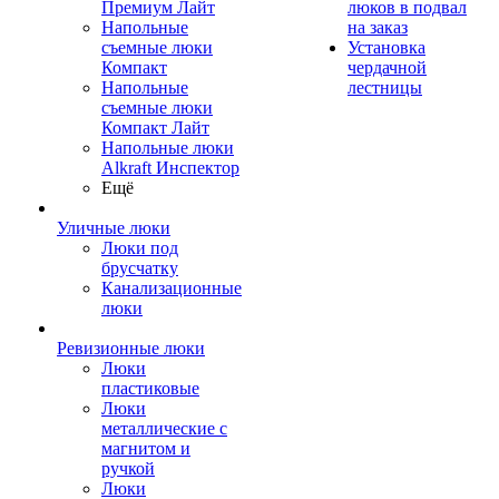
Премиум Лайт
люков в подвал
Напольные
на заказ
съемные люки
Установка
Компакт
чердачной
Напольные
лестницы
съемные люки
Компакт Лайт
Напольные люки
Alkraft Инспектор
Ещё
Уличные люки
Люки под
брусчатку
Канализационные
люки
Ревизионные люки
Люки
пластиковые
Люки
металлические с
магнитом и
ручкой
Люки