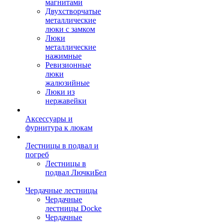
магнитами
Двухстворчатые
металлические
люки с замком
Люки
металлические
нажимные
Ревизионные
люки
жалюзийные
Люки из
нержавейки
Аксессуары и
фурнитура к люкам
Лестницы в подвал и
погреб
Лестницы в
подвал ЛючкиБел
Чердачные лестницы
Чердачные
лестницы Docke
Чердачные