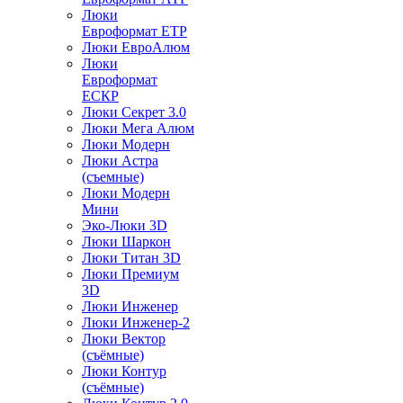
Люки
Евроформат ЕТР
Люки ЕвроАлюм
Люки
Евроформат
ЕСКР
Люки Секрет 3.0
Люки Мега Алюм
Люки Модерн
Люки Астра
(съемные)
Люки Модерн
Мини
Эко-Люки 3D
Люки Шаркон
Люки Титан 3D
Люки Премиум
3D
Люки Инженер
Люки Инженер-2
Люки Вектор
(съёмные)
Люки Контур
(съёмные)