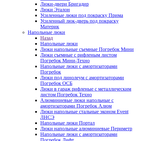
Люки-двери Бригадир
Люки Эталон
Усиленные люки под покраску Прима
Усиленный люк-дверь под покраску
Материк
Напольные люки
Назад
Напольные люки
Люки напольные съемные Погребок Мини
Люки съемные с рифленым листом
Погребок Мини-Техно
Напольные люки с амортизаторами
Погребок
Люки под линолеум с амортизаторами
Погребок ОСБ
Люки в гараж рифленые с металлическим
листом Погребок Техно
Алюминиевые люки напольные с
амортизаторами Погребок Алюм
Люки напольные стальные эконом Event
ЛНСЭ
Напольные люки Портал
Люки напольные алюминиевые Периметр
Напольные люки с амортизаторами
Погребок Лифт