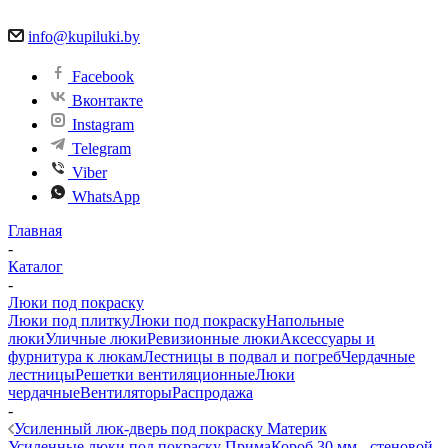
info@kupiluki.by
Facebook
Вконтакте
Instagram
Telegram
Viber
WhatsApp
Главная
-
Каталог
-
Люки под покраску
Люки под плитку
Люки под покраску
Напольные
люки
Уличные люки
Ревизионные люки
Аксессуары и
фурнитура к люкам
Лестницы в подвал и погреб
Чердачные
лестницы
Решетки вентиляционные
Люки
чердачные
Вентиляторы
Распродажа
-
Усиленный люк-дверь под покраску Материк
Усиленные люки под покраску Прима
Короб 30 мм - стеновой