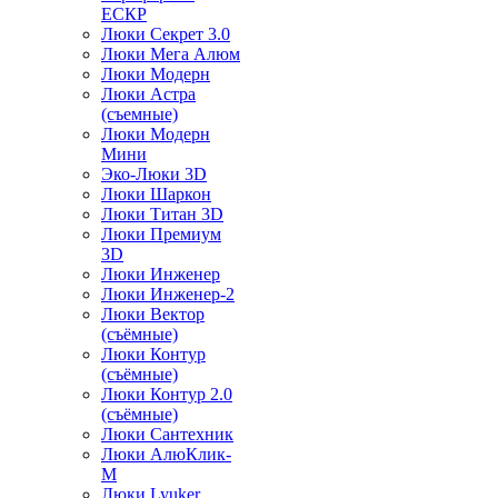
ЕСКР
Люки Секрет 3.0
Люки Мега Алюм
Люки Модерн
Люки Астра
(съемные)
Люки Модерн
Мини
Эко-Люки 3D
Люки Шаркон
Люки Титан 3D
Люки Премиум
3D
Люки Инженер
Люки Инженер-2
Люки Вектор
(съёмные)
Люки Контур
(съёмные)
Люки Контур 2.0
(съёмные)
Люки Сантехник
Люки АлюКлик-
М
Люки Lyuker