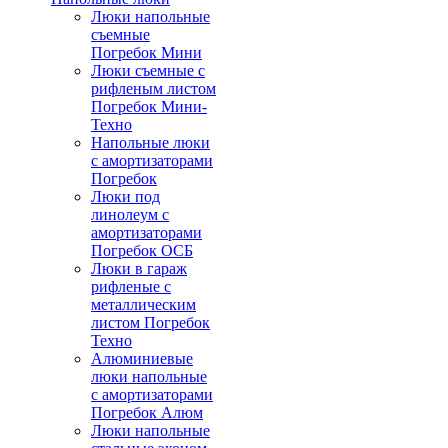
Люки напольные
съемные
Погребок Мини
Люки съемные с
рифленым листом
Погребок Мини-
Техно
Напольные люки
с амортизаторами
Погребок
Люки под
линолеум с
амортизаторами
Погребок ОСБ
Люки в гараж
рифленые с
металлическим
листом Погребок
Техно
Алюминиевые
люки напольные
с амортизаторами
Погребок Алюм
Люки напольные