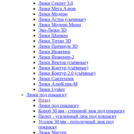
Люки Секрет 3.0
Люки Мега Алюм
Люки Модерн
Люки Астра (съемные)
Люки Модерн Мини
Эко-Люки 3D
Люки Шаркон
Люки Титан 3D
Люки Премиум 3D
Люки Инженер
Люки Инженер-2
Люки Вектор (съёмные)
Люки Контур (съёмные)
Люки Контур 2.0 (съёмные)
Люки Сантехник
Люки АлюКлик-М
Люки Lyuker
Люки под покраску
Назад
Люки под покраску
Короб 30 мм - стеновой люк под покраску
Пилот - усиленный люк под покраску
Уголок 30 мм - потолочный люк под
покраску
Люки Мастер