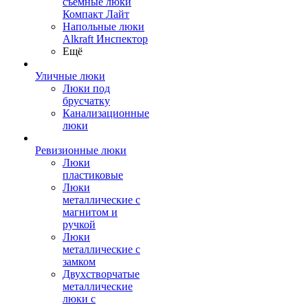
съемные люки
Компакт Лайт
Напольные люки
Alkraft Инспектор
Ещё
Уличные люки
Люки под
брусчатку
Канализационные
люки
Ревизионные люки
Люки
пластиковые
Люки
металлические с
магнитом и
ручкой
Люки
металлические с
замком
Двухстворчатые
металлические
люки с