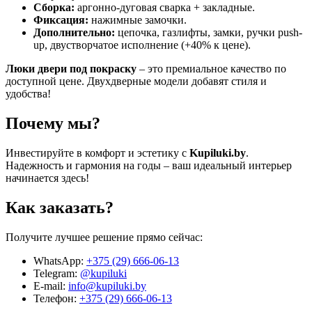
Сборка:
аргонно-дуговая сварка + закладные.
Фиксация:
нажимные замочки.
Дополнительно:
цепочка, газлифты, замки, ручки push-
up, двустворчатое исполнение (+40% к цене).
Люки двери под покраску
– это премиальное качество по
доступной цене. Двухдверные модели добавят стиля и
удобства!
Почему мы?
Инвестируйте в комфорт и эстетику с
Kupiluki.by
.
Надежность и гармония на годы – ваш идеальный интерьер
начинается здесь!
Как заказать?
Получите лучшее решение прямо сейчас:
WhatsApp:
+375 (29) 666-06-13
Telegram:
@kupiluki
E-mail:
info@kupiluki.by
Телефон:
+375 (29) 666-06-13