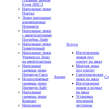
стальные эконом
Event ЛНСЭ
Напольные люки
Портал
Люки напольные
алюминиевые
Периметр
Напольные люки
с амортизаторами
Погребок Лифт
Напольные люки
Услуги
Герметичный
Напольные люки
Изготовление
Универсал Люкс
люков под
на амортизаторах
плитку на заказ
Напольные
Монтаж люка
съемные люки
под плитку
Премиум Смол
Сантехнические
Акции
Ст
Незаполняемые
люки на заказ
съемные люки
Изготовление
Премиум Лайт
люков в подвал
Напольные
на заказ
съемные люки
Установка
Компакт
чердачной
Напольные
лестницы