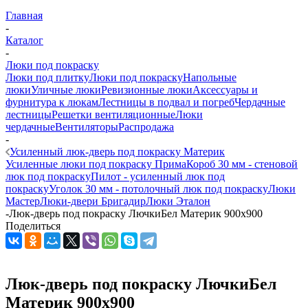
Главная
-
Каталог
-
Люки под покраску
Люки под плитку
Люки под покраску
Напольные
люки
Уличные люки
Ревизионные люки
Аксессуары и
фурнитура к люкам
Лестницы в подвал и погреб
Чердачные
лестницы
Решетки вентиляционные
Люки
чердачные
Вентиляторы
Распродажа
-
Усиленный люк-дверь под покраску Материк
Усиленные люки под покраску Прима
Короб 30 мм - стеновой
люк под покраску
Пилот - усиленный люк под
покраску
Уголок 30 мм - потолочный люк под покраску
Люки
Мастер
Люки-двери Бригадир
Люки Эталон
-
Люк-дверь под покраску ЛючкиБел Материк 900х900
Поделиться
Люк-дверь под покраску ЛючкиБел
Материк 900х900