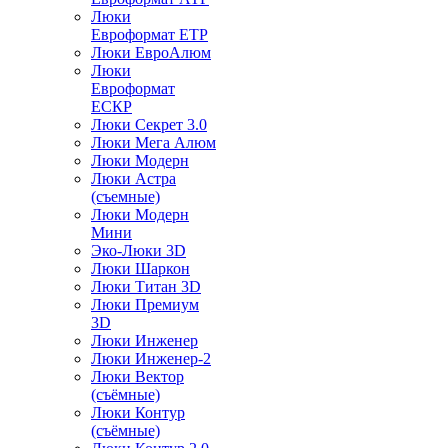
Люки
Евроформат ЕТР
Люки ЕвроАлюм
Люки
Евроформат
ЕСКР
Люки Секрет 3.0
Люки Мега Алюм
Люки Модерн
Люки Астра
(съемные)
Люки Модерн
Мини
Эко-Люки 3D
Люки Шаркон
Люки Титан 3D
Люки Премиум
3D
Люки Инженер
Люки Инженер-2
Люки Вектор
(съёмные)
Люки Контур
(съёмные)