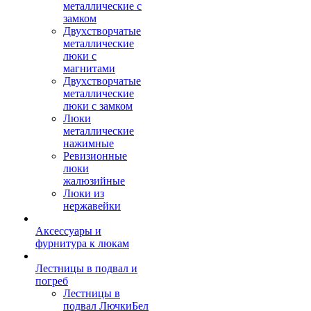
металлические с
замком
Двухстворчатые
металлические
люки с
магнитами
Двухстворчатые
металлические
люки с замком
Люки
металлические
нажимные
Ревизионные
люки
жалюзийные
Люки из
нержавейки
Аксессуары и
фурнитура к люкам
Лестницы в подвал и
погреб
Лестницы в
подвал ЛючкиБел