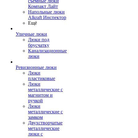
съемные люки
Компакт Лайт
Напольные люки
Alkraft Инспектор
Ещё
Уличные люки
Люки под
брусчатку
Канализационные
люки
Ревизионные люки
Люки
пластиковые
Люки
металлические с
магнитом и
ручкой
Люки
металлические с
замком
Двухстворчатые
металлические
люки с