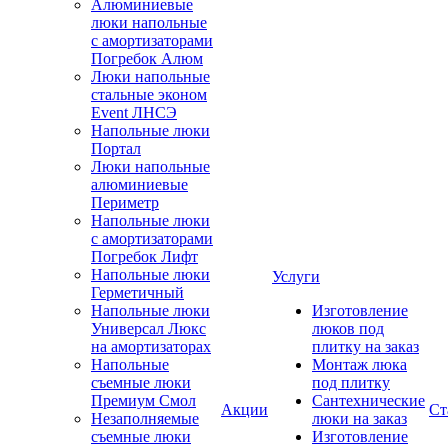
Алюминиевые
люки напольные
с амортизаторами
Погребок Алюм
Люки напольные
стальные эконом
Event ЛНСЭ
Напольные люки
Портал
Люки напольные
алюминиевые
Периметр
Напольные люки
с амортизаторами
Погребок Лифт
Напольные люки
Услуги
Герметичный
Напольные люки
Изготовление
Универсал Люкс
люков под
на амортизаторах
плитку на заказ
Напольные
Монтаж люка
съемные люки
под плитку
Премиум Смол
Сантехнические
Акции
Ст
Незаполняемые
люки на заказ
съемные люки
Изготовление