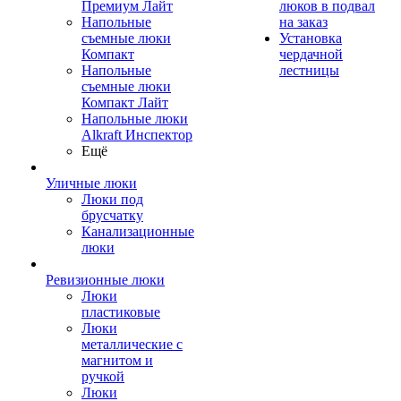
Премиум Лайт
люков в подвал
Напольные
на заказ
съемные люки
Установка
Компакт
чердачной
Напольные
лестницы
съемные люки
Компакт Лайт
Напольные люки
Alkraft Инспектор
Ещё
Уличные люки
Люки под
брусчатку
Канализационные
люки
Ревизионные люки
Люки
пластиковые
Люки
металлические с
магнитом и
ручкой
Люки