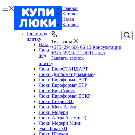
Главная
Каталог
Назад
Каталог
Люки под
плитку
Телефоны
Назад
+375 (29) 666-06-13
Консультации
Люки
+375 (29) 6-211-500
Склад
под
Заказать звонок
плитку
Люки ЕвроСТАНДАРТ
Люки Дипломат (съемные)
Люки Евроформат АТР
Люки Евроформат ЕТР
Люки ЕвроАлюм
Люки Евроформат ЕСКР
Люки Секрет 3.0
Люки Мега Алюм
Люки Модерн
Люки Астра (съемные)
Люки Модерн Мини
Эко-Люки 3D
Люки Шаркон