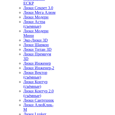
ЕСКР
Люки Секрет 3.0
Люки Мега Алюм
Люки Модерн
Люки Астра
(съемные)
Люки Модерн
Мини
Эко-Люки 3D
Люки Шаркон
Люки Титан 3D
Люки Премиум
3D
Люки Инженер
Люки Инженер-2
Люки Вектор
(съёмные)
Люки Контур
(съёмные)
Люки Контур 2.0
(съёмные)
Люки Сантехник
Люки АлюКлик-
М
Люки Lyuker