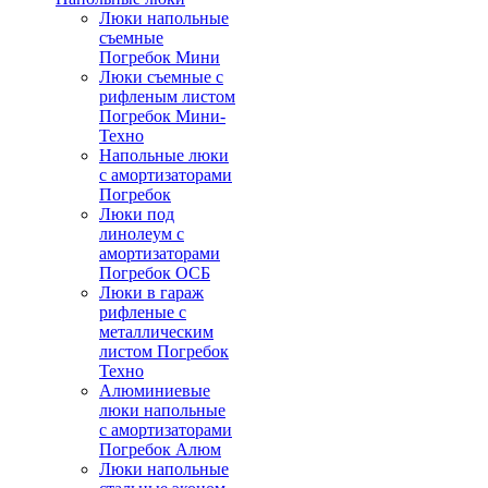
Люки напольные
съемные
Погребок Мини
Люки съемные с
рифленым листом
Погребок Мини-
Техно
Напольные люки
с амортизаторами
Погребок
Люки под
линолеум с
амортизаторами
Погребок ОСБ
Люки в гараж
рифленые с
металлическим
листом Погребок
Техно
Алюминиевые
люки напольные
с амортизаторами
Погребок Алюм
Люки напольные