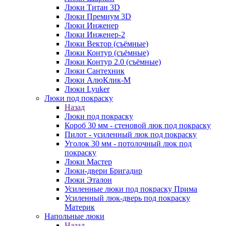
Люки Титан 3D
Люки Премиум 3D
Люки Инженер
Люки Инженер-2
Люки Вектор (съёмные)
Люки Контур (съёмные)
Люки Контур 2.0 (съёмные)
Люки Сантехник
Люки АлюКлик-М
Люки Lyuker
Люки под покраску
Назад
Люки под покраску
Короб 30 мм - стеновой люк под покраску
Пилот - усиленный люк под покраску
Уголок 30 мм - потолочный люк под
покраску
Люки Мастер
Люки-двери Бригадир
Люки Эталон
Усиленные люки под покраску Прима
Усиленный люк-дверь под покраску
Материк
Напольные люки
Назад