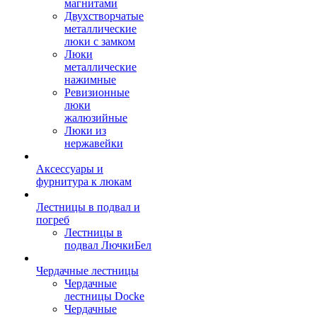
магнитами
Двухстворчатые
металлические
люки с замком
Люки
металлические
нажимные
Ревизионные
люки
жалюзийные
Люки из
нержавейки
Аксессуары и
фурнитура к люкам
Лестницы в подвал и
погреб
Лестницы в
подвал ЛючкиБел
Чердачные лестницы
Чердачные
лестницы Docke
Чердачные