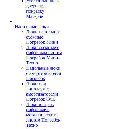
Усиленный люк-
дверь под
покраску
Материк
Напольные люки
Люки напольные
съемные
Погребок Мини
Люки съемные с
рифленым листом
Погребок Мини-
Техно
Напольные люки
с амортизаторами
Погребок
Люки под
линолеум с
амортизаторами
Погребок ОСБ
Люки в гараж
рифленые с
металлическим
листом Погребок
Техно