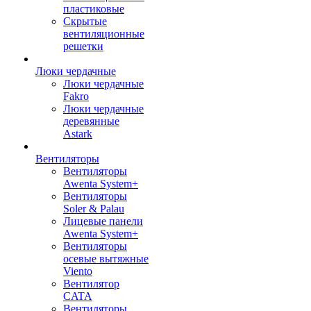
пластиковые
Скрытые
вентиляционные
решетки
Люки чердачные
Люки чердачные
Fakro
Люки чердачные
деревянные
Astark
Вентиляторы
Вентиляторы
Awenta System+
Вентиляторы
Soler & Palau
Лицевые панели
Awenta System+
Вентиляторы
осевые вытяжные
Viento
Вентилятор
CATA
Вентиляторы