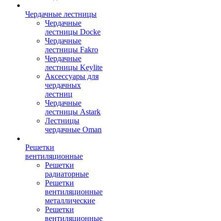
Чердачные лестницы
Чердачные
лестницы Docke
Чердачные
лестницы Fakro
Чердачные
лестницы Keylite
Аксессуары для
чердачных
лестниц
Чердачные
лестницы Astark
Лестницы
чердачные Oman
Решетки
вентиляционные
Решетки
радиаторные
Решетки
вентиляционные
металлические
Решетки
вентиляционные