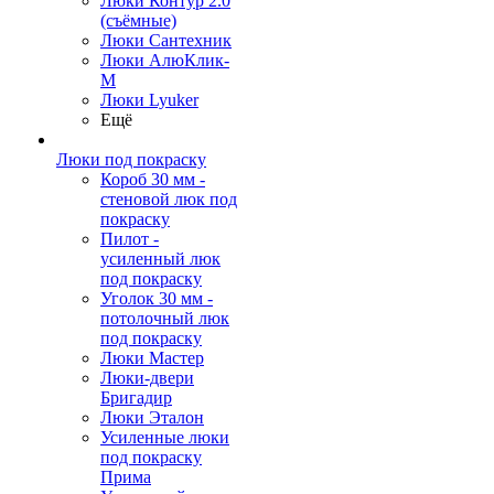
Люки Контур 2.0
(съёмные)
Люки Сантехник
Люки АлюКлик-
М
Люки Lyuker
Ещё
Люки под покраску
Короб 30 мм -
стеновой люк под
покраску
Пилот -
усиленный люк
под покраску
Уголок 30 мм -
потолочный люк
под покраску
Люки Мастер
Люки-двери
Бригадир
Люки Эталон
Усиленные люки
под покраску
Прима