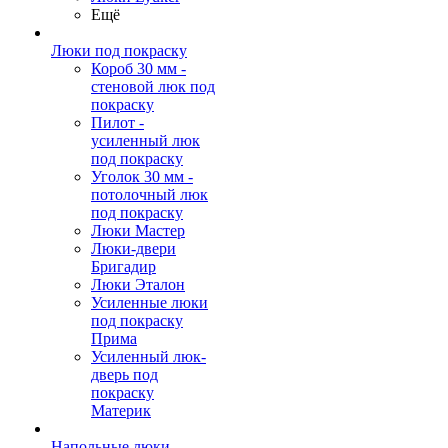
Ещё
Люки под покраску
Короб 30 мм -
стеновой люк под
покраску
Пилот -
усиленный люк
под покраску
Уголок 30 мм -
потолочный люк
под покраску
Люки Мастер
Люки-двери
Бригадир
Люки Эталон
Усиленные люки
под покраску
Прима
Усиленный люк-
дверь под
покраску
Материк
Напольные люки