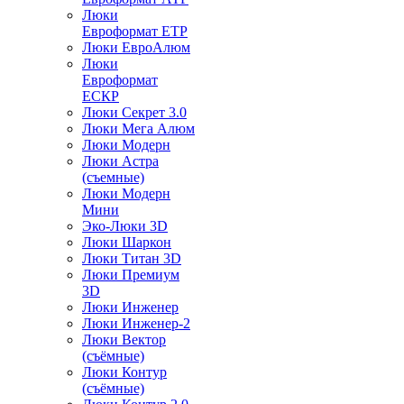
Люки
Евроформат ЕТР
Люки ЕвроАлюм
Люки
Евроформат
ЕСКР
Люки Секрет 3.0
Люки Мега Алюм
Люки Модерн
Люки Астра
(съемные)
Люки Модерн
Мини
Эко-Люки 3D
Люки Шаркон
Люки Титан 3D
Люки Премиум
3D
Люки Инженер
Люки Инженер-2
Люки Вектор
(съёмные)
Люки Контур
(съёмные)