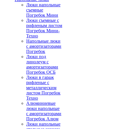
Люки напольные
съемные
Погребок Мини
Люки съемные с
рифленым листом
Погребок Мини-
Техно
Напольные люки
с амортизаторами
Погребок
Люки под
линолеум с
амортизаторами
Погребок ОСБ
Люки в гараж
рифленые с
металлическим
листом Погребок
Техно
Алюминиевые
люки напольные
с амортизаторами
Погребок Алюм
Люки напольные