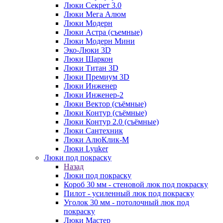
Люки Секрет 3.0
Люки Мега Алюм
Люки Модерн
Люки Астра (съемные)
Люки Модерн Мини
Эко-Люки 3D
Люки Шаркон
Люки Титан 3D
Люки Премиум 3D
Люки Инженер
Люки Инженер-2
Люки Вектор (съёмные)
Люки Контур (съёмные)
Люки Контур 2.0 (съёмные)
Люки Сантехник
Люки АлюКлик-М
Люки Lyuker
Люки под покраску
Назад
Люки под покраску
Короб 30 мм - стеновой люк под покраску
Пилот - усиленный люк под покраску
Уголок 30 мм - потолочный люк под
покраску
Люки Мастер