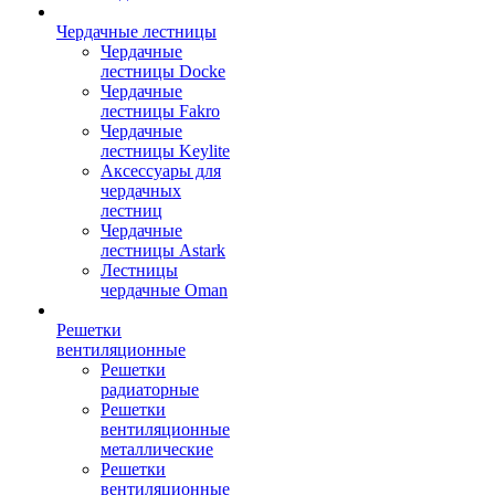
Чердачные лестницы
Чердачные
лестницы Docke
Чердачные
лестницы Fakro
Чердачные
лестницы Keylite
Аксессуары для
чердачных
лестниц
Чердачные
лестницы Astark
Лестницы
чердачные Oman
Решетки
вентиляционные
Решетки
радиаторные
Решетки
вентиляционные
металлические
Решетки
вентиляционные