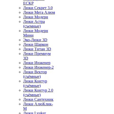
ЕСКР
Люки Секрет 3.0
Люки Мега Алюм
Люки Модерн
Люки Астра
(съемные)
Люки Модерн
Мини
Эко-Люки 3D
Люки Шаркон
Люки Титан 3D
Люки Премиум
3D
Люки Инженер
Люки Инженер-2
Люки Вектор
(съёмные)
Люки Контур
(съёмные)
Люки Контур 2.0
(съёмные)
Люки Сантехник
Люки АлюКлик-
М
Люки Lyuker