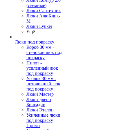
Люки Контур 2.0
(съёмные)
Люки Сантехник
Люки АлюКлик-
М
Люки Lyuker
Ещё
Люки под покраску
Короб 30 мм -
стеновой люк под
покраску
Пилот -
усиленный люк
под покраску
Уголок 30 мм -
потолочный люк
под покраску
Люки Мастер
Люки-двери
Бригадир
Люки Эталон
Усиленные люки
под покраску
Прима