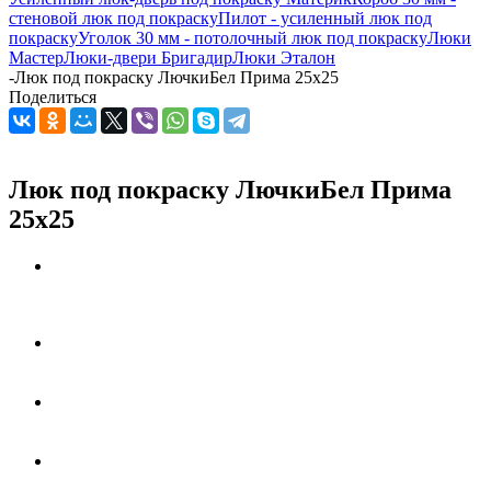
стеновой люк под покраску
Пилот - усиленный люк под
покраску
Уголок 30 мм - потолочный люк под покраску
Люки
Мастер
Люки-двери Бригадир
Люки Эталон
-
Люк под покраску ЛючкиБел Прима 25х25
Поделиться
Люк под покраску ЛючкиБел Прима
25х25