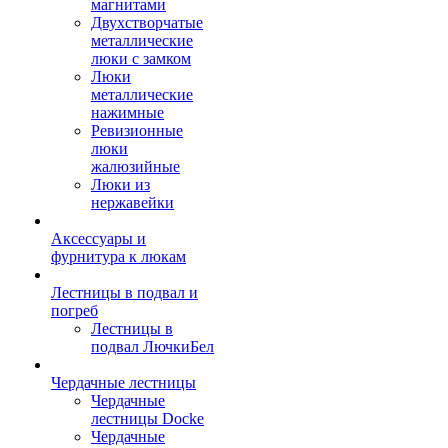
магнитами
Двухстворчатые
металлические
люки с замком
Люки
металлические
нажимные
Ревизионные
люки
жалюзийные
Люки из
нержавейки
Аксессуары и
фурнитура к люкам
Лестницы в подвал и
погреб
Лестницы в
подвал ЛючкиБел
Чердачные лестницы
Чердачные
лестницы Docke
Чердачные