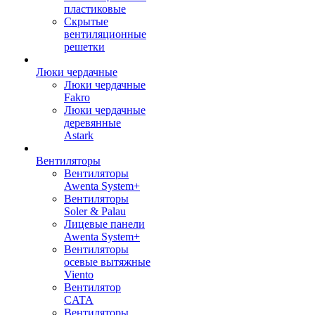
пластиковые
Скрытые
вентиляционные
решетки
Люки чердачные
Люки чердачные
Fakro
Люки чердачные
деревянные
Astark
Вентиляторы
Вентиляторы
Awenta System+
Вентиляторы
Soler & Palau
Лицевые панели
Awenta System+
Вентиляторы
осевые вытяжные
Viento
Вентилятор
CATA
Вентиляторы