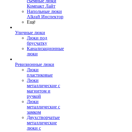
съемные люки
Компакт Лайт
Напольные люки
Alkraft Инспектор
Ещё
Уличные люки
Люки под
брусчатку
Канализационные
люки
Ревизионные люки
Люки
пластиковые
Люки
металлические с
магнитом и
ручкой
Люки
металлические с
замком
Двухстворчатые
металлические
люки с