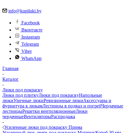
info@kupiluki.by
Facebook
Вконтакте
Instagram
Telegram
Viber
WhatsApp
Главная
-
Каталог
-
Люки под покраску
Люки под плитку
Люки под покраску
Напольные
люки
Уличные люки
Ревизионные люки
Аксессуары и
фурнитура к люкам
Лестницы в подвал и погреб
Чердачные
лестницы
Решетки вентиляционные
Люки
чердачные
Вентиляторы
Распродажа
-
Усиленные люки под покраску Прима
Усиленный люк-дверь под покраску Материк
Короб 30 мм -