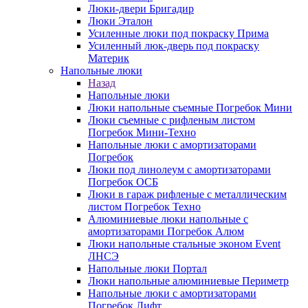
Люки-двери Бригадир
Люки Эталон
Усиленные люки под покраску Прима
Усиленный люк-дверь под покраску
Материк
Напольные люки
Назад
Напольные люки
Люки напольные съемные Погребок Мини
Люки съемные с рифленым листом
Погребок Мини-Техно
Напольные люки с амортизаторами
Погребок
Люки под линолеум с амортизаторами
Погребок ОСБ
Люки в гараж рифленые с металлическим
листом Погребок Техно
Алюминиевые люки напольные с
амортизаторами Погребок Алюм
Люки напольные стальные эконом Event
ЛНСЭ
Напольные люки Портал
Люки напольные алюминиевые Периметр
Напольные люки с амортизаторами
Погребок Лифт