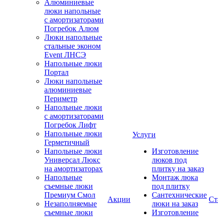
Алюминиевые
люки напольные
с амортизаторами
Погребок Алюм
Люки напольные
стальные эконом
Event ЛНСЭ
Напольные люки
Портал
Люки напольные
алюминиевые
Периметр
Напольные люки
с амортизаторами
Погребок Лифт
Напольные люки
Услуги
Герметичный
Напольные люки
Изготовление
Универсал Люкс
люков под
на амортизаторах
плитку на заказ
Напольные
Монтаж люка
съемные люки
под плитку
Премиум Смол
Сантехнические
Акции
Ст
Незаполняемые
люки на заказ
съемные люки
Изготовление