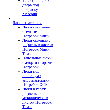
Усиленный люк-
дверь под
покраску
Материк
Напольные люки
Люки напольные
съемные
Погребок Мини
Люки съемные с
рифленым листом
Погребок Мини-
Техно
Напольные люки
с амортизаторами
Погребок
Люки под
линолеум с
амортизаторами
Погребок ОСБ
Люки в гараж
рифленые с
металлическим
листом Погребок
Техно