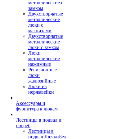
металлические с
замком
Двухстворчатые
металлические
люки с
магнитами
Двухстворчатые
металлические
люки с замком
Люки
металлические
нажимные
Ревизионные
люки
жалюзийные
Люки из
нержавейки
Аксессуары и
фурнитура к люкам
Лестницы в подвал и
погреб
Лестницы в
подвал ЛючкиБел