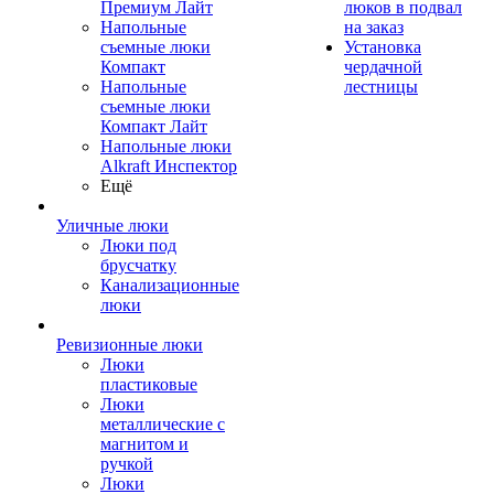
Премиум Лайт
люков в подвал
Напольные
на заказ
съемные люки
Установка
Компакт
чердачной
Напольные
лестницы
съемные люки
Компакт Лайт
Напольные люки
Alkraft Инспектор
Ещё
Уличные люки
Люки под
брусчатку
Канализационные
люки
Ревизионные люки
Люки
пластиковые
Люки
металлические с
магнитом и
ручкой
Люки