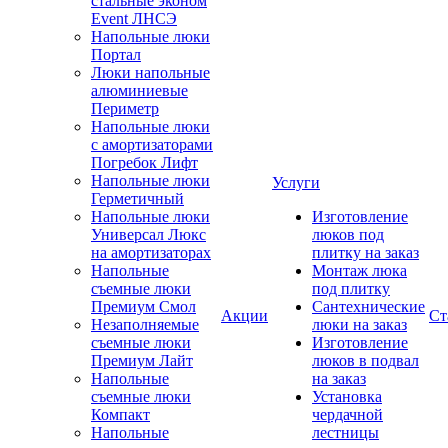
стальные эконом
Event ЛНСЭ
Напольные люки
Портал
Люки напольные
алюминиевые
Периметр
Напольные люки
с амортизаторами
Погребок Лифт
Напольные люки
Услуги
Герметичный
Напольные люки
Изготовление
Универсал Люкс
люков под
на амортизаторах
плитку на заказ
Напольные
Монтаж люка
съемные люки
под плитку
Премиум Смол
Сантехнические
Акции
Ст
Незаполняемые
люки на заказ
съемные люки
Изготовление
Премиум Лайт
люков в подвал
Напольные
на заказ
съемные люки
Установка
Компакт
чердачной
Напольные
лестницы