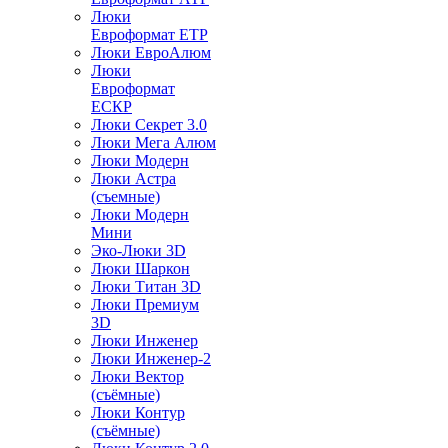
Люки
Евроформат ЕТР
Люки ЕвроАлюм
Люки
Евроформат
ЕСКР
Люки Секрет 3.0
Люки Мега Алюм
Люки Модерн
Люки Астра
(съемные)
Люки Модерн
Мини
Эко-Люки 3D
Люки Шаркон
Люки Титан 3D
Люки Премиум
3D
Люки Инженер
Люки Инженер-2
Люки Вектор
(съёмные)
Люки Контур
(съёмные)