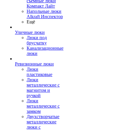
съемные люки
Компакт Лайт
Напольные люки
Alkraft Инспектор
Ещё
Уличные люки
Люки под
брусчатку
Канализационные
люки
Ревизионные люки
Люки
пластиковые
Люки
металлические с
магнитом и
ручкой
Люки
металлические с
замком
Двухстворчатые
металлические
люки с