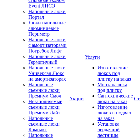
стальные эконом
Event ЛНСЭ
Напольные люки
Портал
Люки напольные
алюминиевые
Периметр
Напольные люки
с амортизаторами
Погребок Лифт
Напольные люки
Услуги
Герметичный
Напольные люки
Изготовление
Универсал Люкс
люков под
на амортизаторах
плитку на заказ
Напольные
Монтаж люка
съемные люки
под плитку
Премиум Смол
Сантехнические
Акции
Ст
Незаполняемые
люки на заказ
съемные люки
Изготовление
Премиум Лайт
люков в подвал
Напольные
на заказ
съемные люки
Установка
Компакт
чердачной
Напольные
лестницы