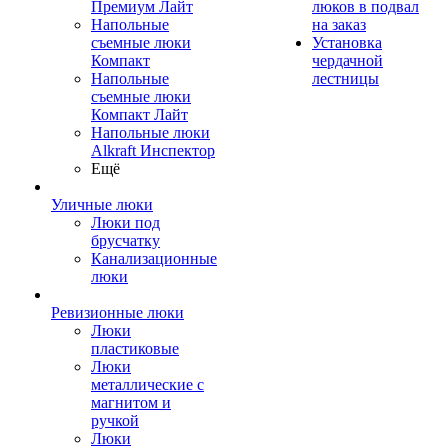
Премиум Лайт
люков в подвал
Напольные
на заказ
съемные люки
Установка
Компакт
чердачной
Напольные
лестницы
съемные люки
Компакт Лайт
Напольные люки
Alkraft Инспектор
Ещё
Уличные люки
Люки под
брусчатку
Канализационные
люки
Ревизионные люки
Люки
пластиковые
Люки
металлические с
магнитом и
ручкой
Люки