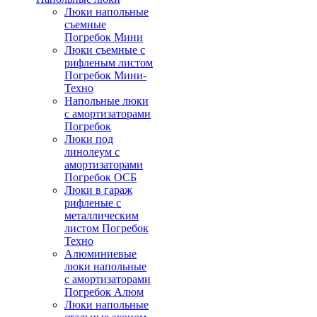
Люки напольные
съемные
Погребок Мини
Люки съемные с
рифленым листом
Погребок Мини-
Техно
Напольные люки
с амортизаторами
Погребок
Люки под
линолеум с
амортизаторами
Погребок ОСБ
Люки в гараж
рифленые с
металлическим
листом Погребок
Техно
Алюминиевые
люки напольные
с амортизаторами
Погребок Алюм
Люки напольные