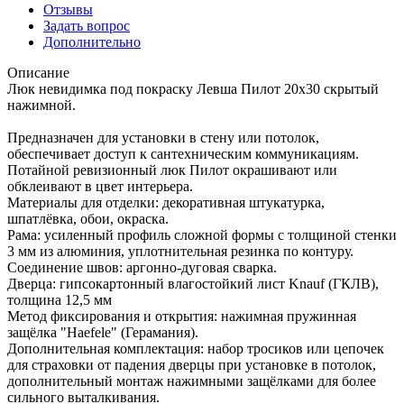
Отзывы
Задать вопрос
Дополнительно
Описание
Люк невидимка под покраску Левша Пилот 20х30 скрытый
нажимной.
Предназначен для установки в стену или потолок,
обеспечивает доступ к сантехническим коммуникациям.
Потайной ревизионный люк Пилот окрашивают или
обклеивают в цвет интерьера.
Материалы для отделки: декоративная штукатурка,
шпатлёвка, обои, окраска.
Рама: усиленный профиль сложной формы с толщиной стенки
3 мм из алюминия, уплотнительная резинка по контуру.
Соединение швов: аргонно-дуговая сварка.
Дверца: гипсокартонный влагостойкий лист Knauf (ГКЛВ),
толщина 12,5 мм
Метод фиксирования и открытия: нажимная пружинная
защёлка "Haefele" (Герамания).
Дополнительная комплектация: набор тросиков или цепочек
для страховки от падения дверцы при установке в потолок,
дополнительный монтаж нажимными защёлками для более
сильного выталкивания.