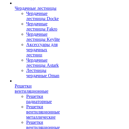
Чердачные лестницы
Чердачные
лестницы Docke
Чердачные
лестницы Fakro
Чердачные
лестницы Keylite
Аксессуары для
чердачных
лестниц
Чердачные
лестницы Astark
Лестницы
чердачные Oman
Решетки
вентиляционные
Решетки
радиаторные
Решетки
вентиляционные
металлические
Решетки
вентиляционные