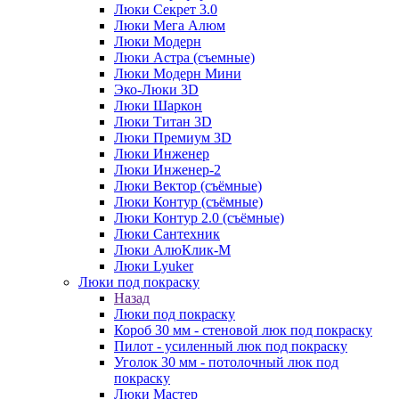
Люки Секрет 3.0
Люки Мега Алюм
Люки Модерн
Люки Астра (съемные)
Люки Модерн Мини
Эко-Люки 3D
Люки Шаркон
Люки Титан 3D
Люки Премиум 3D
Люки Инженер
Люки Инженер-2
Люки Вектор (съёмные)
Люки Контур (съёмные)
Люки Контур 2.0 (съёмные)
Люки Сантехник
Люки АлюКлик-М
Люки Lyuker
Люки под покраску
Назад
Люки под покраску
Короб 30 мм - стеновой люк под покраску
Пилот - усиленный люк под покраску
Уголок 30 мм - потолочный люк под
покраску
Люки Мастер