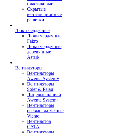
пластиковые
Скрытые
вентиляционные
решетки
Люки чердачные
Люки чердачные
Fakro
Люки чердачные
деревянные
Astark
Вентиляторы
Вентиляторы
Awenta System+
Вентиляторы
Soler & Palau
Лицевые панели
Awenta System+
Вентиляторы
осевые вытяжные
Viento
Вентилятор
CATA
Вентиляторы