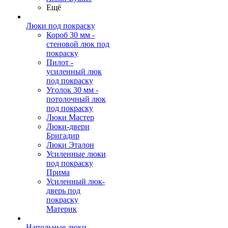
Ещё
Люки под покраску
Короб 30 мм -
стеновой люк под
покраску
Пилот -
усиленный люк
под покраску
Уголок 30 мм -
потолочный люк
под покраску
Люки Мастер
Люки-двери
Бригадир
Люки Эталон
Усиленные люки
под покраску
Прима
Усиленный люк-
дверь под
покраску
Материк
Напольные люки