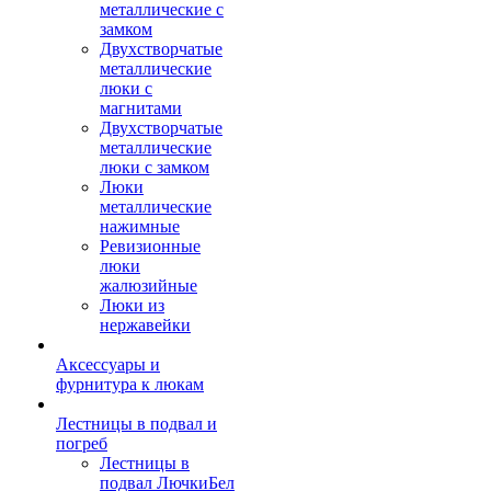
металлические с
замком
Двухстворчатые
металлические
люки с
магнитами
Двухстворчатые
металлические
люки с замком
Люки
металлические
нажимные
Ревизионные
люки
жалюзийные
Люки из
нержавейки
Аксессуары и
фурнитура к люкам
Лестницы в подвал и
погреб
Лестницы в
подвал ЛючкиБел