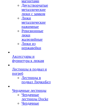
магнитами
Двухстворчатые
металлические
люки с замком
Люки
металлические
нажимные
Ревизионные
люки
жалюзийные
Люки из
нержавейки
Аксессуары и
фурнитура к люкам
Лестницы в подвал и
погреб
Лестницы в
подвал ЛючкиБел
Чердачные лестницы
Чердачные
лестницы Docke
Чердачные