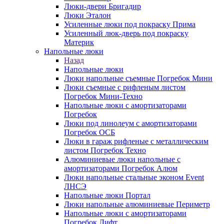
Люки-двери Бригадир
Люки Эталон
Усиленные люки под покраску Прима
Усиленный люк-дверь под покраску
Материк
Напольные люки
Назад
Напольные люки
Люки напольные съемные Погребок Мини
Люки съемные с рифленым листом
Погребок Мини-Техно
Напольные люки с амортизаторами
Погребок
Люки под линолеум с амортизаторами
Погребок ОСБ
Люки в гараж рифленые с металлическим
листом Погребок Техно
Алюминиевые люки напольные с
амортизаторами Погребок Алюм
Люки напольные стальные эконом Event
ЛНСЭ
Напольные люки Портал
Люки напольные алюминиевые Периметр
Напольные люки с амортизаторами
Погребок Лифт