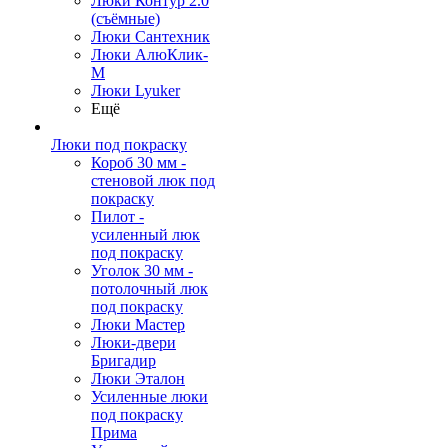
Люки Контур 2.0
(съёмные)
Люки Сантехник
Люки АлюКлик-
М
Люки Lyuker
Ещё
Люки под покраску
Короб 30 мм -
стеновой люк под
покраску
Пилот -
усиленный люк
под покраску
Уголок 30 мм -
потолочный люк
под покраску
Люки Мастер
Люки-двери
Бригадир
Люки Эталон
Усиленные люки
под покраску
Прима