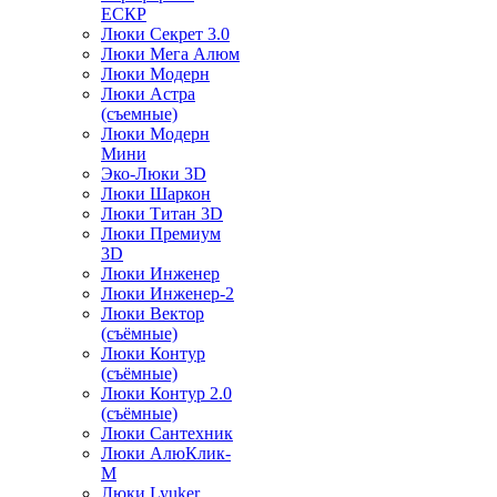
ЕСКР
Люки Секрет 3.0
Люки Мега Алюм
Люки Модерн
Люки Астра
(съемные)
Люки Модерн
Мини
Эко-Люки 3D
Люки Шаркон
Люки Титан 3D
Люки Премиум
3D
Люки Инженер
Люки Инженер-2
Люки Вектор
(съёмные)
Люки Контур
(съёмные)
Люки Контур 2.0
(съёмные)
Люки Сантехник
Люки АлюКлик-
М
Люки Lyuker