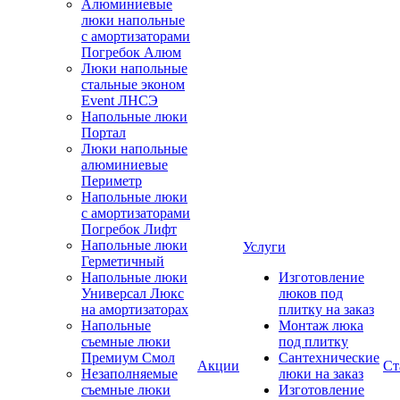
Алюминиевые
люки напольные
с амортизаторами
Погребок Алюм
Люки напольные
стальные эконом
Event ЛНСЭ
Напольные люки
Портал
Люки напольные
алюминиевые
Периметр
Напольные люки
с амортизаторами
Погребок Лифт
Напольные люки
Услуги
Герметичный
Напольные люки
Изготовление
Универсал Люкс
люков под
на амортизаторах
плитку на заказ
Напольные
Монтаж люка
съемные люки
под плитку
Премиум Смол
Сантехнические
Акции
Ст
Незаполняемые
люки на заказ
съемные люки
Изготовление