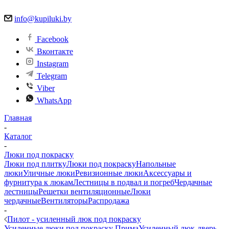
info@kupiluki.by
Facebook
Вконтакте
Instagram
Telegram
Viber
WhatsApp
Главная
-
Каталог
-
Люки под покраску
Люки под плитку
Люки под покраску
Напольные
люки
Уличные люки
Ревизионные люки
Аксессуары и
фурнитура к люкам
Лестницы в подвал и погреб
Чердачные
лестницы
Решетки вентиляционные
Люки
чердачные
Вентиляторы
Распродажа
-
Пилот - усиленный люк под покраску
Усиленные люки под покраску Прима
Усиленный люк-дверь