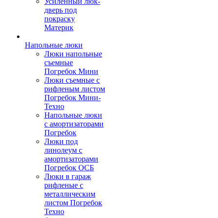
Усиленный люк-
дверь под
покраску
Материк
Напольные люки
Люки напольные
съемные
Погребок Мини
Люки съемные с
рифленым листом
Погребок Мини-
Техно
Напольные люки
с амортизаторами
Погребок
Люки под
линолеум с
амортизаторами
Погребок ОСБ
Люки в гараж
рифленые с
металлическим
листом Погребок
Техно