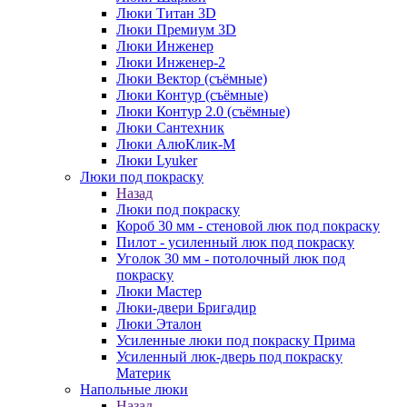
Люки Титан 3D
Люки Премиум 3D
Люки Инженер
Люки Инженер-2
Люки Вектор (съёмные)
Люки Контур (съёмные)
Люки Контур 2.0 (съёмные)
Люки Сантехник
Люки АлюКлик-М
Люки Lyuker
Люки под покраску
Назад
Люки под покраску
Короб 30 мм - стеновой люк под покраску
Пилот - усиленный люк под покраску
Уголок 30 мм - потолочный люк под
покраску
Люки Мастер
Люки-двери Бригадир
Люки Эталон
Усиленные люки под покраску Прима
Усиленный люк-дверь под покраску
Материк
Напольные люки
Назад