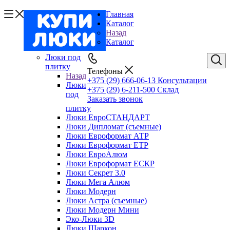
Главная
Каталог
Назад
Каталог
Люки под
плитку
Телефоны
Назад
+375 (29) 666-06-13
Консультации
Люки
+375 (29) 6-211-500
Склад
под
Заказать звонок
плитку
Люки ЕвроСТАНДАРТ
Люки Дипломат (съемные)
Люки Евроформат АТР
Люки Евроформат ЕТР
Люки ЕвроАлюм
Люки Евроформат ЕСКР
Люки Секрет 3.0
Люки Мега Алюм
Люки Модерн
Люки Астра (съемные)
Люки Модерн Мини
Эко-Люки 3D
Люки Шаркон