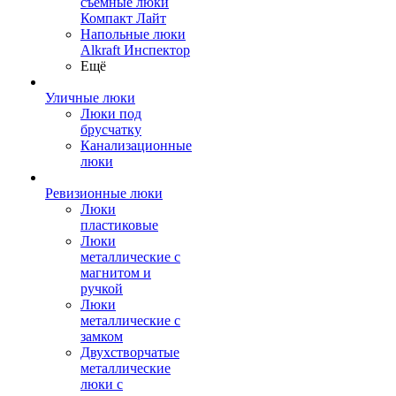
съемные люки
Компакт Лайт
Напольные люки
Alkraft Инспектор
Ещё
Уличные люки
Люки под
брусчатку
Канализационные
люки
Ревизионные люки
Люки
пластиковые
Люки
металлические с
магнитом и
ручкой
Люки
металлические с
замком
Двухстворчатые
металлические
люки с