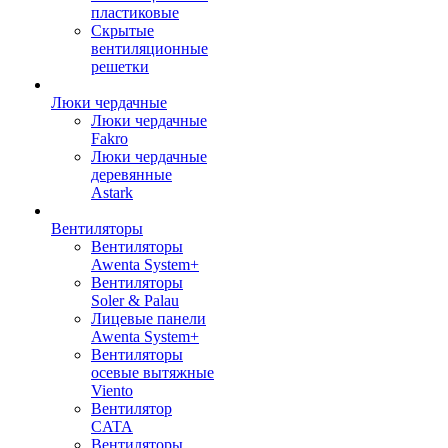
пластиковые
Скрытые
вентиляционные
решетки
Люки чердачные
Люки чердачные
Fakro
Люки чердачные
деревянные
Astark
Вентиляторы
Вентиляторы
Awenta System+
Вентиляторы
Soler & Palau
Лицевые панели
Awenta System+
Вентиляторы
осевые вытяжные
Viento
Вентилятор
CATA
Вентиляторы