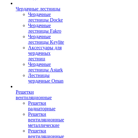
Чердачные лестницы
Чердачные
лестницы Docke
Чердачные
лестницы Fakro
Чердачные
лестницы Keylite
Аксессуары для
чердачных
лестниц
Чердачные
лестницы Astark
Лестницы
чердачные Oman
Решетки
вентиляционные
Решетки
радиаторные
Решетки
вентиляционные
металлические
Решетки
вентиляционные