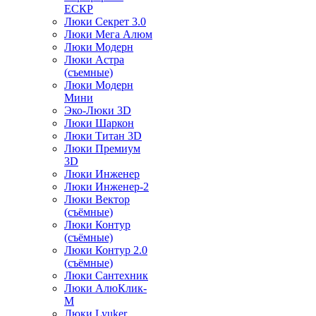
ЕСКР
Люки Секрет 3.0
Люки Мега Алюм
Люки Модерн
Люки Астра
(съемные)
Люки Модерн
Мини
Эко-Люки 3D
Люки Шаркон
Люки Титан 3D
Люки Премиум
3D
Люки Инженер
Люки Инженер-2
Люки Вектор
(съёмные)
Люки Контур
(съёмные)
Люки Контур 2.0
(съёмные)
Люки Сантехник
Люки АлюКлик-
М
Люки Lyuker