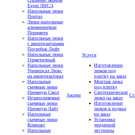
стальные эконом
Event ЛНСЭ
Напольные люки
Портал
Люки напольные
алюминиевые
Периметр
Напольные люки
с амортизаторами
Погребок Лифт
Напольные люки
Услуги
Герметичный
Напольные люки
Изготовление
Универсал Люкс
люков под
на амортизаторах
плитку на заказ
Напольные
Монтаж люка
съемные люки
под плитку
Премиум Смол
Сантехнические
Акции
Ст
Незаполняемые
люки на заказ
съемные люки
Изготовление
Премиум Лайт
люков в подвал
Напольные
на заказ
съемные люки
Установка
Компакт
чердачной
Напольные
лестницы