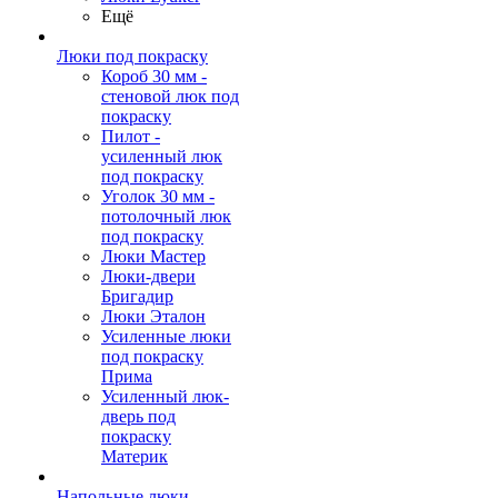
Ещё
Люки под покраску
Короб 30 мм -
стеновой люк под
покраску
Пилот -
усиленный люк
под покраску
Уголок 30 мм -
потолочный люк
под покраску
Люки Мастер
Люки-двери
Бригадир
Люки Эталон
Усиленные люки
под покраску
Прима
Усиленный люк-
дверь под
покраску
Материк
Напольные люки