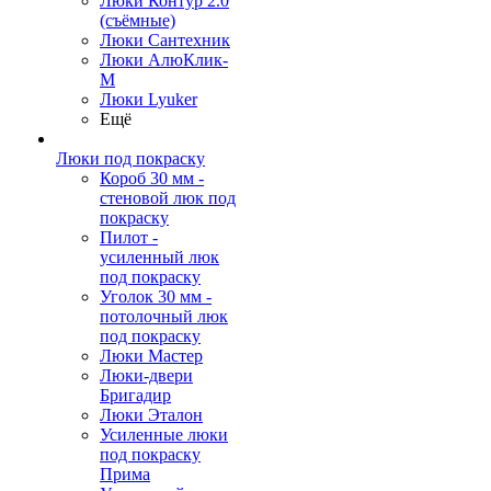
Люки Контур 2.0
(съёмные)
Люки Сантехник
Люки АлюКлик-
М
Люки Lyuker
Ещё
Люки под покраску
Короб 30 мм -
стеновой люк под
покраску
Пилот -
усиленный люк
под покраску
Уголок 30 мм -
потолочный люк
под покраску
Люки Мастер
Люки-двери
Бригадир
Люки Эталон
Усиленные люки
под покраску
Прима