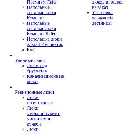
Премиум Лайт
люков в подвал
Напольные
на заказ
съемные люки
Установка
Компакт
чердачной
Напольные
лестницы
съемные люки
Компакт Лайт
Напольные люки
Alkraft Инспектор
Ещё
Уличные люки
Люки под
брусчатку
Канализационные
люки
Ревизионные люки
Люки
пластиковые
Люки
металлические с
магнитом и
ручкой
Люки