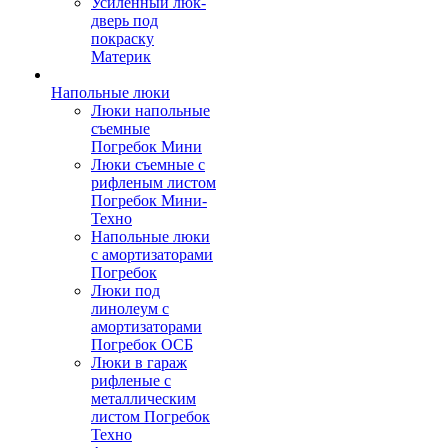
Усиленный люк-
дверь под
покраску
Материк
Напольные люки
Люки напольные
съемные
Погребок Мини
Люки съемные с
рифленым листом
Погребок Мини-
Техно
Напольные люки
с амортизаторами
Погребок
Люки под
линолеум с
амортизаторами
Погребок ОСБ
Люки в гараж
рифленые с
металлическим
листом Погребок
Техно