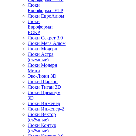
Люки
Евроформат ЕТР
Люки ЕвроАлюм
Люки
Евроформат
ЕСКР
Люки Секрет 3.0
Люки Мега Алюм
Люки Модерн
Люки Астра
(съемные)
Люки Модерн
Мини
Эко-Люки 3D
Люки Шаркон
Люки Титан 3D
Люки Премиум
3D
Люки Инженер
Люки Инженер-2
Люки Вектор
(съёмные)
Люки Контур
(съёмные)