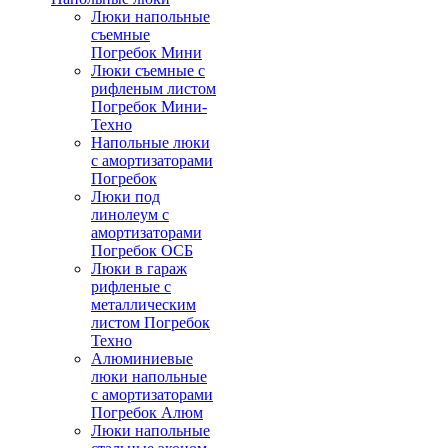
Люки напольные
съемные
Погребок Мини
Люки съемные с
рифленым листом
Погребок Мини-
Техно
Напольные люки
с амортизаторами
Погребок
Люки под
линолеум с
амортизаторами
Погребок ОСБ
Люки в гараж
рифленые с
металлическим
листом Погребок
Техно
Алюминиевые
люки напольные
с амортизаторами
Погребок Алюм
Люки напольные