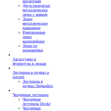
магнитами
Двухстворчатые
металлические
люки с замком
Люки
металлические
нажимные
Ревизионные
люки
жалюзийные
Люки из
нержавейки
Аксессуары и
фурнитура к люкам
Лестницы в подвал и
погреб
Лестницы в
подвал ЛючкиБел
Чердачные лестницы
Чердачные
лестницы Docke
Чердачные