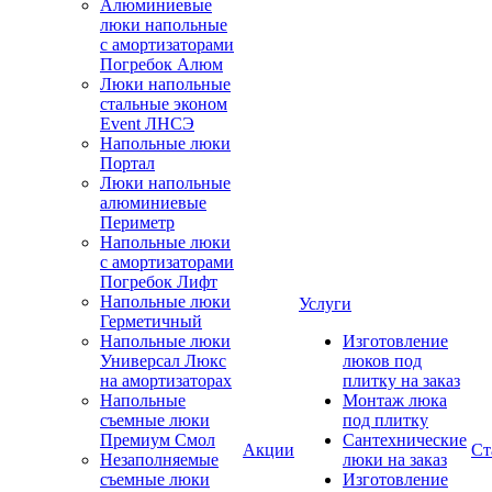
Алюминиевые
люки напольные
с амортизаторами
Погребок Алюм
Люки напольные
стальные эконом
Event ЛНСЭ
Напольные люки
Портал
Люки напольные
алюминиевые
Периметр
Напольные люки
с амортизаторами
Погребок Лифт
Напольные люки
Услуги
Герметичный
Напольные люки
Изготовление
Универсал Люкс
люков под
на амортизаторах
плитку на заказ
Напольные
Монтаж люка
съемные люки
под плитку
Премиум Смол
Сантехнические
Акции
Ст
Незаполняемые
люки на заказ
съемные люки
Изготовление