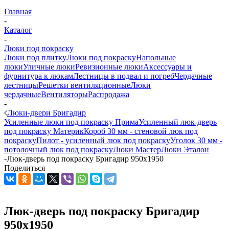
Главная
-
Каталог
-
Люки под покраску
Люки под плитку
Люки под покраску
Напольные
люки
Уличные люки
Ревизионные люки
Аксессуары и
фурнитура к люкам
Лестницы в подвал и погреб
Чердачные
лестницы
Решетки вентиляционные
Люки
чердачные
Вентиляторы
Распродажа
-
Люки-двери Бригадир
Усиленные люки под покраску Прима
Усиленный люк-дверь
под покраску Материк
Короб 30 мм - стеновой люк под
покраску
Пилот - усиленный люк под покраску
Уголок 30 мм -
потолочный люк под покраску
Люки Мастер
Люки Эталон
-
Люк-дверь под покраску Бригадир 950х1950
Поделиться
Люк-дверь под покраску Бригадир
950х1950