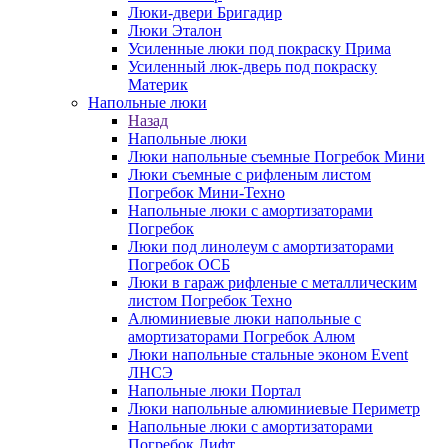
Люки-двери Бригадир
Люки Эталон
Усиленные люки под покраску Прима
Усиленный люк-дверь под покраску
Материк
Напольные люки
Назад
Напольные люки
Люки напольные съемные Погребок Мини
Люки съемные с рифленым листом
Погребок Мини-Техно
Напольные люки с амортизаторами
Погребок
Люки под линолеум с амортизаторами
Погребок ОСБ
Люки в гараж рифленые с металлическим
листом Погребок Техно
Алюминиевые люки напольные с
амортизаторами Погребок Алюм
Люки напольные стальные эконом Event
ЛНСЭ
Напольные люки Портал
Люки напольные алюминиевые Периметр
Напольные люки с амортизаторами
Погребок Лифт