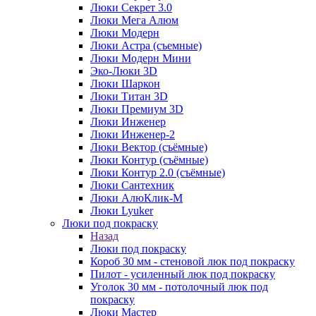
Люки Секрет 3.0
Люки Мега Алюм
Люки Модерн
Люки Астра (съемные)
Люки Модерн Мини
Эко-Люки 3D
Люки Шаркон
Люки Титан 3D
Люки Премиум 3D
Люки Инженер
Люки Инженер-2
Люки Вектор (съёмные)
Люки Контур (съёмные)
Люки Контур 2.0 (съёмные)
Люки Сантехник
Люки АлюКлик-М
Люки Lyuker
Люки под покраску
Назад
Люки под покраску
Короб 30 мм - стеновой люк под покраску
Пилот - усиленный люк под покраску
Уголок 30 мм - потолочный люк под
покраску
Люки Мастер