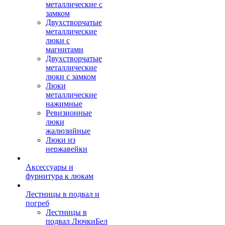
металлические с
замком
Двухстворчатые
металлические
люки с
магнитами
Двухстворчатые
металлические
люки с замком
Люки
металлические
нажимные
Ревизионные
люки
жалюзийные
Люки из
нержавейки
Аксессуары и
фурнитура к люкам
Лестницы в подвал и
погреб
Лестницы в
подвал ЛючкиБел