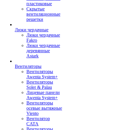
пластиковые
Скрытые
вентиляционные
решетки
Люки чердачные
Люки чердачные
Fakro
Люки чердачные
деревянные
Astark
Вентиляторы
Вентиляторы
Awenta System+
Вентиляторы
Soler & Palau
Лицевые панели
Awenta System+
Вентиляторы
осевые вытяжные
Viento
Вентилятор
CATA
Вентиляторы