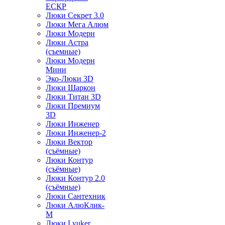
ЕСКР
Люки Секрет 3.0
Люки Мега Алюм
Люки Модерн
Люки Астра
(съемные)
Люки Модерн
Мини
Эко-Люки 3D
Люки Шаркон
Люки Титан 3D
Люки Премиум
3D
Люки Инженер
Люки Инженер-2
Люки Вектор
(съёмные)
Люки Контур
(съёмные)
Люки Контур 2.0
(съёмные)
Люки Сантехник
Люки АлюКлик-
М
Люки Lyuker