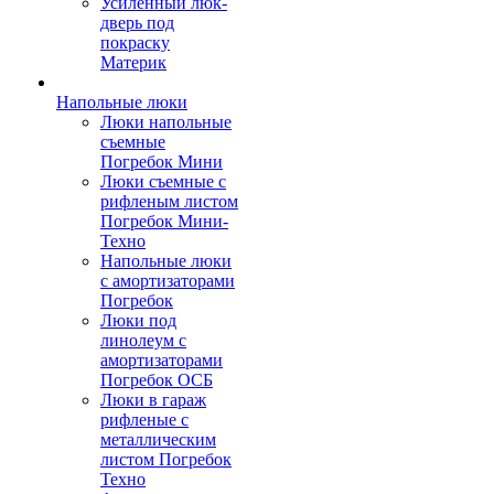
Усиленный люк-
дверь под
покраску
Материк
Напольные люки
Люки напольные
съемные
Погребок Мини
Люки съемные с
рифленым листом
Погребок Мини-
Техно
Напольные люки
с амортизаторами
Погребок
Люки под
линолеум с
амортизаторами
Погребок ОСБ
Люки в гараж
рифленые с
металлическим
листом Погребок
Техно