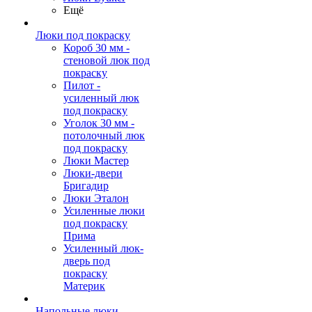
Ещё
Люки под покраску
Короб 30 мм -
стеновой люк под
покраску
Пилот -
усиленный люк
под покраску
Уголок 30 мм -
потолочный люк
под покраску
Люки Мастер
Люки-двери
Бригадир
Люки Эталон
Усиленные люки
под покраску
Прима
Усиленный люк-
дверь под
покраску
Материк
Напольные люки