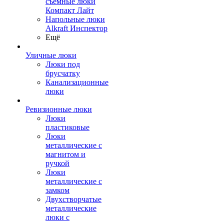
съемные люки
Компакт Лайт
Напольные люки
Alkraft Инспектор
Ещё
Уличные люки
Люки под
брусчатку
Канализационные
люки
Ревизионные люки
Люки
пластиковые
Люки
металлические с
магнитом и
ручкой
Люки
металлические с
замком
Двухстворчатые
металлические
люки с