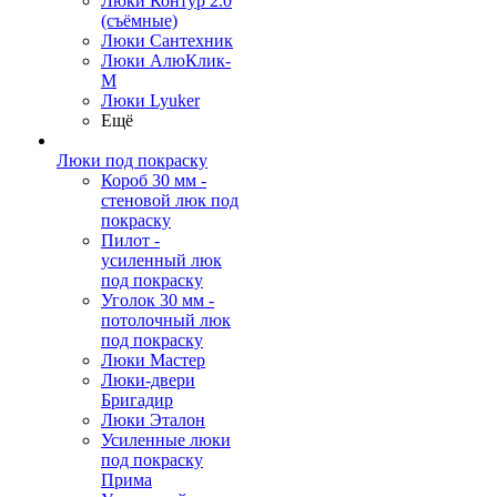
Люки Контур 2.0
(съёмные)
Люки Сантехник
Люки АлюКлик-
М
Люки Lyuker
Ещё
Люки под покраску
Короб 30 мм -
стеновой люк под
покраску
Пилот -
усиленный люк
под покраску
Уголок 30 мм -
потолочный люк
под покраску
Люки Мастер
Люки-двери
Бригадир
Люки Эталон
Усиленные люки
под покраску
Прима