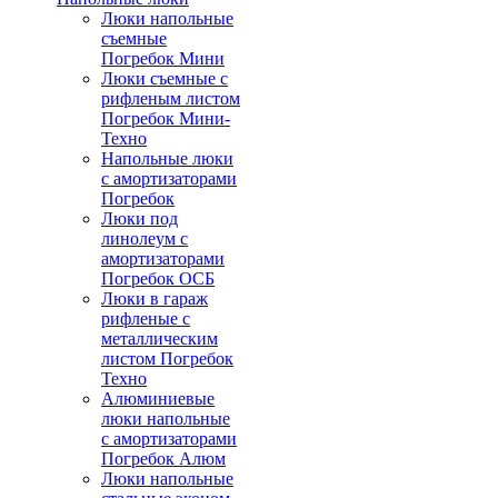
Люки напольные
съемные
Погребок Мини
Люки съемные с
рифленым листом
Погребок Мини-
Техно
Напольные люки
с амортизаторами
Погребок
Люки под
линолеум с
амортизаторами
Погребок ОСБ
Люки в гараж
рифленые с
металлическим
листом Погребок
Техно
Алюминиевые
люки напольные
с амортизаторами
Погребок Алюм
Люки напольные