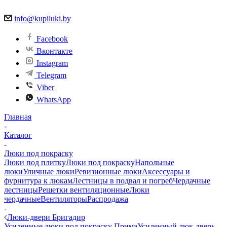
info@kupiluki.by
Facebook
Вконтакте
Instagram
Telegram
Viber
WhatsApp
Главная
-
Каталог
-
Люки под покраску
Люки под плитку
Люки под покраску
Напольные
люки
Уличные люки
Ревизионные люки
Аксессуары и
фурнитура к люкам
Лестницы в подвал и погреб
Чердачные
лестницы
Решетки вентиляционные
Люки
чердачные
Вентиляторы
Распродажа
-
Люки-двери Бригадир
Усиленные люки под покраску Прима
Усиленный люк-дверь