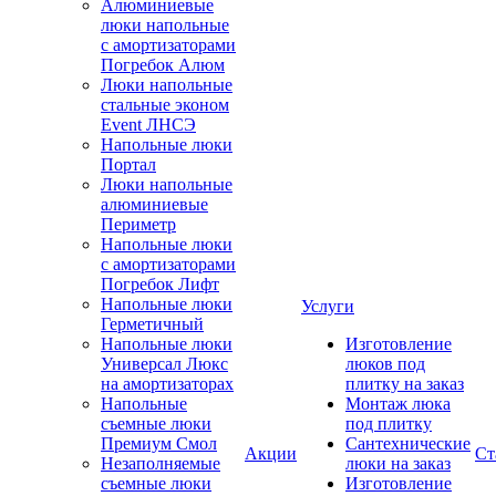
Алюминиевые
люки напольные
с амортизаторами
Погребок Алюм
Люки напольные
стальные эконом
Event ЛНСЭ
Напольные люки
Портал
Люки напольные
алюминиевые
Периметр
Напольные люки
с амортизаторами
Погребок Лифт
Напольные люки
Услуги
Герметичный
Напольные люки
Изготовление
Универсал Люкс
люков под
на амортизаторах
плитку на заказ
Напольные
Монтаж люка
съемные люки
под плитку
Премиум Смол
Сантехнические
Акции
Ст
Незаполняемые
люки на заказ
съемные люки
Изготовление