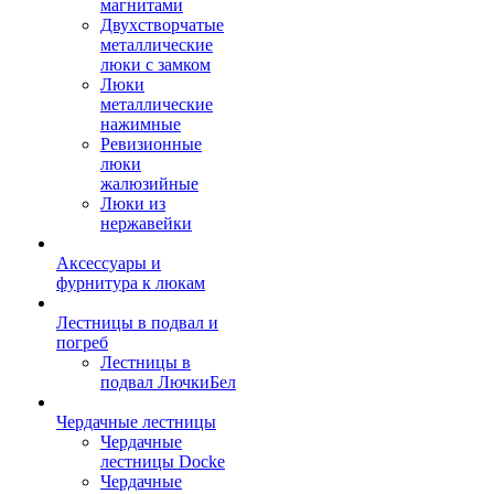
магнитами
Двухстворчатые
металлические
люки с замком
Люки
металлические
нажимные
Ревизионные
люки
жалюзийные
Люки из
нержавейки
Аксессуары и
фурнитура к люкам
Лестницы в подвал и
погреб
Лестницы в
подвал ЛючкиБел
Чердачные лестницы
Чердачные
лестницы Docke
Чердачные