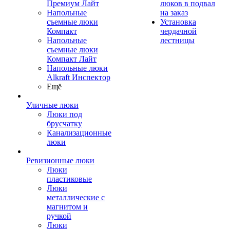
Премиум Лайт
люков в подвал
Напольные
на заказ
съемные люки
Установка
Компакт
чердачной
Напольные
лестницы
съемные люки
Компакт Лайт
Напольные люки
Alkraft Инспектор
Ещё
Уличные люки
Люки под
брусчатку
Канализационные
люки
Ревизионные люки
Люки
пластиковые
Люки
металлические с
магнитом и
ручкой
Люки