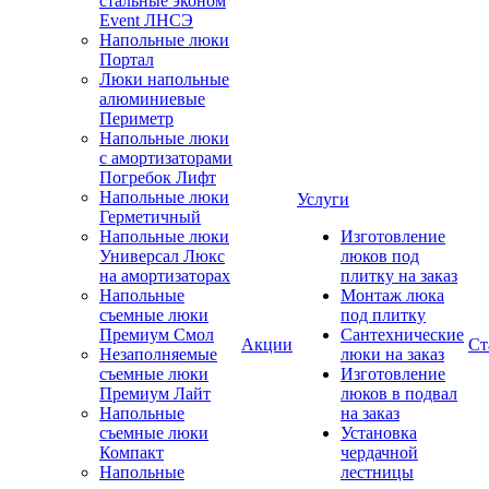
стальные эконом
Event ЛНСЭ
Напольные люки
Портал
Люки напольные
алюминиевые
Периметр
Напольные люки
с амортизаторами
Погребок Лифт
Напольные люки
Услуги
Герметичный
Напольные люки
Изготовление
Универсал Люкс
люков под
на амортизаторах
плитку на заказ
Напольные
Монтаж люка
съемные люки
под плитку
Премиум Смол
Сантехнические
Акции
Ст
Незаполняемые
люки на заказ
съемные люки
Изготовление
Премиум Лайт
люков в подвал
Напольные
на заказ
съемные люки
Установка
Компакт
чердачной
Напольные
лестницы