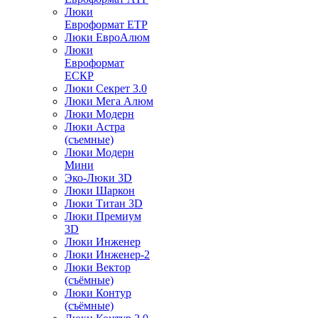
Люки
Евроформат ЕТР
Люки ЕвроАлюм
Люки
Евроформат
ЕСКР
Люки Секрет 3.0
Люки Мега Алюм
Люки Модерн
Люки Астра
(съемные)
Люки Модерн
Мини
Эко-Люки 3D
Люки Шаркон
Люки Титан 3D
Люки Премиум
3D
Люки Инженер
Люки Инженер-2
Люки Вектор
(съёмные)
Люки Контур
(съёмные)