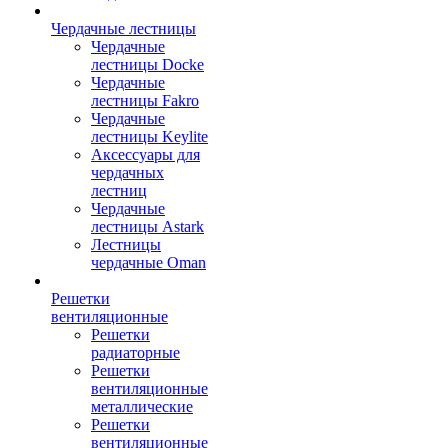
Чердачные лестницы
Чердачные
лестницы Docke
Чердачные
лестницы Fakro
Чердачные
лестницы Keylite
Аксессуары для
чердачных
лестниц
Чердачные
лестницы Astark
Лестницы
чердачные Oman
Решетки
вентиляционные
Решетки
радиаторные
Решетки
вентиляционные
металлические
Решетки
вентиляционные