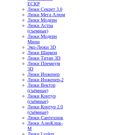
ЕСКР
Люки Секрет 3.0
Люки Мега Алюм
Люки Модерн
Люки Астра
(съемные)
Люки Модерн
Мини
Эко-Люки 3D
Люки Шаркон
Люки Титан 3D
Люки Премиум
3D
Люки Инженер
Люки Инженер-2
Люки Вектор
(съёмные)
Люки Контур
(съёмные)
Люки Контур 2.0
(съёмные)
Люки Сантехник
Люки АлюКлик-
М
Люки Lyuker