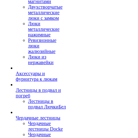
магнитами
Двухстворчатые
металлические
люки с замком
Люки
металлические
нажимные
Ревизионные
люки
жалюзийные
Люки из
нержавейки
Аксессуары и
фурнитура к люкам
Лестницы в подвал и
погреб
Лестницы в
подвал ЛючкиБел
Чердачные лестницы
Чердачные
лестницы Docke
Чердачные