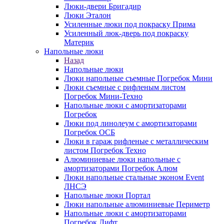
Люки-двери Бригадир
Люки Эталон
Усиленные люки под покраску Прима
Усиленный люк-дверь под покраску
Материк
Напольные люки
Назад
Напольные люки
Люки напольные съемные Погребок Мини
Люки съемные с рифленым листом
Погребок Мини-Техно
Напольные люки с амортизаторами
Погребок
Люки под линолеум с амортизаторами
Погребок ОСБ
Люки в гараж рифленые с металлическим
листом Погребок Техно
Алюминиевые люки напольные с
амортизаторами Погребок Алюм
Люки напольные стальные эконом Event
ЛНСЭ
Напольные люки Портал
Люки напольные алюминиевые Периметр
Напольные люки с амортизаторами
Погребок Лифт