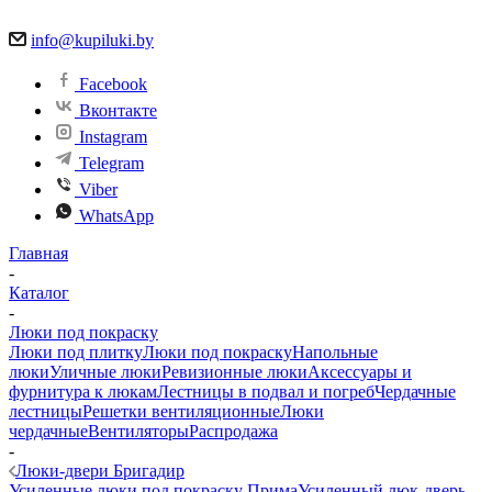
info@kupiluki.by
Facebook
Вконтакте
Instagram
Telegram
Viber
WhatsApp
Главная
-
Каталог
-
Люки под покраску
Люки под плитку
Люки под покраску
Напольные
люки
Уличные люки
Ревизионные люки
Аксессуары и
фурнитура к люкам
Лестницы в подвал и погреб
Чердачные
лестницы
Решетки вентиляционные
Люки
чердачные
Вентиляторы
Распродажа
-
Люки-двери Бригадир
Усиленные люки под покраску Прима
Усиленный люк-дверь