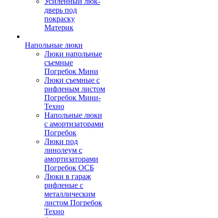
Усиленный люк-
дверь под
покраску
Материк
Напольные люки
Люки напольные
съемные
Погребок Мини
Люки съемные с
рифленым листом
Погребок Мини-
Техно
Напольные люки
с амортизаторами
Погребок
Люки под
линолеум с
амортизаторами
Погребок ОСБ
Люки в гараж
рифленые с
металлическим
листом Погребок
Техно