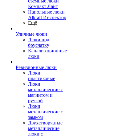
съемные люки
Компакт Лайт
Напольные люки
Alkraft Инспектор
Ещё
Уличные люки
Люки под
брусчатку
Канализационные
люки
Ревизионные люки
Люки
пластиковые
Люки
металлические с
магнитом и
ручкой
Люки
металлические с
замком
Двухстворчатые
металлические
люки с