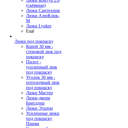
Люки Контур 2.0
(съёмные)
Люки Сантехник
Люки АлюКлик-
М
Люки Lyuker
Ещё
Люки под покраску
Короб 30 мм -
стеновой люк под
покраску
Пилот -
усиленный люк
под покраску
Уголок 30 мм -
потолочный люк
под покраску
Люки Мастер
Люки-двери
Бригадир
Люки Эталон
Усиленные люки
под покраску
Прима