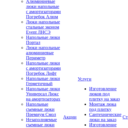
Алюминиевые
люки напольные
с амортизаторами
Погребок Алюм
Люки напольные
стальные эконом
Event ЛНСЭ
Напольные люки
Портал
Люки напольные
алюминиевые
Периметр
Напольные люки
с амортизаторами
Погребок Лифт
Напольные люки
Услуги
Герметичный
Напольные люки
Изготовление
Универсал Люкс
люков под
на амортизаторах
плитку на заказ
Напольные
Монтаж люка
съемные люки
под плитку
Премиум Смол
Сантехнические
Акции
Ст
Незаполняемые
люки на заказ
съемные люки
Изготовление