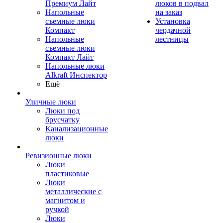
Премиум Лайт
люков в подвал
Напольные
на заказ
съемные люки
Установка
Компакт
чердачной
Напольные
лестницы
съемные люки
Компакт Лайт
Напольные люки
Alkraft Инспектор
Ещё
Уличные люки
Люки под
брусчатку
Канализационные
люки
Ревизионные люки
Люки
пластиковые
Люки
металлические с
магнитом и
ручкой
Люки