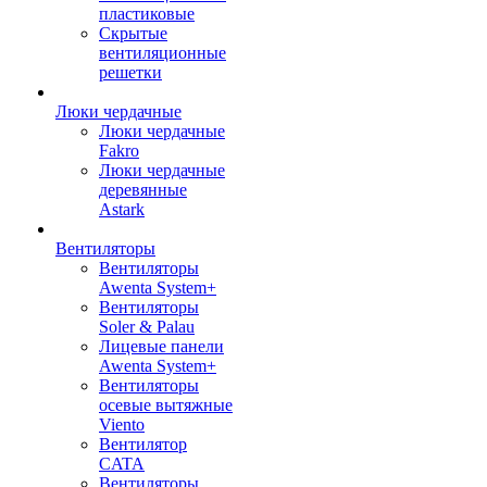
пластиковые
Скрытые
вентиляционные
решетки
Люки чердачные
Люки чердачные
Fakro
Люки чердачные
деревянные
Astark
Вентиляторы
Вентиляторы
Awenta System+
Вентиляторы
Soler & Palau
Лицевые панели
Awenta System+
Вентиляторы
осевые вытяжные
Viento
Вентилятор
CATA
Вентиляторы