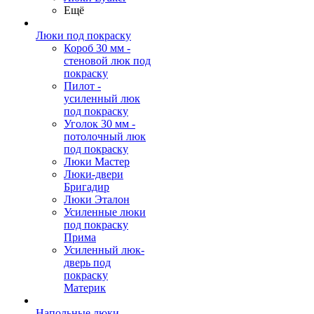
Ещё
Люки под покраску
Короб 30 мм -
стеновой люк под
покраску
Пилот -
усиленный люк
под покраску
Уголок 30 мм -
потолочный люк
под покраску
Люки Мастер
Люки-двери
Бригадир
Люки Эталон
Усиленные люки
под покраску
Прима
Усиленный люк-
дверь под
покраску
Материк
Напольные люки