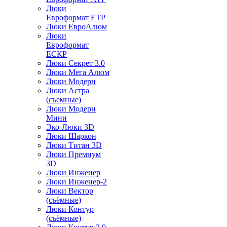
Люки
Евроформат ЕТР
Люки ЕвроАлюм
Люки
Евроформат
ЕСКР
Люки Секрет 3.0
Люки Мега Алюм
Люки Модерн
Люки Астра
(съемные)
Люки Модерн
Мини
Эко-Люки 3D
Люки Шаркон
Люки Титан 3D
Люки Премиум
3D
Люки Инженер
Люки Инженер-2
Люки Вектор
(съёмные)
Люки Контур
(съёмные)