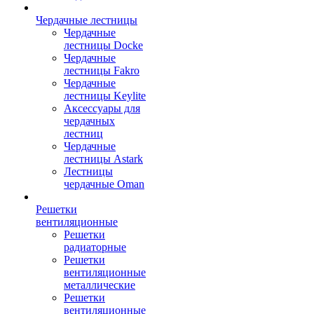
Чердачные лестницы
Чердачные
лестницы Docke
Чердачные
лестницы Fakro
Чердачные
лестницы Keylite
Аксессуары для
чердачных
лестниц
Чердачные
лестницы Astark
Лестницы
чердачные Oman
Решетки
вентиляционные
Решетки
радиаторные
Решетки
вентиляционные
металлические
Решетки
вентиляционные