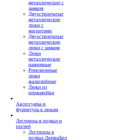
металлические с
замком
Двухстворчатые
металлические
люки с
магнитами
Двухстворчатые
металлические
люки с замком
Люки
металлические
нажимные
Ревизионные
люки
жалюзийные
Люки из
нержавейки
Аксессуары и
фурнитура к люкам
Лестницы в подвал и
погреб
Лестницы в
подвал ЛючкиБел