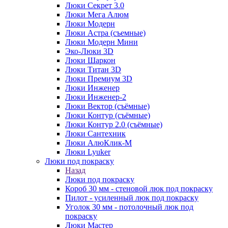
Люки Секрет 3.0
Люки Мега Алюм
Люки Модерн
Люки Астра (съемные)
Люки Модерн Мини
Эко-Люки 3D
Люки Шаркон
Люки Титан 3D
Люки Премиум 3D
Люки Инженер
Люки Инженер-2
Люки Вектор (съёмные)
Люки Контур (съёмные)
Люки Контур 2.0 (съёмные)
Люки Сантехник
Люки АлюКлик-М
Люки Lyuker
Люки под покраску
Назад
Люки под покраску
Короб 30 мм - стеновой люк под покраску
Пилот - усиленный люк под покраску
Уголок 30 мм - потолочный люк под
покраску
Люки Мастер