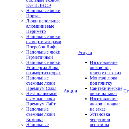
стальные эконом
Event ЛНСЭ
Напольные люки
Портал
Люки напольные
алюминиевые
Периметр
Напольные люки
с амортизаторами
Погребок Лифт
Напольные люки
Услуги
Герметичный
Напольные люки
Изготовление
Универсал Люкс
люков под
на амортизаторах
плитку на заказ
Напольные
Монтаж люка
съемные люки
под плитку
Премиум Смол
Сантехнические
Акции
Ст
Незаполняемые
люки на заказ
съемные люки
Изготовление
Премиум Лайт
люков в подвал
Напольные
на заказ
съемные люки
Установка
Компакт
чердачной
Напольные
лестницы