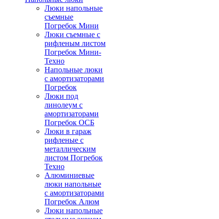
Люки напольные
съемные
Погребок Мини
Люки съемные с
рифленым листом
Погребок Мини-
Техно
Напольные люки
с амортизаторами
Погребок
Люки под
линолеум с
амортизаторами
Погребок ОСБ
Люки в гараж
рифленые с
металлическим
листом Погребок
Техно
Алюминиевые
люки напольные
с амортизаторами
Погребок Алюм
Люки напольные