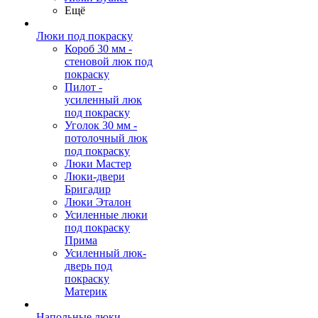
Ещё
Люки под покраску
Короб 30 мм -
стеновой люк под
покраску
Пилот -
усиленный люк
под покраску
Уголок 30 мм -
потолочный люк
под покраску
Люки Мастер
Люки-двери
Бригадир
Люки Эталон
Усиленные люки
под покраску
Прима
Усиленный люк-
дверь под
покраску
Материк
Напольные люки