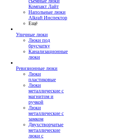
съемные люки
Компакт Лайт
Напольные люки
Alkraft Инспектор
Ещё
Уличные люки
Люки под
брусчатку
Канализационные
люки
Ревизионные люки
Люки
пластиковые
Люки
металлические с
магнитом и
ручкой
Люки
металлические с
замком
Двухстворчатые
металлические
люки с