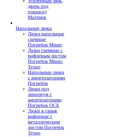
Усиленный люк-
дверь под
покраску
Материк
Напольные люки
Люки напольные
съемные
Погребок Мини
Люки съемные с
рифленым листом
Погребок Мини-
Техно
Напольные люки
с амортизаторами
Погребок
Люки под
линолеум с
амортизаторами
Погребок ОСБ
Люки в гараж
рифленые с
металлическим
листом Погребок
Техно