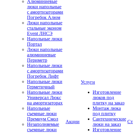
Алюминиевые
люки напольные
с амортизаторами
Погребок Алюм
Люки напольные
стальные эконом
Event ЛНСЭ
Напольные люки
Портал
Люки напольные
алюминиевые
Периметр
Напольные люки
с амортизаторами
Погребок Лифт
Напольные люки
Услуги
Герметичный
Напольные люки
Изготовление
Универсал Люкс
люков под
на амортизаторах
плитку на заказ
Напольные
Монтаж люка
съемные люки
под плитку
Премиум Смол
Сантехнические
Акции
Ст
Незаполняемые
люки на заказ
съемные люки
Изготовление