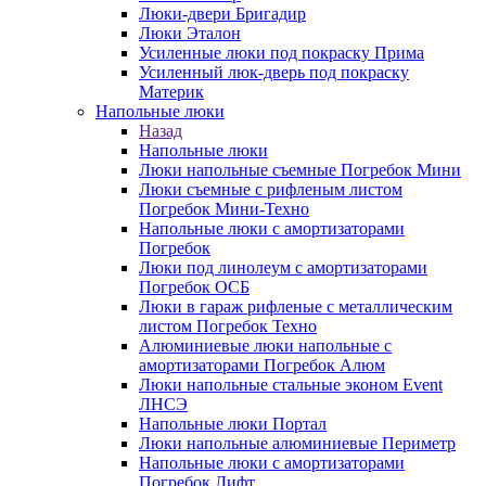
Люки-двери Бригадир
Люки Эталон
Усиленные люки под покраску Прима
Усиленный люк-дверь под покраску
Материк
Напольные люки
Назад
Напольные люки
Люки напольные съемные Погребок Мини
Люки съемные с рифленым листом
Погребок Мини-Техно
Напольные люки с амортизаторами
Погребок
Люки под линолеум с амортизаторами
Погребок ОСБ
Люки в гараж рифленые с металлическим
листом Погребок Техно
Алюминиевые люки напольные с
амортизаторами Погребок Алюм
Люки напольные стальные эконом Event
ЛНСЭ
Напольные люки Портал
Люки напольные алюминиевые Периметр
Напольные люки с амортизаторами
Погребок Лифт