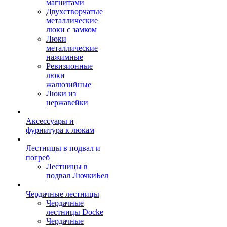
магнитами
Двухстворчатые
металлические
люки с замком
Люки
металлические
нажимные
Ревизионные
люки
жалюзийные
Люки из
нержавейки
Аксессуары и
фурнитура к люкам
Лестницы в подвал и
погреб
Лестницы в
подвал ЛючкиБел
Чердачные лестницы
Чердачные
лестницы Docke
Чердачные