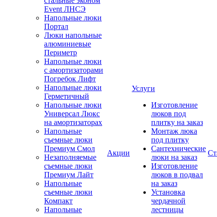
стальные эконом
Event ЛНСЭ
Напольные люки
Портал
Люки напольные
алюминиевые
Периметр
Напольные люки
с амортизаторами
Погребок Лифт
Напольные люки
Услуги
Герметичный
Напольные люки
Изготовление
Универсал Люкс
люков под
на амортизаторах
плитку на заказ
Напольные
Монтаж люка
съемные люки
под плитку
Премиум Смол
Сантехнические
Акции
Ст
Незаполняемые
люки на заказ
съемные люки
Изготовление
Премиум Лайт
люков в подвал
Напольные
на заказ
съемные люки
Установка
Компакт
чердачной
Напольные
лестницы