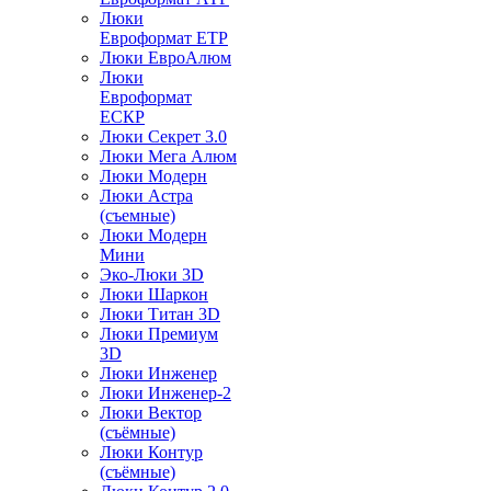
Люки
Евроформат ЕТР
Люки ЕвроАлюм
Люки
Евроформат
ЕСКР
Люки Секрет 3.0
Люки Мега Алюм
Люки Модерн
Люки Астра
(съемные)
Люки Модерн
Мини
Эко-Люки 3D
Люки Шаркон
Люки Титан 3D
Люки Премиум
3D
Люки Инженер
Люки Инженер-2
Люки Вектор
(съёмные)
Люки Контур
(съёмные)