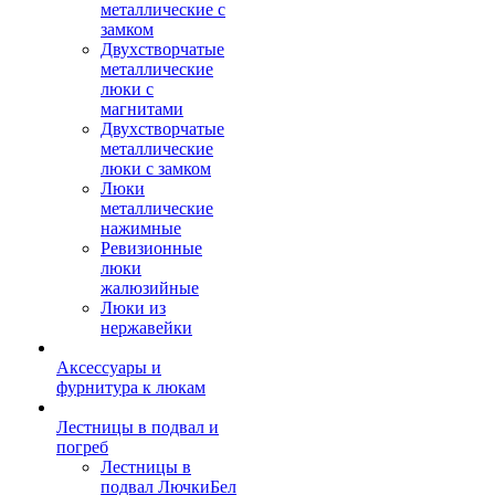
металлические с
замком
Двухстворчатые
металлические
люки с
магнитами
Двухстворчатые
металлические
люки с замком
Люки
металлические
нажимные
Ревизионные
люки
жалюзийные
Люки из
нержавейки
Аксессуары и
фурнитура к люкам
Лестницы в подвал и
погреб
Лестницы в
подвал ЛючкиБел