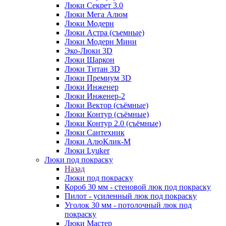
Люки Секрет 3.0
Люки Мега Алюм
Люки Модерн
Люки Астра (съемные)
Люки Модерн Мини
Эко-Люки 3D
Люки Шаркон
Люки Титан 3D
Люки Премиум 3D
Люки Инженер
Люки Инженер-2
Люки Вектор (съёмные)
Люки Контур (съёмные)
Люки Контур 2.0 (съёмные)
Люки Сантехник
Люки АлюКлик-М
Люки Lyuker
Люки под покраску
Назад
Люки под покраску
Короб 30 мм - стеновой люк под покраску
Пилот - усиленный люк под покраску
Уголок 30 мм - потолочный люк под
покраску
Люки Мастер