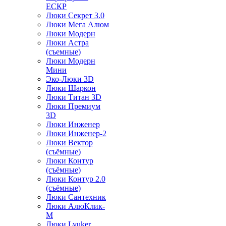
ЕСКР
Люки Секрет 3.0
Люки Мега Алюм
Люки Модерн
Люки Астра
(съемные)
Люки Модерн
Мини
Эко-Люки 3D
Люки Шаркон
Люки Титан 3D
Люки Премиум
3D
Люки Инженер
Люки Инженер-2
Люки Вектор
(съёмные)
Люки Контур
(съёмные)
Люки Контур 2.0
(съёмные)
Люки Сантехник
Люки АлюКлик-
М
Люки Lyuker