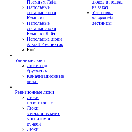
Премиум Лайт
люков в подвал
Напольные
на заказ
съемные люки
Установка
Компакт
чердачной
Напольные
лестницы
съемные люки
Компакт Лайт
Напольные люки
Alkraft Инспектор
Ещё
Уличные люки
Люки под
брусчатку
Канализационные
люки
Ревизионные люки
Люки
пластиковые
Люки
металлические с
магнитом и
ручкой
Люки