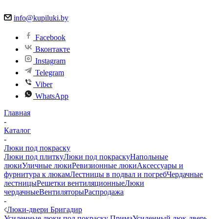
info@kupiluki.by
Facebook
Вконтакте
Instagram
Telegram
Viber
WhatsApp
Главная
-
Каталог
-
Люки под покраску
Люки под плитку
Люки под покраску
Напольные
люки
Уличные люки
Ревизионные люки
Аксессуары и
фурнитура к люкам
Лестницы в подвал и погреб
Чердачные
лестницы
Решетки вентиляционные
Люки
чердачные
Вентиляторы
Распродажа
-
Люки-двери Бригадир
Усиленные люки под покраску Прима
Усиленный люк-дверь