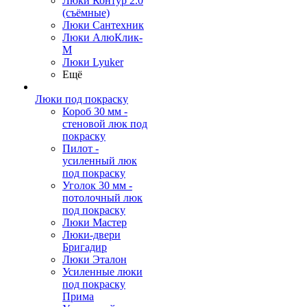
Люки Контур 2.0
(съёмные)
Люки Сантехник
Люки АлюКлик-
М
Люки Lyuker
Ещё
Люки под покраску
Короб 30 мм -
стеновой люк под
покраску
Пилот -
усиленный люк
под покраску
Уголок 30 мм -
потолочный люк
под покраску
Люки Мастер
Люки-двери
Бригадир
Люки Эталон
Усиленные люки
под покраску
Прима