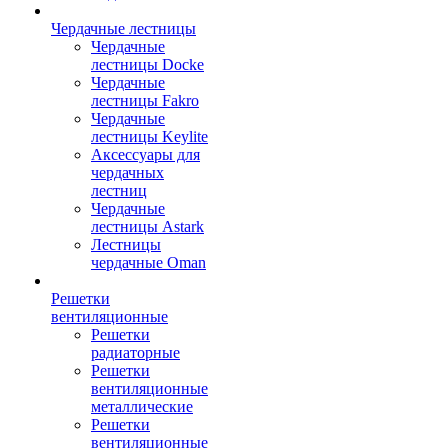
Чердачные лестницы
Чердачные
лестницы Docke
Чердачные
лестницы Fakro
Чердачные
лестницы Keylite
Аксессуары для
чердачных
лестниц
Чердачные
лестницы Astark
Лестницы
чердачные Oman
Решетки
вентиляционные
Решетки
радиаторные
Решетки
вентиляционные
металлические
Решетки
вентиляционные