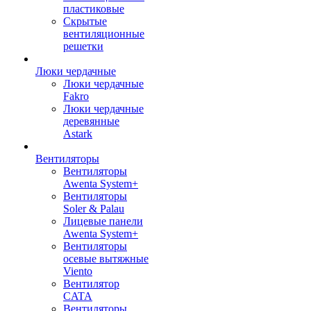
пластиковые
Скрытые
вентиляционные
решетки
Люки чердачные
Люки чердачные
Fakro
Люки чердачные
деревянные
Astark
Вентиляторы
Вентиляторы
Awenta System+
Вентиляторы
Soler & Palau
Лицевые панели
Awenta System+
Вентиляторы
осевые вытяжные
Viento
Вентилятор
CATA
Вентиляторы