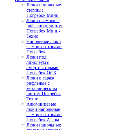
Люки напольные
съемные
Погребок Мини
Люки съемные с
рифленым листом
Погребок Мини-
Техно
Напольные люки
с амортизаторами
Погребок
Люки под
линолеум с
амортизаторами
Погребок ОСБ
Люки в гараж
рифленые с
металлическим
листом Погребок
Техно
Алюминиевые
люки напольные
с амортизаторами
Погребок Алюм
Люки напольные