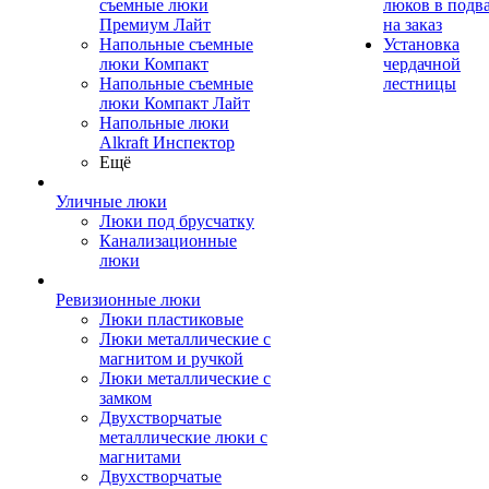
съемные люки
люков в подв
Премиум Лайт
на заказ
Напольные съемные
Установка
люки Компакт
чердачной
Напольные съемные
лестницы
люки Компакт Лайт
Напольные люки
Alkraft Инспектор
Ещё
Уличные люки
Люки под брусчатку
Канализационные
люки
Ревизионные люки
Люки пластиковые
Люки металлические с
магнитом и ручкой
Люки металлические с
замком
Двухстворчатые
металлические люки с
магнитами
Двухстворчатые