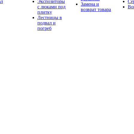
ал
Экспозиторы
Се
Замена и
с люками под
Во
возврат товара
плитку
Лестницы в
подвал и
погреб