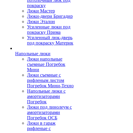
потолочный люк под
покраску
Люки Мастер
Люки-двери Бригадир
Люки Эталон
Усиленные люки под
покраску Прима
Усиленный люк-дверь
под покраску Материк
Напольные люки
Люки напольные
съемные Погребок
Мини
Люки съемные с
рифленым листом
Погребок Мини-Техно
Напольные люки с
амортизаторами
Погребок
Люки под линолеум с
амортизаторами
Погребок ОСБ
Люки в гараж
рифленые с