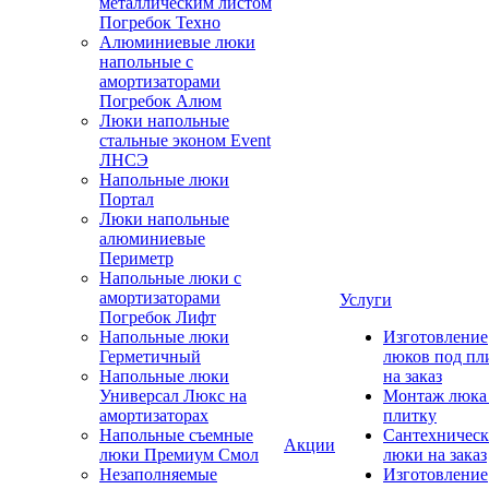
металлическим листом
Погребок Техно
Алюминиевые люки
напольные с
амортизаторами
Погребок Алюм
Люки напольные
стальные эконом Event
ЛНСЭ
Напольные люки
Портал
Люки напольные
алюминиевые
Периметр
Напольные люки с
амортизаторами
Услуги
Погребок Лифт
Напольные люки
Изготовление
Герметичный
люков под пл
Напольные люки
на заказ
Универсал Люкс на
Монтаж люка
амортизаторах
плитку
Напольные съемные
Сантехническ
Акции
люки Премиум Смол
люки на заказ
Незаполняемые
Изготовление