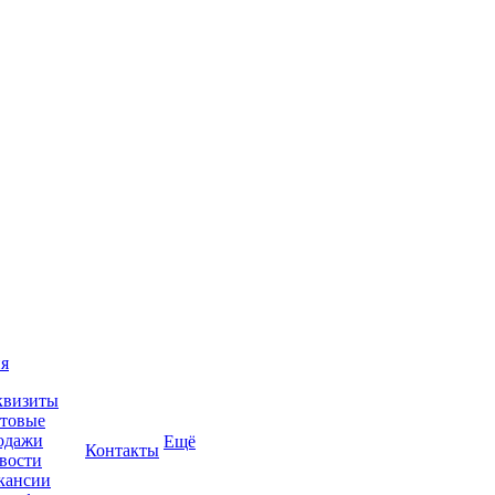
я
квизиты
товые
одажи
Ещё
Контакты
вости
кансии