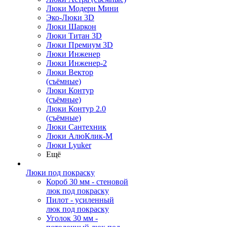
Люки Модерн Мини
Эко-Люки 3D
Люки Шаркон
Люки Титан 3D
Люки Премиум 3D
Люки Инженер
Люки Инженер-2
Люки Вектор
(съёмные)
Люки Контур
(съёмные)
Люки Контур 2.0
(съёмные)
Люки Сантехник
Люки АлюКлик-М
Люки Lyuker
Ещё
Люки под покраску
Короб 30 мм - стеновой
люк под покраску
Пилот - усиленный
люк под покраску
Уголок 30 мм -