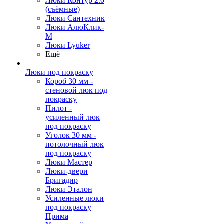
Люки Контур 2.0
(съёмные)
Люки Сантехник
Люки АлюКлик-
М
Люки Lyuker
Ещё
Люки под покраску
Короб 30 мм -
стеновой люк под
покраску
Пилот -
усиленный люк
под покраску
Уголок 30 мм -
потолочный люк
под покраску
Люки Мастер
Люки-двери
Бригадир
Люки Эталон
Усиленные люки
под покраску
Прима