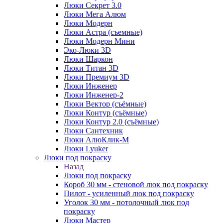
Люки Секрет 3.0
Люки Мега Алюм
Люки Модерн
Люки Астра (съемные)
Люки Модерн Мини
Эко-Люки 3D
Люки Шаркон
Люки Титан 3D
Люки Премиум 3D
Люки Инженер
Люки Инженер-2
Люки Вектор (съёмные)
Люки Контур (съёмные)
Люки Контур 2.0 (съёмные)
Люки Сантехник
Люки АлюКлик-М
Люки Lyuker
Люки под покраску
Назад
Люки под покраску
Короб 30 мм - стеновой люк под покраску
Пилот - усиленный люк под покраску
Уголок 30 мм - потолочный люк под
покраску
Люки Мастер