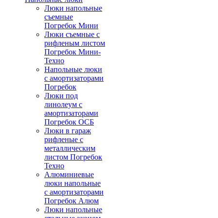
Люки напольные
съемные
Погребок Мини
Люки съемные с
рифленым листом
Погребок Мини-
Техно
Напольные люки
с амортизаторами
Погребок
Люки под
линолеум с
амортизаторами
Погребок ОСБ
Люки в гараж
рифленые с
металлическим
листом Погребок
Техно
Алюминиевые
люки напольные
с амортизаторами
Погребок Алюм
Люки напольные