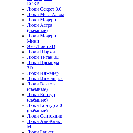
ЕСКР
Люки Секрет 3.0
Люки Мега Алюм
Люки Модерн
Люки Астра
(съемные)
Люки Модерн
Мини
Эко-Люки 3D
Люки Шаркон
Люки Титан 3D
Люки Премиум
3D
Люки Инженер
Люки Инженер-2
Люки Вектор
(съёмные)
Люки Контур
(съёмные)
Люки Контур 2.0
(съёмные)
Люки Сантехник
Люки АлюКлик-
М
Люки Lyuker