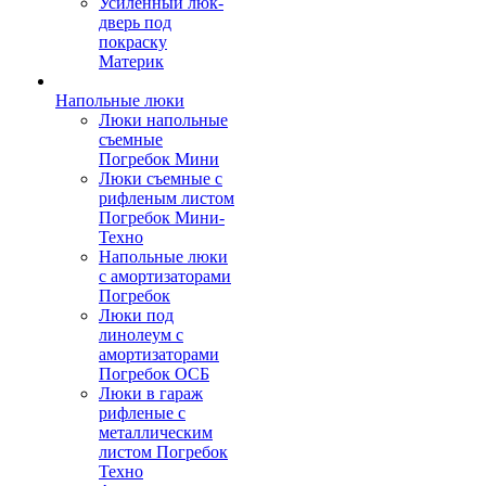
Усиленный люк-
дверь под
покраску
Материк
Напольные люки
Люки напольные
съемные
Погребок Мини
Люки съемные с
рифленым листом
Погребок Мини-
Техно
Напольные люки
с амортизаторами
Погребок
Люки под
линолеум с
амортизаторами
Погребок ОСБ
Люки в гараж
рифленые с
металлическим
листом Погребок
Техно