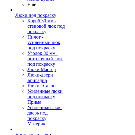
Ещё
Люки под покраску
Короб 30 мм -
стеновой люк под
покраску
Пилот -
усиленный люк
под покраску
Уголок 30 мм -
потолочный люк
под покраску
Люки Мастер
Люки-двери
Бригадир
Люки Эталон
Усиленные люки
под покраску
Прима
Усиленный люк-
дверь под
покраску
Материк
Напольные люки