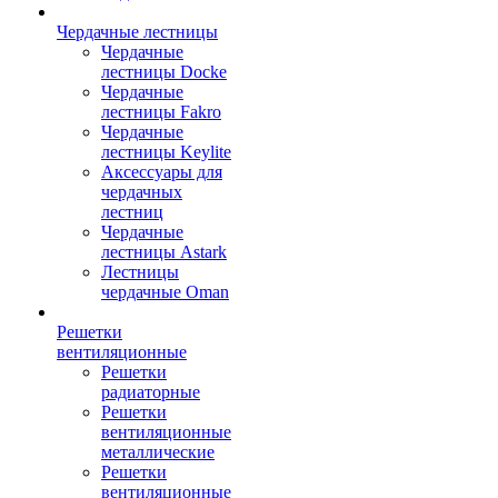
Чердачные лестницы
Чердачные
лестницы Docke
Чердачные
лестницы Fakro
Чердачные
лестницы Keylite
Аксессуары для
чердачных
лестниц
Чердачные
лестницы Astark
Лестницы
чердачные Oman
Решетки
вентиляционные
Решетки
радиаторные
Решетки
вентиляционные
металлические
Решетки
вентиляционные