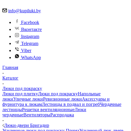
info@kupiluki.by
Facebook
Вконтакте
Instagram
Telegram
Viber
WhatsApp
Главная
-
Каталог
-
Люки под покраску
Люки под плитку
Люки под покраску
Напольные
люки
Уличные люки
Ревизионные люки
Аксессуары и
фурнитура к люкам
Лестницы в подвал и погреб
Чердачные
лестницы
Решетки вентиляционные
Люки
чердачные
Вентиляторы
Распродажа
-
Люки-двери Бригадир
Усиленные люки под покраску Прима
Усиленный люк-дверь