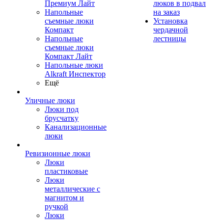
Премиум Лайт
люков в подвал
Напольные
на заказ
съемные люки
Установка
Компакт
чердачной
Напольные
лестницы
съемные люки
Компакт Лайт
Напольные люки
Alkraft Инспектор
Ещё
Уличные люки
Люки под
брусчатку
Канализационные
люки
Ревизионные люки
Люки
пластиковые
Люки
металлические с
магнитом и
ручкой
Люки