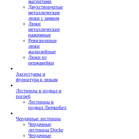
магнитами
Двухстворчатые
металлические
люки с замком
Люки
металлические
нажимные
Ревизионные
люки
жалюзийные
Люки из
нержавейки
Аксессуары и
фурнитура к люкам
Лестницы в подвал и
погреб
Лестницы в
подвал ЛючкиБел
Чердачные лестницы
Чердачные
лестницы Docke
Чердачные