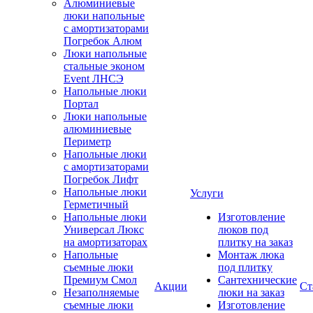
Алюминиевые
люки напольные
с амортизаторами
Погребок Алюм
Люки напольные
стальные эконом
Event ЛНСЭ
Напольные люки
Портал
Люки напольные
алюминиевые
Периметр
Напольные люки
с амортизаторами
Погребок Лифт
Напольные люки
Услуги
Герметичный
Напольные люки
Изготовление
Универсал Люкс
люков под
на амортизаторах
плитку на заказ
Напольные
Монтаж люка
съемные люки
под плитку
Премиум Смол
Сантехнические
Акции
Ст
Незаполняемые
люки на заказ
съемные люки
Изготовление