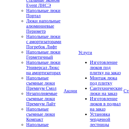
стальные эконом
Event ЛНСЭ
Напольные люки
Портал
Люки напольные
алюминиевые
Периметр
Напольные люки
с амортизаторами
Погребок Лифт
Напольные люки
Услуги
Герметичный
Напольные люки
Изготовление
Универсал Люкс
люков под
на амортизаторах
плитку на заказ
Напольные
Монтаж люка
съемные люки
под плитку
Премиум Смол
Сантехнические
Акции
Ст
Незаполняемые
люки на заказ
съемные люки
Изготовление
Премиум Лайт
люков в подвал
Напольные
на заказ
съемные люки
Установка
Компакт
чердачной
Напольные
лестницы