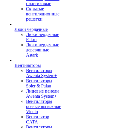
пластиковые
Скрытые
вентиляционные
решетки
Люки чердачные
Люки чердачные
Fakro
Люки чердачные
деревянные
Astark
Вентиляторы
Вентиляторы
Awenta System+
Вентиляторы
Soler & Palau
Лицевые панели
Awenta System+
Вентиляторы
осевые вытяжные
Viento
Вентилятор
CATA
Вентиляторы