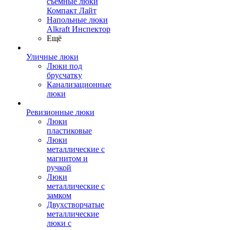
съемные люки
Компакт Лайт
Напольные люки
Alkraft Инспектор
Ещё
Уличные люки
Люки под
брусчатку
Канализационные
люки
Ревизионные люки
Люки
пластиковые
Люки
металлические с
магнитом и
ручкой
Люки
металлические с
замком
Двухстворчатые
металлические
люки с