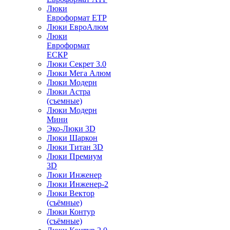
Люки
Евроформат ЕТР
Люки ЕвроАлюм
Люки
Евроформат
ЕСКР
Люки Секрет 3.0
Люки Мега Алюм
Люки Модерн
Люки Астра
(съемные)
Люки Модерн
Мини
Эко-Люки 3D
Люки Шаркон
Люки Титан 3D
Люки Премиум
3D
Люки Инженер
Люки Инженер-2
Люки Вектор
(съёмные)
Люки Контур
(съёмные)