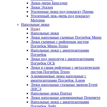
Люки-двери Бригадир
Люки Эталон
Усиленные люки под покраску Прима
Усиленный люк-дверь под покраску
Материк
Напольные люки
Назад
Напольные люки
Люки напольные съемные Погребок Мини
Люки съемные с рифленым листом
Погребок Мини-Техно
Напольные люки с амортизаторами
Погребок
Люки под линолеум с амортизаторами
Погребок ОСБ
Люки в гараж рифленые с металлическим
листом Погребок Техно
Алюминиевые люки напольные с
амортизаторами Погребок Алюм
Люки напольные стальные эконом Event
ЛНСЭ
Напольные люки Портал
Люки напольные алюминиевые Периметр
Напольные люки с амортизаторами
Погребок Лифт