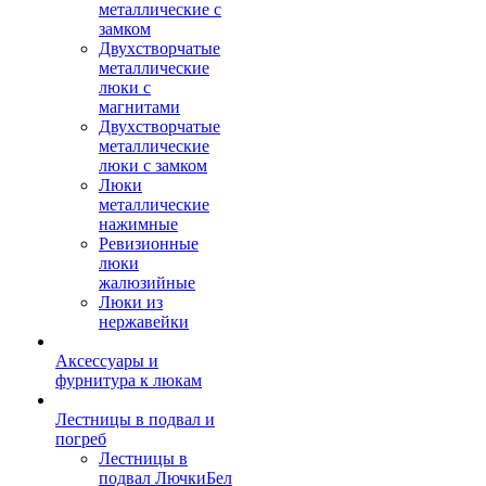
металлические с
замком
Двухстворчатые
металлические
люки с
магнитами
Двухстворчатые
металлические
люки с замком
Люки
металлические
нажимные
Ревизионные
люки
жалюзийные
Люки из
нержавейки
Аксессуары и
фурнитура к люкам
Лестницы в подвал и
погреб
Лестницы в
подвал ЛючкиБел