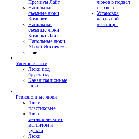
Премиум Лайт
люков в подвал
Напольные
на заказ
съемные люки
Установка
Компакт
чердачной
Напольные
лестницы
съемные люки
Компакт Лайт
Напольные люки
Alkraft Инспектор
Ещё
Уличные люки
Люки под
брусчатку
Канализационные
люки
Ревизионные люки
Люки
пластиковые
Люки
металлические с
магнитом и
ручкой
Люки