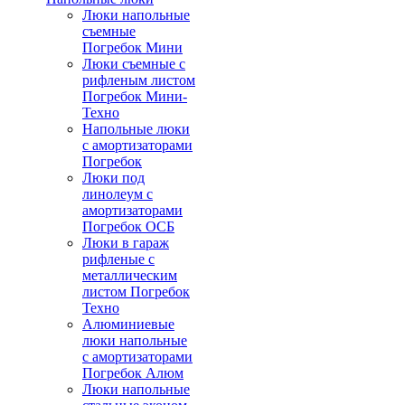
Люки напольные
съемные
Погребок Мини
Люки съемные с
рифленым листом
Погребок Мини-
Техно
Напольные люки
с амортизаторами
Погребок
Люки под
линолеум с
амортизаторами
Погребок ОСБ
Люки в гараж
рифленые с
металлическим
листом Погребок
Техно
Алюминиевые
люки напольные
с амортизаторами
Погребок Алюм
Люки напольные