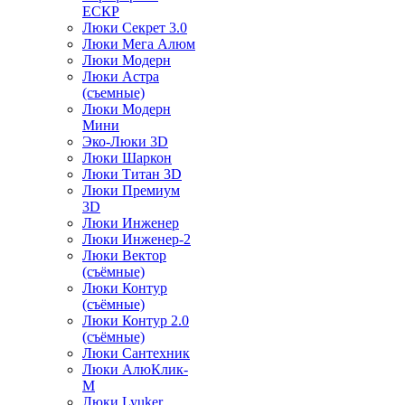
ЕСКР
Люки Секрет 3.0
Люки Мега Алюм
Люки Модерн
Люки Астра
(съемные)
Люки Модерн
Мини
Эко-Люки 3D
Люки Шаркон
Люки Титан 3D
Люки Премиум
3D
Люки Инженер
Люки Инженер-2
Люки Вектор
(съёмные)
Люки Контур
(съёмные)
Люки Контур 2.0
(съёмные)
Люки Сантехник
Люки АлюКлик-
М
Люки Lyuker