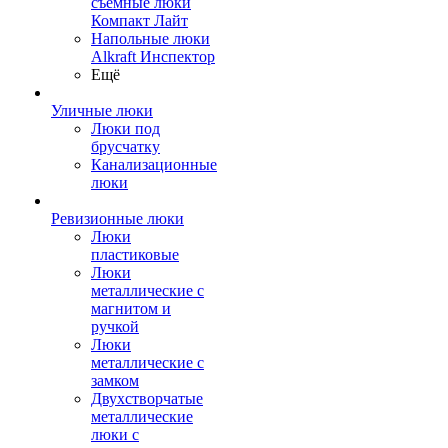
съемные люки
Компакт Лайт
Напольные люки
Alkraft Инспектор
Ещё
Уличные люки
Люки под
брусчатку
Канализационные
люки
Ревизионные люки
Люки
пластиковые
Люки
металлические с
магнитом и
ручкой
Люки
металлические с
замком
Двухстворчатые
металлические
люки с