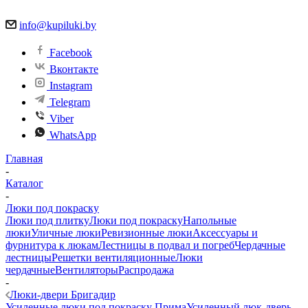
info@kupiluki.by
Facebook
Вконтакте
Instagram
Telegram
Viber
WhatsApp
Главная
-
Каталог
-
Люки под покраску
Люки под плитку
Люки под покраску
Напольные
люки
Уличные люки
Ревизионные люки
Аксессуары и
фурнитура к люкам
Лестницы в подвал и погреб
Чердачные
лестницы
Решетки вентиляционные
Люки
чердачные
Вентиляторы
Распродажа
-
Люки-двери Бригадир
Усиленные люки под покраску Прима
Усиленный люк-дверь