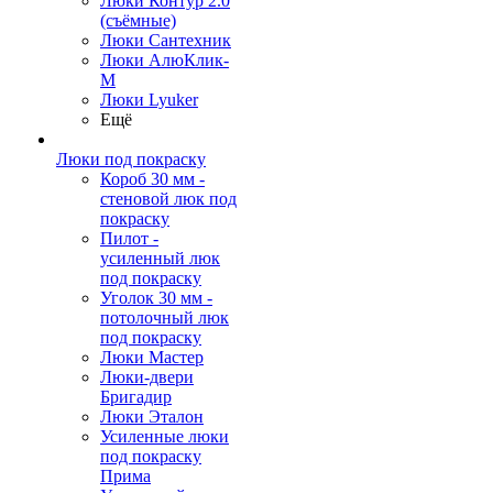
Люки Контур 2.0
(съёмные)
Люки Сантехник
Люки АлюКлик-
М
Люки Lyuker
Ещё
Люки под покраску
Короб 30 мм -
стеновой люк под
покраску
Пилот -
усиленный люк
под покраску
Уголок 30 мм -
потолочный люк
под покраску
Люки Мастер
Люки-двери
Бригадир
Люки Эталон
Усиленные люки
под покраску
Прима