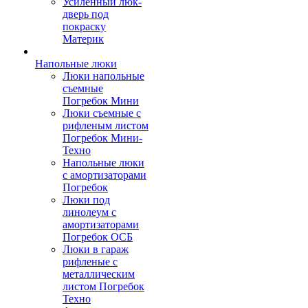
Усиленный люк-
дверь под
покраску
Материк
Напольные люки
Люки напольные
съемные
Погребок Мини
Люки съемные с
рифленым листом
Погребок Мини-
Техно
Напольные люки
с амортизаторами
Погребок
Люки под
линолеум с
амортизаторами
Погребок ОСБ
Люки в гараж
рифленые с
металлическим
листом Погребок
Техно