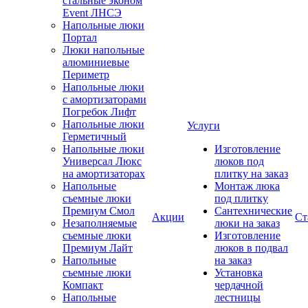
стальные эконом
Event ЛНСЭ
Напольные люки
Портал
Люки напольные
алюминиевые
Периметр
Напольные люки
с амортизаторами
Погребок Лифт
Напольные люки
Услуги
Герметичный
Напольные люки
Изготовление
Универсал Люкс
люков под
на амортизаторах
плитку на заказ
Напольные
Монтаж люка
съемные люки
под плитку
Премиум Смол
Сантехнические
Акции
Ст
Незаполняемые
люки на заказ
съемные люки
Изготовление
Премиум Лайт
люков в подвал
Напольные
на заказ
съемные люки
Установка
Компакт
чердачной
Напольные
лестницы