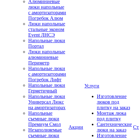
Алюминиевые
люки напольные
с амортизаторами
Погребок Алюм
Люки напольные
стальные эконом
Event ЛНСЭ
Напольные люки
Портал
Люки напольные
алюминиевые
Периметр
Напольные люки
с амортизаторами
Погребок Лифт
Напольные люки
Услуги
Герметичный
Напольные люки
Изготовление
Универсал Люкс
люков под
на амортизаторах
плитку на заказ
Напольные
Монтаж люка
съемные люки
под плитку
Премиум Смол
Сантехнические
Акции
Ст
Незаполняемые
люки на заказ
съемные люки
Изготовление