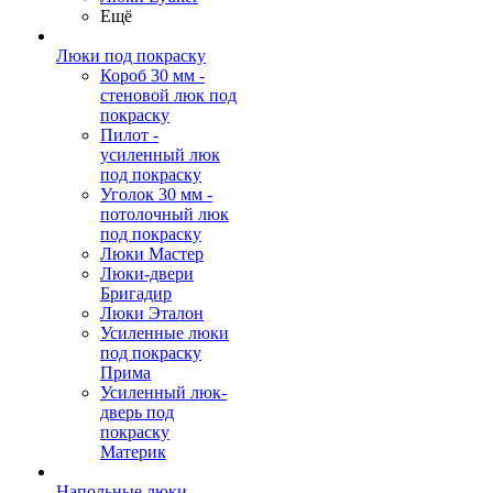
Ещё
Люки под покраску
Короб 30 мм -
стеновой люк под
покраску
Пилот -
усиленный люк
под покраску
Уголок 30 мм -
потолочный люк
под покраску
Люки Мастер
Люки-двери
Бригадир
Люки Эталон
Усиленные люки
под покраску
Прима
Усиленный люк-
дверь под
покраску
Материк
Напольные люки