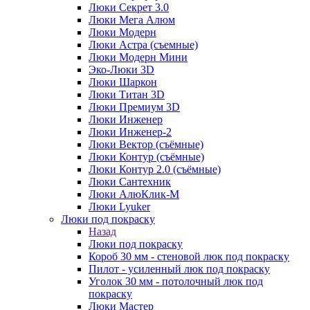
Люки Секрет 3.0
Люки Мега Алюм
Люки Модерн
Люки Астра (съемные)
Люки Модерн Мини
Эко-Люки 3D
Люки Шаркон
Люки Титан 3D
Люки Премиум 3D
Люки Инженер
Люки Инженер-2
Люки Вектор (съёмные)
Люки Контур (съёмные)
Люки Контур 2.0 (съёмные)
Люки Сантехник
Люки АлюКлик-М
Люки Lyuker
Люки под покраску
Назад
Люки под покраску
Короб 30 мм - стеновой люк под покраску
Пилот - усиленный люк под покраску
Уголок 30 мм - потолочный люк под
покраску
Люки Мастер