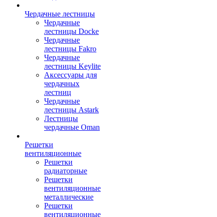
Чердачные лестницы
Чердачные
лестницы Docke
Чердачные
лестницы Fakro
Чердачные
лестницы Keylite
Аксессуары для
чердачных
лестниц
Чердачные
лестницы Astark
Лестницы
чердачные Oman
Решетки
вентиляционные
Решетки
радиаторные
Решетки
вентиляционные
металлические
Решетки
вентиляционные