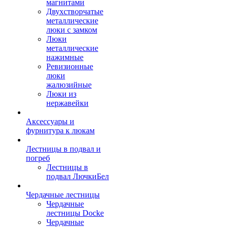
магнитами
Двухстворчатые
металлические
люки с замком
Люки
металлические
нажимные
Ревизионные
люки
жалюзийные
Люки из
нержавейки
Аксессуары и
фурнитура к люкам
Лестницы в подвал и
погреб
Лестницы в
подвал ЛючкиБел
Чердачные лестницы
Чердачные
лестницы Docke
Чердачные