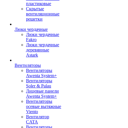
пластиковые
Скрытые
вентиляционные
решетки
Люки чердачные
Люки чердачные
Fakro
Люки чердачные
деревянные
Astark
Вентиляторы
Вентиляторы
Awenta System+
Вентиляторы
Soler & Palau
Лицевые панели
Awenta System+
Вентиляторы
осевые вытяжные
Viento
Вентилятор
CATA
Вентиляторы