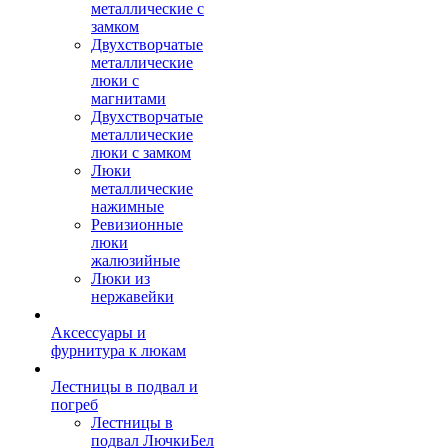
металлические с
замком
Двухстворчатые
металлические
люки с
магнитами
Двухстворчатые
металлические
люки с замком
Люки
металлические
нажимные
Ревизионные
люки
жалюзийные
Люки из
нержавейки
Аксессуары и
фурнитура к люкам
Лестницы в подвал и
погреб
Лестницы в
подвал ЛючкиБел