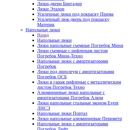
Люки-двери Бригадир
Люки Эталон
Усиленные люки под покраску Прима
Усиленный люк-дверь под покраску
Материк
Напольные люки
Назад
Напольные люки
Люки напольные съемные Погребок Мини
Люки съемные с рифленым листом
Погребок Мини-Техно
Напольные люки с амортизаторами
Погребок
Люки под линолеум с амортизаторами
Погребок ОСБ
Люки в гараж рифленые с металлическим
листом Погребок Техно
Алюминиевые люки напольные с
амортизаторами Погребок Алюм
Люки напольные стальные эконом Event
ЛНСЭ
Напольные люки Портал
Люки напольные алюминиевые Периметр
Напольные люки с амортизаторами
Погребок Лифт