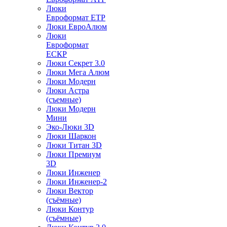
Люки
Евроформат ЕТР
Люки ЕвроАлюм
Люки
Евроформат
ЕСКР
Люки Секрет 3.0
Люки Мега Алюм
Люки Модерн
Люки Астра
(съемные)
Люки Модерн
Мини
Эко-Люки 3D
Люки Шаркон
Люки Титан 3D
Люки Премиум
3D
Люки Инженер
Люки Инженер-2
Люки Вектор
(съёмные)
Люки Контур
(съёмные)