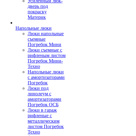
Усиленный люк-
дверь под
покраску
Материк
Напольные люки
Люки напольные
съемные
Погребок Мини
Люки съемные с
рифленым листом
Погребок Мини-
Техно
Напольные люки
с амортизаторами
Погребок
Люки под
линолеум с
амортизаторами
Погребок ОСБ
Люки в гараж
рифленые с
металлическим
листом Погребок
Техно