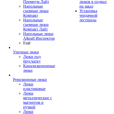
Премиум Лайт
люков в подвал
Напольные
на заказ
съемные люки
Установка
Компакт
чердачной
Напольные
лестницы
съемные люки
Компакт Лайт
Напольные люки
Alkraft Инспектор
Ещё
Уличные люки
Люки под
брусчатку
Канализационные
люки
Ревизионные люки
Люки
пластиковые
Люки
металлические с
магнитом и
ручкой
Люки