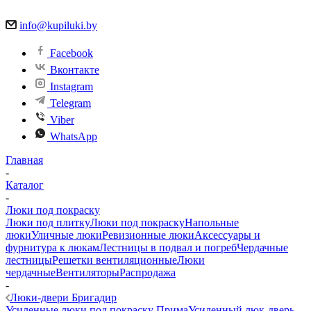
info@kupiluki.by
Facebook
Вконтакте
Instagram
Telegram
Viber
WhatsApp
Главная
-
Каталог
-
Люки под покраску
Люки под плитку
Люки под покраску
Напольные
люки
Уличные люки
Ревизионные люки
Аксессуары и
фурнитура к люкам
Лестницы в подвал и погреб
Чердачные
лестницы
Решетки вентиляционные
Люки
чердачные
Вентиляторы
Распродажа
-
Люки-двери Бригадир
Усиленные люки под покраску Прима
Усиленный люк-дверь