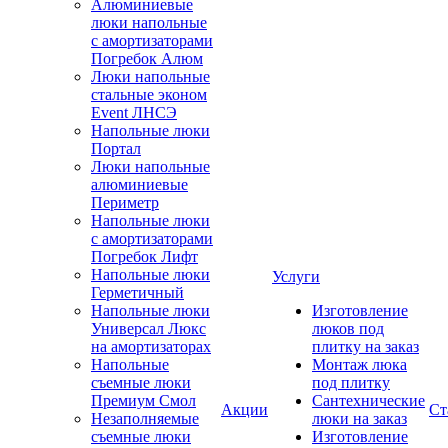
Алюминиевые
люки напольные
с амортизаторами
Погребок Алюм
Люки напольные
стальные эконом
Event ЛНСЭ
Напольные люки
Портал
Люки напольные
алюминиевые
Периметр
Напольные люки
с амортизаторами
Погребок Лифт
Напольные люки
Услуги
Герметичный
Напольные люки
Изготовление
Универсал Люкс
люков под
на амортизаторах
плитку на заказ
Напольные
Монтаж люка
съемные люки
под плитку
Премиум Смол
Сантехнические
Акции
Ст
Незаполняемые
люки на заказ
съемные люки
Изготовление