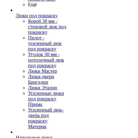
Ещё
Люки под покраску
Короб 30 мм -
стеновой люк под
покраску
Пилот -
усиленный люк
под покраску
Уголок 30 мм -
потолочный люк
под покраску
Люки Мастер
Люки-двери
Бригадир
Люки Эталон
Усиленные люки
под покраску
Прима
Усиленный люк-
дверь под
покраску
Материк
Напольные люки