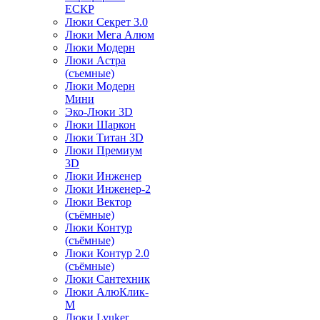
ЕСКР
Люки Секрет 3.0
Люки Мега Алюм
Люки Модерн
Люки Астра
(съемные)
Люки Модерн
Мини
Эко-Люки 3D
Люки Шаркон
Люки Титан 3D
Люки Премиум
3D
Люки Инженер
Люки Инженер-2
Люки Вектор
(съёмные)
Люки Контур
(съёмные)
Люки Контур 2.0
(съёмные)
Люки Сантехник
Люки АлюКлик-
М
Люки Lyuker