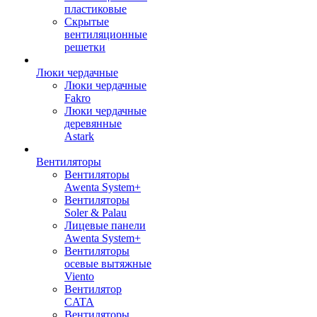
пластиковые
Скрытые
вентиляционные
решетки
Люки чердачные
Люки чердачные
Fakro
Люки чердачные
деревянные
Astark
Вентиляторы
Вентиляторы
Awenta System+
Вентиляторы
Soler & Palau
Лицевые панели
Awenta System+
Вентиляторы
осевые вытяжные
Viento
Вентилятор
CATA
Вентиляторы