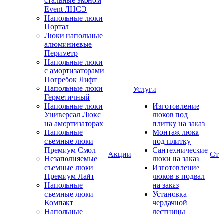
стальные эконом
Event ЛНСЭ
Напольные люки
Портал
Люки напольные
алюминиевые
Периметр
Напольные люки
с амортизаторами
Погребок Лифт
Напольные люки
Услуги
Герметичный
Напольные люки
Изготовление
Универсал Люкс
люков под
на амортизаторах
плитку на заказ
Напольные
Монтаж люка
съемные люки
под плитку
Премиум Смол
Сантехнические
Акции
Ст
Незаполняемые
люки на заказ
съемные люки
Изготовление
Премиум Лайт
люков в подвал
Напольные
на заказ
съемные люки
Установка
Компакт
чердачной
Напольные
лестницы