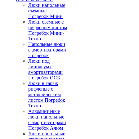
Люки напольные
съемные
Погребок Мини
Люки съемные с
рифленым листом
Погребок Мини-
Техно
Напольные люки
с амортизаторами
Погребок
Люки под
линолеум с
амортизаторами
Погребок ОСБ
Люки в гараж
рифленые с
металлическим
листом Погребок
Техно
Алюминиевые
люки напольные
с амортизаторами
Погребок Алюм
Люки напольные