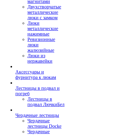
магнитами
Двухстворчатые
металлические
люки с замком
Люки
металлические
нажимные
Ревизионные
люки
жалюзийные
Люки из
нержавейки
Аксессуары и
фурнитура к люкам
Лестницы в подвал и
погреб
Лестницы в
подвал ЛючкиБел
Чердачные лестницы
Чердачные
лестницы Docke
Чердачные