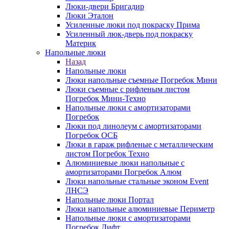
Люки-двери Бригадир
Люки Эталон
Усиленные люки под покраску Прима
Усиленный люк-дверь под покраску
Материк
Напольные люки
Назад
Напольные люки
Люки напольные съемные Погребок Мини
Люки съемные с рифленым листом
Погребок Мини-Техно
Напольные люки с амортизаторами
Погребок
Люки под линолеум с амортизаторами
Погребок ОСБ
Люки в гараж рифленые с металлическим
листом Погребок Техно
Алюминиевые люки напольные с
амортизаторами Погребок Алюм
Люки напольные стальные эконом Event
ЛНСЭ
Напольные люки Портал
Люки напольные алюминиевые Периметр
Напольные люки с амортизаторами
Погребок Лифт