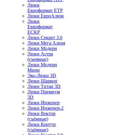
Люки
Евроформат ЕТР
Люки ЕвроАлюм
Люки
Евроформат
ЕСКР
Люки Секрет 3.0
Люки Мега Алюм
Люки Модерн
Люки Астра
(съемные)
Люки Модерн
Мини
Эко-Люки 3D
Люки Шаркон
Люки Титан 3D
Люки Премиум
3D
Люки Инженер
Люки Инженер-2
Люки Вектор
(съёмные)
Люки Контур
(съёмные)