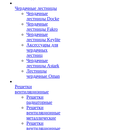
Чердачные лестницы
Чердачные
лестницы Docke
Чердачные
лестницы Fakro
Чердачные
лестницы Keylite
Аксессуары для
чердачных
лестниц
Чердачные
лестницы Astark
Лестницы
чердачные Oman
Решетки
вентиляционные
Решетки
радиаторные
Решетки
вентиляционные
металлические
Решетки
вентиляционные