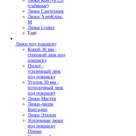
Люки Контур 2.0
(съёмные)
Люки Сантехник
Люки АлюКлик-
М
Люки Lyuker
Ещё
Люки под покраску
Короб 30 мм -
стеновой люк под
покраску
Пилот -
усиленный люк
под покраску
Уголок 30 мм -
потолочный люк
под покраску
Люки Мастер
Люки-двери
Бригадир
Люки Эталон
Усиленные люки
под покраску
Прима