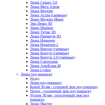
Люки Секрет 3.0
Люки Мега Алюм
Люки Модерн
Люки Астра (съемные)
Люки Модерн Мини
Эко-Люки 3D
Люки Шаркон
Люки Титан 3D
Люки Премиум 3D
Люки Инженер
Люки Инженер-2
Люки Вектор (съёмные)
Люки Контур (съёмные)
Люки Контур 2.0 (съёмные)
Люки Сантехник
Люки АлюКлик-М
Люки Lyuker
Люки под покраску
Назад
Люки под покраску
Короб 30 мм - стеновой люк под покраску
Пилот - усиленный люк под покраску
Уголок 30 мм - потолочный люк под
покраску
Люки Мастер