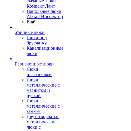
съемные люки
Компакт Лайт
Напольные люки
Alkraft Инспектор
Ещё
Уличные люки
Люки под
брусчатку
Канализационные
люки
Ревизионные люки
Люки
пластиковые
Люки
металлические с
магнитом и
ручкой
Люки
металлические с
замком
Двухстворчатые
металлические
люки с