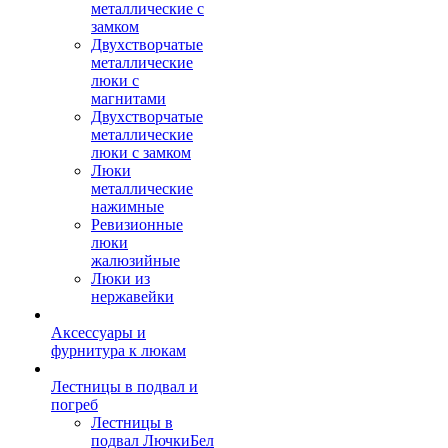
металлические с
замком
Двухстворчатые
металлические
люки с
магнитами
Двухстворчатые
металлические
люки с замком
Люки
металлические
нажимные
Ревизионные
люки
жалюзийные
Люки из
нержавейки
Аксессуары и
фурнитура к люкам
Лестницы в подвал и
погреб
Лестницы в
подвал ЛючкиБел