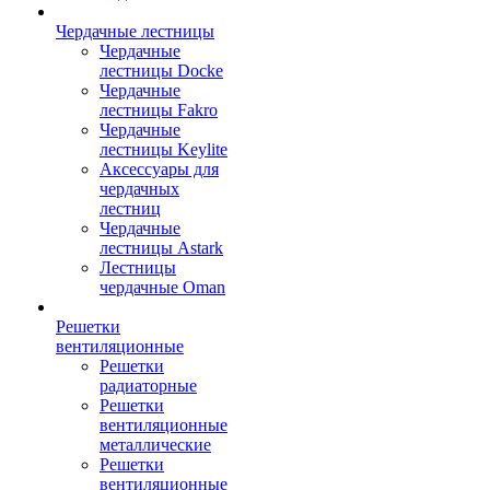
Чердачные лестницы
Чердачные
лестницы Docke
Чердачные
лестницы Fakro
Чердачные
лестницы Keylite
Аксессуары для
чердачных
лестниц
Чердачные
лестницы Astark
Лестницы
чердачные Oman
Решетки
вентиляционные
Решетки
радиаторные
Решетки
вентиляционные
металлические
Решетки
вентиляционные