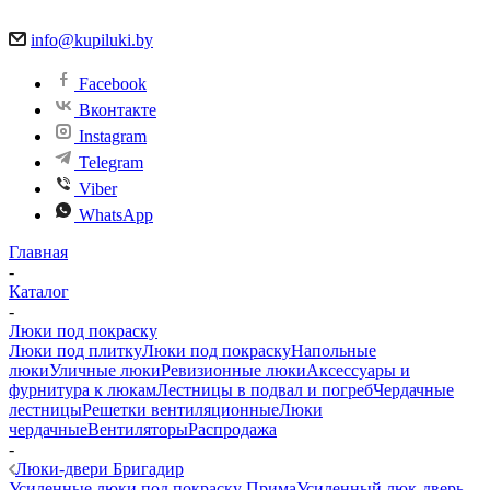
info@kupiluki.by
Facebook
Вконтакте
Instagram
Telegram
Viber
WhatsApp
Главная
-
Каталог
-
Люки под покраску
Люки под плитку
Люки под покраску
Напольные
люки
Уличные люки
Ревизионные люки
Аксессуары и
фурнитура к люкам
Лестницы в подвал и погреб
Чердачные
лестницы
Решетки вентиляционные
Люки
чердачные
Вентиляторы
Распродажа
-
Люки-двери Бригадир
Усиленные люки под покраску Прима
Усиленный люк-дверь