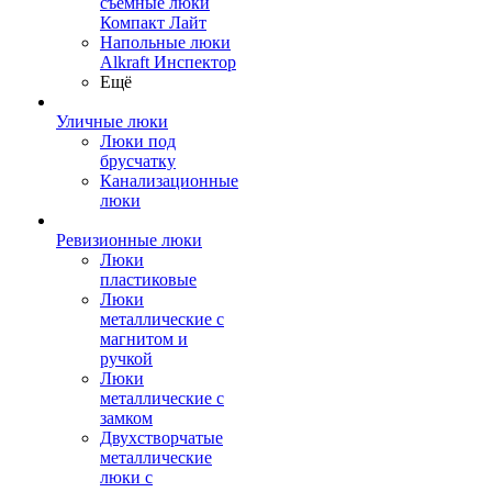
съемные люки
Компакт Лайт
Напольные люки
Alkraft Инспектор
Ещё
Уличные люки
Люки под
брусчатку
Канализационные
люки
Ревизионные люки
Люки
пластиковые
Люки
металлические с
магнитом и
ручкой
Люки
металлические с
замком
Двухстворчатые
металлические
люки с