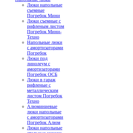
Люки напольные
съемные
Погребок Мини
Люки съемные с
рифленым листом
Погребок Мини-
Техно
Напольные люки
с амортизаторами
Погребок
Люки под
линолеум с
амортизаторами
Погребок ОСБ
Люки в гараж
рифленые с
металлическим
листом Погребок
Техно
Алюминиевые
люки напольные
с амортизаторами
Погребок Алюм
Люки напольные