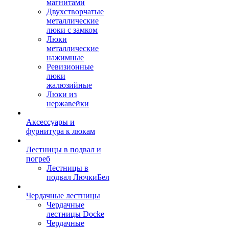
магнитами
Двухстворчатые
металлические
люки с замком
Люки
металлические
нажимные
Ревизионные
люки
жалюзийные
Люки из
нержавейки
Аксессуары и
фурнитура к люкам
Лестницы в подвал и
погреб
Лестницы в
подвал ЛючкиБел
Чердачные лестницы
Чердачные
лестницы Docke
Чердачные