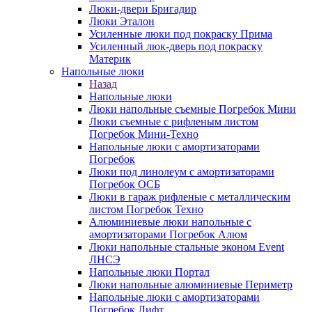
Люки-двери Бригадир
Люки Эталон
Усиленные люки под покраску Прима
Усиленный люк-дверь под покраску
Материк
Напольные люки
Назад
Напольные люки
Люки напольные съемные Погребок Мини
Люки съемные с рифленым листом
Погребок Мини-Техно
Напольные люки с амортизаторами
Погребок
Люки под линолеум с амортизаторами
Погребок ОСБ
Люки в гараж рифленые с металлическим
листом Погребок Техно
Алюминиевые люки напольные с
амортизаторами Погребок Алюм
Люки напольные стальные эконом Event
ЛНСЭ
Напольные люки Портал
Люки напольные алюминиевые Периметр
Напольные люки с амортизаторами
Погребок Лифт