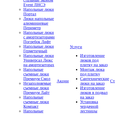
стальные эконом
Event ЛНСЭ
Напольные люки
Портал
Люки напольные
алюминиевые
Периметр
Напольные люки
с амортизаторами
Погребок Лифт
Напольные люки
Услуги
Герметичный
Напольные люки
Изготовление
Универсал Люкс
люков под
на амортизаторах
плитку на заказ
Напольные
Монтаж люка
съемные люки
под плитку
Премиум Смол
Сантехнические
Акции
Ст
Незаполняемые
люки на заказ
съемные люки
Изготовление
Премиум Лайт
люков в подвал
Напольные
на заказ
съемные люки
Установка
Компакт
чердачной
Напольные
лестницы