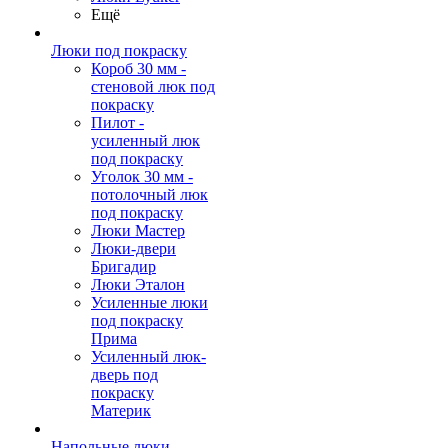
Ещё
Люки под покраску
Короб 30 мм -
стеновой люк под
покраску
Пилот -
усиленный люк
под покраску
Уголок 30 мм -
потолочный люк
под покраску
Люки Мастер
Люки-двери
Бригадир
Люки Эталон
Усиленные люки
под покраску
Прима
Усиленный люк-
дверь под
покраску
Материк
Напольные люки