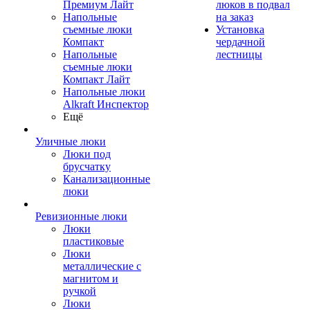
Премиум Лайт
люков в подвал
Напольные
на заказ
съемные люки
Установка
Компакт
чердачной
Напольные
лестницы
съемные люки
Компакт Лайт
Напольные люки
Alkraft Инспектор
Ещё
Уличные люки
Люки под
брусчатку
Канализационные
люки
Ревизионные люки
Люки
пластиковые
Люки
металлические с
магнитом и
ручкой
Люки