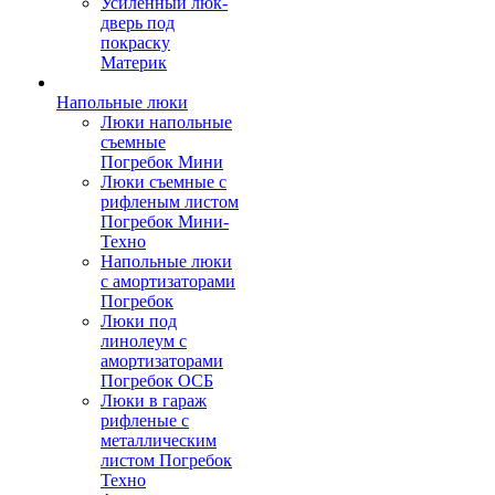
Усиленный люк-
дверь под
покраску
Материк
Напольные люки
Люки напольные
съемные
Погребок Мини
Люки съемные с
рифленым листом
Погребок Мини-
Техно
Напольные люки
с амортизаторами
Погребок
Люки под
линолеум с
амортизаторами
Погребок ОСБ
Люки в гараж
рифленые с
металлическим
листом Погребок
Техно