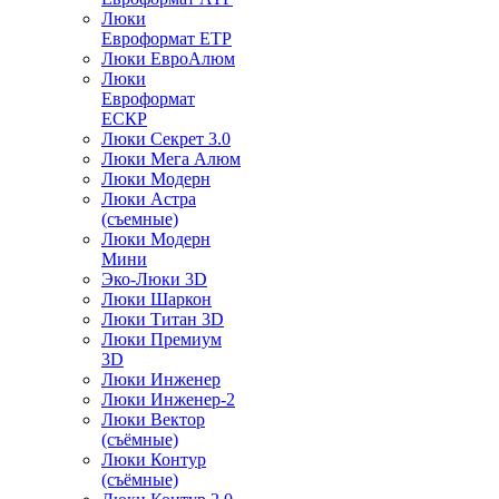
Люки
Евроформат ЕТР
Люки ЕвроАлюм
Люки
Евроформат
ЕСКР
Люки Секрет 3.0
Люки Мега Алюм
Люки Модерн
Люки Астра
(съемные)
Люки Модерн
Мини
Эко-Люки 3D
Люки Шаркон
Люки Титан 3D
Люки Премиум
3D
Люки Инженер
Люки Инженер-2
Люки Вектор
(съёмные)
Люки Контур
(съёмные)