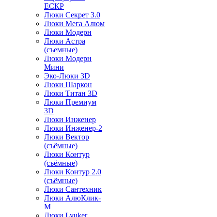
ЕСКР
Люки Секрет 3.0
Люки Мега Алюм
Люки Модерн
Люки Астра
(съемные)
Люки Модерн
Мини
Эко-Люки 3D
Люки Шаркон
Люки Титан 3D
Люки Премиум
3D
Люки Инженер
Люки Инженер-2
Люки Вектор
(съёмные)
Люки Контур
(съёмные)
Люки Контур 2.0
(съёмные)
Люки Сантехник
Люки АлюКлик-
М
Люки Lyuker