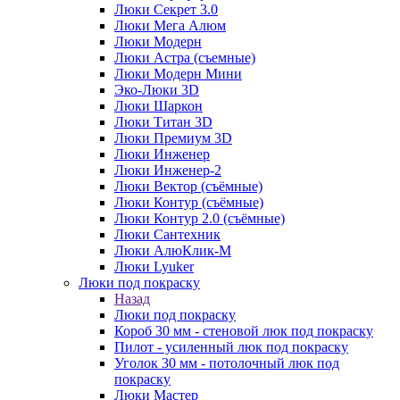
Люки Секрет 3.0
Люки Мега Алюм
Люки Модерн
Люки Астра (съемные)
Люки Модерн Мини
Эко-Люки 3D
Люки Шаркон
Люки Титан 3D
Люки Премиум 3D
Люки Инженер
Люки Инженер-2
Люки Вектор (съёмные)
Люки Контур (съёмные)
Люки Контур 2.0 (съёмные)
Люки Сантехник
Люки АлюКлик-М
Люки Lyuker
Люки под покраску
Назад
Люки под покраску
Короб 30 мм - стеновой люк под покраску
Пилот - усиленный люк под покраску
Уголок 30 мм - потолочный люк под
покраску
Люки Мастер