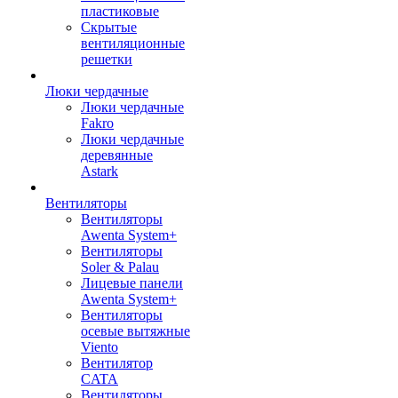
пластиковые
Скрытые
вентиляционные
решетки
Люки чердачные
Люки чердачные
Fakro
Люки чердачные
деревянные
Astark
Вентиляторы
Вентиляторы
Awenta System+
Вентиляторы
Soler & Palau
Лицевые панели
Awenta System+
Вентиляторы
осевые вытяжные
Viento
Вентилятор
CATA
Вентиляторы