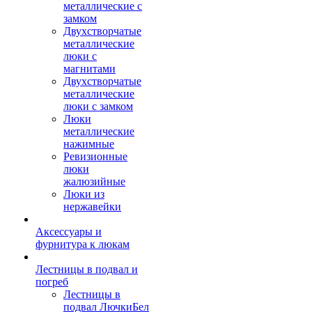
металлические с
замком
Двухстворчатые
металлические
люки с
магнитами
Двухстворчатые
металлические
люки с замком
Люки
металлические
нажимные
Ревизионные
люки
жалюзийные
Люки из
нержавейки
Аксессуары и
фурнитура к люкам
Лестницы в подвал и
погреб
Лестницы в
подвал ЛючкиБел