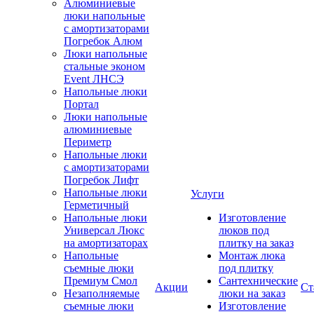
Алюминиевые
люки напольные
с амортизаторами
Погребок Алюм
Люки напольные
стальные эконом
Event ЛНСЭ
Напольные люки
Портал
Люки напольные
алюминиевые
Периметр
Напольные люки
с амортизаторами
Погребок Лифт
Напольные люки
Услуги
Герметичный
Напольные люки
Изготовление
Универсал Люкс
люков под
на амортизаторах
плитку на заказ
Напольные
Монтаж люка
съемные люки
под плитку
Премиум Смол
Сантехнические
Акции
Ст
Незаполняемые
люки на заказ
съемные люки
Изготовление