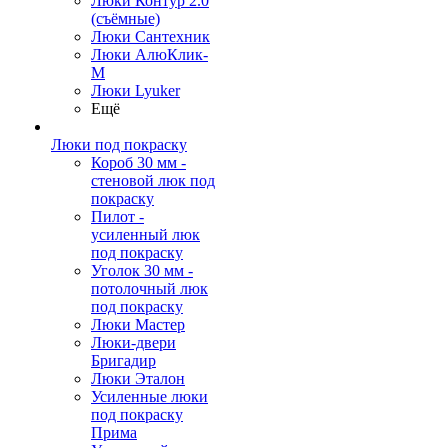
Люки Контур 2.0
(съёмные)
Люки Сантехник
Люки АлюКлик-
М
Люки Lyuker
Ещё
Люки под покраску
Короб 30 мм -
стеновой люк под
покраску
Пилот -
усиленный люк
под покраску
Уголок 30 мм -
потолочный люк
под покраску
Люки Мастер
Люки-двери
Бригадир
Люки Эталон
Усиленные люки
под покраску
Прима