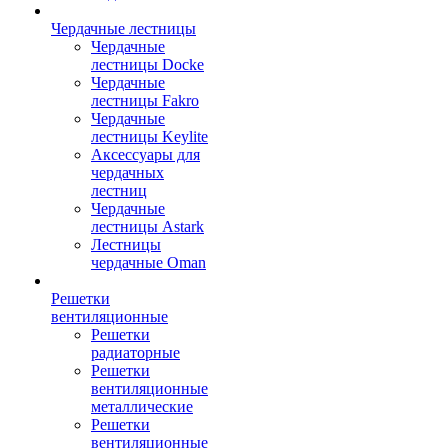
Чердачные лестницы
Чердачные
лестницы Docke
Чердачные
лестницы Fakro
Чердачные
лестницы Keylite
Аксессуары для
чердачных
лестниц
Чердачные
лестницы Astark
Лестницы
чердачные Oman
Решетки
вентиляционные
Решетки
радиаторные
Решетки
вентиляционные
металлические
Решетки
вентиляционные