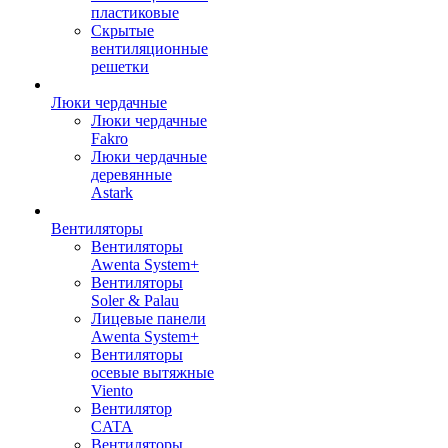
пластиковые
Скрытые
вентиляционные
решетки
Люки чердачные
Люки чердачные
Fakro
Люки чердачные
деревянные
Astark
Вентиляторы
Вентиляторы
Awenta System+
Вентиляторы
Soler & Palau
Лицевые панели
Awenta System+
Вентиляторы
осевые вытяжные
Viento
Вентилятор
CATA
Вентиляторы