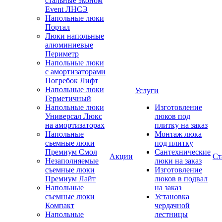
стальные эконом
Event ЛНСЭ
Напольные люки
Портал
Люки напольные
алюминиевые
Периметр
Напольные люки
с амортизаторами
Погребок Лифт
Напольные люки
Услуги
Герметичный
Напольные люки
Изготовление
Универсал Люкс
люков под
на амортизаторах
плитку на заказ
Напольные
Монтаж люка
съемные люки
под плитку
Премиум Смол
Сантехнические
Акции
Ст
Незаполняемые
люки на заказ
съемные люки
Изготовление
Премиум Лайт
люков в подвал
Напольные
на заказ
съемные люки
Установка
Компакт
чердачной
Напольные
лестницы