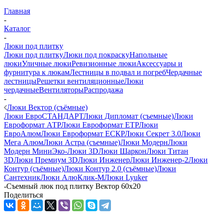
Главная
-
Каталог
-
Люки под плитку
Люки под плитку
Люки под покраску
Напольные
люки
Уличные люки
Ревизионные люки
Аксессуары и
фурнитура к люкам
Лестницы в подвал и погреб
Чердачные
лестницы
Решетки вентиляционные
Люки
чердачные
Вентиляторы
Распродажа
-
Люки Вектор (съёмные)
Люки ЕвроСТАНДАРТ
Люки Дипломат (съемные)
Люки
Евроформат АТР
Люки Евроформат ЕТР
Люки
ЕвроАлюм
Люки Евроформат ЕСКР
Люки Секрет 3.0
Люки
Мега Алюм
Люки Астра (съемные)
Люки Модерн
Люки
Модерн Мини
Эко-Люки 3D
Люки Шаркон
Люки Титан
3D
Люки Премиум 3D
Люки Инженер
Люки Инженер-2
Люки
Контур (съёмные)
Люки Контур 2.0 (съёмные)
Люки
Сантехник
Люки АлюКлик-М
Люки Lyuker
-
Съемный люк под плитку Вектор 60х20
Поделиться