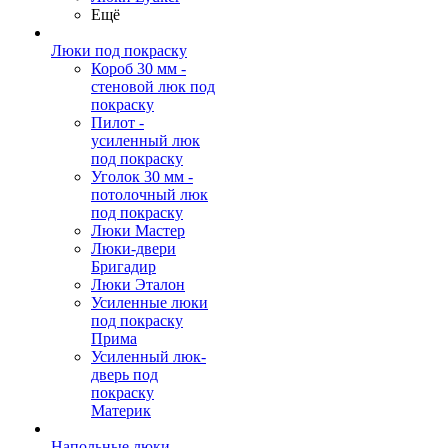
Ещё
Люки под покраску
Короб 30 мм -
стеновой люк под
покраску
Пилот -
усиленный люк
под покраску
Уголок 30 мм -
потолочный люк
под покраску
Люки Мастер
Люки-двери
Бригадир
Люки Эталон
Усиленные люки
под покраску
Прима
Усиленный люк-
дверь под
покраску
Материк
Напольные люки