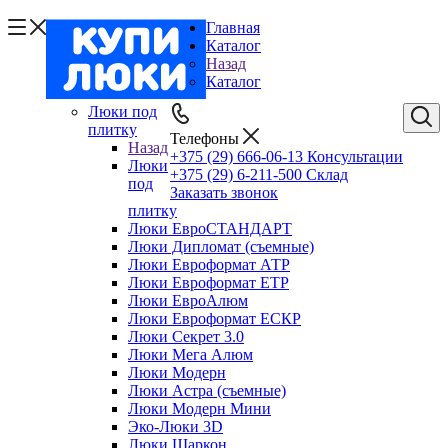
Главная
Каталог
Назад
Каталог
Люки под
плитку
Телефоны
Назад
+375 (29) 666-06-13
Консультации
Люки
+375 (29) 6-211-500
Склад
под
Заказать звонок
плитку
Люки ЕвроСТАНДАРТ
Люки Дипломат (съемные)
Люки Евроформат АТР
Люки Евроформат ЕТР
Люки ЕвроАлюм
Люки Евроформат ЕСКР
Люки Секрет 3.0
Люки Мега Алюм
Люки Модерн
Люки Астра (съемные)
Люки Модерн Мини
Эко-Люки 3D
Люки Шаркон