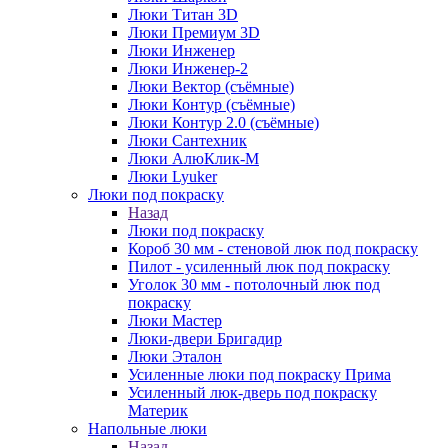
Люки Титан 3D
Люки Премиум 3D
Люки Инженер
Люки Инженер-2
Люки Вектор (съёмные)
Люки Контур (съёмные)
Люки Контур 2.0 (съёмные)
Люки Сантехник
Люки АлюКлик-М
Люки Lyuker
Люки под покраску
Назад
Люки под покраску
Короб 30 мм - стеновой люк под покраску
Пилот - усиленный люк под покраску
Уголок 30 мм - потолочный люк под
покраску
Люки Мастер
Люки-двери Бригадир
Люки Эталон
Усиленные люки под покраску Прима
Усиленный люк-дверь под покраску
Материк
Напольные люки
Назад