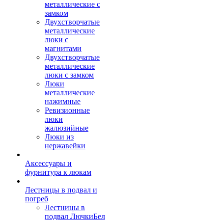
металлические с
замком
Двухстворчатые
металлические
люки с
магнитами
Двухстворчатые
металлические
люки с замком
Люки
металлические
нажимные
Ревизионные
люки
жалюзийные
Люки из
нержавейки
Аксессуары и
фурнитура к люкам
Лестницы в подвал и
погреб
Лестницы в
подвал ЛючкиБел