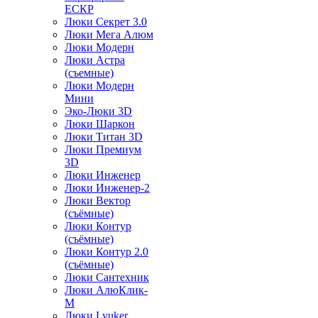
ЕСКР
Люки Секрет 3.0
Люки Мега Алюм
Люки Модерн
Люки Астра
(съемные)
Люки Модерн
Мини
Эко-Люки 3D
Люки Шаркон
Люки Титан 3D
Люки Премиум
3D
Люки Инженер
Люки Инженер-2
Люки Вектор
(съёмные)
Люки Контур
(съёмные)
Люки Контур 2.0
(съёмные)
Люки Сантехник
Люки АлюКлик-
М
Люки Lyuker