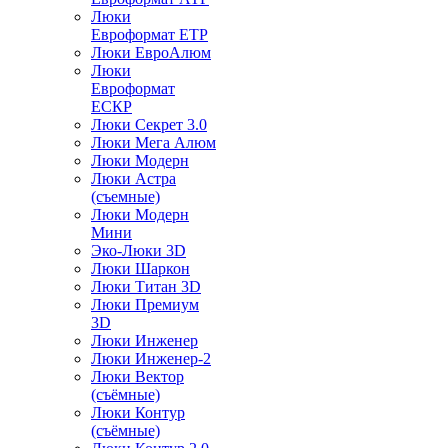
Люки
Евроформат ЕТР
Люки ЕвроАлюм
Люки
Евроформат
ЕСКР
Люки Секрет 3.0
Люки Мега Алюм
Люки Модерн
Люки Астра
(съемные)
Люки Модерн
Мини
Эко-Люки 3D
Люки Шаркон
Люки Титан 3D
Люки Премиум
3D
Люки Инженер
Люки Инженер-2
Люки Вектор
(съёмные)
Люки Контур
(съёмные)