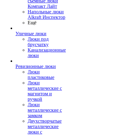
съемные люки
Компакт Лайт
Напольные люки
Alkraft Инспектор
Ещё
Уличные люки
Люки под
брусчатку
Канализационные
люки
Ревизионные люки
Люки
пластиковые
Люки
металлические с
магнитом и
ручкой
Люки
металлические с
замком
Двухстворчатые
металлические
люки с