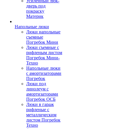
Усиленный люк-
дверь под
покраску
Материк
Напольные люки
Люки напольные
съемные
Погребок Мини
Люки съемные с
рифленым листом
Погребок Мини-
Техно
Напольные люки
с амортизаторами
Погребок
Люки под
линолеум с
амортизаторами
Погребок ОСБ
Люки в гараж
рифленые с
металлическим
листом Погребок
Техно