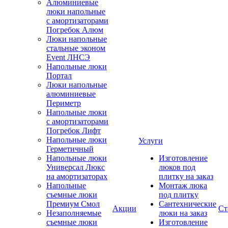
Алюминиевые
люки напольные
с амортизаторами
Погребок Алюм
Люки напольные
стальные эконом
Event ЛНСЭ
Напольные люки
Портал
Люки напольные
алюминиевые
Периметр
Напольные люки
с амортизаторами
Погребок Лифт
Напольные люки
Услуги
Герметичный
Напольные люки
Изготовление
Универсал Люкс
люков под
на амортизаторах
плитку на заказ
Напольные
Монтаж люка
съемные люки
под плитку
Премиум Смол
Сантехнические
Акции
Ст
Незаполняемые
люки на заказ
съемные люки
Изготовление