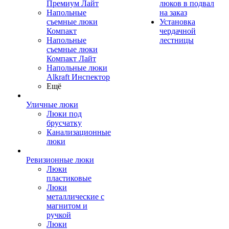
Премиум Лайт
люков в подвал
Напольные
на заказ
съемные люки
Установка
Компакт
чердачной
Напольные
лестницы
съемные люки
Компакт Лайт
Напольные люки
Alkraft Инспектор
Ещё
Уличные люки
Люки под
брусчатку
Канализационные
люки
Ревизионные люки
Люки
пластиковые
Люки
металлические с
магнитом и
ручкой
Люки