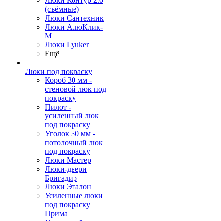
Люки Контур 2.0
(съёмные)
Люки Сантехник
Люки АлюКлик-
М
Люки Lyuker
Ещё
Люки под покраску
Короб 30 мм -
стеновой люк под
покраску
Пилот -
усиленный люк
под покраску
Уголок 30 мм -
потолочный люк
под покраску
Люки Мастер
Люки-двери
Бригадир
Люки Эталон
Усиленные люки
под покраску
Прима