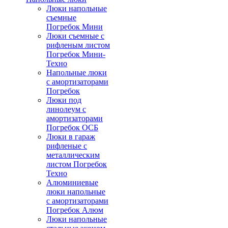
Люки напольные
съемные
Погребок Мини
Люки съемные с
рифленым листом
Погребок Мини-
Техно
Напольные люки
с амортизаторами
Погребок
Люки под
линолеум с
амортизаторами
Погребок ОСБ
Люки в гараж
рифленые с
металлическим
листом Погребок
Техно
Алюминиевые
люки напольные
с амортизаторами
Погребок Алюм
Люки напольные