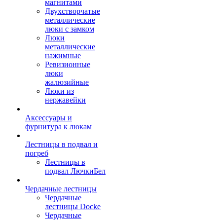
магнитами
Двухстворчатые
металлические
люки с замком
Люки
металлические
нажимные
Ревизионные
люки
жалюзийные
Люки из
нержавейки
Аксессуары и
фурнитура к люкам
Лестницы в подвал и
погреб
Лестницы в
подвал ЛючкиБел
Чердачные лестницы
Чердачные
лестницы Docke
Чердачные