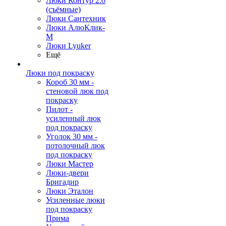
Люки Контур 2.0
(съёмные)
Люки Сантехник
Люки АлюКлик-
М
Люки Lyuker
Ещё
Люки под покраску
Короб 30 мм -
стеновой люк под
покраску
Пилот -
усиленный люк
под покраску
Уголок 30 мм -
потолочный люк
под покраску
Люки Мастер
Люки-двери
Бригадир
Люки Эталон
Усиленные люки
под покраску
Прима