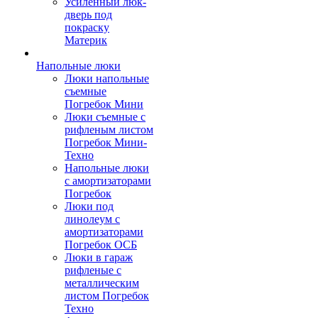
Усиленный люк-
дверь под
покраску
Материк
Напольные люки
Люки напольные
съемные
Погребок Мини
Люки съемные с
рифленым листом
Погребок Мини-
Техно
Напольные люки
с амортизаторами
Погребок
Люки под
линолеум с
амортизаторами
Погребок ОСБ
Люки в гараж
рифленые с
металлическим
листом Погребок
Техно