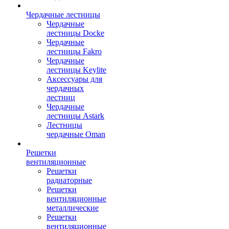
Чердачные лестницы
Чердачные
лестницы Docke
Чердачные
лестницы Fakro
Чердачные
лестницы Keylite
Аксессуары для
чердачных
лестниц
Чердачные
лестницы Astark
Лестницы
чердачные Oman
Решетки
вентиляционные
Решетки
радиаторные
Решетки
вентиляционные
металлические
Решетки
вентиляционные