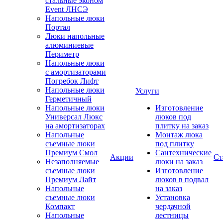
стальные эконом
Event ЛНСЭ
Напольные люки
Портал
Люки напольные
алюминиевые
Периметр
Напольные люки
с амортизаторами
Погребок Лифт
Напольные люки
Услуги
Герметичный
Напольные люки
Изготовление
Универсал Люкс
люков под
на амортизаторах
плитку на заказ
Напольные
Монтаж люка
съемные люки
под плитку
Премиум Смол
Сантехнические
Акции
Ст
Незаполняемые
люки на заказ
съемные люки
Изготовление
Премиум Лайт
люков в подвал
Напольные
на заказ
съемные люки
Установка
Компакт
чердачной
Напольные
лестницы