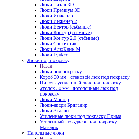
Люки Титан 3D
Люки Премиум 3D
Люки Инженер
Люки Инженер-2
Люки Вектор (съёмные)
Люки Контур (съёмные)
Люки Контур 2.0 (съёмные)
Люки Сантехник
Люки АлюКлик-М
Люки Lyuker
Люки под покраску
Назад
Люки под покраску
Короб 30 мм - стеновой люк под покраску
Пилот - усиленный люк под покраску
Уголок 30 мм - потолочный люк под
покраску
Люки Мастер
Люки-двери Бригадир
Люки Эталон
Усиленные люки под покраску Прима
Усиленный люк-дверь под покраску
Материк
Напольные люки
Назад