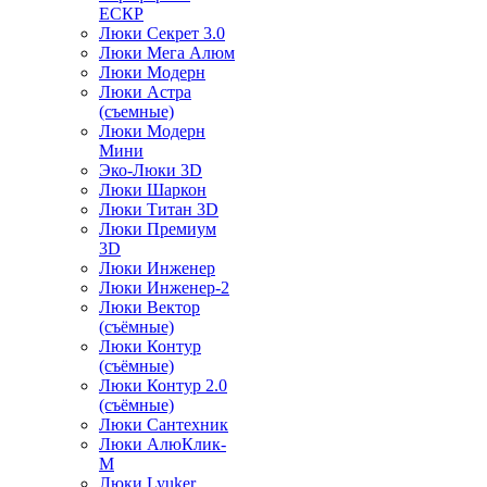
ЕСКР
Люки Секрет 3.0
Люки Мега Алюм
Люки Модерн
Люки Астра
(съемные)
Люки Модерн
Мини
Эко-Люки 3D
Люки Шаркон
Люки Титан 3D
Люки Премиум
3D
Люки Инженер
Люки Инженер-2
Люки Вектор
(съёмные)
Люки Контур
(съёмные)
Люки Контур 2.0
(съёмные)
Люки Сантехник
Люки АлюКлик-
М
Люки Lyuker