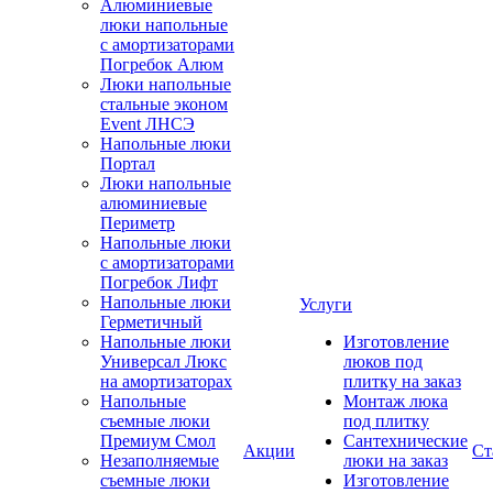
Алюминиевые
люки напольные
с амортизаторами
Погребок Алюм
Люки напольные
стальные эконом
Event ЛНСЭ
Напольные люки
Портал
Люки напольные
алюминиевые
Периметр
Напольные люки
с амортизаторами
Погребок Лифт
Напольные люки
Услуги
Герметичный
Напольные люки
Изготовление
Универсал Люкс
люков под
на амортизаторах
плитку на заказ
Напольные
Монтаж люка
съемные люки
под плитку
Премиум Смол
Сантехнические
Акции
Ст
Незаполняемые
люки на заказ
съемные люки
Изготовление