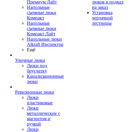
Премиум Лайт
люков в подвал
Напольные
на заказ
съемные люки
Установка
Компакт
чердачной
Напольные
лестницы
съемные люки
Компакт Лайт
Напольные люки
Alkraft Инспектор
Ещё
Уличные люки
Люки под
брусчатку
Канализационные
люки
Ревизионные люки
Люки
пластиковые
Люки
металлические с
магнитом и
ручкой
Люки