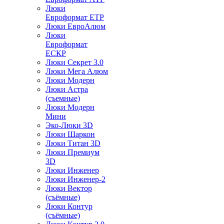
Люки
Евроформат ЕТР
Люки ЕвроАлюм
Люки
Евроформат
ЕСКР
Люки Секрет 3.0
Люки Мега Алюм
Люки Модерн
Люки Астра
(съемные)
Люки Модерн
Мини
Эко-Люки 3D
Люки Шаркон
Люки Титан 3D
Люки Премиум
3D
Люки Инженер
Люки Инженер-2
Люки Вектор
(съёмные)
Люки Контур
(съёмные)