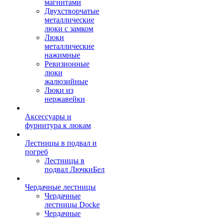
магнитами
Двухстворчатые
металлические
люки с замком
Люки
металлические
нажимные
Ревизионные
люки
жалюзийные
Люки из
нержавейки
Аксессуары и
фурнитура к люкам
Лестницы в подвал и
погреб
Лестницы в
подвал ЛючкиБел
Чердачные лестницы
Чердачные
лестницы Docke
Чердачные