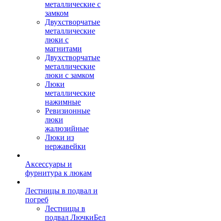
металлические с
замком
Двухстворчатые
металлические
люки с
магнитами
Двухстворчатые
металлические
люки с замком
Люки
металлические
нажимные
Ревизионные
люки
жалюзийные
Люки из
нержавейки
Аксессуары и
фурнитура к люкам
Лестницы в подвал и
погреб
Лестницы в
подвал ЛючкиБел