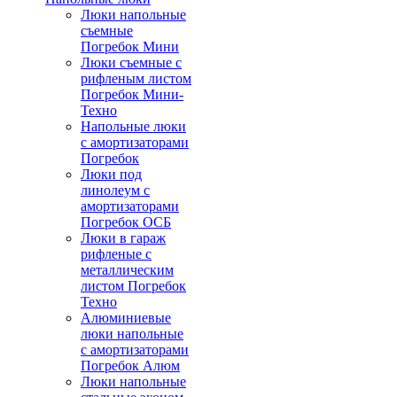
Люки напольные
съемные
Погребок Мини
Люки съемные с
рифленым листом
Погребок Мини-
Техно
Напольные люки
с амортизаторами
Погребок
Люки под
линолеум с
амортизаторами
Погребок ОСБ
Люки в гараж
рифленые с
металлическим
листом Погребок
Техно
Алюминиевые
люки напольные
с амортизаторами
Погребок Алюм
Люки напольные