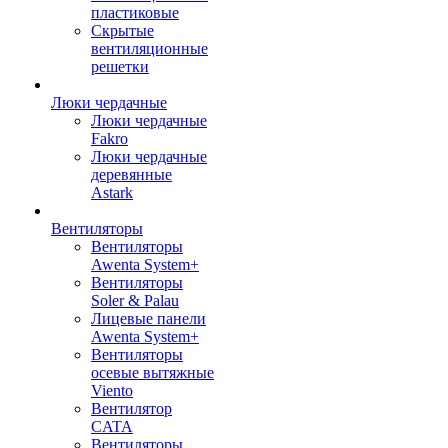
пластиковые
Скрытые
вентиляционные
решетки
Люки чердачные
Люки чердачные
Fakro
Люки чердачные
деревянные
Astark
Вентиляторы
Вентиляторы
Awenta System+
Вентиляторы
Soler & Palau
Лицевые панели
Awenta System+
Вентиляторы
осевые вытяжные
Viento
Вентилятор
CATA
Вентиляторы