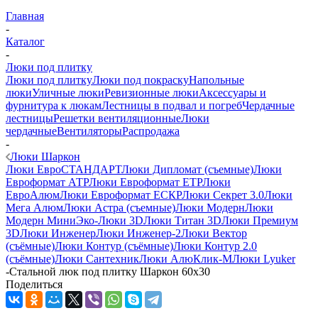
Главная
-
Каталог
-
Люки под плитку
Люки под плитку
Люки под покраску
Напольные
люки
Уличные люки
Ревизионные люки
Аксессуары и
фурнитура к люкам
Лестницы в подвал и погреб
Чердачные
лестницы
Решетки вентиляционные
Люки
чердачные
Вентиляторы
Распродажа
-
Люки Шаркон
Люки ЕвроСТАНДАРТ
Люки Дипломат (съемные)
Люки
Евроформат АТР
Люки Евроформат ЕТР
Люки
ЕвроАлюм
Люки Евроформат ЕСКР
Люки Секрет 3.0
Люки
Мега Алюм
Люки Астра (съемные)
Люки Модерн
Люки
Модерн Мини
Эко-Люки 3D
Люки Титан 3D
Люки Премиум
3D
Люки Инженер
Люки Инженер-2
Люки Вектор
(съёмные)
Люки Контур (съёмные)
Люки Контур 2.0
(съёмные)
Люки Сантехник
Люки АлюКлик-М
Люки Lyuker
-
Стальной люк под плитку Шаркон 60x30
Поделиться