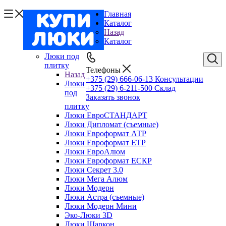
Главная
Каталог
Назад
Каталог
Люки под
плитку
Телефоны
Назад
+375 (29) 666-06-13
Консультации
Люки
+375 (29) 6-211-500
Склад
под
Заказать звонок
плитку
Люки ЕвроСТАНДАРТ
Люки Дипломат (съемные)
Люки Евроформат АТР
Люки Евроформат ЕТР
Люки ЕвроАлюм
Люки Евроформат ЕСКР
Люки Секрет 3.0
Люки Мега Алюм
Люки Модерн
Люки Астра (съемные)
Люки Модерн Мини
Эко-Люки 3D
Люки Шаркон