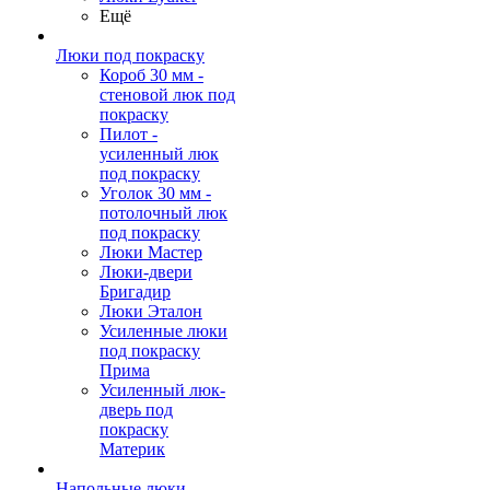
Ещё
Люки под покраску
Короб 30 мм -
стеновой люк под
покраску
Пилот -
усиленный люк
под покраску
Уголок 30 мм -
потолочный люк
под покраску
Люки Мастер
Люки-двери
Бригадир
Люки Эталон
Усиленные люки
под покраску
Прима
Усиленный люк-
дверь под
покраску
Материк
Напольные люки