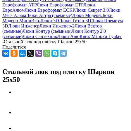
Евроформат АТР
Люки Евроформат ЕТР
Люки
ЕвроАлюм
Люки Евроформат ЕСКР
Люки Секрет 3.0
Люки
Мега Алюм
Люки Астра (съемные)
Люки Модерн
Люки
Модерн Мини
Эко-Люки 3D
Люки Титан 3D
Люки Премиум
3D
Люки Инженер
Люки Инженер-2
Люки Вектор
(съёмные)
Люки Контур (съёмные)
Люки Контур 2.0
(съёмные)
Люки Сантехник
Люки АлюКлик-М
Люки Lyuker
-
Стальной люк под плитку Шаркон 25x50
Поделиться
Стальной люк под плитку Шаркон
25x50