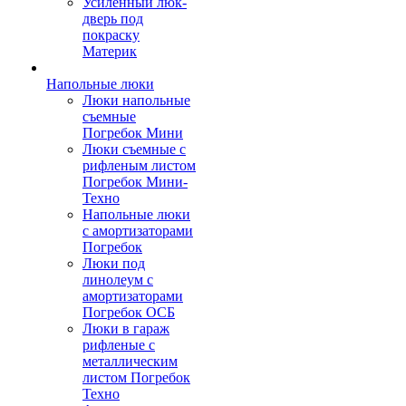
Усиленный люк-
дверь под
покраску
Материк
Напольные люки
Люки напольные
съемные
Погребок Мини
Люки съемные с
рифленым листом
Погребок Мини-
Техно
Напольные люки
с амортизаторами
Погребок
Люки под
линолеум с
амортизаторами
Погребок ОСБ
Люки в гараж
рифленые с
металлическим
листом Погребок
Техно