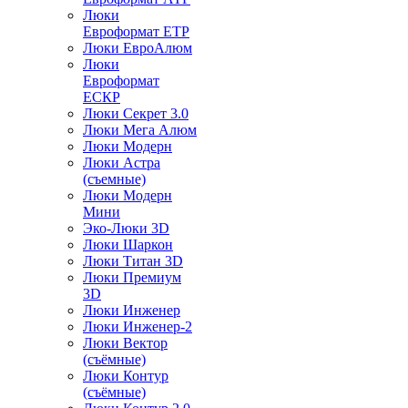
Люки
Евроформат ЕТР
Люки ЕвроАлюм
Люки
Евроформат
ЕСКР
Люки Секрет 3.0
Люки Мега Алюм
Люки Модерн
Люки Астра
(съемные)
Люки Модерн
Мини
Эко-Люки 3D
Люки Шаркон
Люки Титан 3D
Люки Премиум
3D
Люки Инженер
Люки Инженер-2
Люки Вектор
(съёмные)
Люки Контур
(съёмные)