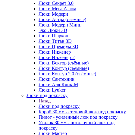
Люки Секрет 3.0
Люки Мега Алюм
Люки Модерн
Люки Астра (съемные)
Люки Модерн Мини
Эко-Люки 3D
Люки Шаркон
Люки Титан 3D
Люки Премиум 3D
Люки Инженер
Люки Инженер-2
Люки Вектор (съёмные)
Люки Контур (съёмные)
Люки Контур 2.0 (съёмные)
Люки Сантехник
Люки АлюКлик-М
Люки Lyuker
Люки под покраску
Назад
Люки под покраску
Короб 30 мм - стеновой люк под покраску
Пилот - усиленный люк под покраску
Уголок 30 мм - потолочный люк под
покраску
Люки Мастер