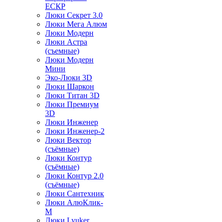
ЕСКР
Люки Секрет 3.0
Люки Мега Алюм
Люки Модерн
Люки Астра
(съемные)
Люки Модерн
Мини
Эко-Люки 3D
Люки Шаркон
Люки Титан 3D
Люки Премиум
3D
Люки Инженер
Люки Инженер-2
Люки Вектор
(съёмные)
Люки Контур
(съёмные)
Люки Контур 2.0
(съёмные)
Люки Сантехник
Люки АлюКлик-
М
Люки Lyuker