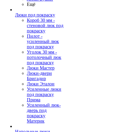
Ещё
Люки под покраску
Короб 30 мм -
стеновой люк под
покраску
Пилот -
усиленный люк
под покраску
Уголок 30 мм -
потолочный люк
под покраску
Люки Мастер
Люки-двери
Бригадир
Люки Эталон
Усиленные люки
под покраску
Прима
Усиленный люк-
дверь под
покраску
Материк
Напольные люки