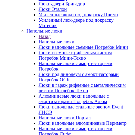
Люки-двери Бригадир
Люки Эталон
Усиленные люки под покраску Прима
Усиленный люк-дверь под покраску
Материк
Напольные люки
Назад
Напольные люки
Люки напольные съемные Погребок Мини
Люки съемные с рифленым листом
Погребок Мини-Техно
Напольные люки с амортизаторами
Погребок
Люки под линолеум с амортизаторами
Погребок ОСБ
Люки в гараж рифленые с металлическим
листом Погребок Техно
Алюминиевые люки напольные с
амортизаторами Погребок Алюм
Люки напольные стальные эконом Event
ЛНСЭ
Напольные люки Портал
Люки напольные алюминиевые Периметр
Напольные люки с амортизаторами
Погребок Лифт