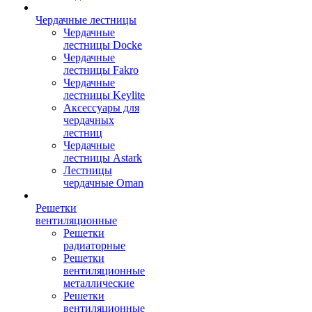
Чердачные лестницы
Чердачные
лестницы Docke
Чердачные
лестницы Fakro
Чердачные
лестницы Keylite
Аксессуары для
чердачных
лестниц
Чердачные
лестницы Astark
Лестницы
чердачные Oman
Решетки
вентиляционные
Решетки
радиаторные
Решетки
вентиляционные
металлические
Решетки
вентиляционные