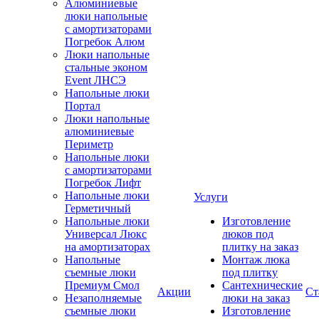
Алюминиевые
люки напольные
с амортизаторами
Погребок Алюм
Люки напольные
стальные эконом
Event ЛНСЭ
Напольные люки
Портал
Люки напольные
алюминиевые
Периметр
Напольные люки
с амортизаторами
Погребок Лифт
Напольные люки
Услуги
Герметичный
Напольные люки
Изготовление
Универсал Люкс
люков под
на амортизаторах
плитку на заказ
Напольные
Монтаж люка
съемные люки
под плитку
Премиум Смол
Сантехнические
Акции
Ст
Незаполняемые
люки на заказ
съемные люки
Изготовление