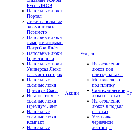
стальные эконом
Event ЛНСЭ
Напольные люки
Портал
Люки напольные
алюминиевые
Периметр
Напольные люки
с амортизаторами
Погребок Лифт
Напольные люки
Услуги
Герметичный
Напольные люки
Изготовление
Универсал Люкс
люков под
на амортизаторах
плитку на заказ
Напольные
Монтаж люка
съемные люки
под плитку
Премиум Смол
Сантехнические
Акции
Ст
Незаполняемые
люки на заказ
съемные люки
Изготовление
Премиум Лайт
люков в подвал
Напольные
на заказ
съемные люки
Установка
Компакт
чердачной
Напольные
лестницы