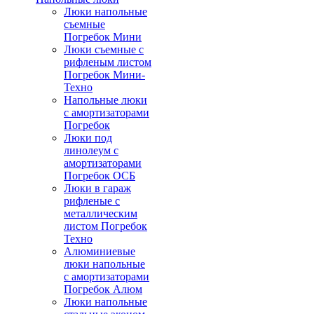
Люки напольные
съемные
Погребок Мини
Люки съемные с
рифленым листом
Погребок Мини-
Техно
Напольные люки
с амортизаторами
Погребок
Люки под
линолеум с
амортизаторами
Погребок ОСБ
Люки в гараж
рифленые с
металлическим
листом Погребок
Техно
Алюминиевые
люки напольные
с амортизаторами
Погребок Алюм
Люки напольные