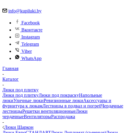
info@kupiluki.by
Facebook
Вконтакте
Instagram
Telegram
Viber
WhatsApp
Главная
-
Каталог
-
Люки под плитку
Люки под плитку
Люки под покраску
Напольные
люки
Уличные люки
Ревизионные люки
Аксессуары и
фурнитура к люкам
Лестницы в подвал и погреб
Чердачные
лестницы
Решетки вентиляционные
Люки
чердачные
Вентиляторы
Распродажа
-
Люки Шаркон
Люки ЕвроСТАНДАРТ
Люки Дипломат (съемные)
Люки