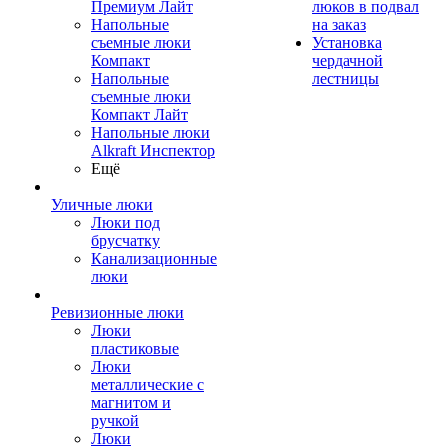
Премиум Лайт
люков в подвал
Напольные
на заказ
съемные люки
Установка
Компакт
чердачной
Напольные
лестницы
съемные люки
Компакт Лайт
Напольные люки
Alkraft Инспектор
Ещё
Уличные люки
Люки под
брусчатку
Канализационные
люки
Ревизионные люки
Люки
пластиковые
Люки
металлические с
магнитом и
ручкой
Люки