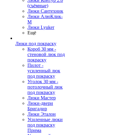
Люки Контур 2.0
(съёмные)
Люки Сантехник
Люки АлюКлик-
М
Люки Lyuker
Ещё
Люки под покраску
Короб 30 мм -
стеновой люк под
покраску
Пилот -
усиленный люк
под покраску
Уголок 30 мм -
потолочный люк
под покраску
Люки Мастер
Люки-двери
Бригадир
Люки Эталон
Усиленные люки
под покраску
Прима