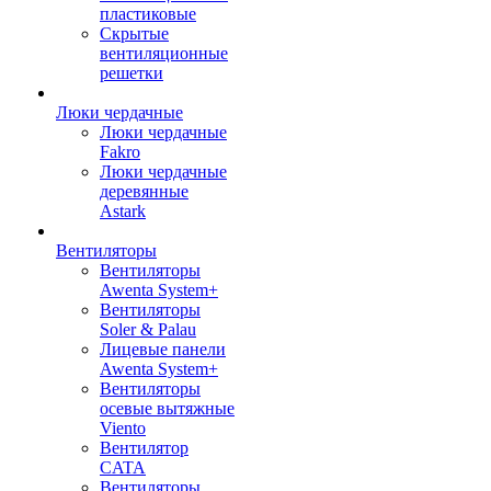
пластиковые
Скрытые
вентиляционные
решетки
Люки чердачные
Люки чердачные
Fakro
Люки чердачные
деревянные
Astark
Вентиляторы
Вентиляторы
Awenta System+
Вентиляторы
Soler & Palau
Лицевые панели
Awenta System+
Вентиляторы
осевые вытяжные
Viento
Вентилятор
CATA
Вентиляторы