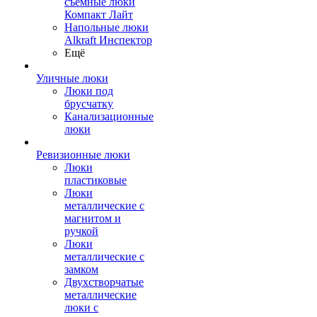
съемные люки
Компакт Лайт
Напольные люки
Alkraft Инспектор
Ещё
Уличные люки
Люки под
брусчатку
Канализационные
люки
Ревизионные люки
Люки
пластиковые
Люки
металлические с
магнитом и
ручкой
Люки
металлические с
замком
Двухстворчатые
металлические
люки с