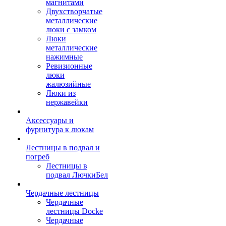
магнитами
Двухстворчатые
металлические
люки с замком
Люки
металлические
нажимные
Ревизионные
люки
жалюзийные
Люки из
нержавейки
Аксессуары и
фурнитура к люкам
Лестницы в подвал и
погреб
Лестницы в
подвал ЛючкиБел
Чердачные лестницы
Чердачные
лестницы Docke
Чердачные