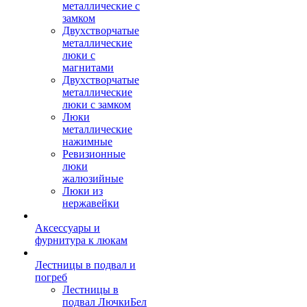
металлические с
замком
Двухстворчатые
металлические
люки с
магнитами
Двухстворчатые
металлические
люки с замком
Люки
металлические
нажимные
Ревизионные
люки
жалюзийные
Люки из
нержавейки
Аксессуары и
фурнитура к люкам
Лестницы в подвал и
погреб
Лестницы в
подвал ЛючкиБел