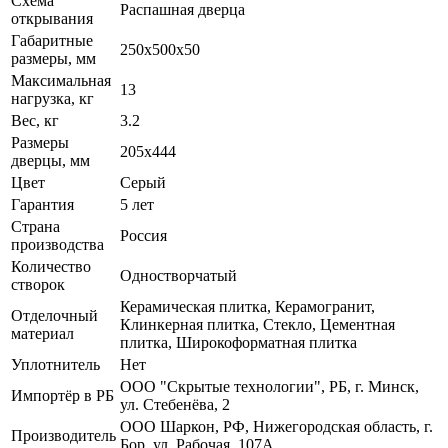
Схема
Распашная дверца
открывания
Габаритные
250x500x50
размеры, мм
Максимальная
13
нагрузка, кг
Вес, кг
3.2
Размеры
205х444
дверцы, мм
Цвет
Серый
Гарантия
5 лет
Страна
Россия
производства
Количество
Одностворчатый
створок
Керамическая плитка, Керамогранит,
Отделочный
Клинкерная плитка, Стекло, Цементная
материал
плитка, Широкоформатная плитка
Уплотнитель
Нет
ООО "Скрытые технологии", РБ, г. Минск,
Импортёр в РБ
ул. Стебенёва, 2
ООО Шаркон, РФ, Нижегородская область, г.
Производитель
Бор, ул. Рабочая, 107А