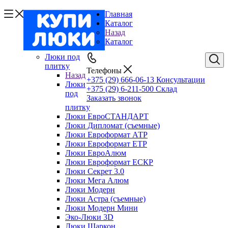
Главная
Каталог
Назад
Каталог
Люки под
плитку
Телефоны
Назад
+375 (29) 666-06-13
Консультации
Люки
+375 (29) 6-211-500
Склад
под
Заказать звонок
плитку
Люки ЕвроСТАНДАРТ
Люки Дипломат (съемные)
Люки Евроформат АТР
Люки Евроформат ЕТР
Люки ЕвроАлюм
Люки Евроформат ЕСКР
Люки Секрет 3.0
Люки Мега Алюм
Люки Модерн
Люки Астра (съемные)
Люки Модерн Мини
Эко-Люки 3D
Люки Шаркон