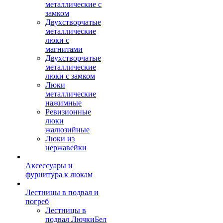
металлические с
замком
Двухстворчатые
металлические
люки с
магнитами
Двухстворчатые
металлические
люки с замком
Люки
металлические
нажимные
Ревизионные
люки
жалюзийные
Люки из
нержавейки
Аксессуары и
фурнитура к люкам
Лестницы в подвал и
погреб
Лестницы в
подвал ЛючкиБел