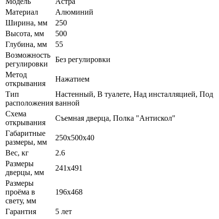
Модель
Астра
Материал
Алюминий
Ширина, мм
250
Высота, мм
500
Глубина, мм
55
Возможность
Без регулировки
регулировки
Метод
Нажатием
открывания
Тип
Настенный, В туалете, Над инсталляцией, Под
расположения
ванной
Схема
Съемная дверца, Полка "Антискол"
открывания
Габаритные
250х500х40
размеры, мм
Вес, кг
2.6
Размеры
241х491
дверцы, мм
Размеры
проёма в
196х468
свету, мм
Гарантия
5 лет