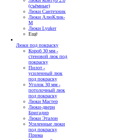
Люки Контур 2.0
(съёмные)
Люки Сантехник
Люки АлюКлик-
М
Люки Lyuker
Ещё
Люки под покраску
Короб 30 мм -
стеновой люк под
покраску
Пилот -
усиленный люк
под покраску
Уголок 30 мм -
потолочный люк
под покраску
Люки Мастер
Люки-двери
Бригадир
Люки Эталон
Усиленные люки
под покраску
Прима