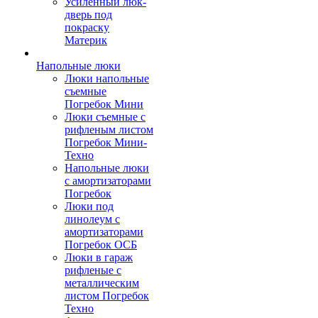
Усиленный люк-
дверь под
покраску
Материк
Напольные люки
Люки напольные
съемные
Погребок Мини
Люки съемные с
рифленым листом
Погребок Мини-
Техно
Напольные люки
с амортизаторами
Погребок
Люки под
линолеум с
амортизаторами
Погребок ОСБ
Люки в гараж
рифленые с
металлическим
листом Погребок
Техно