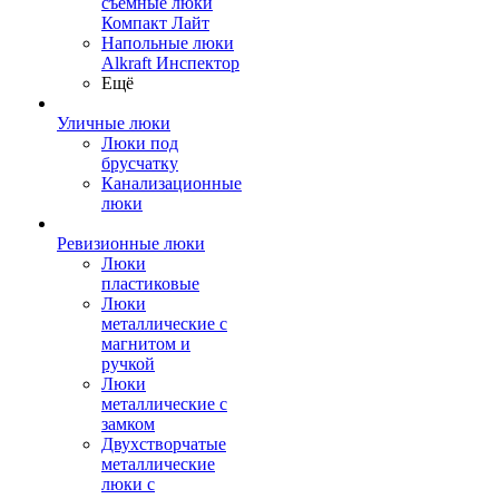
съемные люки
Компакт Лайт
Напольные люки
Alkraft Инспектор
Ещё
Уличные люки
Люки под
брусчатку
Канализационные
люки
Ревизионные люки
Люки
пластиковые
Люки
металлические с
магнитом и
ручкой
Люки
металлические с
замком
Двухстворчатые
металлические
люки с