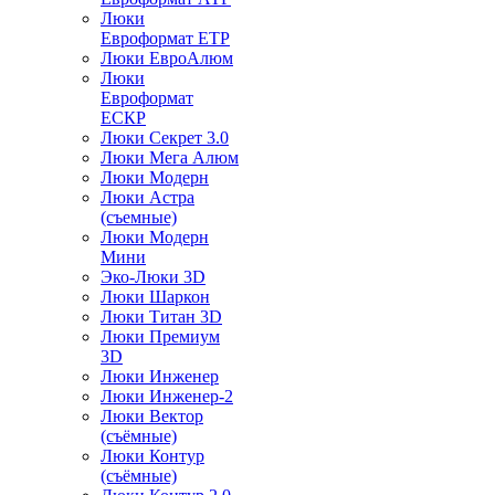
Люки
Евроформат ЕТР
Люки ЕвроАлюм
Люки
Евроформат
ЕСКР
Люки Секрет 3.0
Люки Мега Алюм
Люки Модерн
Люки Астра
(съемные)
Люки Модерн
Мини
Эко-Люки 3D
Люки Шаркон
Люки Титан 3D
Люки Премиум
3D
Люки Инженер
Люки Инженер-2
Люки Вектор
(съёмные)
Люки Контур
(съёмные)