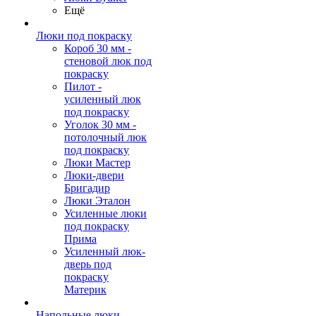
Ещё
Люки под покраску
Короб 30 мм -
стеновой люк под
покраску
Пилот -
усиленный люк
под покраску
Уголок 30 мм -
потолочный люк
под покраску
Люки Мастер
Люки-двери
Бригадир
Люки Эталон
Усиленные люки
под покраску
Прима
Усиленный люк-
дверь под
покраску
Материк
Напольные люки