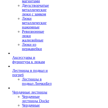
магнитами
Двухстворчатые
металлические
люки с замком
Люки
металлические
нажимные
Ревизионные
люки
жалюзийные
Люки из
нержавейки
Аксессуары и
фурнитура к люкам
Лестницы в подвал и
погреб
Лестницы в
подвал ЛючкиБел
Чердачные лестницы
Чердачные
лестницы Docke
Чердачные