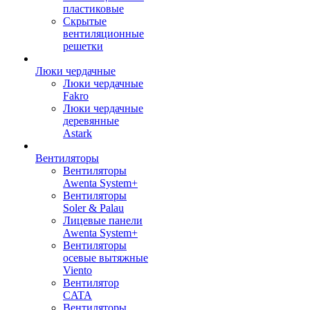
пластиковые
Скрытые
вентиляционные
решетки
Люки чердачные
Люки чердачные
Fakro
Люки чердачные
деревянные
Astark
Вентиляторы
Вентиляторы
Awenta System+
Вентиляторы
Soler & Palau
Лицевые панели
Awenta System+
Вентиляторы
осевые вытяжные
Viento
Вентилятор
CATA
Вентиляторы