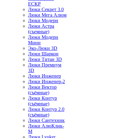
ЕСКР
Люки Секрет 3.0
Люки Мега Алюм
Люки Модерн
Люки Астра
(съемные)
Люки Модерн
Мини
Эко-Люки 3D
Люки Шаркон
Люки Титан 3D
Люки Премиум
3D
Люки Инженер
Люки Инженер-2
Люки Вектор
(съёмные)
Люки Контур
(съёмные)
Люки Контур 2.0
(съёмные)
Люки Сантехник
Люки АлюКлик-
М
Люки Lyuker