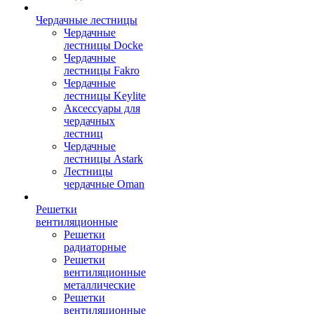
Чердачные лестницы
Чердачные
лестницы Docke
Чердачные
лестницы Fakro
Чердачные
лестницы Keylite
Аксессуары для
чердачных
лестниц
Чердачные
лестницы Astark
Лестницы
чердачные Oman
Решетки
вентиляционные
Решетки
радиаторные
Решетки
вентиляционные
металлические
Решетки
вентиляционные