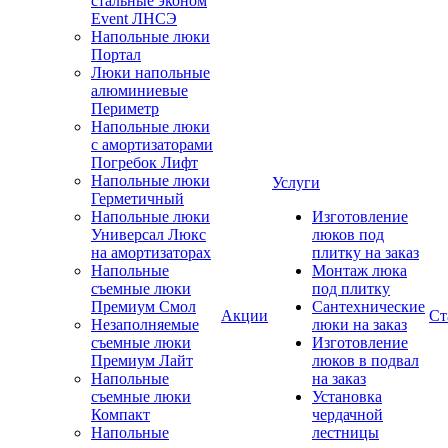
стальные эконом
Event ЛНСЭ
Напольные люки
Портал
Люки напольные
алюминиевые
Периметр
Напольные люки
с амортизаторами
Погребок Лифт
Напольные люки
Услуги
Герметичный
Напольные люки
Изготовление
Универсал Люкс
люков под
на амортизаторах
плитку на заказ
Напольные
Монтаж люка
съемные люки
под плитку
Премиум Смол
Сантехнические
Акции
Ст
Незаполняемые
люки на заказ
съемные люки
Изготовление
Премиум Лайт
люков в подвал
Напольные
на заказ
съемные люки
Установка
Компакт
чердачной
Напольные
лестницы