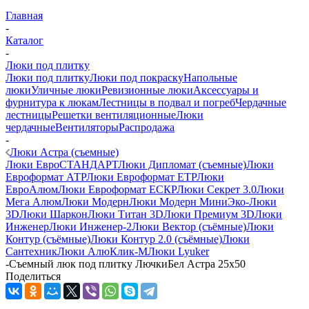
Главная
-
Каталог
-
Люки под плитку
Люки под плитку
Люки под покраску
Напольные
люки
Уличные люки
Ревизионные люки
Аксессуары и
фурнитура к люкам
Лестницы в подвал и погреб
Чердачные
лестницы
Решетки вентиляционные
Люки
чердачные
Вентиляторы
Распродажа
-
Люки Астра (съемные)
Люки ЕвроСТАНДАРТ
Люки Дипломат (съемные)
Люки
Евроформат АТР
Люки Евроформат ЕТР
Люки
ЕвроАлюм
Люки Евроформат ЕСКР
Люки Секрет 3.0
Люки
Мега Алюм
Люки Модерн
Люки Модерн Мини
Эко-Люки
3D
Люки Шаркон
Люки Титан 3D
Люки Премиум 3D
Люки
Инженер
Люки Инженер-2
Люки Вектор (съёмные)
Люки
Контур (съёмные)
Люки Контур 2.0 (съёмные)
Люки
Сантехник
Люки АлюКлик-М
Люки Lyuker
-
Съемный люк под плитку ЛючкиБел Астра 25х50
Поделиться