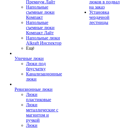
Премиум Лайт
люков в подвал
Напольные
на заказ
съемные люки
Установка
Компакт
чердачной
Напольные
лестницы
съемные люки
Компакт Лайт
Напольные люки
Alkraft Инспектор
Ещё
Уличные люки
Люки под
брусчатку
Канализационные
люки
Ревизионные люки
Люки
пластиковые
Люки
металлические с
магнитом и
ручкой
Люки