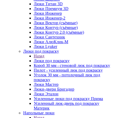
Люки Титан 3D
Люки Премиум 3D
Люки Инженер
Люки Инженер-2
Люки Вектор (съёмные)
Люки Контур (съёмные)
Люки Контур 2.0 (съёмные)
Люки Сантехник
Люки АлюКлик-М
Люки Lyuker
Люки под покраску
Назад
Люки под покраску
Короб 30 мм - стеновой люк под покраску
Пилот - усиленный люк под покраску
Уголок 30 мм - потолочный люк под
покраску
Люки Мастер
Люки-двери Бригадир
Люки Эталон
Усиленные люки под покраску Прима
Усиленный люк-дверь под покраску
Материк
Напольные люки
Назад