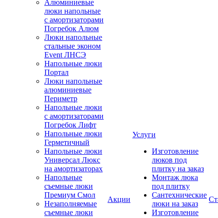
Алюминиевые
люки напольные
с амортизаторами
Погребок Алюм
Люки напольные
стальные эконом
Event ЛНСЭ
Напольные люки
Портал
Люки напольные
алюминиевые
Периметр
Напольные люки
с амортизаторами
Погребок Лифт
Напольные люки
Услуги
Герметичный
Напольные люки
Изготовление
Универсал Люкс
люков под
на амортизаторах
плитку на заказ
Напольные
Монтаж люка
съемные люки
под плитку
Премиум Смол
Сантехнические
Акции
Ст
Незаполняемые
люки на заказ
съемные люки
Изготовление