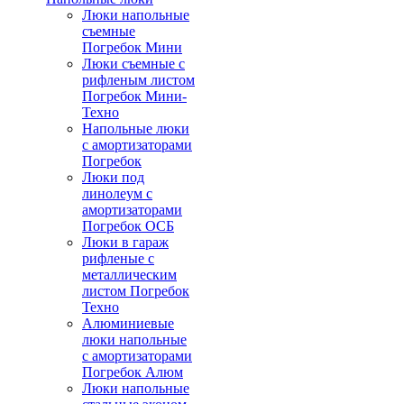
Люки напольные
съемные
Погребок Мини
Люки съемные с
рифленым листом
Погребок Мини-
Техно
Напольные люки
с амортизаторами
Погребок
Люки под
линолеум с
амортизаторами
Погребок ОСБ
Люки в гараж
рифленые с
металлическим
листом Погребок
Техно
Алюминиевые
люки напольные
с амортизаторами
Погребок Алюм
Люки напольные