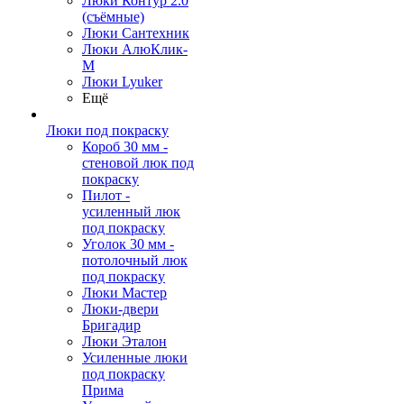
Люки Контур 2.0
(съёмные)
Люки Сантехник
Люки АлюКлик-
М
Люки Lyuker
Ещё
Люки под покраску
Короб 30 мм -
стеновой люк под
покраску
Пилот -
усиленный люк
под покраску
Уголок 30 мм -
потолочный люк
под покраску
Люки Мастер
Люки-двери
Бригадир
Люки Эталон
Усиленные люки
под покраску
Прима