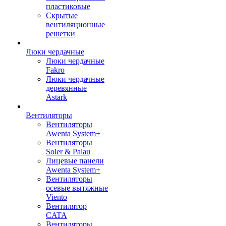
пластиковые
Скрытые
вентиляционные
решетки
Люки чердачные
Люки чердачные
Fakro
Люки чердачные
деревянные
Astark
Вентиляторы
Вентиляторы
Awenta System+
Вентиляторы
Soler & Palau
Лицевые панели
Awenta System+
Вентиляторы
осевые вытяжные
Viento
Вентилятор
CATA
Вентиляторы