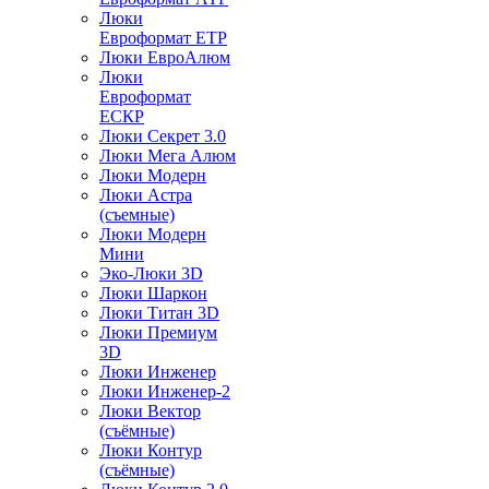
Люки
Евроформат ЕТР
Люки ЕвроАлюм
Люки
Евроформат
ЕСКР
Люки Секрет 3.0
Люки Мега Алюм
Люки Модерн
Люки Астра
(съемные)
Люки Модерн
Мини
Эко-Люки 3D
Люки Шаркон
Люки Титан 3D
Люки Премиум
3D
Люки Инженер
Люки Инженер-2
Люки Вектор
(съёмные)
Люки Контур
(съёмные)