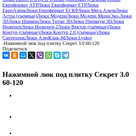
Евроформат АТР
Люки Евроформат ЕТР
Люки
ЕвроАлюм
Люки Евроформат ЕСКР
Люки Мега Алюм
Люки
Астра (съемные)
Люки Модерн
Люки Модерн Мини
Эко-Люки
3D
Люки Шаркон
Люки Титан 3D
Люки Премиум 3D
Люки
Инженер
Люки Инженер-2
Люки Вектор (съёмные)
Люки
Контур (съёмные)
Люки Контур 2.0 (съёмные)
Люки
Сантехник
Люки АлюКлик-М
Люки Lyuker
-
Нажимной люк под плитку Секрет 3.0 60-120
Поделиться
Нажимной люк под плитку Секрет 3.0
60-120