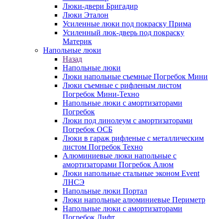
Люки-двери Бригадир
Люки Эталон
Усиленные люки под покраску Прима
Усиленный люк-дверь под покраску
Материк
Напольные люки
Назад
Напольные люки
Люки напольные съемные Погребок Мини
Люки съемные с рифленым листом
Погребок Мини-Техно
Напольные люки с амортизаторами
Погребок
Люки под линолеум с амортизаторами
Погребок ОСБ
Люки в гараж рифленые с металлическим
листом Погребок Техно
Алюминиевые люки напольные с
амортизаторами Погребок Алюм
Люки напольные стальные эконом Event
ЛНСЭ
Напольные люки Портал
Люки напольные алюминиевые Периметр
Напольные люки с амортизаторами
Погребок Лифт