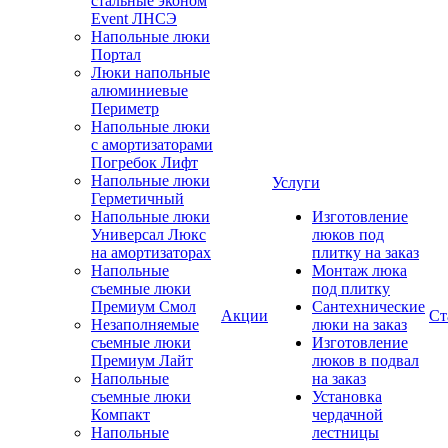
стальные эконом
Event ЛНСЭ
Напольные люки
Портал
Люки напольные
алюминиевые
Периметр
Напольные люки
с амортизаторами
Погребок Лифт
Напольные люки
Услуги
Герметичный
Напольные люки
Изготовление
Универсал Люкс
люков под
на амортизаторах
плитку на заказ
Напольные
Монтаж люка
съемные люки
под плитку
Премиум Смол
Сантехнические
Акции
Ст
Незаполняемые
люки на заказ
съемные люки
Изготовление
Премиум Лайт
люков в подвал
Напольные
на заказ
съемные люки
Установка
Компакт
чердачной
Напольные
лестницы