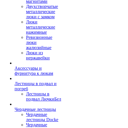
магнитами
Двухстворчатые
металлические
люки с замком
Люки
металлические
нажимные
Ревизионные
люки
жалюзийные
Люки из
нержавейки
Аксессуары и
фурнитура к люкам
Лестницы в подвал и
погреб
Лестницы в
подвал ЛючкиБел
Чердачные лестницы
Чердачные
лестницы Docke
Чердачные