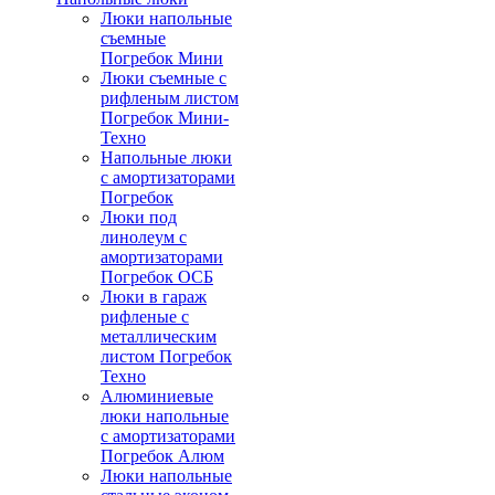
Люки напольные
съемные
Погребок Мини
Люки съемные с
рифленым листом
Погребок Мини-
Техно
Напольные люки
с амортизаторами
Погребок
Люки под
линолеум с
амортизаторами
Погребок ОСБ
Люки в гараж
рифленые с
металлическим
листом Погребок
Техно
Алюминиевые
люки напольные
с амортизаторами
Погребок Алюм
Люки напольные