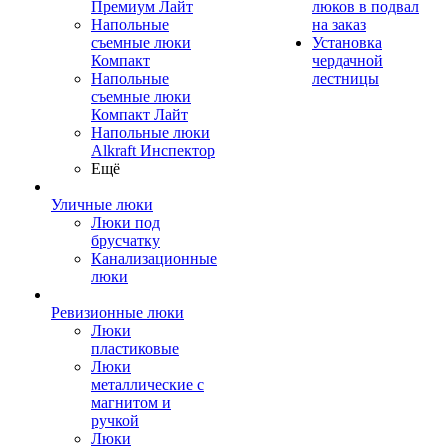
Премиум Лайт
люков в подвал
Напольные
на заказ
съемные люки
Установка
Компакт
чердачной
Напольные
лестницы
съемные люки
Компакт Лайт
Напольные люки
Alkraft Инспектор
Ещё
Уличные люки
Люки под
брусчатку
Канализационные
люки
Ревизионные люки
Люки
пластиковые
Люки
металлические с
магнитом и
ручкой
Люки