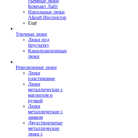
съемные люки
Компакт Лайт
Напольные люки
Alkraft Инспектор
Ещё
Уличные люки
Люки под
брусчатку
Канализационные
люки
Ревизионные люки
Люки
пластиковые
Люки
металлические с
магнитом и
ручкой
Люки
металлические с
замком
Двухстворчатые
металлические
люки с