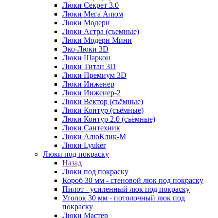
Люки Секрет 3.0
Люки Мега Алюм
Люки Модерн
Люки Астра (съемные)
Люки Модерн Мини
Эко-Люки 3D
Люки Шаркон
Люки Титан 3D
Люки Премиум 3D
Люки Инженер
Люки Инженер-2
Люки Вектор (съёмные)
Люки Контур (съёмные)
Люки Контур 2.0 (съёмные)
Люки Сантехник
Люки АлюКлик-М
Люки Lyuker
Люки под покраску
Назад
Люки под покраску
Короб 30 мм - стеновой люк под покраску
Пилот - усиленный люк под покраску
Уголок 30 мм - потолочный люк под
покраску
Люки Мастер