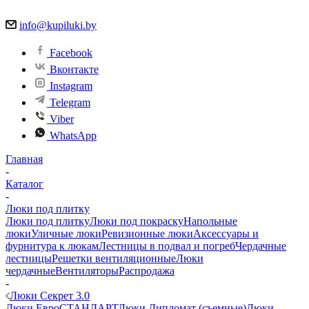
info@kupiluki.by
Facebook
Вконтакте
Instagram
Telegram
Viber
WhatsApp
Главная
-
Каталог
-
Люки под плитку
Люки под плитку
Люки под покраску
Напольные
люки
Уличные люки
Ревизионные люки
Аксессуары и
фурнитура к люкам
Лестницы в подвал и погреб
Чердачные
лестницы
Решетки вентиляционные
Люки
чердачные
Вентиляторы
Распродажа
-
Люки Секрет 3.0
Люки ЕвроСТАНДАРТ
Люки Дипломат (съемные)
Люки