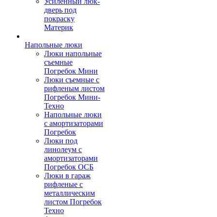
Усиленный люк-
дверь под
покраску
Материк
Напольные люки
Люки напольные
съемные
Погребок Мини
Люки съемные с
рифленым листом
Погребок Мини-
Техно
Напольные люки
с амортизаторами
Погребок
Люки под
линолеум с
амортизаторами
Погребок ОСБ
Люки в гараж
рифленые с
металлическим
листом Погребок
Техно