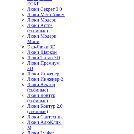
ЕСКР
Люки Секрет 3.0
Люки Мега Алюм
Люки Модерн
Люки Астра
(съемные)
Люки Модерн
Мини
Эко-Люки 3D
Люки Шаркон
Люки Титан 3D
Люки Премиум
3D
Люки Инженер
Люки Инженер-2
Люки Вектор
(съёмные)
Люки Контур
(съёмные)
Люки Контур 2.0
(съёмные)
Люки Сантехник
Люки АлюКлик-
М
Люки Lyuker