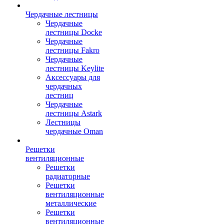
Чердачные лестницы
Чердачные
лестницы Docke
Чердачные
лестницы Fakro
Чердачные
лестницы Keylite
Аксессуары для
чердачных
лестниц
Чердачные
лестницы Astark
Лестницы
чердачные Oman
Решетки
вентиляционные
Решетки
радиаторные
Решетки
вентиляционные
металлические
Решетки
вентиляционные