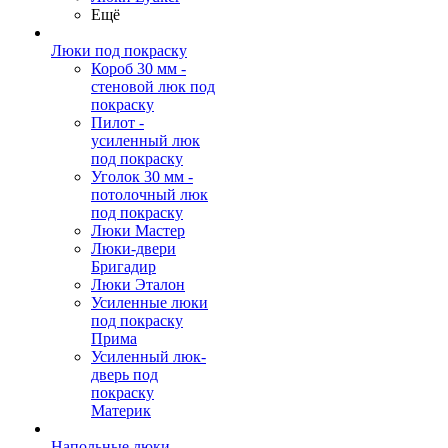
Ещё
Люки под покраску
Короб 30 мм -
стеновой люк под
покраску
Пилот -
усиленный люк
под покраску
Уголок 30 мм -
потолочный люк
под покраску
Люки Мастер
Люки-двери
Бригадир
Люки Эталон
Усиленные люки
под покраску
Прима
Усиленный люк-
дверь под
покраску
Материк
Напольные люки