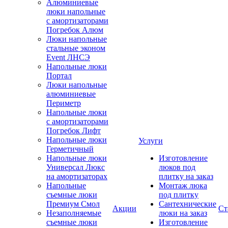
Алюминиевые
люки напольные
с амортизаторами
Погребок Алюм
Люки напольные
стальные эконом
Event ЛНСЭ
Напольные люки
Портал
Люки напольные
алюминиевые
Периметр
Напольные люки
с амортизаторами
Погребок Лифт
Напольные люки
Услуги
Герметичный
Напольные люки
Изготовление
Универсал Люкс
люков под
на амортизаторах
плитку на заказ
Напольные
Монтаж люка
съемные люки
под плитку
Премиум Смол
Сантехнические
Акции
Ст
Незаполняемые
люки на заказ
съемные люки
Изготовление