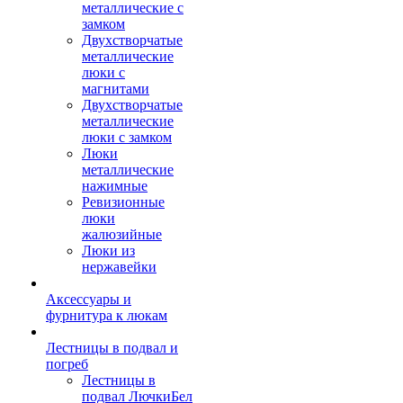
металлические с
замком
Двухстворчатые
металлические
люки с
магнитами
Двухстворчатые
металлические
люки с замком
Люки
металлические
нажимные
Ревизионные
люки
жалюзийные
Люки из
нержавейки
Аксессуары и
фурнитура к люкам
Лестницы в подвал и
погреб
Лестницы в
подвал ЛючкиБел