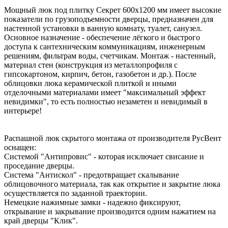
Мощный люк под плитку Секрет 600х1200 мм имеет высокие
показатели по грузоподъемности дверцы, предназначен для
настенной установки в ванную комнату, туалет, санузел.
Основное назначение - обеспечение лёгкого и быстрого
доступа к сантехническим коммуникациям, инженерным
решениям, фильтрам воды, счетчикам. Монтаж - настенный,
материал стен (конструкция из металлопрофиля с
гипсокартоном, кирпич, бетон, газобетон и др.). После
облицовки люка керамической плиткой и иными
отделочными материалами имеет "максимальный эффект
невидимки", то есть полностью незаметен и невидимый в
интерьере!
Распашной люк скрытого монтажа от производителя РусВент
оснащен:
Системой "Антипровис" - которая исключает свисание и
проседание дверцы.
Система "Антискол" - предотвращает скалывание
облицовочного материала, так как открытие и закрытие люка
осуществляется по заданной траектории.
Немецкие нажимные замки - надежно фиксируют,
открывание и закрывание производится одним нажатием на
край дверцы "Клик".