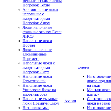
металлическим листом
Погребок Техно
Алюминиевые люки
напольные с
амортизаторами
Погребок Алюм
Люки напольные
стальные эконом Event
ЛНСЭ
Напольные люки
Портал
Люки напольные
алюминиевые
Периметр
Напольные люки с
амортизаторами
Услуги
Погребок Лифт
Напольные люки
Изготовление
Герметичный
люков под пл
Напольные люки
на заказ
Универсал Люкс на
Монтаж люка
амортизаторах
плитку
Напольные съемные
Сантехническ
Акции
люки Премиум Смол
люки на заказ
Незаполняемые
Изготовление