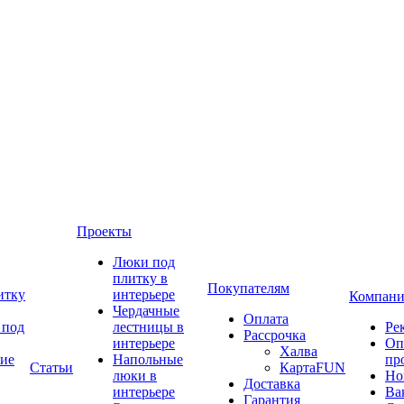
Проекты
Люки под
плитку в
Покупателям
итку
интерьере
Компани
Чердачные
Оплата
 под
лестницы в
Ре
Рассрочка
интерьере
Оп
Халва
ие
Напольные
пр
Статьи
КартаFUN
люки в
Но
Доставка
интерьере
Ва
Гарантия