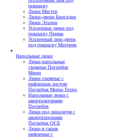
потолочный люк под
покраску
Люки Мастер
Люки-двери Бригадир
Люки Эталон
Усиленные люки под
покраску Прима
Усиленный люк-дверь
под покраску Материк
Напольные люки
Люки напольные
съемные Погребок
Мини
Люки съемные с
рифленым листом
Погребок Мини-Техно
Напольные люки с
амортизаторами
Погребок
Люки под линолеум с
амортизаторами
Погребок ОСБ
Люки в гараж
рифленые с