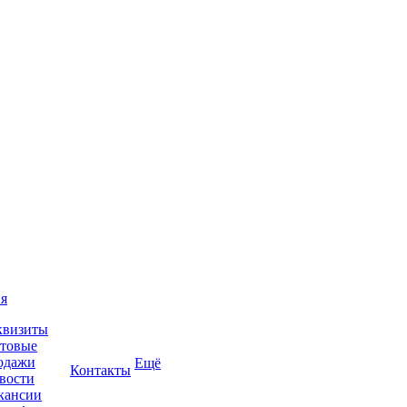
я
квизиты
товые
одажи
Ещё
Контакты
вости
кансии