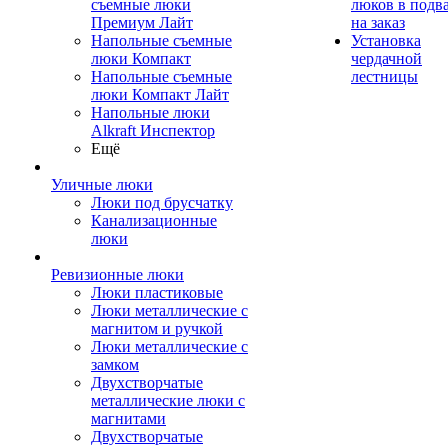
съемные люки
люков в подв
Премиум Лайт
на заказ
Напольные съемные
Установка
люки Компакт
чердачной
Напольные съемные
лестницы
люки Компакт Лайт
Напольные люки
Alkraft Инспектор
Ещё
Уличные люки
Люки под брусчатку
Канализационные
люки
Ревизионные люки
Люки пластиковые
Люки металлические с
магнитом и ручкой
Люки металлические с
замком
Двухстворчатые
металлические люки с
магнитами
Двухстворчатые