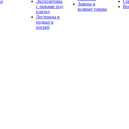
ал
Экспозиторы
Се
Замена и
с люками под
Во
возврат товара
плитку
Лестницы в
подвал и
погреб