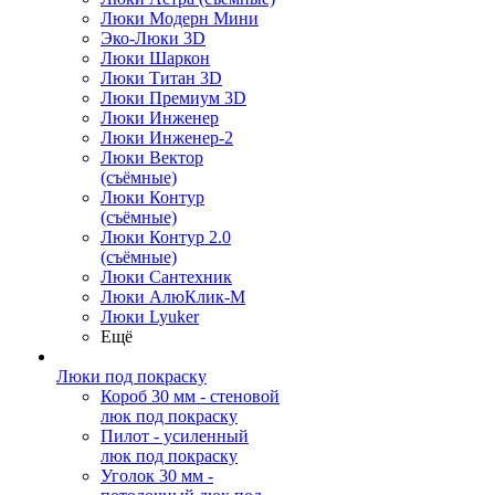
Люки Модерн Мини
Эко-Люки 3D
Люки Шаркон
Люки Титан 3D
Люки Премиум 3D
Люки Инженер
Люки Инженер-2
Люки Вектор
(съёмные)
Люки Контур
(съёмные)
Люки Контур 2.0
(съёмные)
Люки Сантехник
Люки АлюКлик-М
Люки Lyuker
Ещё
Люки под покраску
Короб 30 мм - стеновой
люк под покраску
Пилот - усиленный
люк под покраску
Уголок 30 мм -