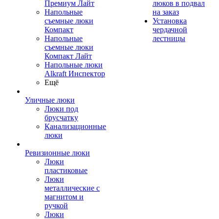
Премиум Лайт
люков в подвал
Напольные
на заказ
съемные люки
Установка
Компакт
чердачной
Напольные
лестницы
съемные люки
Компакт Лайт
Напольные люки
Alkraft Инспектор
Ещё
Уличные люки
Люки под
брусчатку
Канализационные
люки
Ревизионные люки
Люки
пластиковые
Люки
металлические с
магнитом и
ручкой
Люки