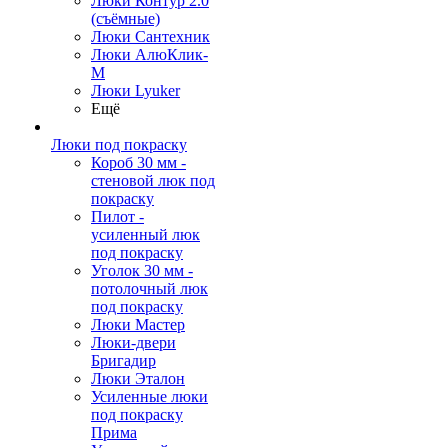
Люки Контур 2.0
(съёмные)
Люки Сантехник
Люки АлюКлик-
М
Люки Lyuker
Ещё
Люки под покраску
Короб 30 мм -
стеновой люк под
покраску
Пилот -
усиленный люк
под покраску
Уголок 30 мм -
потолочный люк
под покраску
Люки Мастер
Люки-двери
Бригадир
Люки Эталон
Усиленные люки
под покраску
Прима