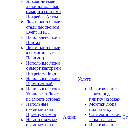
Алюминиевые
люки напольные
с амортизаторами
Погребок Алюм
Люки напольные
стальные эконом
Event ЛНСЭ
Напольные люки
Портал
Люки напольные
алюминиевые
Периметр
Напольные люки
с амортизаторами
Погребок Лифт
Напольные люки
Услуги
Герметичный
Напольные люки
Изготовление
Универсал Люкс
люков под
на амортизаторах
плитку на заказ
Напольные
Монтаж люка
съемные люки
под плитку
Премиум Смол
Сантехнические
Акции
Ст
Незаполняемые
люки на заказ
съемные люки
Изготовление