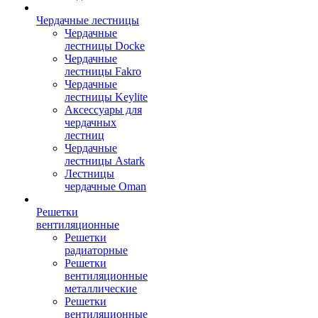
Чердачные лестницы
Чердачные
лестницы Docke
Чердачные
лестницы Fakro
Чердачные
лестницы Keylite
Аксессуары для
чердачных
лестниц
Чердачные
лестницы Astark
Лестницы
чердачные Oman
Решетки
вентиляционные
Решетки
радиаторные
Решетки
вентиляционные
металлические
Решетки
вентиляционные