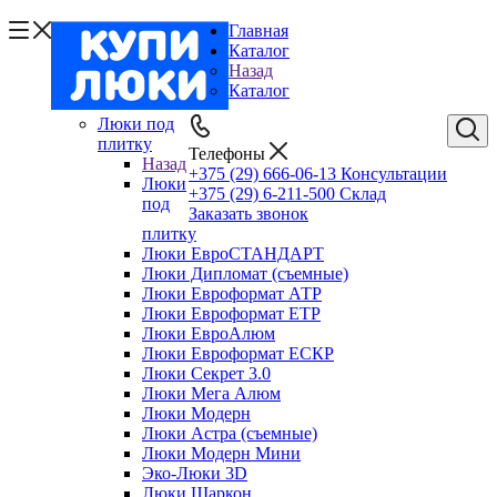
Главная
Каталог
Назад
Каталог
Люки под
плитку
Телефоны
Назад
+375 (29) 666-06-13
Консультации
Люки
+375 (29) 6-211-500
Склад
под
Заказать звонок
плитку
Люки ЕвроСТАНДАРТ
Люки Дипломат (съемные)
Люки Евроформат АТР
Люки Евроформат ЕТР
Люки ЕвроАлюм
Люки Евроформат ЕСКР
Люки Секрет 3.0
Люки Мега Алюм
Люки Модерн
Люки Астра (съемные)
Люки Модерн Мини
Эко-Люки 3D
Люки Шаркон