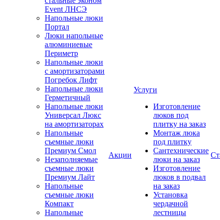
стальные эконом
Event ЛНСЭ
Напольные люки
Портал
Люки напольные
алюминиевые
Периметр
Напольные люки
с амортизаторами
Погребок Лифт
Напольные люки
Услуги
Герметичный
Напольные люки
Изготовление
Универсал Люкс
люков под
на амортизаторах
плитку на заказ
Напольные
Монтаж люка
съемные люки
под плитку
Премиум Смол
Сантехнические
Акции
Ст
Незаполняемые
люки на заказ
съемные люки
Изготовление
Премиум Лайт
люков в подвал
Напольные
на заказ
съемные люки
Установка
Компакт
чердачной
Напольные
лестницы