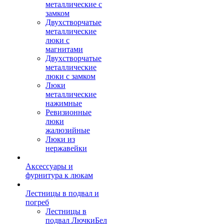
металлические с
замком
Двухстворчатые
металлические
люки с
магнитами
Двухстворчатые
металлические
люки с замком
Люки
металлические
нажимные
Ревизионные
люки
жалюзийные
Люки из
нержавейки
Аксессуары и
фурнитура к люкам
Лестницы в подвал и
погреб
Лестницы в
подвал ЛючкиБел