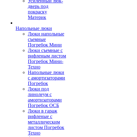
Усиленный люк-
дверь под
покраску
Материк
Напольные люки
Люки напольные
съемные
Погребок Мини
Люки съемные с
рифленым листом
Погребок Мини-
Техно
Напольные люки
с амортизаторами
Погребок
Люки под
линолеум с
амортизаторами
Погребок ОСБ
Люки в гараж
рифленые с
металлическим
листом Погребок
Техно