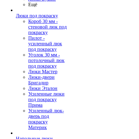
Ещё
Люки под покраску
Короб 30 мм -
стеновой люк под
покраску
Пилот -
усиленный люк
под покраску
Уголок 30 мм -
потолочный люк
под покраску
Люки Мастер
Люки-двери
Бригадир
Люки Эталон
Усиленные люки
под покраску
Прима
Усиленный люк-
дверь под
покраску
Материк
Напольные люки