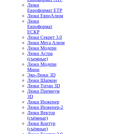
Люки
Евроформат ЕТР
Люки ЕвроАлюм
Люки
Евроформат
ЕСКР
Люки Секрет 3.0
Люки Мега Алюм
Люки Модерн
Люки Астра
(съемные)
Люки Модерн
Мини
Эко-Люки 3D
Люки Шаркон
Люки Титан 3D
Люки Премиум
3D
Люки Инженер
Люки Инженер-2
Люки Вектор
(съёмные)
Люки Контур
(съёмные)