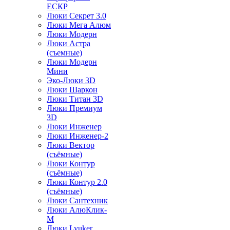
ЕСКР
Люки Секрет 3.0
Люки Мега Алюм
Люки Модерн
Люки Астра
(съемные)
Люки Модерн
Мини
Эко-Люки 3D
Люки Шаркон
Люки Титан 3D
Люки Премиум
3D
Люки Инженер
Люки Инженер-2
Люки Вектор
(съёмные)
Люки Контур
(съёмные)
Люки Контур 2.0
(съёмные)
Люки Сантехник
Люки АлюКлик-
М
Люки Lyuker