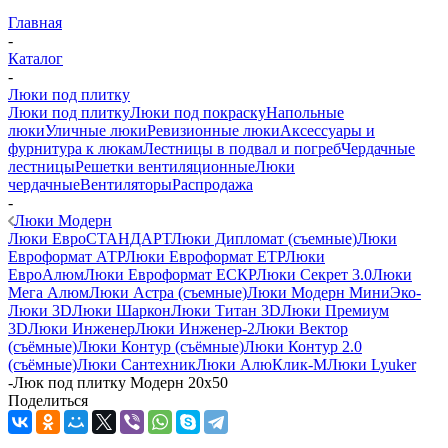
Главная
-
Каталог
-
Люки под плитку
Люки под плитку
Люки под покраску
Напольные
люки
Уличные люки
Ревизионные люки
Аксессуары и
фурнитура к люкам
Лестницы в подвал и погреб
Чердачные
лестницы
Решетки вентиляционные
Люки
чердачные
Вентиляторы
Распродажа
-
Люки Модерн
Люки ЕвроСТАНДАРТ
Люки Дипломат (съемные)
Люки
Евроформат АТР
Люки Евроформат ЕТР
Люки
ЕвроАлюм
Люки Евроформат ЕСКР
Люки Секрет 3.0
Люки
Мега Алюм
Люки Астра (съемные)
Люки Модерн Мини
Эко-
Люки 3D
Люки Шаркон
Люки Титан 3D
Люки Премиум
3D
Люки Инженер
Люки Инженер-2
Люки Вектор
(съёмные)
Люки Контур (съёмные)
Люки Контур 2.0
(съёмные)
Люки Сантехник
Люки АлюКлик-М
Люки Lyuker
-
Люк под плитку Модерн 20х50
Поделиться