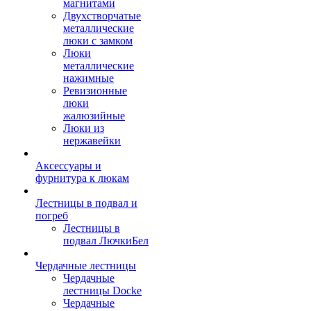
магнитами
Двухстворчатые
металлические
люки с замком
Люки
металлические
нажимные
Ревизионные
люки
жалюзийные
Люки из
нержавейки
Аксессуары и
фурнитура к люкам
Лестницы в подвал и
погреб
Лестницы в
подвал ЛючкиБел
Чердачные лестницы
Чердачные
лестницы Docke
Чердачные