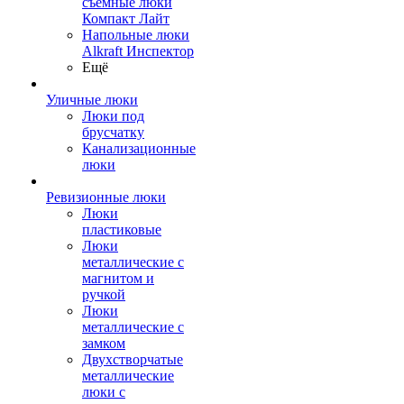
съемные люки
Компакт Лайт
Напольные люки
Alkraft Инспектор
Ещё
Уличные люки
Люки под
брусчатку
Канализационные
люки
Ревизионные люки
Люки
пластиковые
Люки
металлические с
магнитом и
ручкой
Люки
металлические с
замком
Двухстворчатые
металлические
люки с