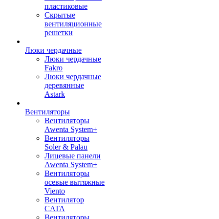
пластиковые
Скрытые
вентиляционные
решетки
Люки чердачные
Люки чердачные
Fakro
Люки чердачные
деревянные
Astark
Вентиляторы
Вентиляторы
Awenta System+
Вентиляторы
Soler & Palau
Лицевые панели
Awenta System+
Вентиляторы
осевые вытяжные
Viento
Вентилятор
CATA
Вентиляторы