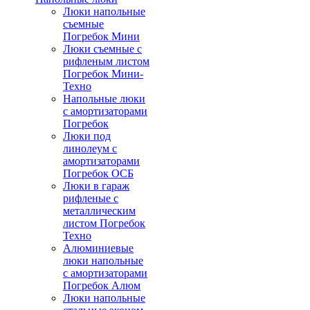
Люки напольные
съемные
Погребок Мини
Люки съемные с
рифленым листом
Погребок Мини-
Техно
Напольные люки
с амортизаторами
Погребок
Люки под
линолеум с
амортизаторами
Погребок ОСБ
Люки в гараж
рифленые с
металлическим
листом Погребок
Техно
Алюминиевые
люки напольные
с амортизаторами
Погребок Алюм
Люки напольные