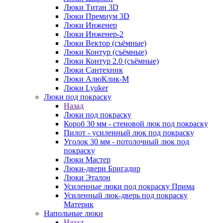
Люки Титан 3D
Люки Премиум 3D
Люки Инженер
Люки Инженер-2
Люки Вектор (съёмные)
Люки Контур (съёмные)
Люки Контур 2.0 (съёмные)
Люки Сантехник
Люки АлюКлик-М
Люки Lyuker
Люки под покраску
Назад
Люки под покраску
Короб 30 мм - стеновой люк под покраску
Пилот - усиленный люк под покраску
Уголок 30 мм - потолочный люк под
покраску
Люки Мастер
Люки-двери Бригадир
Люки Эталон
Усиленные люки под покраску Прима
Усиленный люк-дверь под покраску
Материк
Напольные люки
Назад