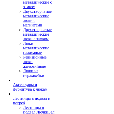
металлические с
замком
Двухстворчатые
металлические
люки с
магнитами
Двухстворчатые
металлические
люки с замком
Люки
металлические
нажимные
Ревизионные
люки
жалюзийные
Люки из
нержавейки
Аксессуары и
фурнитура к люкам
Лестницы в подвал и
погреб
Лестницы в
подвал ЛючкиБел