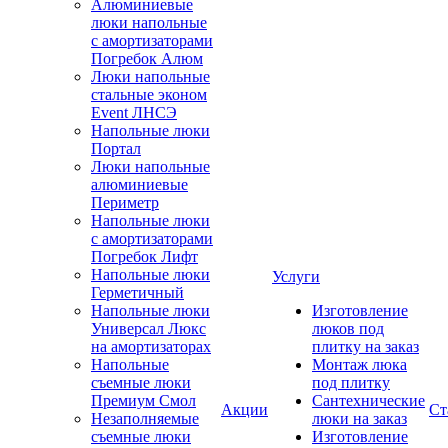
Алюминиевые
люки напольные
с амортизаторами
Погребок Алюм
Люки напольные
стальные эконом
Event ЛНСЭ
Напольные люки
Портал
Люки напольные
алюминиевые
Периметр
Напольные люки
с амортизаторами
Погребок Лифт
Напольные люки
Услуги
Герметичный
Напольные люки
Изготовление
Универсал Люкс
люков под
на амортизаторах
плитку на заказ
Напольные
Монтаж люка
съемные люки
под плитку
Премиум Смол
Сантехнические
Акции
Ст
Незаполняемые
люки на заказ
съемные люки
Изготовление