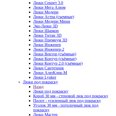
Люки Секрет 3.0
Люки Мега Алюм
Люки Модерн
Люки Астра (съемные)
Люки Модерн Мини
Эко-Люки 3D
Люки Шаркон
Люки Титан 3D
Люки Премиум 3D
Люки Инженер
Люки Инженер-2
Люки Вектор (съёмные)
Люки Контур (съёмные)
Люки Контур 2.0 (съёмные)
Люки Сантехник
Люки АлюКлик-М
Люки Lyuker
Люки под покраску
Назад
Люки под покраску
Короб 30 мм - стеновой люк под покраску
Пилот - усиленный люк под покраску
Уголок 30 мм - потолочный люк под
покраску
Люки Мастер