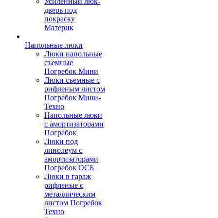
Усиленный люк-
дверь под
покраску
Материк
Напольные люки
Люки напольные
съемные
Погребок Мини
Люки съемные с
рифленым листом
Погребок Мини-
Техно
Напольные люки
с амортизаторами
Погребок
Люки под
линолеум с
амортизаторами
Погребок ОСБ
Люки в гараж
рифленые с
металлическим
листом Погребок
Техно