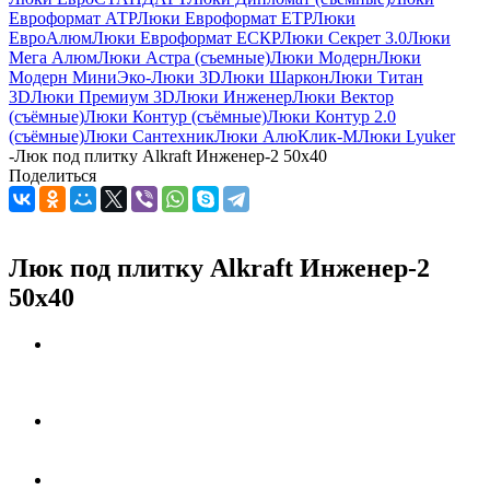
Евроформат АТР
Люки Евроформат ЕТР
Люки
ЕвроАлюм
Люки Евроформат ЕСКР
Люки Секрет 3.0
Люки
Мега Алюм
Люки Астра (съемные)
Люки Модерн
Люки
Модерн Мини
Эко-Люки 3D
Люки Шаркон
Люки Титан
3D
Люки Премиум 3D
Люки Инженер
Люки Вектор
(съёмные)
Люки Контур (съёмные)
Люки Контур 2.0
(съёмные)
Люки Сантехник
Люки АлюКлик-М
Люки Lyuker
-
Люк под плитку Alkraft Инженер-2 50х40
Поделиться
Люк под плитку Alkraft Инженер-2
50х40