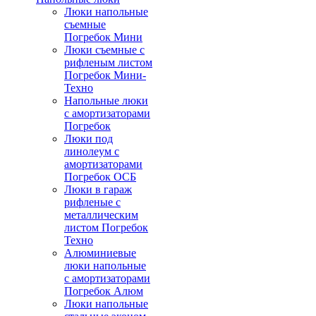
Люки напольные
съемные
Погребок Мини
Люки съемные с
рифленым листом
Погребок Мини-
Техно
Напольные люки
с амортизаторами
Погребок
Люки под
линолеум с
амортизаторами
Погребок ОСБ
Люки в гараж
рифленые с
металлическим
листом Погребок
Техно
Алюминиевые
люки напольные
с амортизаторами
Погребок Алюм
Люки напольные