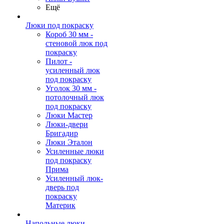
Ещё
Люки под покраску
Короб 30 мм -
стеновой люк под
покраску
Пилот -
усиленный люк
под покраску
Уголок 30 мм -
потолочный люк
под покраску
Люки Мастер
Люки-двери
Бригадир
Люки Эталон
Усиленные люки
под покраску
Прима
Усиленный люк-
дверь под
покраску
Материк
Напольные люки