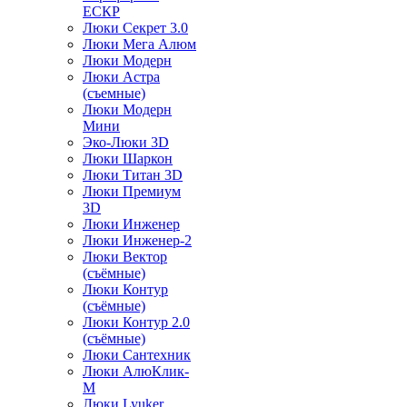
ЕСКР
Люки Секрет 3.0
Люки Мега Алюм
Люки Модерн
Люки Астра
(съемные)
Люки Модерн
Мини
Эко-Люки 3D
Люки Шаркон
Люки Титан 3D
Люки Премиум
3D
Люки Инженер
Люки Инженер-2
Люки Вектор
(съёмные)
Люки Контур
(съёмные)
Люки Контур 2.0
(съёмные)
Люки Сантехник
Люки АлюКлик-
М
Люки Lyuker