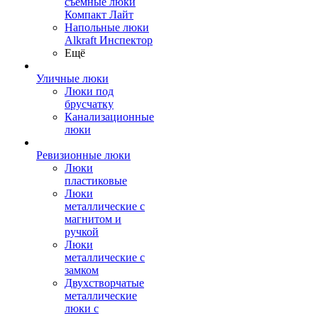
съемные люки
Компакт Лайт
Напольные люки
Alkraft Инспектор
Ещё
Уличные люки
Люки под
брусчатку
Канализационные
люки
Ревизионные люки
Люки
пластиковые
Люки
металлические с
магнитом и
ручкой
Люки
металлические с
замком
Двухстворчатые
металлические
люки с