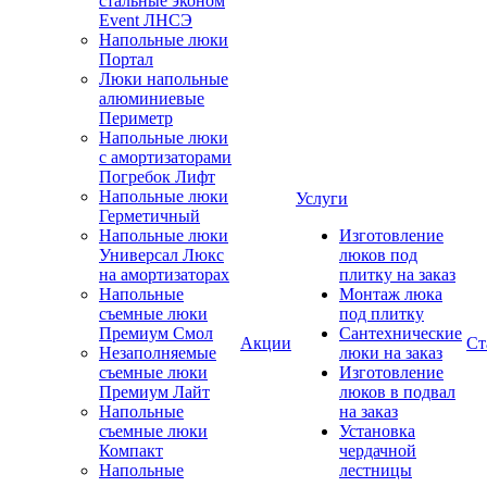
стальные эконом
Event ЛНСЭ
Напольные люки
Портал
Люки напольные
алюминиевые
Периметр
Напольные люки
с амортизаторами
Погребок Лифт
Напольные люки
Услуги
Герметичный
Напольные люки
Изготовление
Универсал Люкс
люков под
на амортизаторах
плитку на заказ
Напольные
Монтаж люка
съемные люки
под плитку
Премиум Смол
Сантехнические
Акции
Ст
Незаполняемые
люки на заказ
съемные люки
Изготовление
Премиум Лайт
люков в подвал
Напольные
на заказ
съемные люки
Установка
Компакт
чердачной
Напольные
лестницы