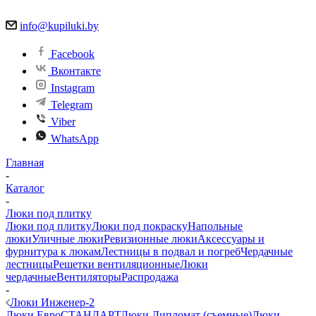
info@kupiluki.by
Facebook
Вконтакте
Instagram
Telegram
Viber
WhatsApp
Главная
-
Каталог
-
Люки под плитку
Люки под плитку
Люки под покраску
Напольные
люки
Уличные люки
Ревизионные люки
Аксессуары и
фурнитура к люкам
Лестницы в подвал и погреб
Чердачные
лестницы
Решетки вентиляционные
Люки
чердачные
Вентиляторы
Распродажа
-
Люки Инженер-2
Люки ЕвроСТАНДАРТ
Люки Дипломат (съемные)
Люки