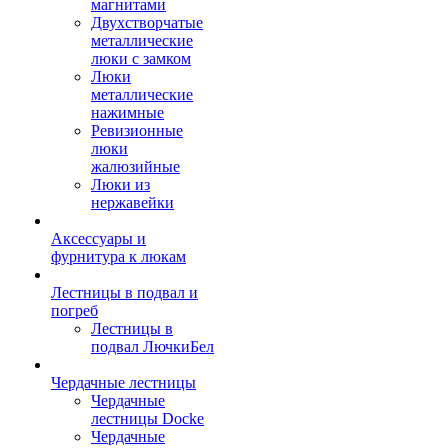
магнитами
Двухстворчатые
металлические
люки с замком
Люки
металлические
нажимные
Ревизионные
люки
жалюзийные
Люки из
нержавейки
Аксессуары и
фурнитура к люкам
Лестницы в подвал и
погреб
Лестницы в
подвал ЛючкиБел
Чердачные лестницы
Чердачные
лестницы Docke
Чердачные