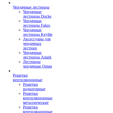
Чердачные лестницы
Чердачные
лестницы Docke
Чердачные
лестницы Fakro
Чердачные
лестницы Keylite
Аксессуары для
чердачных
лестниц
Чердачные
лестницы Astark
Лестницы
чердачные Oman
Решетки
вентиляционные
Решетки
радиаторные
Решетки
вентиляционные
металлические
Решетки
вентиляционные