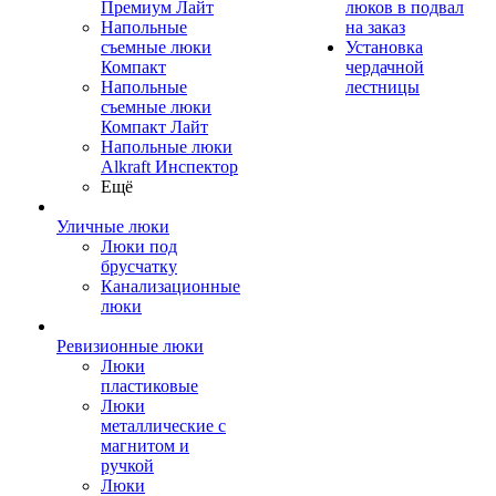
Премиум Лайт
люков в подвал
Напольные
на заказ
съемные люки
Установка
Компакт
чердачной
Напольные
лестницы
съемные люки
Компакт Лайт
Напольные люки
Alkraft Инспектор
Ещё
Уличные люки
Люки под
брусчатку
Канализационные
люки
Ревизионные люки
Люки
пластиковые
Люки
металлические с
магнитом и
ручкой
Люки