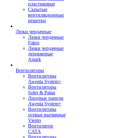
пластиковые
Скрытые
вентиляционные
решетки
Люки чердачные
Люки чердачные
Fakro
Люки чердачные
деревянные
Astark
Вентиляторы
Вентиляторы
Awenta System+
Вентиляторы
Soler & Palau
Лицевые панели
Awenta System+
Вентиляторы
осевые вытяжные
Viento
Вентилятор
CATA
Вентиляторы