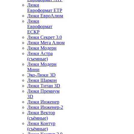
Люки
Евроформат ЕТР
Люки ЕвроАлюм
Люки
Евроформат
ЕСКР
Люки Секрет 3.0
Люки Мега Алюм
Люки Модерн
Люки Астра
(съемные)
Люки Модерн
Мини
Эко-Люки 3D
Люки Шаркон
Люки Титан 3D
Люки Премиум
3D
Люки Инженер
Люки Инженер-2
Люки Вектор
(съёмные)
Люки Контур
(съёмные)