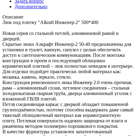
Задать вопрос
Дополнительно
Описание
Люк под плитку "Alkraft Инженер-2" 500*400
Новая серия со стальной петлей, алюминиевой рамой и
дверцей.
Скрытые люки Алкрафт Инженер-2 50-40 предназначены для
установки в туалет, ванную, санузел с целью обеспечить
доступ к сантехническим коммуникациям. После монтажа
конструкции в проем и последующей облицовки
керамической плиткой – люк полностью невидим в интерьере.
Для отделки подойдет практически любой материал как:
мозаика, камень, зеркало, стекло.
Конструкция ревизионного люка Инженер 2.0 очень прочная,
рама – алюминиевый сплав, петлевое соединения – стальная
холоднокатаная сварная труба, дверца алюминиевый уголок с
вложенной ГВЛВ плитой.
Петля соединяющая каркас с дверкой обладает повышенной
грузоподъёмностью, поэтому способна выдержать даже самый
тяжелый облицовочный материал как керамогранитную
плиту. Петлевая поверхность надежно защищена от влаги и
ржавчины методом полимерно порошкового покрытия.
В качестве фурнитуры установлен запатентованный