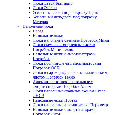
Люки-двери Бригадир
Люки Эталон
Усиленные люки под покраску Прима
Усиленный люк-дверь под покраску
Материк
Напольные люки
Назад
Напольные люки
Люки напольные съемные Погребок Мини
Люки съемные с рифленым листом
Погребок Мини-Техно
Напольные люки с амортизаторами
Погребок
Люки под линолеум с амортизаторами
Погребок ОСБ
Люки в гараж рифленые с металлическим
листом Погребок Техно
Алюминиевые люки напольные с
амортизаторами Погребок Алюм
Люки напольные стальные эконом Event
ЛНСЭ
Напольные люки Портал
Люки напольные алюминиевые Периметр
Напольные люки с амортизаторами
Погребок Лифт