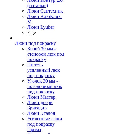
Люки Контур 2.0
(съёмные)
Люки Сантехник
Люки АлюКлик-
М
Люки Lyuker
Ещё
Люки под покраску
Короб 30 мм -
стеновой люк под
покраску
Пилот -
усиленный люк
под покраску
Уголок 30 мм -
потолочный люк
под покраску
Люки Мастер
Люки-двери
Бригадир
Люки Эталон
Усиленные люки
под покраску
Прима