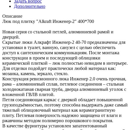
Задать вопрос
Дополнительно
Описание
Люк под плитку "Alkraft Инженер-2" 400*700
Новая серия со стальной петлей, алюминиевой рамой и
дверцей.
Скрытые люки Алкрафт Инженер-2 40-70 предназначены для
установки в туалет, ванную, санузел с целью обеспечить
доступ к сантехническим коммуникациям. После монтажа
конструкции в проем и последующей облицовки
керамической плиткой – люк полностью невидим в интерьере.
Для отделки подойдет практически любой материал как:
мозаика, камень, зеркало, стекло.
Конструкция ревизионного люка Инженер 2.0 очень прочная,
рама – алюминиевый сплав, петлевое соединения – стальная
холоднокатаная сварная труба, дверца алюминиевый уголок с
вложенной ГВЛВ плитой.
Петля соединяющая каркас с дверкой обладает повышенной
грузоподъёмностью, поэтому способна выдержать даже самый
тяжелый облицовочный материал как керамогранитную
плиту. Петлевая поверхность надежно защищена от влаги и
ржавчины методом полимерно порошкового покрытия.
В качестве фурнитуры установлен запатентованный