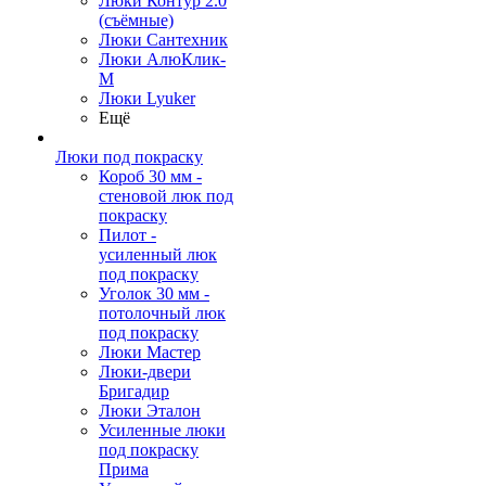
Люки Контур 2.0
(съёмные)
Люки Сантехник
Люки АлюКлик-
М
Люки Lyuker
Ещё
Люки под покраску
Короб 30 мм -
стеновой люк под
покраску
Пилот -
усиленный люк
под покраску
Уголок 30 мм -
потолочный люк
под покраску
Люки Мастер
Люки-двери
Бригадир
Люки Эталон
Усиленные люки
под покраску
Прима