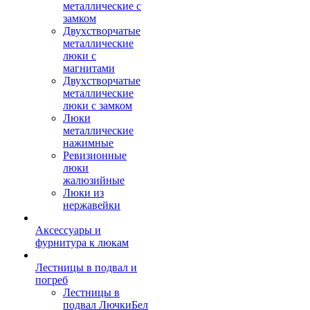
металлические с
замком
Двухстворчатые
металлические
люки с
магнитами
Двухстворчатые
металлические
люки с замком
Люки
металлические
нажимные
Ревизионные
люки
жалюзийные
Люки из
нержавейки
Аксессуары и
фурнитура к люкам
Лестницы в подвал и
погреб
Лестницы в
подвал ЛючкиБел