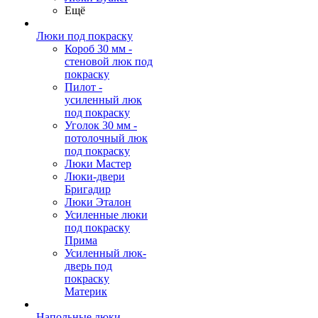
Ещё
Люки под покраску
Короб 30 мм -
стеновой люк под
покраску
Пилот -
усиленный люк
под покраску
Уголок 30 мм -
потолочный люк
под покраску
Люки Мастер
Люки-двери
Бригадир
Люки Эталон
Усиленные люки
под покраску
Прима
Усиленный люк-
дверь под
покраску
Материк
Напольные люки