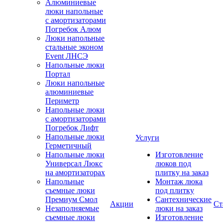
Алюминиевые
люки напольные
с амортизаторами
Погребок Алюм
Люки напольные
стальные эконом
Event ЛНСЭ
Напольные люки
Портал
Люки напольные
алюминиевые
Периметр
Напольные люки
с амортизаторами
Погребок Лифт
Напольные люки
Услуги
Герметичный
Напольные люки
Изготовление
Универсал Люкс
люков под
на амортизаторах
плитку на заказ
Напольные
Монтаж люка
съемные люки
под плитку
Премиум Смол
Сантехнические
Акции
Ст
Незаполняемые
люки на заказ
съемные люки
Изготовление