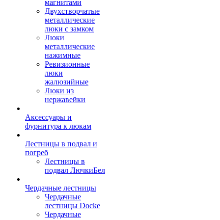
магнитами
Двухстворчатые
металлические
люки с замком
Люки
металлические
нажимные
Ревизионные
люки
жалюзийные
Люки из
нержавейки
Аксессуары и
фурнитура к люкам
Лестницы в подвал и
погреб
Лестницы в
подвал ЛючкиБел
Чердачные лестницы
Чердачные
лестницы Docke
Чердачные