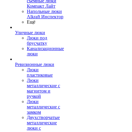
съемные люки
Компакт Лайт
Напольные люки
Alkraft Инспектор
Ещё
Уличные люки
Люки под
брусчатку
Канализационные
люки
Ревизионные люки
Люки
пластиковые
Люки
металлические с
магнитом и
ручкой
Люки
металлические с
замком
Двухстворчатые
металлические
люки с