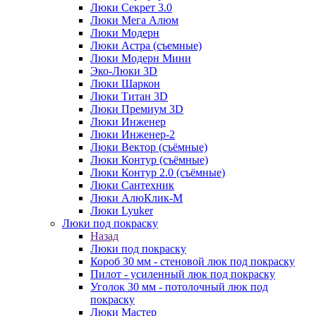
Люки Секрет 3.0
Люки Мега Алюм
Люки Модерн
Люки Астра (съемные)
Люки Модерн Мини
Эко-Люки 3D
Люки Шаркон
Люки Титан 3D
Люки Премиум 3D
Люки Инженер
Люки Инженер-2
Люки Вектор (съёмные)
Люки Контур (съёмные)
Люки Контур 2.0 (съёмные)
Люки Сантехник
Люки АлюКлик-М
Люки Lyuker
Люки под покраску
Назад
Люки под покраску
Короб 30 мм - стеновой люк под покраску
Пилот - усиленный люк под покраску
Уголок 30 мм - потолочный люк под
покраску
Люки Мастер