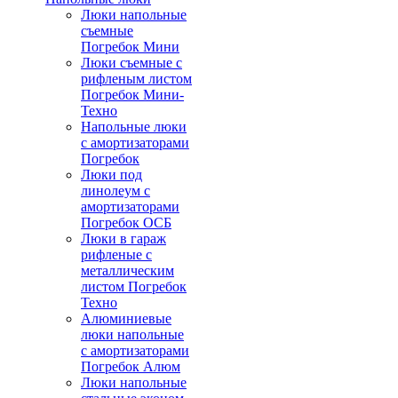
Люки напольные
съемные
Погребок Мини
Люки съемные с
рифленым листом
Погребок Мини-
Техно
Напольные люки
с амортизаторами
Погребок
Люки под
линолеум с
амортизаторами
Погребок ОСБ
Люки в гараж
рифленые с
металлическим
листом Погребок
Техно
Алюминиевые
люки напольные
с амортизаторами
Погребок Алюм
Люки напольные