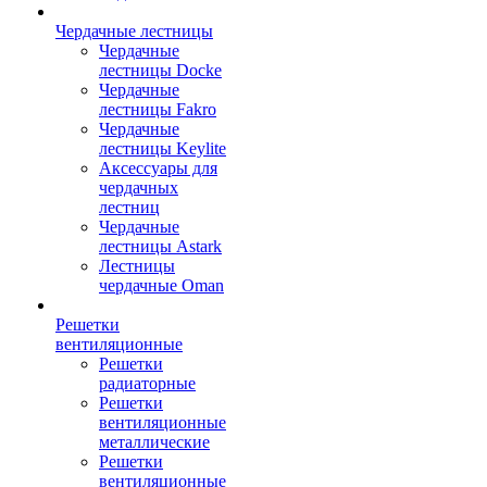
Чердачные лестницы
Чердачные
лестницы Docke
Чердачные
лестницы Fakro
Чердачные
лестницы Keylite
Аксессуары для
чердачных
лестниц
Чердачные
лестницы Astark
Лестницы
чердачные Oman
Решетки
вентиляционные
Решетки
радиаторные
Решетки
вентиляционные
металлические
Решетки
вентиляционные