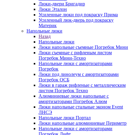
Люки-двери Бригадир
Люки Эталон
Усиленные люки под покраску Прима
Усиленный люк-дверь под покраску
Материк
Напольные люки
Назад
Напольные люки
Люки напольные съемные Погребок Мини
Люки съемные с рифленым листом
Погребок Мини-Техно
Напольные люки с амортизаторами
Погребок
Люки под линолеум с амортизаторами
Погребок ОСБ
Люки в гараж рифленые с металлическим
листом Погребок Техно
Алюминиевые люки напольные с
амортизаторами Погребок Алюм
Люки напольные стальные эконом Event
ЛНСЭ
Напольные люки Портал
Люки напольные алюминиевые Периметр
Напольные люки с амортизаторами
Погребок Лифт