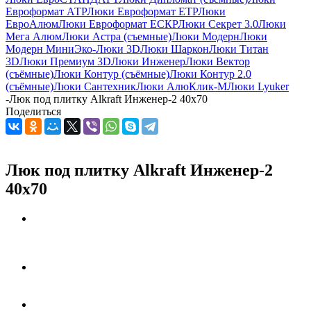
Евроформат АТР
Люки Евроформат ЕТР
Люки
ЕвроАлюм
Люки Евроформат ЕСКР
Люки Секрет 3.0
Люки
Мега Алюм
Люки Астра (съемные)
Люки Модерн
Люки
Модерн Мини
Эко-Люки 3D
Люки Шаркон
Люки Титан
3D
Люки Премиум 3D
Люки Инженер
Люки Вектор
(съёмные)
Люки Контур (съёмные)
Люки Контур 2.0
(съёмные)
Люки Сантехник
Люки АлюКлик-М
Люки Lyuker
-
Люк под плитку Alkraft Инженер-2 40х70
Поделиться
Люк под плитку Alkraft Инженер-2
40х70