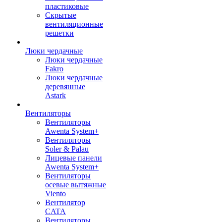
пластиковые
Скрытые
вентиляционные
решетки
Люки чердачные
Люки чердачные
Fakro
Люки чердачные
деревянные
Astark
Вентиляторы
Вентиляторы
Awenta System+
Вентиляторы
Soler & Palau
Лицевые панели
Awenta System+
Вентиляторы
осевые вытяжные
Viento
Вентилятор
CATA
Вентиляторы