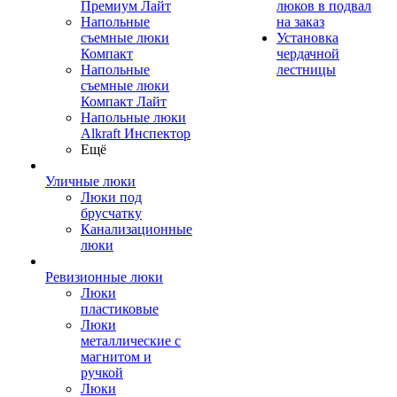
Премиум Лайт
люков в подвал
Напольные
на заказ
съемные люки
Установка
Компакт
чердачной
Напольные
лестницы
съемные люки
Компакт Лайт
Напольные люки
Alkraft Инспектор
Ещё
Уличные люки
Люки под
брусчатку
Канализационные
люки
Ревизионные люки
Люки
пластиковые
Люки
металлические с
магнитом и
ручкой
Люки