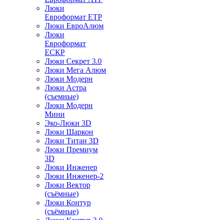
Люки
Евроформат ЕТР
Люки ЕвроАлюм
Люки
Евроформат
ЕСКР
Люки Секрет 3.0
Люки Мега Алюм
Люки Модерн
Люки Астра
(съемные)
Люки Модерн
Мини
Эко-Люки 3D
Люки Шаркон
Люки Титан 3D
Люки Премиум
3D
Люки Инженер
Люки Инженер-2
Люки Вектор
(съёмные)
Люки Контур
(съёмные)