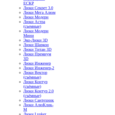
ЕСКР
Люки Секрет 3.0
Люки Мега Алюм
Люки Модерн
Люки Астра
(съемные)
Люки Модерн
Мини
Эко-Люки 3D
Люки Шаркон
Люки Титан 3D
Люки Премиум
3D
Люки Инженер
Люки Инженер-2
Люки Вектор
(съёмные)
Люки Контур
(съёмные)
Люки Контур 2.0
(съёмные)
Люки Сантехник
Люки АлюКлик-
М
Люки Lyuker