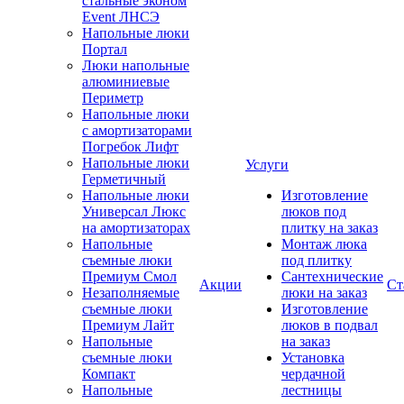
стальные эконом
Event ЛНСЭ
Напольные люки
Портал
Люки напольные
алюминиевые
Периметр
Напольные люки
с амортизаторами
Погребок Лифт
Напольные люки
Услуги
Герметичный
Напольные люки
Изготовление
Универсал Люкс
люков под
на амортизаторах
плитку на заказ
Напольные
Монтаж люка
съемные люки
под плитку
Премиум Смол
Сантехнические
Акции
Ст
Незаполняемые
люки на заказ
съемные люки
Изготовление
Премиум Лайт
люков в подвал
Напольные
на заказ
съемные люки
Установка
Компакт
чердачной
Напольные
лестницы