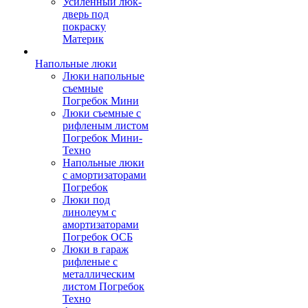
Усиленный люк-
дверь под
покраску
Материк
Напольные люки
Люки напольные
съемные
Погребок Мини
Люки съемные с
рифленым листом
Погребок Мини-
Техно
Напольные люки
с амортизаторами
Погребок
Люки под
линолеум с
амортизаторами
Погребок ОСБ
Люки в гараж
рифленые с
металлическим
листом Погребок
Техно