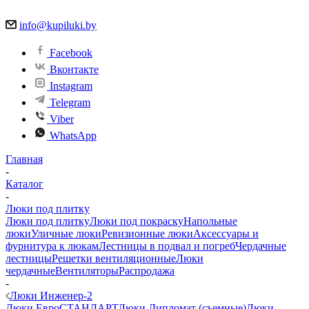
info@kupiluki.by
Facebook
Вконтакте
Instagram
Telegram
Viber
WhatsApp
Главная
-
Каталог
-
Люки под плитку
Люки под плитку
Люки под покраску
Напольные
люки
Уличные люки
Ревизионные люки
Аксессуары и
фурнитура к люкам
Лестницы в подвал и погреб
Чердачные
лестницы
Решетки вентиляционные
Люки
чердачные
Вентиляторы
Распродажа
-
Люки Инженер-2
Люки ЕвроСТАНДАРТ
Люки Дипломат (съемные)
Люки