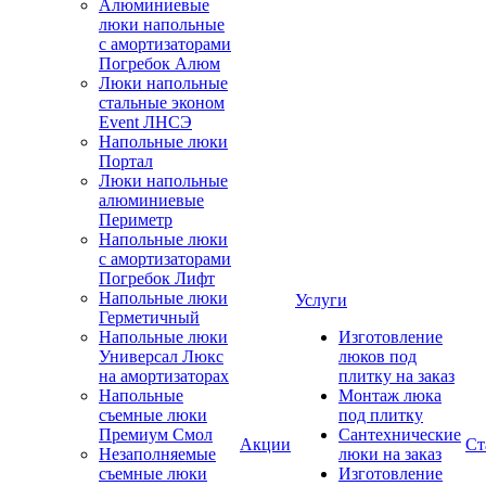
Алюминиевые
люки напольные
с амортизаторами
Погребок Алюм
Люки напольные
стальные эконом
Event ЛНСЭ
Напольные люки
Портал
Люки напольные
алюминиевые
Периметр
Напольные люки
с амортизаторами
Погребок Лифт
Напольные люки
Услуги
Герметичный
Напольные люки
Изготовление
Универсал Люкс
люков под
на амортизаторах
плитку на заказ
Напольные
Монтаж люка
съемные люки
под плитку
Премиум Смол
Сантехнические
Акции
Ст
Незаполняемые
люки на заказ
съемные люки
Изготовление