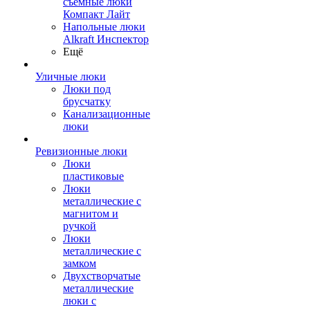
съемные люки
Компакт Лайт
Напольные люки
Alkraft Инспектор
Ещё
Уличные люки
Люки под
брусчатку
Канализационные
люки
Ревизионные люки
Люки
пластиковые
Люки
металлические с
магнитом и
ручкой
Люки
металлические с
замком
Двухстворчатые
металлические
люки с