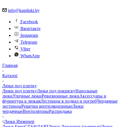
info@kupiluki.by
Facebook
Вконтакте
Instagram
Telegram
Viber
WhatsApp
Главная
-
Каталог
-
Люки под плитку
Люки под плитку
Люки под покраску
Напольные
люки
Уличные люки
Ревизионные люки
Аксессуары и
фурнитура к люкам
Лестницы в подвал и погреб
Чердачные
лестницы
Решетки вентиляционные
Люки
чердачные
Вентиляторы
Распродажа
-
Люки Инженер
Люки ЕвроСТАНДАРТ
Люки Дипломат (съемные)
Люки