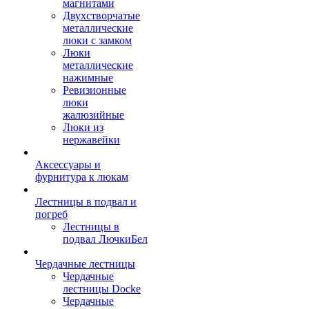
магнитами
Двухстворчатые
металлические
люки с замком
Люки
металлические
нажимные
Ревизионные
люки
жалюзийные
Люки из
нержавейки
Аксессуары и
фурнитура к люкам
Лестницы в подвал и
погреб
Лестницы в
подвал ЛючкиБел
Чердачные лестницы
Чердачные
лестницы Docke
Чердачные