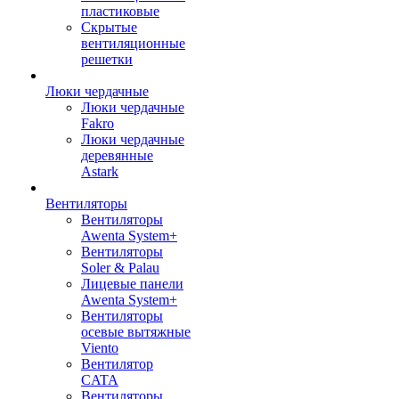
пластиковые
Скрытые
вентиляционные
решетки
Люки чердачные
Люки чердачные
Fakro
Люки чердачные
деревянные
Astark
Вентиляторы
Вентиляторы
Awenta System+
Вентиляторы
Soler & Palau
Лицевые панели
Awenta System+
Вентиляторы
осевые вытяжные
Viento
Вентилятор
CATA
Вентиляторы