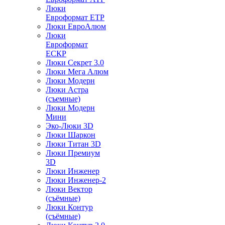
Люки
Евроформат ЕТР
Люки ЕвроАлюм
Люки
Евроформат
ЕСКР
Люки Секрет 3.0
Люки Мега Алюм
Люки Модерн
Люки Астра
(съемные)
Люки Модерн
Мини
Эко-Люки 3D
Люки Шаркон
Люки Титан 3D
Люки Премиум
3D
Люки Инженер
Люки Инженер-2
Люки Вектор
(съёмные)
Люки Контур
(съёмные)