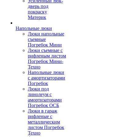
Усиленный люк-
дверь под
покраску
Материк
Напольные люки
Люки напольные
съемные
Погребок Мини
Люки съемные с
рифленым листом
Погребок Мини-
Техно
Напольные люки
с амортизаторами
Погребок
Люки под
линолеум с
амортизаторами
Погребок ОСБ
Люки в гараж
рифленые с
металлическим
листом Погребок
Техно