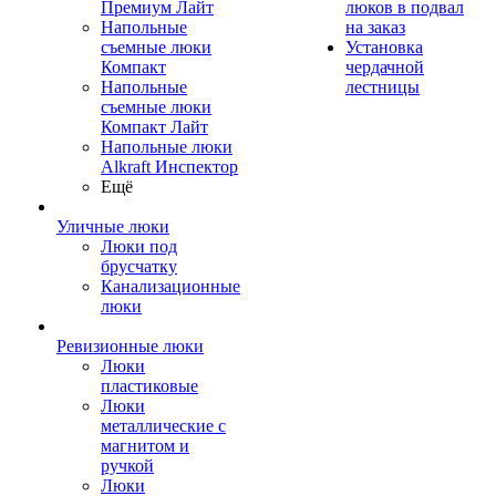
Премиум Лайт
люков в подвал
Напольные
на заказ
съемные люки
Установка
Компакт
чердачной
Напольные
лестницы
съемные люки
Компакт Лайт
Напольные люки
Alkraft Инспектор
Ещё
Уличные люки
Люки под
брусчатку
Канализационные
люки
Ревизионные люки
Люки
пластиковые
Люки
металлические с
магнитом и
ручкой
Люки