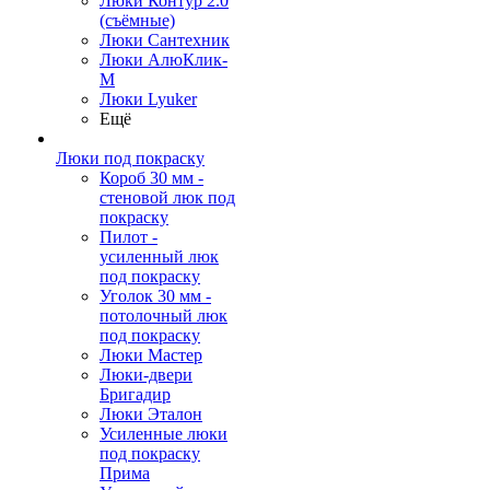
Люки Контур 2.0
(съёмные)
Люки Сантехник
Люки АлюКлик-
М
Люки Lyuker
Ещё
Люки под покраску
Короб 30 мм -
стеновой люк под
покраску
Пилот -
усиленный люк
под покраску
Уголок 30 мм -
потолочный люк
под покраску
Люки Мастер
Люки-двери
Бригадир
Люки Эталон
Усиленные люки
под покраску
Прима