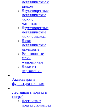
металлические с
замком
Двухстворчатые
металлические
люки с
магнитами
Двухстворчатые
металлические
люки с замком
Люки
металлические
нажимные
Ревизионные
люки
жалюзийные
Люки из
нержавейки
Аксессуары и
фурнитура к люкам
Лестницы в подвал и
погреб
Лестницы в
подвал ЛючкиБел