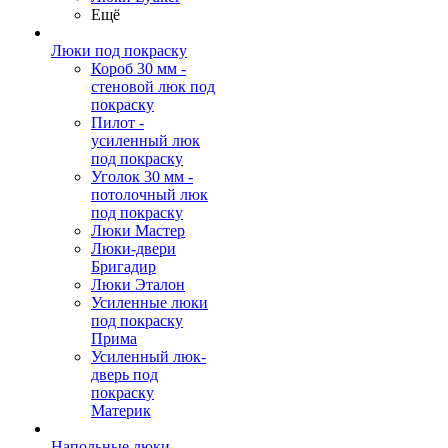
Ещё
Люки под покраску
Короб 30 мм -
стеновой люк под
покраску
Пилот -
усиленный люк
под покраску
Уголок 30 мм -
потолочный люк
под покраску
Люки Мастер
Люки-двери
Бригадир
Люки Эталон
Усиленные люки
под покраску
Прима
Усиленный люк-
дверь под
покраску
Материк
Напольные люки