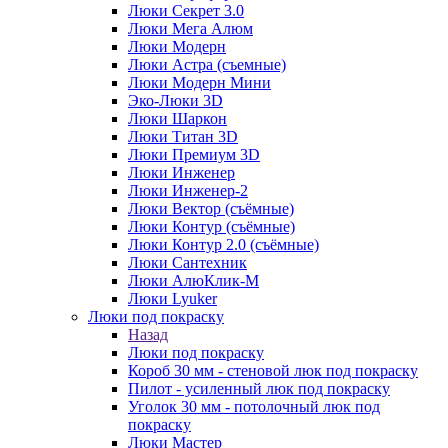
Люки Секрет 3.0
Люки Мега Алюм
Люки Модерн
Люки Астра (съемные)
Люки Модерн Мини
Эко-Люки 3D
Люки Шаркон
Люки Титан 3D
Люки Премиум 3D
Люки Инженер
Люки Инженер-2
Люки Вектор (съёмные)
Люки Контур (съёмные)
Люки Контур 2.0 (съёмные)
Люки Сантехник
Люки АлюКлик-М
Люки Lyuker
Люки под покраску
Назад
Люки под покраску
Короб 30 мм - стеновой люк под покраску
Пилот - усиленный люк под покраску
Уголок 30 мм - потолочный люк под
покраску
Люки Мастер