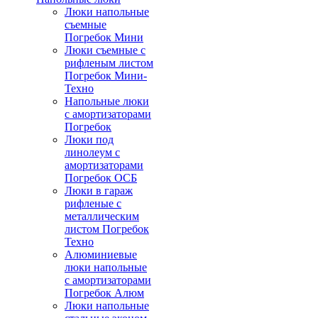
Люки напольные
съемные
Погребок Мини
Люки съемные с
рифленым листом
Погребок Мини-
Техно
Напольные люки
с амортизаторами
Погребок
Люки под
линолеум с
амортизаторами
Погребок ОСБ
Люки в гараж
рифленые с
металлическим
листом Погребок
Техно
Алюминиевые
люки напольные
с амортизаторами
Погребок Алюм
Люки напольные