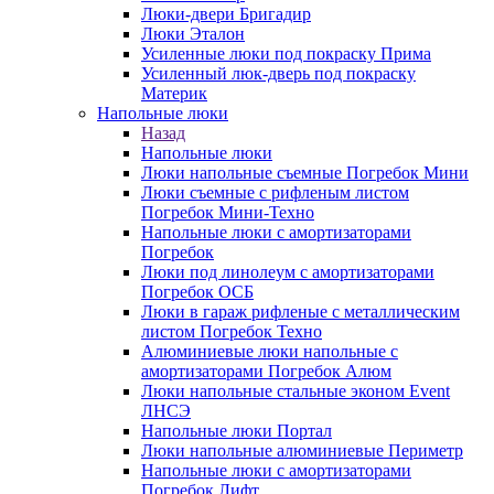
Люки-двери Бригадир
Люки Эталон
Усиленные люки под покраску Прима
Усиленный люк-дверь под покраску
Материк
Напольные люки
Назад
Напольные люки
Люки напольные съемные Погребок Мини
Люки съемные с рифленым листом
Погребок Мини-Техно
Напольные люки с амортизаторами
Погребок
Люки под линолеум с амортизаторами
Погребок ОСБ
Люки в гараж рифленые с металлическим
листом Погребок Техно
Алюминиевые люки напольные с
амортизаторами Погребок Алюм
Люки напольные стальные эконом Event
ЛНСЭ
Напольные люки Портал
Люки напольные алюминиевые Периметр
Напольные люки с амортизаторами
Погребок Лифт