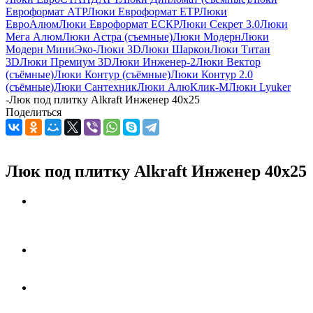
Евроформат АТР
Люки Евроформат ЕТР
Люки
ЕвроАлюм
Люки Евроформат ЕСКР
Люки Секрет 3.0
Люки
Мега Алюм
Люки Астра (съемные)
Люки Модерн
Люки
Модерн Мини
Эко-Люки 3D
Люки Шаркон
Люки Титан
3D
Люки Премиум 3D
Люки Инженер-2
Люки Вектор
(съёмные)
Люки Контур (съёмные)
Люки Контур 2.0
(съёмные)
Люки Сантехник
Люки АлюКлик-М
Люки Lyuker
-
Люк под плитку Alkraft Инженер 40x25
Поделиться
Люк под плитку Alkraft Инженер 40x25