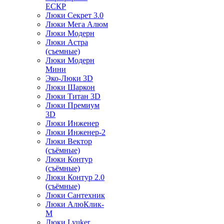
ЕСКР
Люки Секрет 3.0
Люки Мега Алюм
Люки Модерн
Люки Астра
(съемные)
Люки Модерн
Мини
Эко-Люки 3D
Люки Шаркон
Люки Титан 3D
Люки Премиум
3D
Люки Инженер
Люки Инженер-2
Люки Вектор
(съёмные)
Люки Контур
(съёмные)
Люки Контур 2.0
(съёмные)
Люки Сантехник
Люки АлюКлик-
М
Люки Lyuker