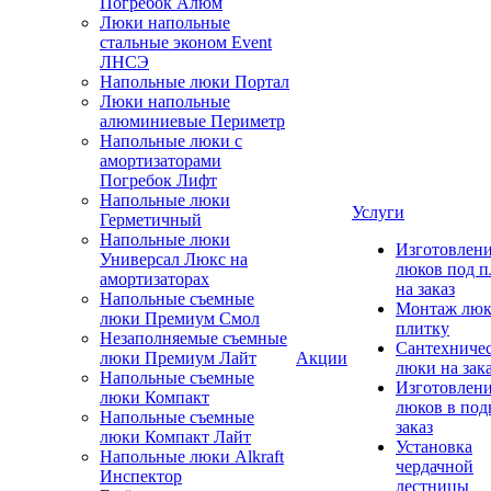
Погребок Алюм
Люки напольные
стальные эконом Event
ЛНСЭ
Напольные люки Портал
Люки напольные
алюминиевые Периметр
Напольные люки с
амортизаторами
Погребок Лифт
Напольные люки
Услуги
Герметичный
Напольные люки
Изготовлен
Универсал Люкс на
люков под п
амортизаторах
на заказ
Напольные съемные
Монтаж люк
люки Премиум Смол
плитку
Незаполняемые съемные
Сантехниче
люки Премиум Лайт
Акции
люки на зак
Напольные съемные
Изготовлен
люки Компакт
люков в под
Напольные съемные
заказ
люки Компакт Лайт
Установка
Напольные люки Alkraft
чердачной
Инспектор
лестницы