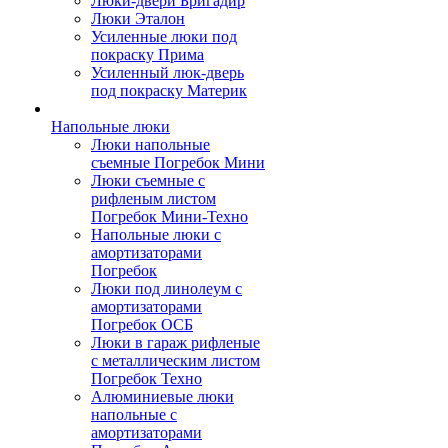
Люки-двери Бригадир
Люки Эталон
Усиленные люки под
покраску Прима
Усиленный люк-дверь
под покраску Материк
Напольные люки
Люки напольные
съемные Погребок Мини
Люки съемные с
рифленым листом
Погребок Мини-Техно
Напольные люки с
амортизаторами
Погребок
Люки под линолеум с
амортизаторами
Погребок ОСБ
Люки в гараж рифленые
с металлическим листом
Погребок Техно
Алюминиевые люки
напольные с
амортизаторами