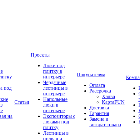
Проекты
Люки под
ие
плитку в
Покупателям
литку
интерьере
Компа
Чердачные
Оплата
а под
лестницы в
Рассрочка
интерьере
Халва
ские
Напольные
Статьи
КартаFUN
аз
люки в
Доставка
ие
интерьере
Гарантия
вал на
Экспозиторы с
Замена и
люками под
возврат товара
плитку
Лестницы в
подвал и