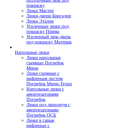
потолочный люк под
покраску
Люки Мастер
Люки-двери Бригадир
Люки Эталон
Усиленные люки под
покраску Прима
Усиленный люк-дверь
под покраску Материк
Напольные люки
Люки напольные
съемные Погребок
Мини
Люки съемные с
рифленым листом
Погребок Мини-Техно
Напольные люки с
амортизаторами
Погребок
Люки под линолеум с
амортизаторами
Погребок ОСБ
Люки в гараж
рифленые с