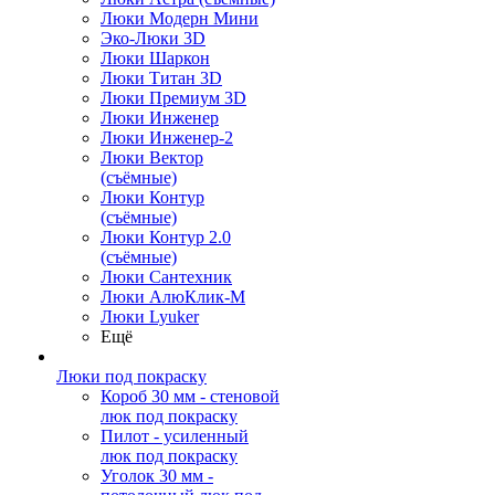
Люки Модерн Мини
Эко-Люки 3D
Люки Шаркон
Люки Титан 3D
Люки Премиум 3D
Люки Инженер
Люки Инженер-2
Люки Вектор
(съёмные)
Люки Контур
(съёмные)
Люки Контур 2.0
(съёмные)
Люки Сантехник
Люки АлюКлик-М
Люки Lyuker
Ещё
Люки под покраску
Короб 30 мм - стеновой
люк под покраску
Пилот - усиленный
люк под покраску
Уголок 30 мм -