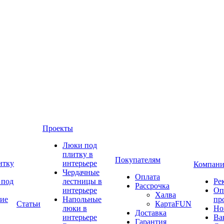
Проекты
Люки под
плитку в
Покупателям
итку
интерьере
Компани
Чердачные
Оплата
 под
лестницы в
Ре
Рассрочка
интерьере
Оп
Халва
ие
Напольные
пр
Статьи
КартаFUN
люки в
Но
Доставка
интерьере
Ва
Гарантия