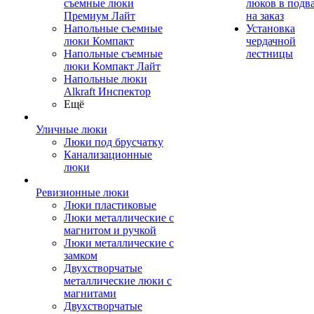
съемные люки
люков в подв
Премиум Лайт
на заказ
Напольные съемные
Установка
люки Компакт
чердачной
Напольные съемные
лестницы
люки Компакт Лайт
Напольные люки
Alkraft Инспектор
Ещё
Уличные люки
Люки под брусчатку
Канализационные
люки
Ревизионные люки
Люки пластиковые
Люки металлические с
магнитом и ручкой
Люки металлические с
замком
Двухстворчатые
металлические люки с
магнитами
Двухстворчатые