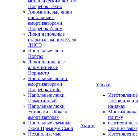
металлическим листом
Погребок Техно
Алюминиевые люки
напольные с
амортизаторами
Погребок Алюм
Люки напольные
стальные эконом Event
ЛНСЭ
Напольные люки
Портал
Люки напольные
алюминиевые
Периметр
Напольные люки с
амортизаторами
Услуги
Погребок Лифт
Напольные люки
Изготовление
Герметичный
люков под пл
Напольные люки
на заказ
Универсал Люкс на
Монтаж люка
амортизаторах
плитку
Напольные съемные
Сантехническ
Акции
люки Премиум Смол
люки на заказ
Незаполняемые
Изготовление