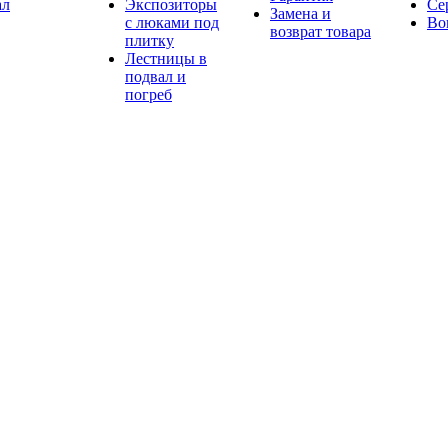
ал
Экспозиторы
Се
Замена и
с люками под
Во
возврат товара
плитку
Лестницы в
подвал и
погреб