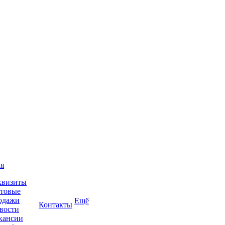
я
квизиты
товые
одажи
Ещё
Контакты
вости
кансии